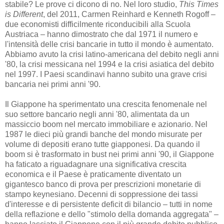
stabile? Le prove ci dicono di no. Nel loro studio,
This Times
is Different
, del 2011, Carmen Reinhard e Kenneth Rogoff –
due economisti difficilmente riconducibili alla Scuola
Austriaca – hanno dimostrato che dal 1971 il numero e
l'intensità delle crisi bancarie in tutto il mondo è aumentato.
Abbiamo avuto la crisi latino-americana del debito negli anni
'80, la crisi messicana nel 1994 e la crisi asiatica del debito
nel 1997. I Paesi scandinavi hanno subito una grave crisi
bancaria nei primi anni '90.
Il Giappone ha sperimentato una crescita fenomenale nel
suo settore bancario negli anni '80, alimentata da un
massiccio boom nel mercato immobiliare e azionario. Nel
1987 le dieci più grandi banche del mondo misurate per
volume di depositi erano tutte giapponesi. Da quando il
boom si è trasformato in bust nei primi anni '90, il Giappone
ha faticato a riguadagnare una significativa crescita
economica e il Paese è praticamente diventato un
gigantesco banco di prova per prescrizioni monetarie di
stampo keynesiano. Decenni di soppressione dei tassi
d'interesse e di persistente deficit di bilancio – tutti in nome
della reflazione e dello "stimolo della domanda aggregata" –