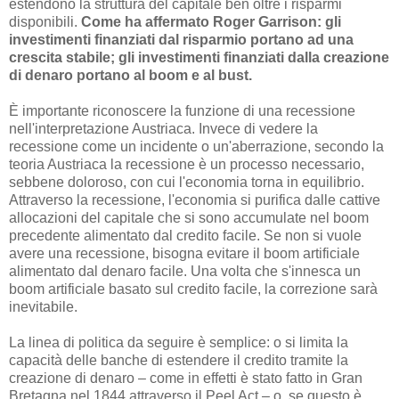
estendono la struttura del capitale ben oltre i risparmi
disponibili.
Come ha affermato Roger Garrison: gli
investimenti finanziati dal risparmio portano ad una
crescita stabile; gli investimenti finanziati dalla creazione
di denaro portano al boom e al bust.
È importante riconoscere la funzione di una recessione
nell'interpretazione Austriaca. Invece di vedere la
recessione come un incidente o un'aberrazione, secondo la
teoria Austriaca la recessione è un processo necessario,
sebbene doloroso, con cui l'economia torna in equilibrio.
Attraverso la recessione, l'economia si purifica dalle cattive
allocazioni del capitale che si sono accumulate nel boom
precedente alimentato dal credito facile. Se non si vuole
avere una recessione, bisogna evitare il boom artificiale
alimentato dal denaro facile. Una volta che s'innesca un
boom artificiale basato sul credito facile, la correzione sarà
inevitabile.
La linea di politica da seguire è semplice: o si limita la
capacità delle banche di estendere il credito tramite la
creazione di denaro – come in effetti è stato fatto in Gran
Bretagna nel 1844 attraverso il Peel Act – o, se questo è