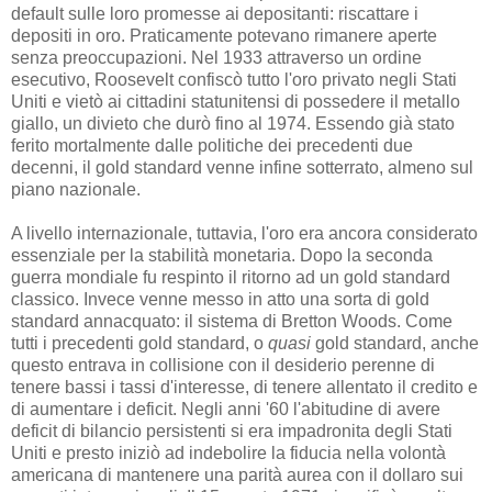
default sulle loro promesse ai depositanti: riscattare i
depositi in oro. Praticamente potevano rimanere aperte
senza preoccupazioni. Nel 1933 attraverso un ordine
esecutivo, Roosevelt confiscò tutto l'oro privato negli Stati
Uniti e vietò ai cittadini statunitensi di possedere il metallo
giallo, un divieto che durò fino al 1974. Essendo già stato
ferito mortalmente dalle politiche dei precedenti due
decenni, il gold standard venne infine sotterrato, almeno sul
piano nazionale.
A livello internazionale, tuttavia, l'oro era ancora considerato
essenziale per la stabilità monetaria. Dopo la seconda
guerra mondiale fu respinto il ritorno ad un gold standard
classico. Invece venne messo in atto una sorta di gold
standard annacquato: il sistema di Bretton Woods. Come
tutti i precedenti gold standard, o
quasi
gold standard, anche
questo entrava in collisione con il desiderio perenne di
tenere bassi i tassi d'interesse, di tenere allentato il credito e
di aumentare i deficit. Negli anni '60 l'abitudine di avere
deficit di bilancio persistenti si era impadronita degli Stati
Uniti e presto iniziò ad indebolire la fiducia nella volontà
americana di mantenere una parità aurea con il dollaro sui