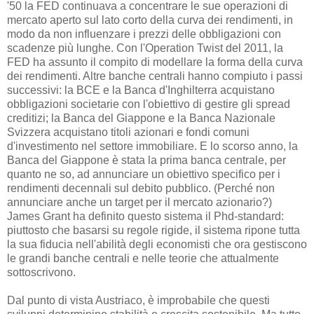
'50 la FED continuava a concentrare le sue operazioni di
mercato aperto sul lato corto della curva dei rendimenti, in
modo da non influenzare i prezzi delle obbligazioni con
scadenze più lunghe. Con l'Operation Twist del 2011, la
FED ha assunto il compito di modellare la forma della curva
dei rendimenti. Altre banche centrali hanno compiuto i passi
successivi: la BCE e la Banca d'Inghilterra acquistano
obbligazioni societarie con l'obiettivo di gestire gli spread
creditizi; la Banca del Giappone e la Banca Nazionale
Svizzera acquistano titoli azionari e fondi comuni
d'investimento nel settore immobiliare. E lo scorso anno, la
Banca del Giappone è stata la prima banca centrale, per
quanto ne so, ad annunciare un obiettivo specifico per i
rendimenti decennali sul debito pubblico. (Perché non
annunciare anche un target per il mercato azionario?)
James Grant ha definito questo sistema il Phd-standard:
piuttosto che basarsi su regole rigide, il sistema ripone tutta
la sua fiducia nell'abilità degli economisti che ora gestiscono
le grandi banche centrali e nelle teorie che attualmente
sottoscrivono.
Dal punto di vista Austriaco, è improbabile che questi