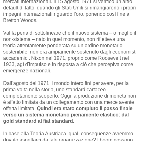
mercati internazionali. Il 15 agosto 1971 si verificò un altro
default di fatto, quando gli Stati Uniti si rimangiarono i propri
impegni internazionali riguardo l'oro, ponendo così fine a
Bretton Woods.
Val la pena di sottolineare che il nuovo sistema – o meglio il
non-sistema – nato in quel momento, non rifletteva una
teoria attentamente ponderata su un ordine monetario
sostenibile; non era ampiamente sostenuto dagli economisti
accademici. Nixon nel 1971, proprio come Roosevelt nel
1933, agì d'impulso e in risposta a ciò che percepiva come
emergenze nazionali.
Dall'agosto del 1971 il mondo intero finì per avere, per la
prima volta nella storia, uno standard cartaceo
completamente scoperto. Oggi la produzione di moneta non
è affatto limitata da un collegamento con una merce avente
offerta limitata.
Quindi era stato compiuto il passo finale
verso un sistema monetario pienamente elastico: dal
gold standard al fiat standard.
In base alla Teoria Austriaca, quali conseguenze avremmo
dovuto aspettarci da tale organizzazione? I boom possono