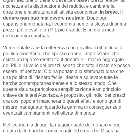
Ogni iniezione di denaro deve cambiare i prezzi relativi, la
ricchezza e la distribuzione del reddito, e cambiare la
direzione e la struttura dell'attività economica.
In breve, il
denaro non può mai essere neutrale.
Dopo ogni
espansione monetaria, l'economia non è la stessa di prima:
prezzi più elevati e un PIL più grande. È, in molti modi,
un'economia cambiata.
Vorrei enfatizzare la differenza con gli attuali dibattiti sulla
politica monetaria, che spesso danno l'impressione che
esista un legame diretto tra il denaro e il macro-aggregato
del PIL e il livello dei prezzi, senza che tutto il resto ne possa
essere influenzato. Ciò ha portato alla sfortunata idea che
una politica di "denaro facile" riesca a sollevare tutte le
barche contemporaneamente e allo stesso modo. Che
questa sia una pericolosa semplificazione è un principio
chiave della tesi Austriaca. A proposito, gli indici dei prezzi
ora così popolari mascherano questi effetti e sono quindi
misure inadeguate riguardo la gamma di conseguenze di
eventuali cambiamenti nell'offerta di moneta.
Nell'economia di oggi la maggior parte del denaro viene
creata dalle banche commerciali, ed è qui che Mises ha