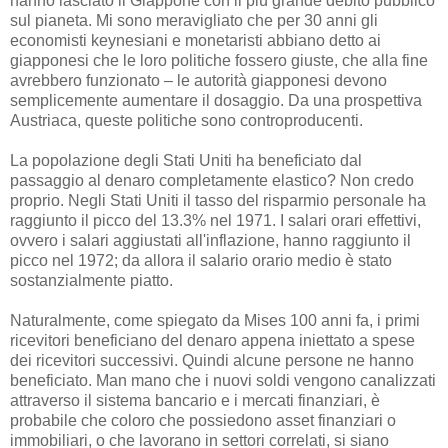
hanno lasciato il Giappone con il più grande debito pubblico
sul pianeta. Mi sono meravigliato che per 30 anni gli
economisti keynesiani e monetaristi abbiano detto ai
giapponesi che le loro politiche fossero giuste, che alla fine
avrebbero funzionato – le autorità giapponesi devono
semplicemente aumentare il dosaggio. Da una prospettiva
Austriaca, queste politiche sono controproducenti.
La popolazione degli Stati Uniti ha beneficiato dal
passaggio al denaro completamente elastico? Non credo
proprio. Negli Stati Uniti il tasso del risparmio personale ha
raggiunto il picco del 13.3% nel 1971. I salari orari effettivi,
ovvero i salari aggiustati all'inflazione, hanno raggiunto il
picco nel 1972; da allora il salario orario medio è stato
sostanzialmente piatto.
Naturalmente, come spiegato da Mises 100 anni fa, i primi
ricevitori beneficiano del denaro appena iniettato a spese
dei ricevitori successivi. Quindi alcune persone ne hanno
beneficiato. Man mano che i nuovi soldi vengono canalizzati
attraverso il sistema bancario e i mercati finanziari, è
probabile che coloro che possiedono asset finanziari o
immobiliari, o che lavorano in settori correlati, si siano