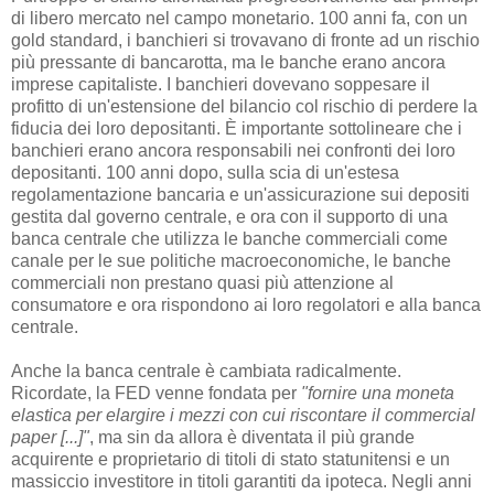
di libero mercato nel campo monetario. 100 anni fa, con un
gold standard, i banchieri si trovavano di fronte ad un rischio
più pressante di bancarotta, ma le banche erano ancora
imprese capitaliste. I banchieri dovevano soppesare il
profitto di un'estensione del bilancio col rischio di perdere la
fiducia dei loro depositanti. È importante sottolineare che i
banchieri erano ancora responsabili nei confronti dei loro
depositanti. 100 anni dopo, sulla scia di un'estesa
regolamentazione bancaria e un'assicurazione sui depositi
gestita dal governo centrale, e ora con il supporto di una
banca centrale che utilizza le banche commerciali come
canale per le sue politiche macroeconomiche, le banche
commerciali non prestano quasi più attenzione al
consumatore e ora rispondono ai loro regolatori e alla banca
centrale.
Anche la banca centrale è cambiata radicalmente.
Ricordate, la FED venne fondata per
"fornire una moneta
elastica per elargire i mezzi con cui riscontare il commercial
paper [...]"
, ma sin da allora è diventata il più grande
acquirente e proprietario di titoli di stato statunitensi e un
massiccio investitore in titoli garantiti da ipoteca. Negli anni