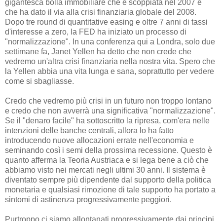
gigantesca bolla immobiliare che è scoppiata nel 2007 e
che ha dato il via alla crisi finanziaria globale del 2008.
Dopo tre round di quantitative easing e oltre 7 anni di tassi
d'interesse a zero, la FED ha iniziato un processo di
"normalizzazione". In una conferenza qui a Londra, solo due
settimane fa, Janet Yellen ha detto che non crede che
vedremo un'altra crisi finanziaria nella nostra vita. Spero che
la Yellen abbia una vita lunga e sana, soprattutto per vedere
come si sbagliasse.
Credo che vedremo più crisi in un futuro non troppo lontano
e credo che non avverrà una significativa "normalizzazione".
Se il "denaro facile" ha sottoscritto la ripresa, com'era nelle
intenzioni delle banche centrali, allora lo ha fatto
introducendo nuove allocazioni errate nell'economia e
seminando così i semi della prossima recessione. Questo è
quanto afferma la Teoria Austriaca e si lega bene a ciò che
abbiamo visto nei mercati negli ultimi 30 anni. Il sistema è
diventato sempre più dipendente dal supporto della politica
monetaria e qualsiasi rimozione di tale supporto ha portato a
sintomi di astinenza progressivamente peggiori.
Purtroppo ci siamo allontanati progressivamente dai principi