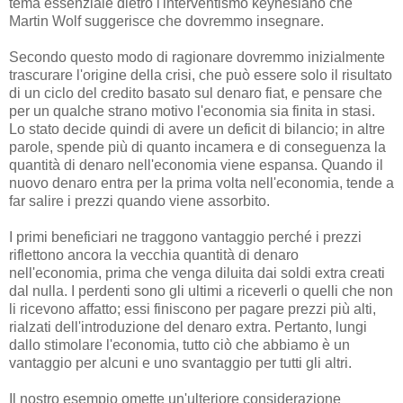
tema essenziale dietro l'interventismo keynesiano che
Martin Wolf suggerisce che dovremmo insegnare.
Secondo questo modo di ragionare dovremmo inizialmente
trascurare l'origine della crisi, che può essere solo il risultato
di un ciclo del credito basato sul denaro fiat, e pensare che
per un qualche strano motivo l'economia sia finita in stasi.
Lo stato decide quindi di avere un deficit di bilancio; in altre
parole, spende più di quanto incamera e di conseguenza la
quantità di denaro nell'economia viene espansa. Quando il
nuovo denaro entra per la prima volta nell'economia, tende a
far salire i prezzi quando viene assorbito.
I primi beneficiari ne traggono vantaggio perché i prezzi
riflettono ancora la vecchia quantità di denaro
nell'economia, prima che venga diluita dai soldi extra creati
dal nulla. I perdenti sono gli ultimi a riceverli o quelli che non
li ricevono affatto; essi finiscono per pagare prezzi più alti,
rialzati dell'introduzione del denaro extra. Pertanto, lungi
dallo stimolare l'economia, tutto ciò che abbiamo è un
vantaggio per alcuni e uno svantaggio per tutti gli altri.
Il nostro esempio omette un'ulteriore considerazione