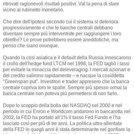
ritrovati ragionevoli risultati positivi. Val la pena di stare
vicino al rubinetto monetario.
Che dire dell'ipotesi secondo cui il sistema si deteriora
progressivamente e che le banche centrali debbano
diventare sempre più interventiste per raggiungere i loro
obiettivi? Le prove potrebbero essere aneddotiche, ma
penso che siano ovunque.
Quando la crisi asiatica e il default della Russia innescarono
il crollo dell'hedge fund LTCM nel 1998, la FED tagliò i tassi
per evitare la minaccia del deleveraging. I mercati azionari e
del credito salirono rapidamente – e nacque la cosiddetta
"Greenspan put". Investitori e trader appresero che la banca
centrale copriva loro le spalle. Sempre più spesso ormai la
banca centrale non poteva più permettersi di non farlo.
Dopo lo scoppio della bolla del NASDAQ nel 2000 e nel
periodo in cui Enron e Worldcom andarono in bancarotta nel
2002, la FED ha portato all'1% il tasso Fed Funds e l'ha
lasciato così per più di tre anni. La politica ultra-allentata
della FED in quegli anni è stata determinante nel gonfiare la