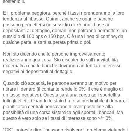
sostenibili.
E il problema peggiora, perché i tassi riprenderanno la loro
tendenza al ribasso. Quindi, anche se oggi le banche
possono permettersi un sussidio di 75 punti base ai
depositanti al dettaglio, domani non potranno permettersi un
sussidio di 100 bps o 150 bps. C'è una linea di confine, da
qualche parte, e sarà superata prima o poi.
Non sto dicendo che le persone improvvisamente
realizzeranno qualcosa. Sto discutendo sull'inevitabilità
matematica che le banche dovranno addebitare interessi
negativi ai depositanti al dettaglio.
Quando ciò accadrà, le persone avranno un motivo per
ritirare il denaro (il contante rende lo 0%, il che è meglio di
un tasso negativo). Questa sarà una corsa agli sportelli a
tutti gli effetti. Quando lo stato ha reso irredimibile il denaro, i
pianificatori centrali pensavano di aver posto fine alla
possibilità di una corsa sistemica agli sportelli bancari. Ma
questo è vero solo se i tassi di interesse sono >/= 0%.
"OK", potreste dire, "possono risolvere il problema vietando i