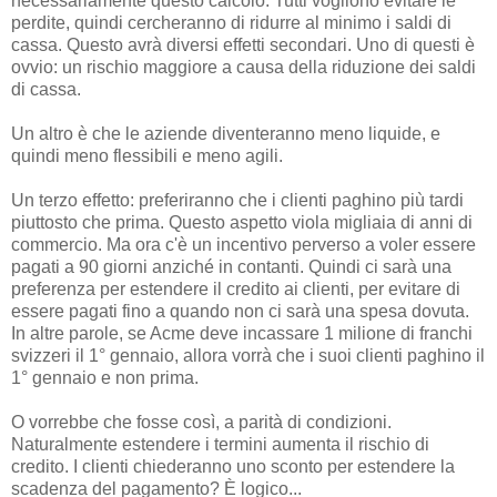
necessariamente questo calcolo. Tutti vogliono evitare le
perdite, quindi cercheranno di ridurre al minimo i saldi di
cassa. Questo avrà diversi effetti secondari. Uno di questi è
ovvio: un rischio maggiore a causa della riduzione dei saldi
di cassa.
Un altro è che le aziende diventeranno meno liquide, e
quindi meno flessibili e meno agili.
Un terzo effetto: preferiranno che i clienti paghino più tardi
piuttosto che prima. Questo aspetto viola migliaia di anni di
commercio. Ma ora c'è un incentivo perverso a voler essere
pagati a 90 giorni anziché in contanti. Quindi ci sarà una
preferenza per estendere il credito ai clienti, per evitare di
essere pagati fino a quando non ci sarà una spesa dovuta.
In altre parole, se Acme deve incassare 1 milione di franchi
svizzeri il 1° gennaio, allora vorrà che i suoi clienti paghino il
1° gennaio e non prima.
O vorrebbe che fosse così, a parità di condizioni.
Naturalmente estendere i termini aumenta il rischio di
credito. I clienti chiederanno uno sconto per estendere la
scadenza del pagamento? È logico...