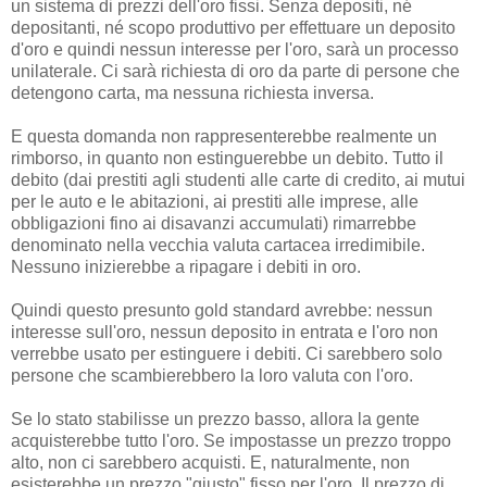
un sistema di prezzi dell'oro fissi. Senza depositi, né
depositanti, né scopo produttivo per effettuare un deposito
d'oro e quindi nessun interesse per l'oro, sarà un processo
unilaterale. Ci sarà richiesta di oro da parte di persone che
detengono carta, ma nessuna richiesta inversa.
E questa domanda non rappresenterebbe realmente un
rimborso, in quanto non estinguerebbe un debito. Tutto il
debito (dai prestiti agli studenti alle carte di credito, ai mutui
per le auto e le abitazioni, ai prestiti alle imprese, alle
obbligazioni fino ai disavanzi accumulati) rimarrebbe
denominato nella vecchia valuta cartacea irredimibile.
Nessuno inizierebbe a ripagare i debiti in oro.
Quindi questo presunto gold standard avrebbe: nessun
interesse sull'oro, nessun deposito in entrata e l'oro non
verrebbe usato per estinguere i debiti. Ci sarebbero solo
persone che scambierebbero la loro valuta con l'oro.
Se lo stato stabilisse un prezzo basso, allora la gente
acquisterebbe tutto l'oro. Se impostasse un prezzo troppo
alto, non ci sarebbero acquisti. E, naturalmente, non
esisterebbe un prezzo "giusto" fisso per l'oro. Il prezzo di