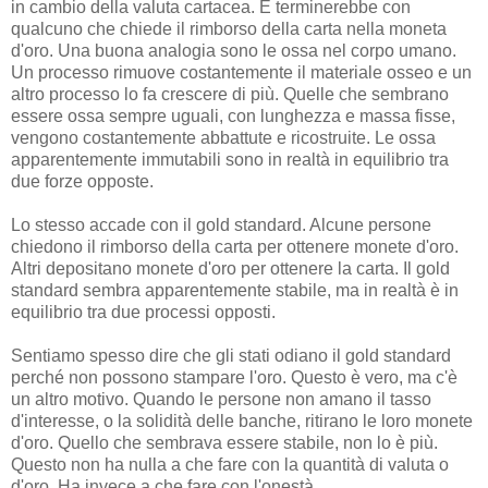
in cambio della valuta cartacea. E terminerebbe con
qualcuno che chiede il rimborso della carta nella moneta
d'oro. Una buona analogia sono le ossa nel corpo umano.
Un processo rimuove costantemente il materiale osseo e un
altro processo lo fa crescere di più. Quelle che sembrano
essere ossa sempre uguali, con lunghezza e massa fisse,
vengono costantemente abbattute e ricostruite. Le ossa
apparentemente immutabili sono in realtà in equilibrio tra
due forze opposte.
Lo stesso accade con il gold standard. Alcune persone
chiedono il rimborso della carta per ottenere monete d'oro.
Altri depositano monete d'oro per ottenere la carta. Il gold
standard sembra apparentemente stabile, ma in realtà è in
equilibrio tra due processi opposti.
Sentiamo spesso dire che gli stati odiano il gold standard
perché non possono stampare l'oro. Questo è vero, ma c'è
un altro motivo. Quando le persone non amano il tasso
d'interesse, o la solidità delle banche, ritirano le loro monete
d'oro. Quello che sembrava essere stabile, non lo è più.
Questo non ha nulla a che fare con la quantità di valuta o
d'oro. Ha invece a che fare con l'onestà.