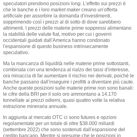
speculatori prendono posizioni
long
. L'effetto sui prezzi è
che le banche e i loro
market maker
creano un'offerta
artificiale per assorbire la domanda d'investimenti,
sopprimendo così i prezzi al di sotto di dove sarebbero
altrimenti. I prezzi delle materie prime soppressi alimentano
la stabilità delle valute fiat, motivo per cui i governi
occidentali guidati dall'America hanno condonato
l'espansione di questo business intrinsecamente
speculativo.
Ma la mancanza di liquidità nelle materie prime sottostanti,
combinata con una tendenza al rialzo dei tassi d'interesse,
ora minaccia di far aumentare il rischio nei derivati, poiché le
banche passano dall'inseguire i profitti a diventare più caute.
Anche queste posizioni sulle materie prime non sono banali:
le cifre della BRI per il solo oro ammontano a 14.170
tonnellate ai prezzi odierni, quasi quattro volte la relativa
estrazione mineraria annuale.
In aggiunta al mercato OTC ci sono futures e opzioni
regolamentate per un totale di oltre $38.000 miliardi
(settembre 2022) che sono sostenuti dall'espansione del
credito bancario. Mentre si presume che le posizioni in