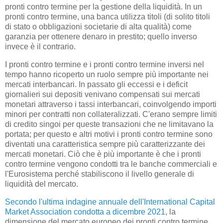
pronti contro termine per la gestione della liquidità. In un
pronti contro termine, una banca utilizza titoli (di solito titoli
di stato o obbligazioni societarie di alta qualità) come
garanzia per ottenere denaro in prestito; quello inverso
invece è il contrario.
I pronti contro termine e i pronti contro termine inversi nel
tempo hanno ricoperto un ruolo sempre più importante nei
mercati interbancari. In passato gli eccessi e i deficit
giornalieri sui depositi venivano compensati sui mercati
monetari attraverso i tassi interbancari, coinvolgendo importi
minori per contratti non collateralizzati. C'erano sempre limiti
di credito singoi per queste transazioni che ne limitavano la
portata; per questo e altri motivi i pronti contro termine sono
diventati una caratteristica sempre più caratterizzante dei
mercati monetari. Ciò che è più importante è che i pronti
contro termine vengono condotti tra le banche commerciali e
l'Eurosistema perché stabiliscono il livello generale di
liquidità del mercato.
Secondo l'ultima indagine annuale dell'International Capital
Market Association condotta a dicembre 2021
, la
dimensione del mercato europeo dei pronti contro termine