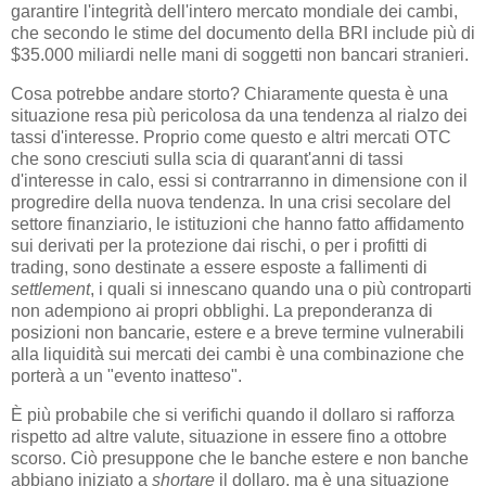
garantire l'integrità dell'intero mercato mondiale dei cambi,
che secondo le stime del documento della BRI include più di
$35.000 miliardi nelle mani di soggetti non bancari stranieri.
Cosa potrebbe andare storto? Chiaramente questa è una
situazione resa più pericolosa da una tendenza al rialzo dei
tassi d'interesse. Proprio come questo e altri mercati OTC
che sono cresciuti sulla scia di quarant'anni di tassi
d'interesse in calo, essi si contrarranno in dimensione con il
progredire della nuova tendenza. In una crisi secolare del
settore finanziario, le istituzioni che hanno fatto affidamento
sui derivati per la protezione dai rischi, o per i profitti di
trading, sono destinate a essere esposte a fallimenti di
settlement
, i quali si innescano quando una o più controparti
non adempiono ai propri obblighi. La preponderanza di
posizioni non bancarie, estere e a breve termine vulnerabili
alla liquidità sui mercati dei cambi è una combinazione che
porterà a un "evento inatteso".
È più probabile che si verifichi quando il dollaro si rafforza
rispetto ad altre valute, situazione in essere fino a ottobre
scorso. Ciò presuppone che le banche estere e non banche
abbiano iniziato a
shortare
il dollaro, ma è una situazione