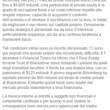
McKinsey, nel 2021 i mercati privati mondiali erano cresciuti
fino a $9.600 miliardi. Una partnership di private equity è in
grado di raccogliere fondi a un costo inferiore rispetto alle
singole imprese: capacità di acquisire il controllo
dell'azienda e di sfruttare il suo bilancio con la leva, in modo
da migliorare il suo ritorno sul capitale proprio. Ovviamente
questa strategia è alimentata sia da tassi d'interesse
artificialmente soppressi, sia da una continua tendenza a
mantenerli bassi.
Tali condizioni ormai sono un ricordo del passato. Ci sono
già segnali che questo settore stia incontrando difficoltà. Il 7
dicembre il
Financial Times
ha riferito che il Real Estate
Income Trust di Blackstone stava limitando i prelievi da parte
degli investitori facoltosi. Il fondo ha una doppia leva, con un
patrimonio di $125 miliardi. Il giorno seguente
Bloomberg
ha
riportato prelievi da $50 miliardi dal fondo di credito privato
di Blackstone. Entrambi questi fondi sono leader nel
mercato privato statunitense a leva finanziaria.
La musica intorno ai prestiti a soggetti non finanziari è
certamente cambiata e per quanto si può vedere le
conseguenze sono ancora poco apprezzate dai media