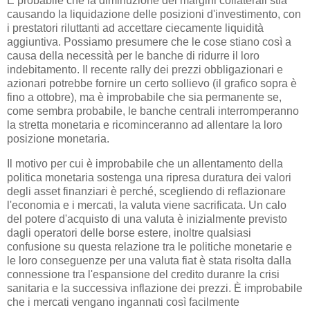
È probabile che la diminuzione dei margini collaterali stia
causando la liquidazione delle posizioni d'investimento, con
i prestatori riluttanti ad accettare ciecamente liquidità
aggiuntiva. Possiamo presumere che le cose stiano così a
causa della necessità per le banche di ridurre il loro
indebitamento. Il recente rally dei prezzi obbligazionari e
azionari potrebbe fornire un certo sollievo (il grafico sopra è
fino a ottobre), ma è improbabile che sia permanente se,
come sembra probabile, le banche centrali interromperanno
la stretta monetaria e ricominceranno ad allentare la loro
posizione monetaria.
Il motivo per cui è improbabile che un allentamento della
politica monetaria sostenga una ripresa duratura dei valori
degli asset finanziari è perché, scegliendo di reflazionare
l'economia e i mercati, la valuta viene sacrificata. Un calo
del potere d'acquisto di una valuta è inizialmente previsto
dagli operatori delle borse estere, inoltre qualsiasi
confusione su questa relazione tra le politiche monetarie e
le loro conseguenze per una valuta fiat è stata risolta dalla
connessione tra l'espansione del credito duranre la crisi
sanitaria e la successiva inflazione dei prezzi. È improbabile
che i mercati vengano ingannati così facilmente