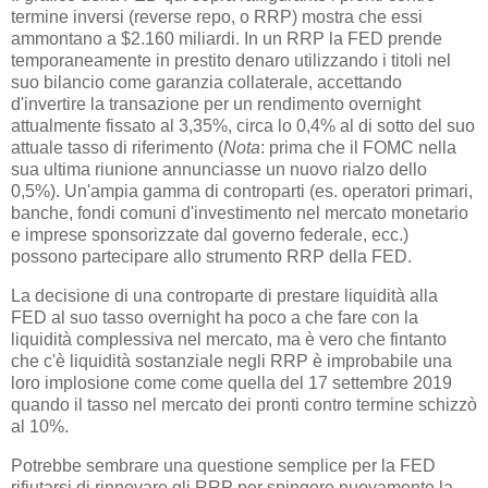
termine inversi (reverse repo, o RRP) mostra che essi
ammontano a $2.160 miliardi. In un RRP la FED prende
temporaneamente in prestito denaro utilizzando i titoli nel
suo bilancio come garanzia collaterale, accettando
d'invertire la transazione per un rendimento overnight
attualmente fissato al 3,35%, circa lo 0,4% al di sotto del suo
attuale tasso di riferimento (
Nota
: prima che il FOMC nella
sua ultima riunione annunciasse un nuovo rialzo dello
0,5%). Un'ampia gamma di controparti (es. operatori primari,
banche, fondi comuni d'investimento nel mercato monetario
e imprese sponsorizzate dal governo federale, ecc.)
possono partecipare allo strumento RRP della FED.
La decisione di una controparte di prestare liquidità alla
FED al suo tasso overnight ha poco a che fare con la
liquidità complessiva nel mercato, ma è vero che fintanto
che c'è liquidità sostanziale negli RRP è improbabile una
loro implosione come come quella del 17 settembre 2019
quando il tasso nel mercato dei pronti contro termine schizzò
al 10%.
Potrebbe sembrare una questione semplice per la FED
rifiutarsi di rinnovare gli RRP per spingere nuovamente la