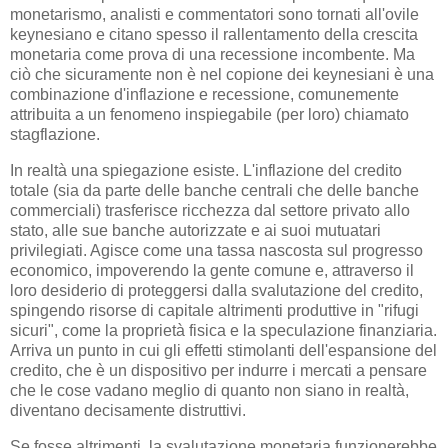
monetarismo, analisti e commentatori sono tornati all'ovile
keynesiano e citano spesso il rallentamento della crescita
monetaria come prova di una recessione incombente. Ma
ciò che sicuramente non è nel copione dei keynesiani è una
combinazione d'inflazione e recessione, comunemente
attribuita a un fenomeno inspiegabile (per loro) chiamato
stagflazione.
In realtà una spiegazione esiste. L'inflazione del credito
totale (sia da parte delle banche centrali che delle banche
commerciali) trasferisce ricchezza dal settore privato allo
stato, alle sue banche autorizzate e ai suoi mutuatari
privilegiati. Agisce come una tassa nascosta sul progresso
economico, impoverendo la gente comune e, attraverso il
loro desiderio di proteggersi dalla svalutazione del credito,
spingendo risorse di capitale altrimenti produttive in "rifugi
sicuri", come la proprietà fisica e la speculazione finanziaria.
Arriva un punto in cui gli effetti stimolanti dell'espansione del
credito, che è un dispositivo per indurre i mercati a pensare
che le cose vadano meglio di quanto non siano in realtà,
diventano decisamente distruttivi.
Se fosse altrimenti, la svalutazione monetaria funzionerebbe