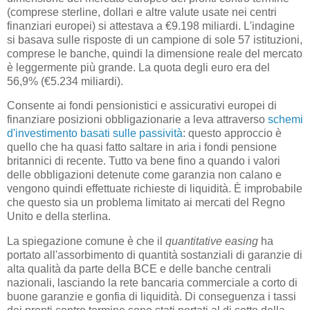
(comprese sterline, dollari e altre valute usate nei centri
finanziari europei) si attestava a €9.198 miliardi. L'indagine
si basava sulle risposte di un campione di sole 57 istituzioni,
comprese le banche, quindi la dimensione reale del mercato
è leggermente più grande. La quota degli euro era del
56,9% (€5.234 miliardi).
Consente ai fondi pensionistici e assicurativi europei di
finanziare posizioni obbligazionarie a leva attraverso
schemi
d'investimento basati sulle passività
: questo approccio è
quello che ha quasi fatto saltare in aria i fondi pensione
britannici di recente. Tutto va bene fino a quando i valori
delle obbligazioni detenute come garanzia non calano e
vengono quindi effettuate richieste di liquidità. È improbabile
che questo sia un problema limitato ai mercati del Regno
Unito e della sterlina.
La spiegazione comune è che il
quantitative easing
ha
portato all'assorbimento di quantità sostanziali di garanzie di
alta qualità da parte della BCE e delle banche centrali
nazionali, lasciando la rete bancaria commerciale a corto di
buone garanzie e gonfia di liquidità. Di conseguenza i tassi