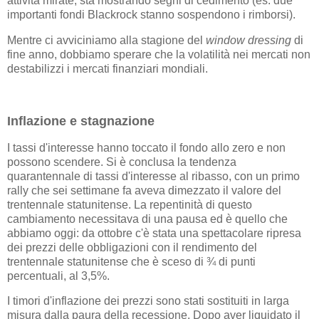
attività mirate, sta mostrando segni di cedimento (es. due
importanti fondi Blackrock stanno sospendono i rimborsi).
Mentre ci avviciniamo alla stagione del
window dressing
di
fine anno, dobbiamo sperare che la volatilità nei mercati non
destabilizzi i mercati finanziari mondiali.
Inflazione e stagnazione
I tassi d'interesse hanno toccato il fondo allo zero e non
possono scendere. Si è conclusa la tendenza
quarantennale di tassi d'interesse al ribasso, con un primo
rally che sei settimane fa aveva dimezzato il valore del
trentennale statunitense. La repentinità di questo
cambiamento necessitava di una pausa ed è quello che
abbiamo oggi: da ottobre c'è stata una spettacolare ripresa
dei prezzi delle obbligazioni con il rendimento del
trentennale statunitense che è sceso di ¾ di punti
percentuali, al 3,5%.
I timori d'inflazione dei prezzi sono stati sostituiti in larga
misura dalla paura della recessione. Dopo aver liquidato il