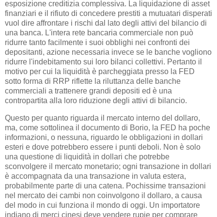
esposizione creditizia complessiva. La liquidazione di asset
finanziari e il rifiuto di concedere prestiti a mutuatari disperati
vuol dire affrontare i rischi dal lato degli attivi del bilancio di
una banca. L'intera rete bancaria commerciale non può
ridurre tanto facilmente i suoi obblighi nei confronti dei
depositanti, azione necessaria invece se le banche vogliono
ridurre l'indebitamento sui loro bilanci collettivi. Pertanto il
motivo per cui la liquidità è parcheggiata presso la FED
sotto forma di RRP riflette la riluttanza delle banche
commerciali a trattenere grandi depositi ed è una
contropartita alla loro riduzione degli attivi di bilancio.
Questo per quanto riguarda il mercato interno del dollaro,
ma, come sottolinea il documento di Borio, la FED ha poche
informazioni, o nessuna, riguardo le obbligazioni in dollari
esteri e dove potrebbero essere i punti deboli. Non è solo
una questione di liquidità in dollari che potrebbe
sconvolgere il mercato monetario; ogni transazione in dollari
è accompagnata da una transazione in valuta estera,
probabilmente parte di una catena. Pochissime transazioni
nel mercato dei cambi non coinvolgono il dollaro, a causa
del modo in cui funziona il mondo di oggi. Un importatore
indiano di merci cinesi deve vendere rupie per comprare