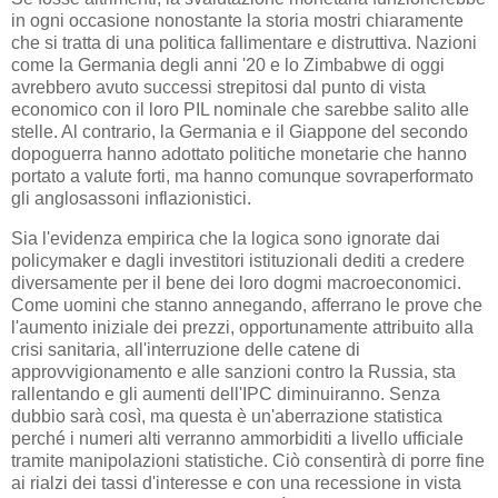
in ogni occasione nonostante la storia mostri chiaramente
che si tratta di una politica fallimentare e distruttiva. Nazioni
come la Germania degli anni '20 e lo Zimbabwe di oggi
avrebbero avuto successi strepitosi dal punto di vista
economico con il loro PIL nominale che sarebbe salito alle
stelle. Al contrario, la Germania e il Giappone del secondo
dopoguerra hanno adottato politiche monetarie che hanno
portato a valute forti, ma hanno comunque sovraperformato
gli anglosassoni inflazionistici.
Sia l'evidenza empirica che la logica sono ignorate dai
policymaker e dagli investitori istituzionali dediti a credere
diversamente per il bene dei loro dogmi macroeconomici.
Come uomini che stanno annegando, afferrano le prove che
l'aumento iniziale dei prezzi, opportunamente attribuito alla
crisi sanitaria, all'interruzione delle catene di
approvvigionamento e alle sanzioni contro la Russia, sta
rallentando e gli aumenti dell'IPC diminuiranno. Senza
dubbio sarà così, ma questa è un'aberrazione statistica
perché i numeri alti verranno ammorbiditi a livello ufficiale
tramite manipolazioni statistiche. Ciò consentirà di porre fine
ai rialzi dei tassi d'interesse e con una recessione in vista