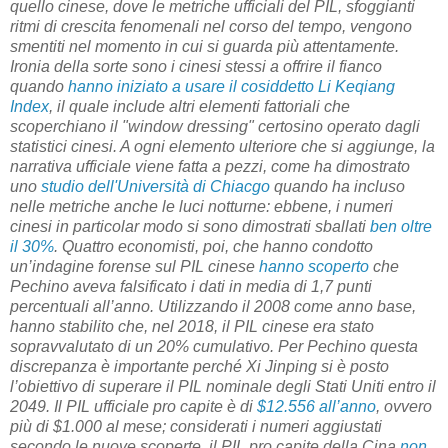
quello cinese, dove le metriche ufficiali del PIL, sfoggianti
ritmi di crescita fenomenali nel corso del tempo, vengono
smentiti nel momento in cui si guarda più attentamente.
Ironia della sorte sono i cinesi stessi a offrire il fianco
quando
hanno iniziato a usare il cosiddetto Li Keqiang
Index
, il quale include altri elementi fattoriali che
scoperchiano il "window dressing" certosino operato dagli
statistici cinesi. A ogni elemento ulteriore che si aggiunge, la
narrativa ufficiale viene fatta a pezzi, come ha dimostrato
uno
studio dell'Università di Chiacgo
quando ha incluso
nelle metriche anche le luci notturne: ebbene, i numeri
cinesi in particolar modo si sono dimostrati sballati
ben oltre
il 30%
. Quattro economisti, poi, che hanno condotto
un’indagine forense sul PIL cinese
hanno scoperto
che
Pechino aveva falsificato i dati in media di 1,7 punti
percentuali all’anno. Utilizzando il 2008 come anno base,
hanno stabilito che, nel 2018, il PIL cinese era stato
sopravvalutato di un 20% cumulativo. Per Pechino questa
discrepanza è importante perché Xi Jinping si è posto
l’obiettivo di superare il PIL nominale degli Stati Uniti entro il
2049. Il PIL ufficiale pro capite è di
$12.556 all’anno
, ovvero
più di $1.000 al mese; considerati i numeri aggiustati
secondo le nuove scoperte, il PIL pro capite della Cina
non