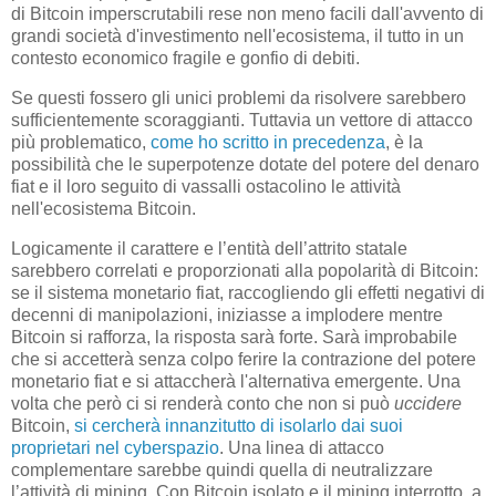
di Bitcoin imperscrutabili rese non meno facili dall'avvento di
grandi società d'investimento nell'ecosistema, il tutto in un
contesto economico fragile e gonfio di debiti.
Se questi fossero gli unici problemi da risolvere sarebbero
sufficientemente scoraggianti. Tuttavia un vettore di attacco
più problematico,
come ho scritto in precedenza
, è la
possibilità che le superpotenze dotate del potere del denaro
fiat e il loro seguito di vassalli ostacolino le attività
nell'ecosistema Bitcoin.
Logicamente il carattere e l’entità dell’attrito statale
sarebbero correlati e proporzionati alla popolarità di Bitcoin:
se il sistema monetario fiat, raccogliendo gli effetti negativi di
decenni di manipolazioni, iniziasse a implodere mentre
Bitcoin si rafforza, la risposta sarà forte. Sarà improbabile
che si accetterà senza colpo ferire la contrazione del potere
monetario fiat e si attaccherà l'alternativa emergente. Una
volta che però ci si renderà conto che non si può
uccidere
Bitcoin,
si cercherà innanzitutto di isolarlo dai suoi
proprietari nel cyberspazio
. Una linea di attacco
complementare sarebbe quindi quella di neutralizzare
l’attività di mining. Con Bitcoin isolato e il mining interrotto, a