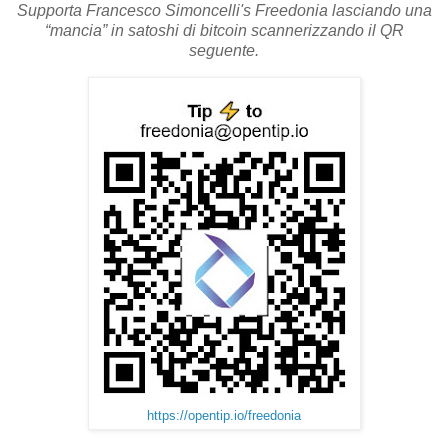
Supporta Francesco Simoncelli's Freedonia lasciando una
“mancia” in satoshi di bitcoin scannerizzando il QR
seguente.
https://opentip.io/freedonia