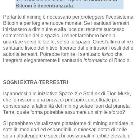
Bitcoin è decentralizzata
.
Pertanto il mining è necessario per
proteggere
l’ecosistema
Bitcoin e per forgiare nuove monete. Se i santuari terrestri
iniziassero a diminuire e alla luce del recente successo
commerciale dello spazio, i miner farebbero bene a
guardare verso le stelle, verso lo spazio. Quest'ultimo offre il
santuario fisico definitivo, liberato dalle intrusioni ostili delle
autorità terrestri. Potrebbe fornire il santuario
fisico
che
integrerà elegantemente il santuario
informatico
di Bitcoin.
SOGNI EXTRA-TERRESTRI
Ispirandosi alle iniziative Space-X e Starlink di Elon Musk,
che forniscono una prova di principio concettuale per
considerare la fattibilità del mining solare fuori dal pianeta
Terra, quale forma potrebbe assumere un simile sforzo?
Si potrebbero visualizzare piattaforme di mining annidate in
satelliti modulari ed espandibili, o
minesat
, dotati di celle
solari ultraleggere e specchi posizionati in orbite elevate e