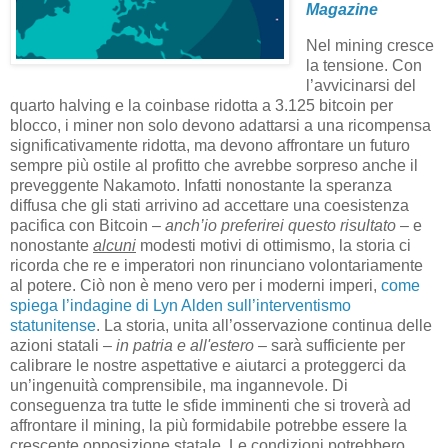
Magazine
Nel mining cresce
la tensione. Con
l’avvicinarsi del
quarto halving e la coinbase ridotta a 3.125 bitcoin per
blocco, i miner non solo devono adattarsi a una ricompensa
significativamente ridotta, ma devono affrontare un futuro
sempre più ostile al profitto che avrebbe sorpreso anche il
preveggente Nakamoto. Infatti nonostante la speranza
diffusa che gli stati arrivino ad accettare una coesistenza
pacifica con Bitcoin –
anch’io preferirei questo risultato
– e
nonostante
alcuni
modesti motivi di ottimismo, la storia ci
ricorda che re e imperatori non rinunciano volontariamente
al potere. Ciò non è meno vero per i moderni imperi,
come
spiega l’indagine di Lyn Alden sull’interventismo
statunitense
. La storia, unita all’osservazione continua delle
azioni statali –
in patria e all'estero
– sarà sufficiente per
calibrare le nostre aspettative e aiutarci a proteggerci da
un’ingenuità comprensibile, ma ingannevole. Di
conseguenza tra tutte le sfide imminenti che si troverà ad
affrontare il mining, la più formidabile potrebbe essere la
crescente opposizione statale. Le condizioni potrebbero