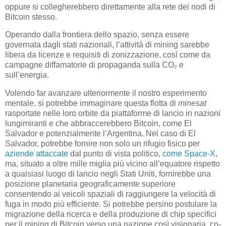
oppure si collegherebbero direttamente alla rete dei nodi di
Bitcoin stesso.
Operando dalla frontiera dello spazio, senza essere
governata dagli stati nazionali, l’attività di mining sarebbe
libera da licenze e requisiti di zonizzazione, così come da
campagne diffamatorie di propaganda sulla
CO₂
e
sull’energia.
Volendo far avanzare ulteriormente il nostro esperimento
mentale, si potrebbe immaginare questa flotta di
minesat
rasportate nelle loro orbite da piattaforme di lancio in nazioni
lungimiranti e che abbraccerebbero Bitcoin, come El
Salvador e potenzialmente l’Argentina. Nel caso di El
Salvador, potrebbe fornire non solo un rifugio fisico per
aziende attaccate
dal punto di vista politico,
come Space-X
,
ma, situato a oltre mille miglia più vicino all’equatore rispetto
a qualsiasi luogo di lancio negli Stati Uniti, fornirebbe una
posizione planetaria geograficamente superiore
consentendo ai veicoli spaziali di raggiungere la velocità di
fuga in modo più efficiente. Si potrebbe persino postulare la
migrazione della ricerca e della produzione di chip specifici
per il mining di Bitcoin verso una nazione così visionaria, co-