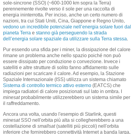
sole-sincrone (SSO) (~600-1000 km sopra la Terra)
perennemente rivolte verso il sole per una raccolta di
energia ininterrotta. Per inciso, anche un certo numero di
nazioni, tra cui Stati Uniti, Cina, Giappone e Regno Unito,
vedono un incredibile potenziale nell’energia solare fuori dal
pianeta Terra
e
stanno già perseguendo la strada
dell’energia solare spaziale da utilizzare sulla Terra stessa
.
Pur essendo una sfida per i miner, la dissipazione del calore
rimane un problema anche nello spazio poiché non può
essere dissipato per conduzione o convezione. Invece i
satelliti e altre strutture di solito fanno affidamento sulle
radiazioni per scaricare il calore. Ad esempio, la Stazione
Spaziale Internazionale (ISS) utilizza un sistema chiamato
Sistema di controllo termico attivo esterno
(EATCS) che
impiega radiatori di calore posizionati sul lato in ombra. I
minesat
probabilmente utilizzerebbero un sistema simile per
il raffreddamento.
Ancora una volta, usando l'esempio di Starlink, questi
minesat
SSO nell'orbita più alta si collegherebbero a una
costellazione di
smallsat
(satelliti più piccoli) nell'orbita
inferiore che fornirebbero connettività Internet a banda larga,