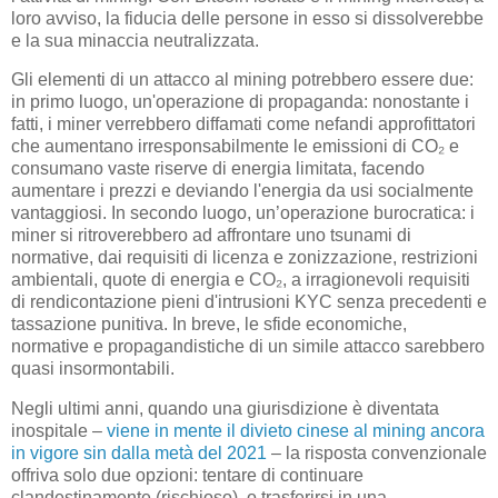
loro avviso, la fiducia delle persone in esso si dissolverebbe
e la sua minaccia neutralizzata.
Gli elementi di un attacco al mining potrebbero essere due:
in primo luogo, un'operazione di propaganda: nonostante i
fatti, i miner verrebbero diffamati come nefandi approfittatori
che aumentano irresponsabilmente le emissioni di
CO₂
e
consumano vaste riserve di energia limitata, facendo
aumentare i prezzi e deviando l'energia da usi socialmente
vantaggiosi. In secondo luogo, un’operazione burocratica: i
miner si ritroverebbero ad affrontare uno tsunami di
normative, dai requisiti di licenza e zonizzazione, restrizioni
ambientali, quote di energia e
CO₂
, a irragionevoli requisiti
di rendicontazione pieni d'intrusioni KYC senza precedenti e
tassazione punitiva. In breve, le sfide economiche,
normative e propagandistiche di un simile attacco sarebbero
quasi insormontabili.
Negli ultimi anni, quando una giurisdizione è diventata
inospitale –
viene in mente il divieto cinese al mining ancora
in vigore sin dalla metà del 2021
– la risposta convenzionale
offriva solo due opzioni: tentare di continuare
clandestinamente (rischioso), o trasferirsi in una