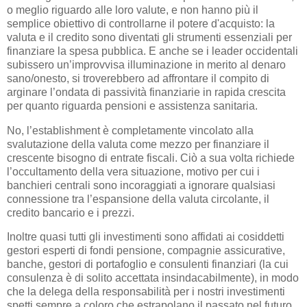
o meglio riguardo alle loro valute, e non hanno più il
semplice obiettivo di controllarne il potere d'acquisto: la
valuta e il credito sono diventati gli strumenti essenziali per
finanziare la spesa pubblica. E anche se i leader occidentali
subissero un’improvvisa illuminazione in merito al denaro
sano/onesto, si troverebbero ad affrontare il compito di
arginare l’ondata di passività finanziarie in rapida crescita
per quanto riguarda pensioni e assistenza sanitaria.
No, l’establishment è completamente vincolato alla
svalutazione della valuta come mezzo per finanziare il
crescente bisogno di entrate fiscali. Ciò a sua volta richiede
l’occultamento della vera situazione, motivo per cui i
banchieri centrali sono incoraggiati a ignorare qualsiasi
connessione tra l’espansione della valuta circolante, il
credito bancario e i prezzi.
Inoltre quasi tutti gli investimenti sono affidati ai cosiddetti
gestori esperti di fondi pensione, compagnie assicurative,
banche, gestori di portafoglio e consulenti finanziari (la cui
consulenza è di solito accettata insindacabilmente), in modo
che la delega della responsabilità per i nostri investimenti
spetti sempre a coloro che estrapolano il passato nel futuro.