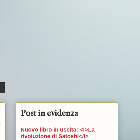
Post in evidenza
Nuovo libro in uscita: <i>La
rivoluzione di Satoshi</i>