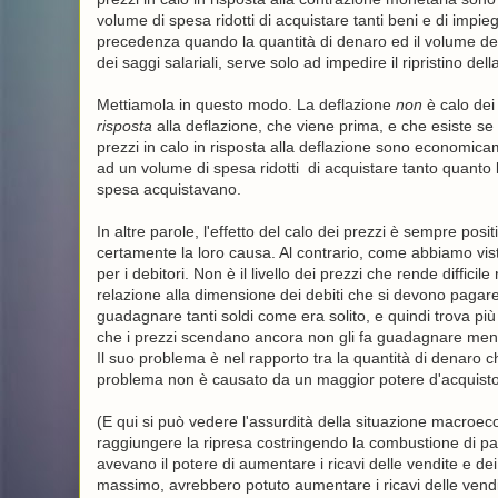
volume di spesa ridotti di acquistare tanti beni e di impi
precedenza quando la quantità di denaro ed il volume del
dei saggi salariali, serve solo ad impedire il ripristino de
Mettiamola in questo modo. La deflazione
non
è calo dei
risposta
alla deflazione, che viene prima, e che esiste se
prezzi in calo in risposta alla deflazione sono economic
ad un volume di spesa ridotti di acquistare tanto quanto
spesa acquistavano.
In altre parole, l'effetto del calo dei prezzi è sempre pos
certamente la loro causa. Al contrario, come abbiamo visto
per i debitori. Non è il livello dei prezzi che rende diffic
relazione alla dimensione dei debiti che si devono pagar
guadagnare tanti soldi come era solito, e quindi trova più d
che i prezzi scendano ancora non gli fa guadagnare meno.
Il suo problema è nel rapporto tra la quantità di denaro 
problema non è causato da un maggior potere d'acquisto 
(E qui si può vedere l'assurdità della situazione macro
raggiungere la ripresa costringendo la combustione di pata
avevano il potere di aumentare i ricavi delle vendite e dei 
massimo, avrebbero potuto aumentare i ricavi delle vendit