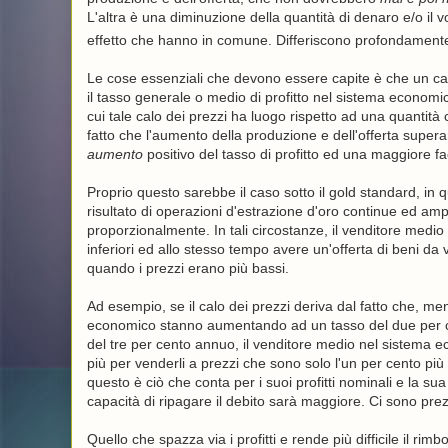
L'altra è una diminuzione della quantità di denaro e/o il 
effetto che hanno in comune. Differiscono profondamente ris
Le cose essenziali che devono essere capite è che un ca
il tasso generale o medio di profitto nel sistema economico 
cui tale calo dei prezzi ha luogo rispetto ad una quantità
fatto che l'aumento della produzione e dell'offerta sup
aumento
positivo del tasso di profitto ed una maggiore faci
Proprio questo sarebbe il caso sotto il gold standard, i
risultato di operazioni d'estrazione d'oro continue ed ampl
proporzionalmente. In tali circostanze, il venditore medi
inferiori ed allo stesso tempo avere un'offerta di beni da
quando i prezzi erano più bassi.
Ad esempio, se il calo dei prezzi deriva dal fatto che, me
economico stanno aumentando ad un tasso del due per ce
del tre per cento annuo, il venditore medio nel sistema eco
più per venderli a prezzi che sono solo l'un per cento più 
questo è ciò che conta per i suoi profitti nominali e la sua 
capacità di ripagare il debito sarà maggiore. Ci sono pre
Quello che spazza via i profitti e rende più difficile il ri