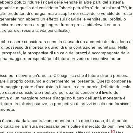
bbero potuto ridurre i ricavi delle vendite in altre parti del sistema
gonabile a quella del cosiddetto "shock petrolifero" dei primi anni '70, in
altri produttori di energia, ma a scapito dei ricavi delle vendite del resto
nerale non ebbero un effetto sui ricavi delle vendite, sui profitti, o
te misure servirono a raggiungere furono prezzi più elevati ed una
re parole, resero la vita più difficile.)
ovrebbe essere considerata come la causa di un aumento del desiderio di
di possesso di moneta e quindi di una contrazione monetaria. Nella
prosperità, la prospettiva di un calo dei prezzi è accompagnata dalla
 una maggiore prosperità per il futuro prevede un incentivo ad un
e per ricevere un'eredità. Ciò significa che il futuro di una persona
ntare il proprio consumo e divertimento nel presente. Questo compensa
à maggior potere d'acquisto in futuro. In altre parole, l'effetto del calo
 essere considerato neutrale per quanto concerne il livello del
ettiva di un maggiore potere d'acquisto futuro dell'unità monetaria è
tura. In tali circostanze, la prospettiva di prezzi in calo non fornisce
 moneta.
i è causata dalla contrazione monetaria. In questo caso, il fallimento
o calati nella misura necessaria per ripulire il mercato da beni invendut
[2]
isti, che aumenta la pressione sui prezzi affinché scendano.
Una