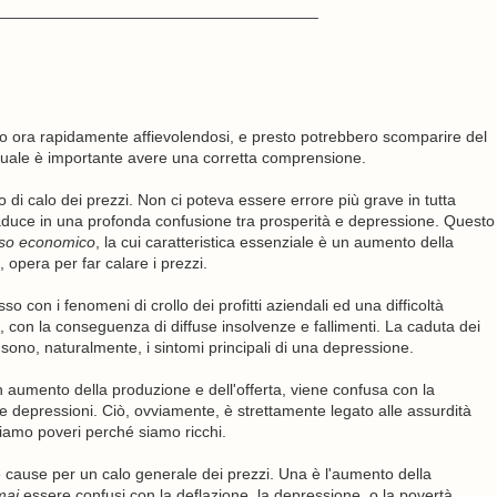
____________________________________
anno ora rapidamente affievolendosi, e presto potrebbero scomparire del
 quale è importante avere una corretta comprensione.
i calo dei prezzi. Non ci poteva essere errore più grave in tutta
traduce in una profonda confusione tra prosperità e depressione. Questo
so economico
, la cui caratteristica essenziale è un aumento della
 opera per far calare i prezzi.
 con i fenomeni di crollo dei profitti aziendali ed una difficoltà
, con la conseguenza di diffuse insolvenze e fallimenti. La caduta dei
 sono, naturalmente, i sintomi principali di una depressione.
n aumento della produzione e dell'offerta, viene confusa con la
depressioni. Ciò, ovviamente, è strettamente legato alle assurdità
siamo poveri perché siamo ricchi.
 cause per un calo generale dei prezzi. Una è l'aumento della
mai
essere confusi con la deflazione, la depressione, o la povertà.