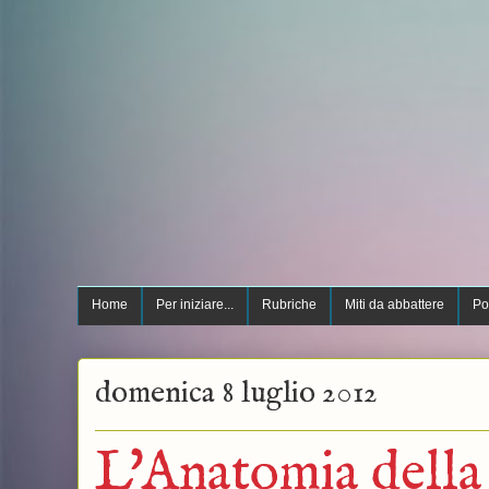
Home
Per iniziare...
Rubriche
Miti da abbattere
Po
domenica 8 luglio 2012
L'Anatomia della