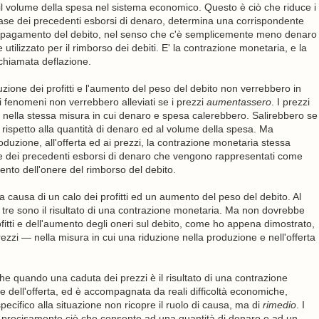
o il volume della spesa nel sistema economico. Questo è ciò che riduce i
la base dei precedenti esborsi di denaro, determina una corrispondente
ile il pagamento del debito, nel senso che c'è semplicemente meno denaro
tilizzato per il rimborso dei debiti. E' la contrazione monetaria, e la
chiamata deflazione.
uzione dei profitti e l'aumento del peso del debito non verrebbero in
ti fenomeni non verrebbero alleviati se i prezzi
aumentassero
. I prezzi
 nella stessa misura in cui denaro e spesa calerebbero. Salirebbero se
rispetto alla quantità di denaro ed al volume della spesa. Ma
uzione, all'offerta ed ai prezzi, la contrazione monetaria stessa
nte dei precedenti esborsi di denaro che vengono rappresentati come
mento dell'onere del rimborso del debito.
 causa di un calo dei profitti ed un aumento del peso del debito. Al
 tre sono il risultato di una contrazione monetaria. Ma non dovrebbe
itti e dell'aumento degli oneri sul debito, come ho appena dimostrato,
i — nella misura in cui una riduzione nella produzione e nell'offerta
che quando una caduta dei prezzi è il risultato di una contrazione
 dell'offerta, ed è accompagnata da reali difficoltà economiche,
specifico alla situazione non ricopre il ruolo di causa, ma di
rimedio
. I
no precisamente ciò che consente ad una quantità di denaro e ad un