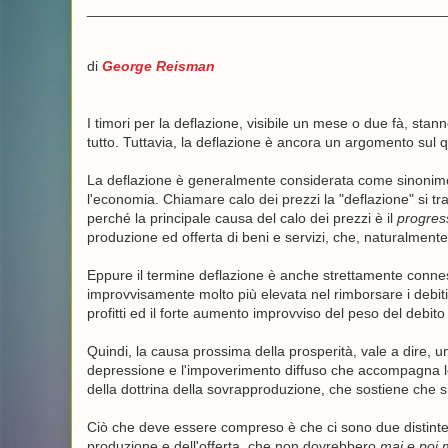
_____________________________________________
di
George Reisman
I timori per la deflazione, visibile un mese o due fà, st
tutto. Tuttavia, la deflazione è ancora un argomento sul
La deflazione è generalmente considerata come sinonimo d
l'economia. Chiamare calo dei prezzi la "deflazione" si 
perché la principale causa del calo dei prezzi è il
progres
produzione ed offerta di beni e servizi, che, naturalmente,
Eppure il termine deflazione è anche strettamente connesso
improvvisamente molto più elevata nel rimborsare i debiti
profitti ed il forte aumento improvviso del peso del debito
Quindi, la causa prossima della prosperità, vale a dire, u
depressione e l'impoverimento diffuso che accompagna le 
della dottrina della sovrapproduzione, che sostiene che 
Ciò che deve essere compreso è che ci sono due distinte
produzione e dell'offerta, che non dovrebbero
mai e poi 