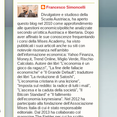
Francesco Simoncelli
Divulgatore e studioso della
Scuola Austriaca, ha aperto
questo blog nel 2010 come approfondimento
alle questioni economico/politiche analizzate
secondo un'ottica Austriaca e libertaria. Dopo
aver affinato le sue conoscenze frequentando
i corsi della Mises Academy, ha visto
pubblicati i suoi articoli anche su siti con
notevole risonanza nell'ambito
dell'informazione economica: Yahoo Finanza,
Money.it, Trend Online, Miglio Verde, Rischio
Calcolato. Autore dei libri "L'economia è un
gioco da ragazzi", "La fine delle fallacie
economiche" e "Il Grande Default"; traduttore
dei libri "La rivoluzione di Satoshi",
"L'economia cristiana in una lezione",
"Imposta sul reddito: la radice di tutti i mali",
"L'ascesa e la caduta della società", "Il
Bitcoin Standard" e "Il fallimento
dell'economia keynesiana". Nel 2012 ha
partecipato alla fondazione dell'Associazione
Mises Italia di cui è stato responsabile
i
editoriale. Dal 2013 ha collaborato col
magazine The Fielder per cui ha scritto