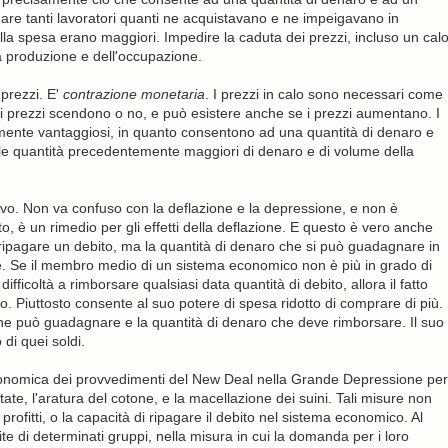
egare tanti lavoratori quanti ne acquistavano e ne impeigavano in
la spesa erano maggiori. Impedire la caduta dei prezzi, incluso un cal
lla produzione e dell'occupazione.
 prezzi. E'
contrazione monetaria
. I prezzi in calo sono necessari come
 i prezzi scendono o no, e può esistere anche se i prezzi aumentano. I
amente vantaggiosi, in quanto consentono ad una quantità di denaro e
 le quantità precedentemente maggiori di denaro e di volume della
itivo. Non va confuso con la deflazione e la depressione, e non è
, è un rimedio per gli effetti della deflazione. E questo è vero anche
ile ripagare un debito, ma la quantità di denaro che si può guadagnare in
e. Se il membro medio di un sistema economico non è più in grado di
ifficoltà a rimborsare qualsiasi data quantità di debito, allora il fatto
 Piuttosto consente al suo potere di spesa ridotto di comprare di più.
che può guadagnare e la quantità di denaro che deve rimborsare. Il suo
di quei soldi.
economica dei provvedimenti del New Deal nella Grande Depressione per
te, l'aratura del cotone, e la macellazione dei suini. Tali misure non
profitti, o la capacità di ripagare il debito nel sistema economico. Al
e di determinati gruppi, nella misura in cui la domanda per i loro