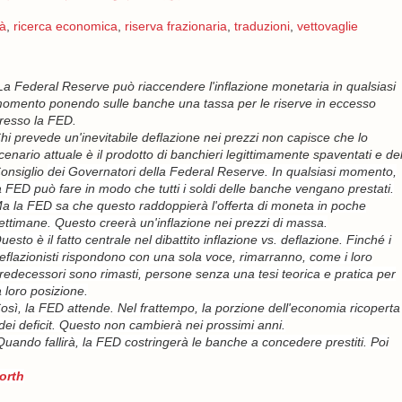
tà
,
ricerca economica
,
riserva frazionaria
,
traduzioni
,
vettovaglie
La Federal Reserve può riaccendere l'inflazione monetaria in qualsiasi
omento ponendo sulle banche una tassa per le riserve in eccesso
resso la FED.
hi prevede un'inevitabile deflazione nei prezzi non capisce che lo
cenario attuale è il prodotto di banchieri legittimamente spaventati e de
onsiglio
dei Governatori
della Federal Reserve. In qualsiasi momento,
a FED può fare in modo che tutti i soldi delle banche vengano prestati.
a la FED sa che questo raddoppierà l'offerta di moneta in poche
ettimane. Questo creerà un'inflazione nei prezzi di massa.
uesto è il fatto centrale nel dibattito inflazione vs. deflazione. Finché i
eflazionisti rispondono con una sola voce, rimarranno, come i loro
redecessori sono rimasti, persone senza una tesi teorica e pratica per
a loro posizione.
osì, la FED attende. Nel frattempo, la porzione dell'economia ricoperta
i deficit. Questo non cambierà nei prossimi anni.
uando fallirà, la FED costringerà le banche a concedere prestiti. Poi
orth