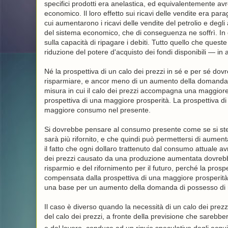
specifici prodotti era anelastica, ed equivalentemente avre
economico. Il loro effetto sui ricavi delle vendite era para
cui aumentarono i ricavi delle vendite del petrolio e degli 
del sistema economico, che di conseguenza ne soffrì. In ge
sulla capacità di ripagare i debiti. Tutto quello che ques
riduzione del potere d'acquisto dei fondi disponibili — in alt
Né la prospettiva di un calo dei prezzi in sé e per sé d
risparmiare, e ancor meno di un aumento della domanda 
misura in cui il calo dei prezzi accompagna una maggiore 
prospettiva di una maggiore prosperità. La prospettiva di
maggiore consumo nel presente.
Si dovrebbe pensare al consumo presente come se si stess
sarà più rifornito, e che quindi può permettersi di aume
il fatto che ogni dollaro trattenuto dal consumo attuale avr
dei prezzi causato da una produzione aumentata dovrebbe
risparmio e del rifornimento per il futuro, perché la prosp
compensata dalla prospettiva di una maggiore prosperità fu
una base per un aumento della domanda di possesso di
Il caso è diverso quando la necessità di un calo dei prezz
del calo dei prezzi, a fronte della previsione che sarebber
e dal lavoro, conduce ad un rinvio speculativo degli acqu