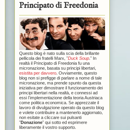
Principato di Freedonia
Questo blog è nato sulla scia della brillante
pellicola dei fratelli Marx, "
Duck Soup
." In
realtà il Principato di Freedonia fu una
micronazione, basata su principi libertari,
esistita per davvero
. Ovviamente, questo
blog non si prefigge di parlare a nome di tale
micronazione, ma prende spunto da questa
iniziativa per dimostrare il funzionamento dei
principi libertari nella realtà, e connessi ad
essi l'implementazione della teoria Austriaca
come politica economica. Se apprezzate il
lavoro di divulgazione operato da questo blog
e volete contribuire a mantenerlo aggiornato,
non esitate a cliccare sui pulsanti
"
Donazione
" qui sotto ed esprimere
liberamente il vostro supporto.