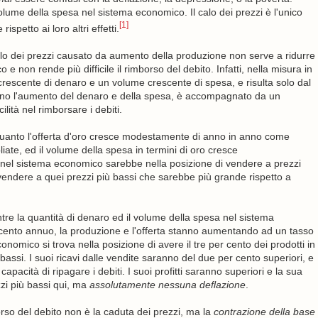
volume della spesa nel sistema economico. Il calo dei prezzi è l'unico
[1]
petto ai loro altri effetti.
lo dei prezzi causato da aumento della produzione non serve a ridurre
e non rende più difficile il rimborso del debito. Infatti, nella misura in
 crescente di denaro e un volume crescente di spesa, e risulta solo dal
erano l'aumento del denaro e della spesa, è accompagnato da un
lità nel rimborsare i debiti.
n quanto l'offerta d'oro cresce modestamente di anno in anno come
iate, ed il volume della spesa in termini di oro cresce
o nel sistema economico sarebbe nella posizione di vendere a prezzi
 vendere a quei prezzi più bassi che sarebbe più grande rispetto a
ntre la quantità di denaro ed il volume della spesa nel sistema
nto annuo, la produzione e l'offerta stanno aumentando ad un tasso
nomico si trova nella posizione di avere il tre per cento dei prodotti in
bassi. I suoi ricavi dalle vendite saranno del due per cento superiori, e
capacità di ripagare i debiti. I suoi profitti saranno superiori e la sua
zzi più bassi qui, ma
assolutamente nessuna deflazione
.
mborso del debito non è la caduta dei prezzi, ma la
contrazione della base