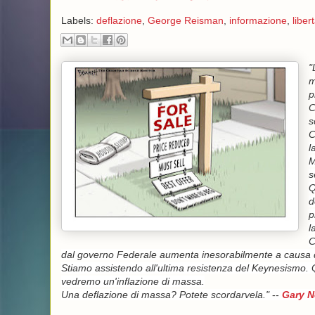
Labels:
deflazione
,
George Reisman
,
informazione
,
liber
"
m
p
C
s
C
l
M
s
Q
d
p
l
C
dal governo Federale aumenta inesorabilmente a causa de
Stiamo assistendo all'ultima resistenza del Keynesismo. Q
vedremo un'inflazione di massa.
Una deflazione di massa? Potete scordarvela."
--
Gary N