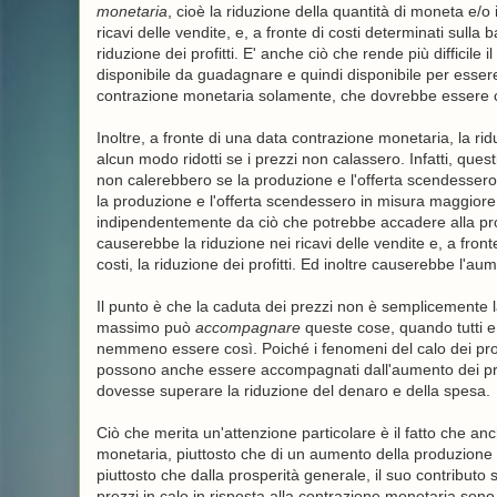
monetaria
, cioè la riduzione della quantità di moneta e/
ricavi delle vendite, e, a fronte di costi determinati sul
riduzione dei profitti. E' anche ciò che rende più diffic
disponibile da guadagnare e quindi disponibile per essere u
contrazione monetaria solamente, che dovrebbe essere 
Inoltre, a fronte di una data contrazione monetaria, la rid
alcun modo ridotti se i prezzi non calassero. Infatti, ques
non calerebbero se la produzione e l'offerta scendessero
la produzione e l'offerta scendessero in misura maggiore 
indipendentemente da ciò che potrebbe accadere alla prod
causerebbe la riduzione nei ricavi delle vendite e, a fro
costi, la riduzione dei profitti. Ed inoltre causerebbe l'au
Il punto è che la caduta dei prezzi non è semplicemente la
massimo può
accompagnare
queste cose, quando tutti e
nemmeno essere così. Poiché i fenomeni del calo dei prof
possono anche essere accompagnati dall'aumento dei prezz
dovesse superare la riduzione del denaro e della spesa.
Ciò che merita un'attenzione particolare è il fatto che an
monetaria, piuttosto che di un aumento della produzione e
piuttosto che dalla prosperità generale, il suo contributo 
prezzi in calo in risposta alla contrazione monetaria so