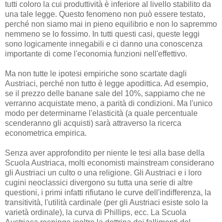
tutti coloro la cui produttività è inferiore al livello stabilito da
una tale legge. Questo fenomeno non può essere testato,
perché non siamo mai in pieno equilibrio e non lo sapremmo
nemmeno se lo fossimo. In tutti questi casi, queste leggi
sono logicamente innegabili e ci danno una conoscenza
importante di come l'economia funzioni nell'effettivo.
Ma non tutte le ipotesi empiriche sono scartate dagli
Austriaci, perché non tutto è legge apodittica. Ad esempio,
se il prezzo delle banane sale del 10%, sappiamo che ne
verranno acquistate meno, a parità di condizioni. Ma l'unico
modo per determinarne l'elasticità (a quale percentuale
scenderanno gli acquisti) sarà attraverso la ricerca
econometrica empirica.
Senza aver approfondito per niente le tesi alla base della
Scuola Austriaca, molti economisti mainstream considerano
gli Austriaci un culto o una religione. Gli Austriaci e i loro
cugini neoclassici divergono su tutta una serie di altre
questioni, i primi infatti rifiutano le curve dell'indifferenza, la
transitività, l'utilità cardinale (per gli Austriaci esiste solo la
varietà ordinale), la curva di Phillips, ecc. La Scuola