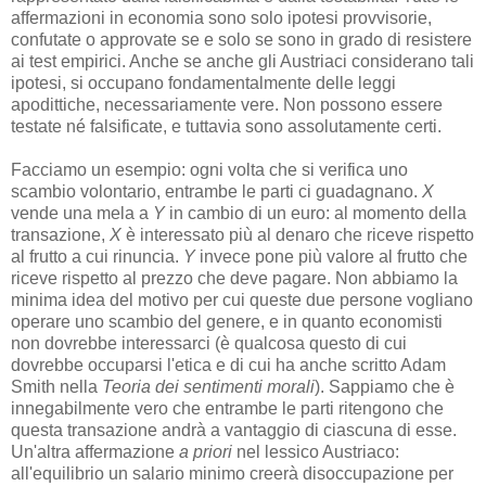
affermazioni in economia sono solo ipotesi provvisorie,
confutate o approvate se e solo se sono in grado di resistere
ai test empirici. Anche se anche gli Austriaci considerano tali
ipotesi, si occupano fondamentalmente delle leggi
apodittiche, necessariamente vere. Non possono essere
testate né falsificate, e tuttavia sono assolutamente certi.
Facciamo un esempio: ogni volta che si verifica uno
scambio volontario, entrambe le parti ci guadagnano.
X
vende una mela a
Y
in cambio di un euro: al momento della
transazione,
X
è interessato più al denaro che riceve rispetto
al frutto a cui rinuncia.
Y
invece pone più valore al frutto che
riceve rispetto al prezzo che deve pagare. Non abbiamo la
minima idea del motivo per cui queste due persone vogliano
operare uno scambio del genere, e in quanto economisti
non dovrebbe interessarci (è qualcosa questo di cui
dovrebbe occuparsi l'etica e di cui ha anche scritto Adam
Smith nella
Teoria dei sentimenti morali
). Sappiamo che è
innegabilmente vero che entrambe le parti ritengono che
questa transazione andrà a vantaggio di ciascuna di esse.
Un'altra affermazione
a priori
nel lessico Austriaco:
all'equilibrio un salario minimo creerà disoccupazione per