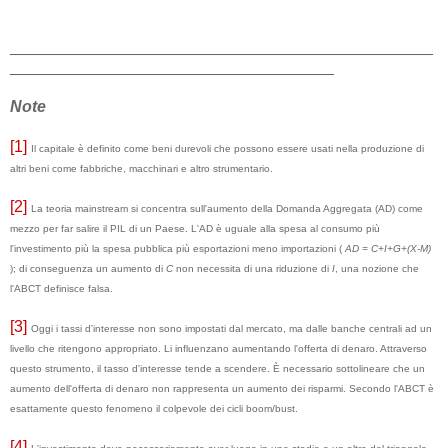
_______________________________________________
____________________________________
Note
[1]
Il capitale è definito come beni durevoli che possono essere usati nella produzione di
altri beni come fabbriche, macchinari e altro strumentario.
[2]
La teoria mainstream si concentra sull'aumento della Domanda Aggregata (AD) come
mezzo per far salire il PIL di un Paese. L'AD è uguale alla spesa al consumo più
l'investimento più la spesa pubblica più esportazioni meno importazioni (
AD = C+I+G+(X-M)
); di conseguenza un aumento di
C
non necessita di una riduzione di
I
, una nozione che
l'ABCT definisce falsa.
[3]
Oggi i tassi d'interesse non sono impostati dal mercato, ma dalle banche centrali ad un
livello che ritengono appropriato. Li influenzano aumentando l'offerta di denaro. Attraverso
questo strumento, il tasso d'interesse tende a scendere. È necessario sottolineare che un
aumento dell'offerta di denaro non rappresenta un aumento dei risparmi. Secondo l'ABCT è
esattamente questo fenomeno il colpevole dei cicli boom/bust.
[4]