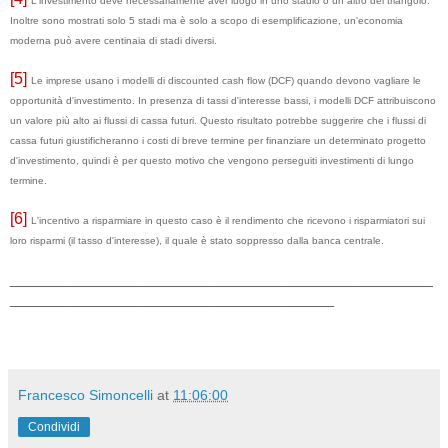
L'investimento deve necessariamente aver luogo in uno stadio o un altro del triangolo.
Inoltre sono mostrati solo 5 stadi ma è solo a scopo di esemplificazione, un'economia
moderna può avere centinaia di stadi diversi.
[5]
Le imprese usano i modelli di discounted cash flow (DCF) quando devono vagliare le
opportunità d'investimento. In presenza di tassi d'interesse bassi, i modelli DCF attribuiscono
un valore più alto ai flussi di cassa futuri. Questo risultato potrebbe suggerire che i flussi di
cassa futuri giustificheranno i costi di breve termine per finanziare un determinato progetto
d'investimento, quindi è per questo motivo che vengono perseguiti investimenti di lungo
termine.
[6]
L'incentivo a risparmiare in questo caso è il rendimento che ricevono i risparmiatori sui
loro risparmi (il tasso d'interesse), il quale è stato soppresso dalla banca centrale.
_______________________________________________
____________________________________
Francesco Simoncelli
at
11:06:00
Condividi