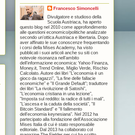
Francesco Simoncelli
Divulgatore e studioso della
Scuola Austriaca, ha aperto
questo blog nel 2010 come approfondimento
alle questioni economico/politiche analizzate
secondo un'ottica Austriaca e libertaria. Dopo
aver affinato le sue conoscenze frequentando
i corsi della Mises Academy, ha visto
pubblicati i suoi articoli anche su siti con
notevole risonanza nell'ambito
dell'informazione economica: Yahoo Finanza,
Money.it, Trend Online, Miglio Verde, Rischio
Calcolato. Autore dei libri "L'economia è un
gioco da ragazzi", "La fine delle fallacie
economiche" e "Il Grande Default"; traduttore
dei libri "La rivoluzione di Satoshi",
"L'economia cristiana in una lezione",
"Imposta sul reddito: la radice di tutti i mali",
"L'ascesa e la caduta della società", "Il
Bitcoin Standard" e "Il fallimento
dell'economia keynesiana". Nel 2012 ha
partecipato alla fondazione dell'Associazione
Mises Italia di cui è stato responsabile
editoriale. Dal 2013 ha collaborato col
magazine The Fielder per cui ha scritto