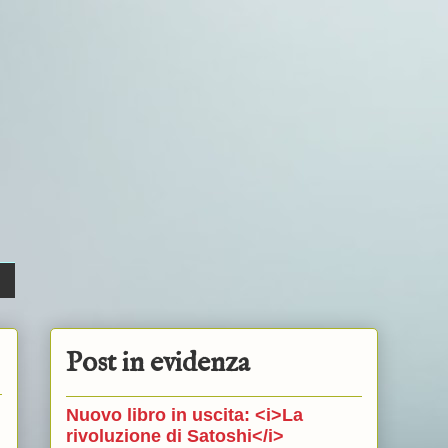
Post in evidenza
Nuovo libro in uscita: <i>La
rivoluzione di Satoshi</i>