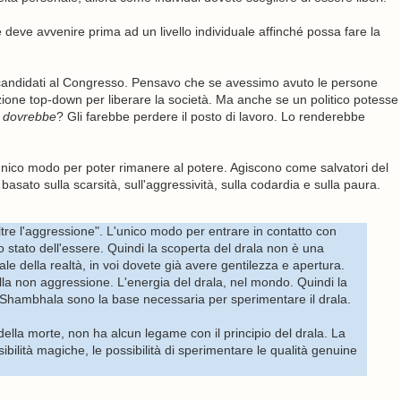
e deve avvenire prima ad un livello individuale affinché possa fare la
andidati al Congresso. Pensavo che se avessimo avuto le persone
zione top-down per liberare la società. Ma anche se un politico potesse
 dovrebbe
? Gli farebbe perdere il posto di lavoro. Lo renderebbe
'unico modo per poter rimanere al potere. Agiscono come salvatori del
to sulla scarsità, sull'aggressività, sulla codardia e sulla paura.
tre l'aggressione". L'unico modo per entrare in contatto con
 stato dell'essere. Quindi la scoperta del drala non è una
e della realtà, in voi dovete già avere gentilezza e apertura.
lla non aggressione. L'energia del drala, nel mondo. Quindi la
ro Shambhala sono la base necessaria per sperimentare il drala.
della morte, non ha alcun legame con il principio del drala. La
ibilità magiche, le possibilità di sperimentare le qualità genuine