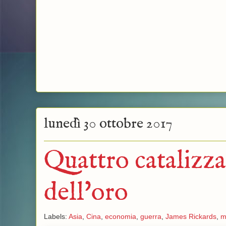
lunedì 30 ottobre 2017
Quattro catalizza
dell'oro
Labels:
Asia
,
Cina
,
economia
,
guerra
,
James Rickards
,
m