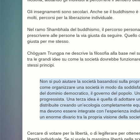
Gli insegnamenti sono secolari. Anche se il buddhismo è c
molti, percorsi per la liberazione individuale.
Nel ramo Shambhala del buddhismo, il percorso personal
prescrivere alle persone la via giusta da seguire. Quello 
giusta per me stesso.
Chögyam Trungpa ne descrive la filosofia alla base nel s
tra le grandi idee su come la società dovrebbe funzionare r
stessi principi.
Non si può aiutare la società basandosi sulla propr
come organizzare una società in modo da soddisfar
del dominio democratico, il governo del popolo. Un 
progressista. Una terza idea è quella di adottare un
distribuite creando un'ecologia completamente equ
ma devono essere integrate con l'esperienza individ
un enorme divario tra la propria visione della societ
Cercare di votare per la libertà, o di legiferare per ottene
libertà individuale. Se si vuole la massima libertà nella sc