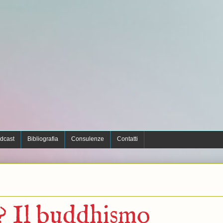
dcast
Bibliografia
Consulenze
Contatti
à? Il buddhismo