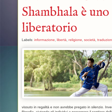
Shambhala è uno 
liberatorio
Labels:
informazione
,
libertà
,
religione
,
società
,
traduzion
vissuto in regalità e non avrebbe pregato in silenzio. Inv
filosofia, aiutando gli individui a percorrere il sentiero del