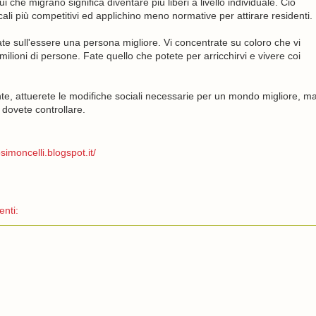
dui che migrano significa diventare più liberi a livello individuale. Ciò
iscali più competitivi ed applichino meno normative per attirare residenti.
te sull'essere una persona migliore. Vi concentrate su coloro che vi
lioni di persone. Fate quello che potete per arricchirvi e vivere coi
e, attuerete le modifiche sociali necessarie per un mondo migliore, m
e dovete controllare.
simoncelli.blogspot.it/
nti: