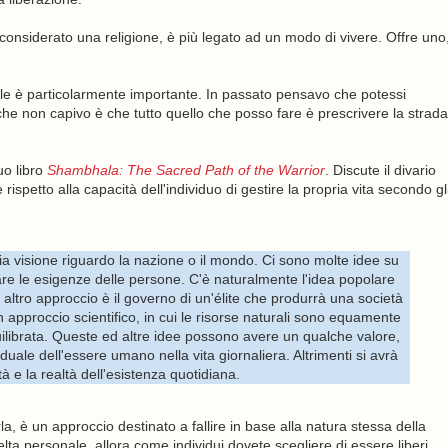
onsiderato una religione, è più legato ad un modo di vivere. Offre uno
e è particolarmente importante. In passato pensavo che potessi
che non capivo è che tutto quello che posso fare è prescrivere la strada
uo libro
Shambhala: The Sacred Path of the Warrior
. Discute il divario
ispetto alla capacità dell'individuo di gestire la propria vita secondo gl
ia visione riguardo la nazione o il mondo. Ci sono molte idee su
e le esigenze delle persone. C'è naturalmente l'idea popolare
altro approccio è il governo di un'élite che produrrà una società
 approccio scientifico, in cui le risorse naturali sono equamente
ilibrata. Queste ed altre idee possono avere un qualche valore,
uale dell'essere umano nella vita giornaliera. Altrimenti si avrà
à e la realtà dell'esistenza quotidiana.
rla, è un approccio destinato a fallire in base alla natura stessa della
elta personale, allora come individui dovete scegliere di essere liberi.