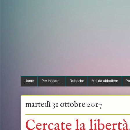
Home
Per iniziare...
Rubriche
Miti da abbattere
Po
martedì 31 ottobre 2017
Cercate la libert