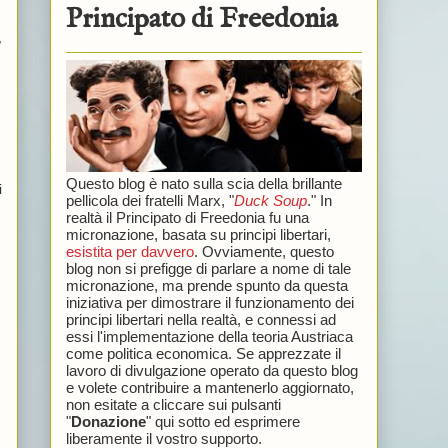
Principato di Freedonia
,
Questo blog è nato sulla scia della brillante
i
pellicola dei fratelli Marx, "
Duck Soup
." In
realtà il Principato di Freedonia fu una
micronazione, basata su principi libertari,
esistita per davvero
. Ovviamente, questo
blog non si prefigge di parlare a nome di tale
micronazione, ma prende spunto da questa
iniziativa per dimostrare il funzionamento dei
principi libertari nella realtà, e connessi ad
essi l'implementazione della teoria Austriaca
come politica economica. Se apprezzate il
lavoro di divulgazione operato da questo blog
e volete contribuire a mantenerlo aggiornato,
non esitate a cliccare sui pulsanti
"
Donazione
" qui sotto ed esprimere
liberamente il vostro supporto.