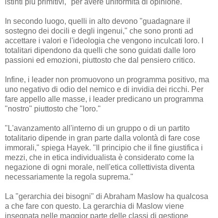
istinti più primitivi," per avere uniformità di opinione.
In secondo luogo, quelli in alto devono "guadagnare il
sostegno dei docili e degli ingenui," che sono pronti ad
accettare i valori e l'ideologia che vengono inculcati loro. I
totalitari dipendono da quelli che sono guidati dalle loro
passioni ed emozioni, piuttosto che dal pensiero critico.
Infine, i leader non promuovono un programma positivo, ma
uno negativo di odio del nemico e di invidia dei ricchi. Per
fare appello alle masse, i leader predicano un programma
"nostro" piuttosto che "loro."
"L'avanzamento all'interno di un gruppo o di un partito
totalitario dipende in gran parte dalla volontà di fare cose
immorali," spiega Hayek. "Il principio che il fine giustifica i
mezzi, che in etica individualista è considerato come la
negazione di ogni morale, nell'etica collettivista diventa
necessariamente la regola suprema."
La "gerarchia dei bisogni" di Abraham Maslow ha qualcosa
a che fare con questo. La gerarchia di Maslow viene
insegnata nelle maggior parte delle classi di gestione