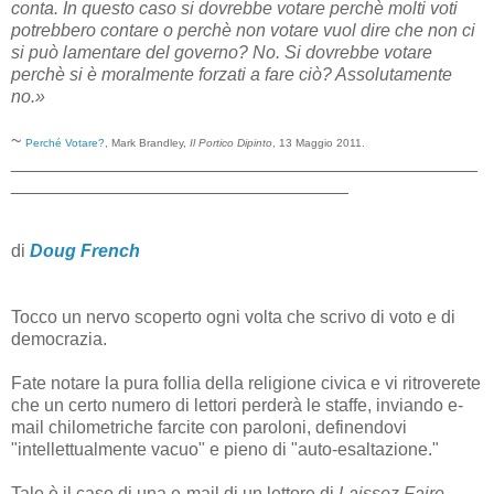
conta. In questo caso si dovrebbe votare perchè molti voti
potrebbero contare o perchè non votare vuol dire che non ci
si può lamentare del governo? No. Si dovrebbe votare
perchè si è moralmente forzati a fare ciò? Assolutamente
no.»
~
Perché Votare?
, Mark Brandley,
Il Portico Dipinto
, 13 Maggio 2011.
_______________________________________________
__________________________________
di
Doug French
Tocco un nervo scoperto ogni volta che scrivo di voto e di
democrazia.
Fate notare la pura follia della religione civica e vi ritroverete
che un certo numero di lettori perderà le staffe, inviando e-
mail chilometriche farcite con paroloni, definendovi
"intellettualmente vacuo" e pieno di "auto-esaltazione."
Tale è il caso di una e-mail di un lettore di
Laissez Faire