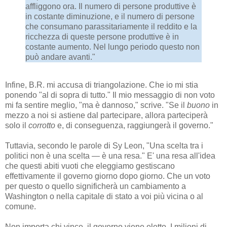
affliggono ora. Il numero di persone produttive è
in costante diminuzione, e il numero di persone
che consumano parassitariamente il reddito e la
ricchezza di queste persone produttive è in
costante aumento. Nel lungo periodo questo non
può andare avanti."
Infine, B.R. mi accusa di triangolazione. Che io mi stia
ponendo "al di sopra di tutto." Il mio messaggio di non voto
mi fa sentire meglio, "ma è dannoso," scrive. "Se il
buono
in
mezzo a noi si astiene dal partecipare, allora parteciperà
solo il
corrotto
e, di conseguenza, raggiungerà il governo."
Tuttavia, secondo le parole di Sy Leon, "Una scelta tra i
politici non è una scelta — è una resa." E' una resa all'idea
che questi abiti vuoti che eleggiamo gestiscano
effettivamente il governo giorno dopo giorno. Che un voto
per questo o quello significherà un cambiamento a
Washington o nella capitale di stato a voi più vicina o al
comune.
Non importa chi vince, il governo viene eletto. I milioni di