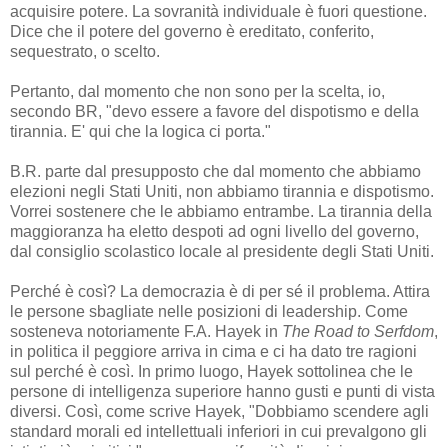
acquisire potere. La sovranità individuale è fuori questione.
Dice che il potere del governo è ereditato, conferito,
sequestrato, o scelto.
Pertanto, dal momento che non sono per la scelta, io,
secondo BR, "devo essere a favore del dispotismo e della
tirannia. E' qui che la logica ci porta."
B.R. parte dal presupposto che dal momento che abbiamo
elezioni negli Stati Uniti, non abbiamo tirannia e dispotismo.
Vorrei sostenere che le abbiamo entrambe. La tirannia della
maggioranza ha eletto despoti ad ogni livello del governo,
dal consiglio scolastico locale al presidente degli Stati Uniti.
Perché è così? La democrazia è di per sé il problema. Attira
le persone sbagliate nelle posizioni di leadership. Come
sosteneva notoriamente F.A. Hayek in
The Road to Serfdom
,
in politica il peggiore arriva in cima e ci ha dato tre ragioni
sul perché è così. In primo luogo, Hayek sottolinea che le
persone di intelligenza superiore hanno gusti e punti di vista
diversi. Così, come scrive Hayek, "Dobbiamo scendere agli
standard morali ed intellettuali inferiori in cui prevalgono gli