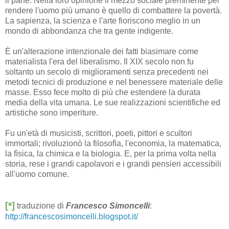
il pane. Nella loro opinione il mezzo sociale preminente per
rendere l'uomo più umano è quello di combattere la povertà.
La sapienza, la scienza e l'arte fioriscono meglio in un
mondo di abbondanza che tra gente indigente.
È un'alterazione intenzionale dei fatti biasimare come
materialista l'era del liberalismo. Il XIX secolo non fu
soltanto un secolo di miglioramenti senza precedenti nei
metodi tecnici di produzione e nel benessere materiale delle
masse. Esso fece molto di più che estendere la durata
media della vita umana. Le sue realizzazioni scientifiche ed
artistiche sono imperiture.
Fu un'età di musicisti, scrittori, poeti, pittori e scultori
immortali; rivoluzionò la filosofìa, l'economia, la matematica,
la fìsica, la chimica e la biologia. E, per la prima volta nella
storia, rese i grandi capolavori e i grandi pensieri accessibili
all'uomo comune.
[*]
traduzione di
Francesco Simoncelli
:
http://francescosimoncelli.blogspot.it/