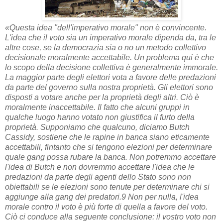
«Questa idea "dell'imperativo morale" non è convincente.
L'idea che il voto sia un imperativo morale dipenda da, tra le
altre cose, se la democrazia sia o no un metodo collettivo
decisionale moralmente accettabile. Un problema qui è che
lo scopo della decisione collettiva è generalmente immorale.
La maggior parte degli elettori vota a favore delle predazioni
da parte del governo sulla nostra proprietà. Gli elettori sono
disposti a votare anche per la proprietà degli altri. Ciò è
moralmente inaccettabile. Il fatto che alcuni gruppi in
qualche luogo hanno votato non giustifica il furto della
proprietà.
Supponiamo che qualcuno, diciamo Butch
Cassidy, sostiene che le rapine in banca siano eticamente
accettabili, fintanto che si tengono elezioni per determinare
quale gang possa rubare la banca. Non potremmo accettare
l'idea di Butch e non dovremmo accettare l'idea che le
predazioni da parte degli agenti dello Stato sono non
obiettabili se le elezioni sono tenute per determinare chi si
aggiunge alla gang dei predatori.9 Non per nulla, l'idea
morale contro il voto è più forte di quella a favore del voto.
Ciò ci conduce alla seguente conclusione: il vostro voto non