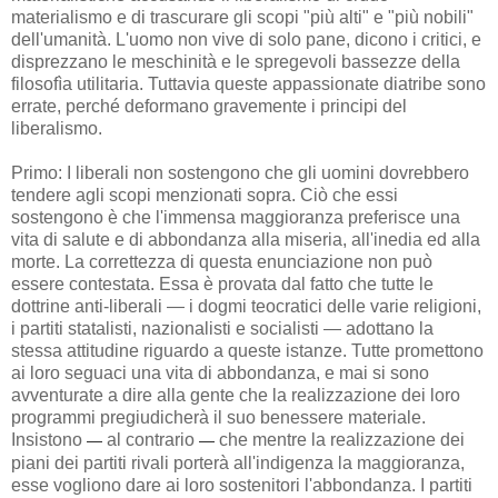
materialismo e di trascurare gli scopi "più alti" e "più nobili"
dell'umanità. L'uomo non vive di solo pane, dicono i critici, e
disprezzano le meschinità e le spregevoli bassezze della
filosofìa utilitaria. Tuttavia queste appassionate diatribe sono
errate, perché deformano gravemente i principi del
liberalismo.
Primo: I liberali non sostengono che gli uomini dovrebbero
tendere agli scopi menzionati sopra. Ciò che essi
sostengono è che l'immensa maggioranza preferisce una
vita di salute e di abbondanza alla miseria, all'inedia ed alla
morte. La correttezza di questa enunciazione non può
essere contestata. Essa è provata dal fatto che tutte le
dottrine anti-liberali — i dogmi teocratici delle varie religioni,
i partiti statalisti, nazionalisti e socialisti — adottano la
stessa attitudine riguardo a queste istanze. Tutte promettono
ai loro seguaci una vita di abbondanza, e mai si sono
avventurate a dire alla gente che la realizzazione dei loro
programmi pregiudicherà il suo benessere materiale.
Insistono
al contrario
che mentre la realizzazione dei
—
—
piani dei partiti rivali porterà all'indigenza la maggioranza,
esse vogliono dare ai loro sostenitori l'abbondanza. I partiti