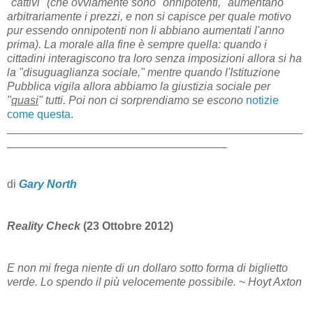
"cattivi" (che ovviamente sono "onnipotenti," aumentano
arbitrariamente i prezzi, e non si capisce per quale motivo
pur essendo onnipotenti non li abbiano aumentati l'anno
prima). La morale alla fine è sempre quella: quando i
cittadini interagiscono tra loro senza imposizioni allora si ha
la "disuguaglianza sociale," mentre quando l'Istituzione
Pubblica vigila allora abbiamo la giustizia sociale per
"
quasi
" tutti. Poi non ci sorprendiamo se escono
notizie
come questa
.
_______________________________________________
___________________________________
di
Gary North
Reality Check
(23 Ottobre 2012)
E non mi frega niente di un dollaro sotto forma di biglietto
verde. Lo spendo il più velocemente possibile.
~
Hoyt Axton