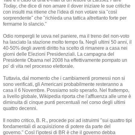
Today
, che dice di non amare il dover iniziare le sue critiche
con insulti ma ritiene che l'idea di non votare sia "così
sorprendente" che "richieda una tattica altrettanto forte per
fermarne lo slancio."
Odio rompergli le uova nel paniere, ma il treno del non-voto
ha lasciato la stazione molto tempo fa. Negli ultimi 50 anni, il
40-50% degli aventi diritto ha scelto di rimanere a casa nei
giorni delle Elezioni Presidenziali. La campagna del
Presidente Obama nel 2008 ha effettivamente pompato un
po' di vita nel processo elettorale.
Tuttavia, dal momento che i cambiamenti promessi non si
sono verificati, gli Americani probabilmente resteranno a
casa il 6 Novembre. Possiamo solo sperarlo. Nel frattempo,
a livello globale, Wikipedia riporta che l'affluenza alle urne è
diminuita di cinque punti percentuali nel corso degli ultimi
quattro decenni.
Il nostro critico, B. R., procede poi ad istruirmi "sui quattro tipi
fondamentali di acquisizione di potere da parte del
governo." Così l'ipotesi di BR è che il governo debba