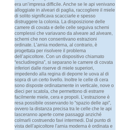
era un’impresa difficile. Anche se le api venivano
alloggiate in alveari di paglia, raccogliere il miele
di solito significava scacciarle e spesso
distruggere la colonia. La disposizione delle
camere di covata e delle celle seguiva schemi
complessi che variavano da alveare ad alveare,
schemi che non consentivano estrazioni
ordinate. L’arnia moderna, al contrario, è
progettata per risolvere il problema
dell’apicoltore. Con un dispositivo chiamato
“escludiregina”, si separano le camere di covata
inferiori dalle riserve di miele superiori,
impedendo alla regina di deporre le uova al di
sopra di un certo livello. Inoltre le celle di cera
sono disposte ordinatamente in verticale, nove o
dieci per scatola, che permettono di estrarre
facilmente miele, cera e propoli. L’estrazione è
resa possibile osservando lo “spazio delle api”,
ovvero la distanza precisa tra le celle che le api
lasceranno aperte come passaggi anziché
colmarli costruendo favi intermedi. Dal punto di
vista dell'apicoltore l'arnia moderna è ordinata e