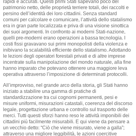
rapidi e accurati. Questi primi Stati sapevano poco del
patrimonio netto, delle proprietà terriere totali, dei raccolti e
persino dell’identità dei loro cittadini. Senza standard
comuni per calcolare e comunicare, l’attività dello statalismo
era in gran parte localizzata e priva di una visione sinottica
dei suoi argomenti. In confronto ai moderni Stati-nazione,
quelli pre-moderni erano operazioni a bassa tecnologia. I
costi fissi gravavano sui primi monopolisti della violenza e
inibivano la scalabilità efficiente dello statalismo. Adottando
le lezioni degli operatori forestali privati e di altre imprese
incentrate sulla manipolazione del mondo naturale, alla fine
hanno imparato che potevano ottenere una maggiore leva
operativa attraverso l’imposizione di determinati protocolli.
All’improvviso, nel grande arco della storia, gli Stati hanno
iniziato a stabilire una gamma di pratiche di
standardizzazione tra cui cognomi permanenti, pesi e
misure uniformi, misurazioni catastali, coerenza del discorso
legale, progettazione urbana e controllo sul trasporto delle
merci. Tutti questi sforzi hanno reso le attività imponibili dei
cittadini più facilmente misurabili. E qui viene da pensare a
un vecchio detto: “Ciò che viene misurato, viene a galla”;
attraverso una migliore leggibilità, le azioni coercitive