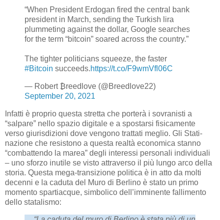
“When President Erdogan fired the central bank
president in March, sending the Turkish lira
plummeting against the dollar, Google searches
for the term “bitcoin” soared across the country.”
The tighter politicians squeeze, the faster
#Bitcoin
succeeds.
https://t.co/F9wmVfl06C
— Robert ₿reedlove (@Breedlove22)
September 20, 2021
Infatti è proprio questa stretta che porterà i sovranisti a
“salpare” nello spazio digitale e a spostarsi fisicamente
verso giurisdizioni dove vengono trattati meglio. Gli Stati-
nazione che resistono a questa realtà economica stanno
“combattendo la marea” degli interessi personali individuali
– uno sforzo inutile se visto attraverso il più lungo arco della
storia. Questa mega-transizione politica è in atto da molti
decenni e la caduta del Muro di Berlino è stato un primo
momento spartiacque, simbolico dell’imminente fallimento
dello statalismo:
“La caduta del muro di Berlino è stata più di un