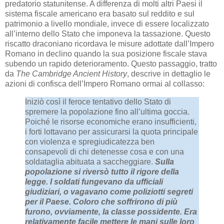
predatorio statunitense. A differenza di molti altri Paesi il
sistema fiscale americano era basato sul reddito e sul
patrimonio a livello mondiale, invece di essere localizzato
all’interno dello Stato che imponeva la tassazione. Questo
riscatto draconiano ricordava le misure adottate dall’Impero
Romano in declino quando la sua posizione fiscale stava
subendo un rapido deterioramento. Questo passaggio, tratto
da
The Cambridge Ancient History
, descrive in dettaglio le
azioni di confisca dell’Impero Romano ormai al collasso:
Iniziò così il feroce tentativo dello Stato di
spremere la popolazione fino all’ultima goccia.
Poiché le risorse economiche erano insufficienti,
i forti lottavano per assicurarsi la quota principale
con violenza e spregiudicatezza ben
consapevoli di chi detenesse cosa e con una
soldataglia abituata a saccheggiare.
Sulla
popolazione si riversò tutto il rigore della
legge. I soldati fungevano da ufficiali
giudiziari, o vagavano come poliziotti segreti
per il Paese. Coloro che soffrirono di più
furono, ovviamente, la classe possidente. Era
relativamente facile mettere le mani sulle loro