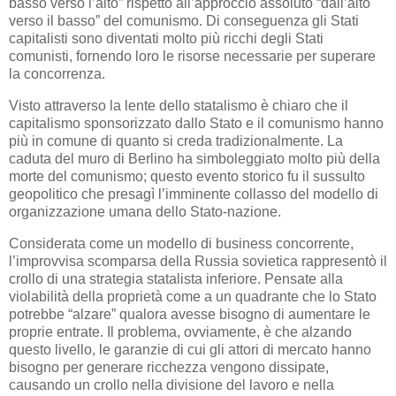
basso verso l’alto” rispetto all’approccio assoluto “dall’alto
verso il basso” del comunismo. Di conseguenza gli Stati
capitalisti sono diventati molto più ricchi degli Stati
comunisti, fornendo loro le risorse necessarie per superare
la concorrenza.
Visto attraverso la lente dello statalismo è chiaro che il
capitalismo sponsorizzato dallo Stato e il comunismo hanno
più in comune di quanto si creda tradizionalmente. La
caduta del muro di Berlino ha simboleggiato molto più della
morte del comunismo; questo evento storico fu il sussulto
geopolitico che presagì l’imminente collasso del modello di
organizzazione umana dello Stato-nazione.
Considerata come un modello di business concorrente,
l’improvvisa scomparsa della Russia sovietica rappresentò il
crollo di una strategia statalista inferiore. Pensate alla
violabilità della proprietà come a un quadrante che lo Stato
potrebbe “alzare” qualora avesse bisogno di aumentare le
proprie entrate. Il problema, ovviamente, è che alzando
questo livello, le garanzie di cui gli attori di mercato hanno
bisogno per generare ricchezza vengono dissipate,
causando un crollo nella divisione del lavoro e nella