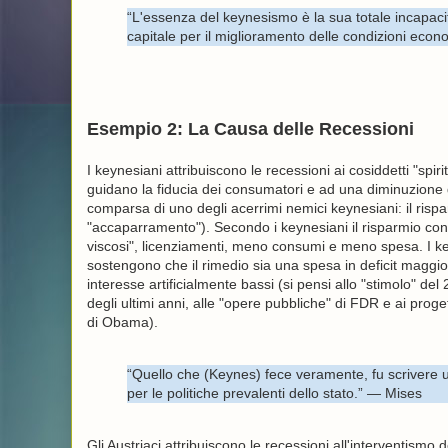
“L'essenza del keynesismo è la sua totale incapacit
capitale per il miglioramento delle condizioni eco
Esempio 2: La Causa delle Recessioni
I keynesiani attribuiscono le recessioni ai cosiddetti "spiri
guidano la fiducia dei consumatori e ad una diminuzione 
comparsa di uno degli acerrimi nemici keynesiani: il rispa
"accaparramento"). Secondo i keynesiani il risparmio con
viscosi", licenziamenti, meno consumi e meno spesa. I k
sostengono che il rimedio sia una spesa in deficit maggior
interesse artificialmente bassi (si pensi allo "stimolo" del
degli ultimi anni, alle "opere pubbliche" di FDR e ai proge
di Obama).
“Quello che (Keynes) fece veramente, fu scrivere u
per le politiche prevalenti dello stato.” — Mises
Gli Austriaci attribuiscono le recessioni all'interventismo 