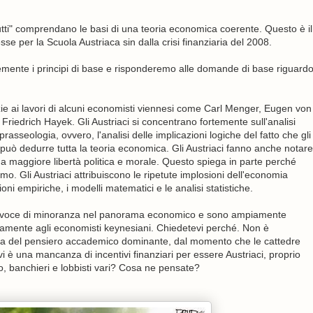
utti" comprendano le basi di una teoria economica coerente. Questo è il
se per la Scuola Austriaca sin dalla crisi finanziaria del 2008.
emente i principi di base e risponderemo alle domande di base riguard
ie ai lavori di alcuni economisti viennesi come Carl Menger, Eugen von
iedrich Hayek. Gli Austriaci si concentrano fortemente sull'analisi
seologia, ovvero, l'analisi delle implicazioni logiche del fatto che gli
 può dedurre tutta la teoria economica. Gli Austriaci fanno anche notare
a maggiore libertà politica e morale. Questo spiega in parte perché
ismo. Gli Austriaci attribuiscono le ripetute implosioni dell'economia
ni empiriche, i modelli matematici e le analisi statistiche.
una voce di minoranza nel panorama economico e sono ampiamente
amente agli economisti keynesiani. Chiedetevi perché. Non è
sa del pensiero accademico dominante, dal momento che le cattedre
i è una mancanza di incentivi finanziari per essere Austriaci, proprio
o, banchieri e lobbisti vari? Cosa ne pensate?