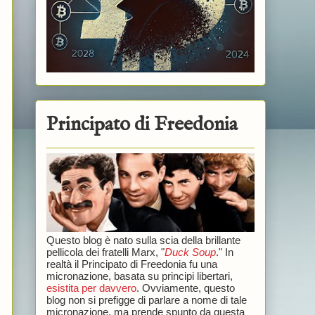
Principato di Freedonia
Questo blog è nato sulla scia della brillante
pellicola dei fratelli Marx, "
Duck Soup
." In
realtà il Principato di Freedonia fu una
micronazione, basata su principi libertari,
esistita per davvero
. Ovviamente, questo
blog non si prefigge di parlare a nome di tale
micronazione, ma prende spunto da questa