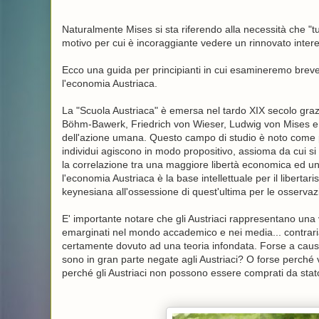
Naturalmente Mises si sta riferendo alla necessità che "t
motivo per cui è incoraggiante vedere un rinnovato interes
Ecco una guida per principianti in cui esamineremo brev
l'economia Austriaca.
La "Scuola Austriaca" è emersa nel tardo XIX secolo graz
Böhm-Bawerk, Friedrich von Wieser, Ludwig von Mises e Fr
dell'azione umana. Questo campo di studio è noto come pras
individui agiscono in modo propositivo, assioma da cui si
la correlazione tra una maggiore libertà economica ed un
l'economia Austriaca è la base intellettuale per il libertar
keynesiana all'ossessione di quest'ultima per le osservazio
E' importante notare che gli Austriaci rappresentano 
emarginati nel mondo accademico e nei media... contrari
certamente dovuto ad una teoria infondata. Forse a cau
sono in gran parte negate agli Austriaci? O forse perché v
perché gli Austriaci non possono essere comprati da stat