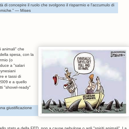
à di concepire il ruolo che svolgono il risparmio e l'accumulo di
nomiche.” — Mises
ti animali" che
della spesa, con la
rmio (o
duce a "salari
eynesiani
e e tassi di
 2009 e a quello
tti "shovel-ready"
na giustificazione
dello stato e della FED, non a cause nebulose o agli "spiriti animali". La