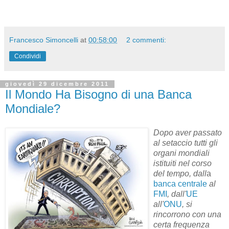
Francesco Simoncelli
at
00:58:00
2 commenti:
Condividi
giovedì 29 dicembre 2011
Il Mondo Ha Bisogno di una Banca
Mondiale?
Dopo aver passato
al setaccio tutti gli
organi mondiali
istituiti nel corso
del tempo, dall
a
banca centrale
al
FMI
, dall'
UE
all'
ONU
, si
rincorrono con una
certa frequenza