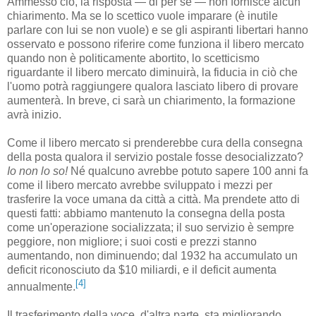
Ammesso ciò, la risposta — di per sé — non fornisce alcun
chiarimento. Ma se lo scettico vuole imparare (è inutile
parlare con lui se non vuole) e se gli aspiranti libertari hanno
osservato e possono riferire come funziona il libero mercato
quando non è politicamente abortito, lo scetticismo
riguardante il libero mercato diminuirà, la fiducia in ciò che
l'uomo potrà raggiungere qualora lasciato libero di provare
aumenterà. In breve, ci sarà un chiarimento, la formazione
avrà inizio.
Come il libero mercato si prenderebbe cura della consegna
della posta qualora il servizio postale fosse desocializzato?
Io non lo so!
Né qualcuno avrebbe potuto sapere 100 anni fa
come il libero mercato avrebbe sviluppato i mezzi per
trasferire la voce umana da città a città. Ma prendete atto di
questi fatti: abbiamo mantenuto la consegna della posta
come un'operazione socializzata; il suo servizio è sempre
peggiore, non migliore; i suoi costi e prezzi stanno
aumentando, non diminuendo; dal 1932 ha accumulato un
deficit riconosciuto da $10 miliardi, e il deficit aumenta
[4]
annualmente.
Il trasferimento della voce, d'altra parte, sta migliorando.