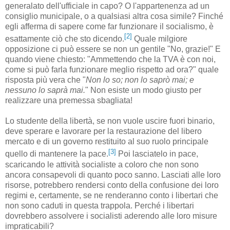
generalato dell'ufficiale in capo? O l'appartenenza ad un
consiglio municipale, o a qualsiasi altra cosa simile? Finché
egli afferma di sapere come far funzionare il socialismo, è
[2]
esattamente ciò che sto dicendo.
Quale milgiore
opposizione ci può essere se non un gentile "No, grazie!" E
quando viene chiesto: "Ammettendo che la TVA è con noi,
come si può farla funzionare meglio rispetto ad ora?" quale
risposta più vera che "
Non lo so; non lo saprò mai; e
nessuno lo saprà mai.
" Non esiste un modo giusto per
realizzare una premessa sbagliata!
Lo studente della libertà, se non vuole uscire fuori binario,
deve sperare e lavorare per la restaurazione del libero
mercato e di un governo restituito al suo ruolo principale
[3]
quello di mantenere la pace.
Poi lasciatelo in pace,
scaricando le attività socialiste a coloro che non sono
ancora consapevoli di quanto poco sanno. Lasciati alle loro
risorse, potrebbero rendersi conto della confusione dei loro
regimi e, certamente, se ne renderanno conto i libertari che
non sono caduti in questa trappola. Perché i libertari
dovrebbero assolvere i socialisti aderendo alle loro misure
impraticabili?