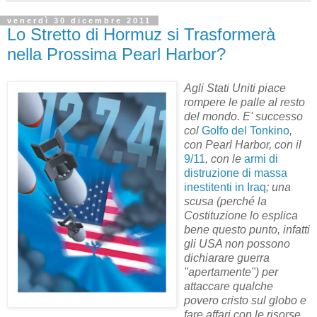
venerdì 30 dicembre 2011
Lo Stretto di Hormuz si Trasformerà
nella Prossima Pearl Harbor?
Agli Stati Uniti piace
rompere le palle al resto
del mondo. E' successo
col
Golfo del Tonkino
,
con Pearl Harbor, con il
9/11
, con le
armi di
distruzione di massa
inestitenti in Iraq
; una
scusa (perché la
Costituzione lo esplica
bene questo punto, infatti
gli USA non possono
dichiarare guerra
"apertamente") per
attaccare qualche
povero cristo sul globo e
fare affari con le risorse