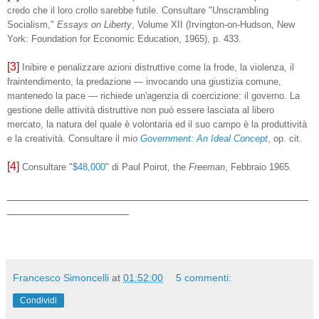
credo che il loro crollo sarebbe futile. Consultare "Unscrambling
Socialism,"
Essays on Liberty
, Volume XII (Irvington-on-Hudson, New
York: Foundation for Economic Education, 1965), p. 433.
[3]
Inibire e penalizzare azioni distruttive come la frode, la violenza, il
fraintendimento, la predazione — invocando una giustizia comune,
mantenedo la pace — richiede un'agenzia di coercizione: il governo. La
gestione delle attività distruttive non può essere lasciata al libero
mercato, la natura del quale è volontaria ed il suo campo è la produttività
e la creatività. Consultare il mio
Government: An Ideal Concept
, op. cit.
[4]
Consultare "
$48,000
" di Paul Poirot, the
Freeman
, Febbraio 1965.
_______________________________________________
___________________
Francesco Simoncelli
at
01:52:00
5 commenti:
Condividi