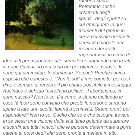
Almeno spero.
Potremmo anche
chiamarli degli
spunti...degli spunti su
cui rimuginare in quei
momenti del giorno in
cui vi eclissate nei vostri
pensieri e vagate nei
meandri dei vostri
ragionamenti in cerca di
idee utili per rispondere alle sempiterne domande che la vita
vi pone davanti. Io non sono qui per offrirvi le risposte. Io
sono qui per incitare le domande. Perché? Perché l'unica
risposta che conosco è: "Non lo so!"
Il mio compito, per così
dire, è cercare di rendere il più chiaro possibile il messaggio
Austriaco e del suo "corollario politico" il libertarismo; ci
sono riuscito? Non lo so. Da come si stanno mettendo le
cose là fuori sono convinto che presto le persone saranno
spinte a fare una scelta: libertà o schiavitù. Siamo pronti per
rispondere? Non lo so. Quello che so è che bisogna trovare
in se stessi una visione della vita tanto potente da superare
e scardinare tutti i vincoli che le persone determinate a porre
catene ai polsi degli altri sono pronte a mettere in atto.