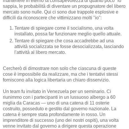
mantenere in eterno la consapevolezza di quanto poco "io"
sappia, le probabilità di diventare un propugnatore del libero
mercato sono nulle. Qui ci sono due trappole esplosive e
difficili da riconoscere che vittimizzano molti "io":
Tentare di spiegare come il socialismo, una volta
installato, possa far funzionare meglio quello attuale.
Tentare di spiegare che cosa accadrebbe ad una
attività socializzata se fosse desocializzata, lasciando
l'attività al libero mercato.
Cercherò di dimostrare non solo che ciascuna di queste
cose è impossibile da realizzare, ma che i tentativi stessi
forniscono alla logica libertaria un chiaro disservizio.
Un team fu invitato in Venezuela per un seminario. Ci
riunimmo con i partecipanti in un lussuoso albergo a 60
miglia da Caracas — uno di una catena di 11 osterie
costruito, posseduto e gestito dal governo nazionale. La
catena è sempre stata profondamente in rosso. Un
imprenditore di successo (uno dei nostri ospiti), una volta
venne invitato dal governo a dirigere questa operazione