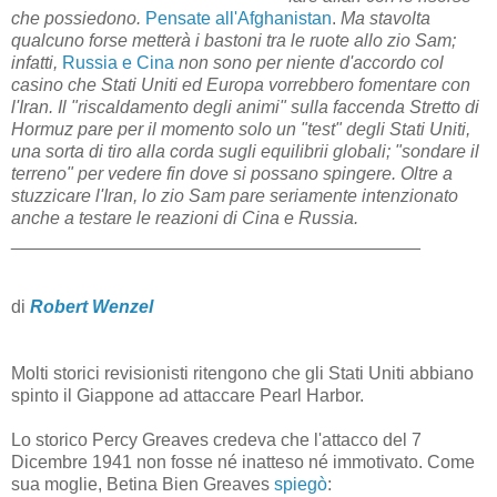
che possiedono.
Pensate all'Afghanistan
.
Ma stavolta
qualcuno forse metterà i bastoni tra le ruote allo zio Sam;
infatti,
Russia e Cina
non sono per niente d'accordo col
casino che Stati Uniti ed Europa vorrebbero fomentare con
l'Iran. Il "riscaldamento degli animi" sulla faccenda Stretto di
Hormuz pare per il momento solo un "test" degli Stati Uniti,
una sorta di tiro alla corda sugli equilibrii globali; "sondare il
terreno" per vedere fin dove si possano spingere. Oltre a
stuzzicare l'Iran, lo zio Sam pare seriamente intenzionato
anche a testare le reazioni di Cina e Russia.
_________________________________________
di
Robert Wenzel
Molti storici revisionisti ritengono che gli Stati Uniti abbiano
spinto il Giappone ad attaccare Pearl Harbor.
Lo storico Percy Greaves credeva che l'attacco del 7
Dicembre 1941 non fosse né inatteso né immotivato. Come
sua moglie, Betina Bien Greaves
spiegò
: