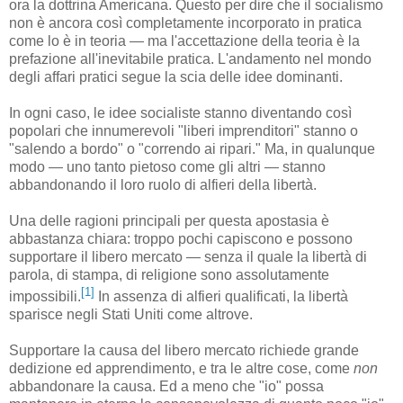
ora la dottrina Americana. Questo per dire che il socialismo
non è ancora così completamente incorporato in pratica
come lo è in teoria — ma l'accettazione della teoria è la
prefazione all'inevitabile pratica. L'andamento nel mondo
degli affari pratici segue la scia delle idee dominanti.
In ogni caso, le idee socialiste stanno diventando così
popolari che innumerevoli "liberi imprenditori" stanno o
"salendo a bordo" o "correndo ai ripari." Ma, in qualunque
modo — uno tanto pietoso come gli altri — stanno
abbandonando il loro ruolo di alfieri della libertà.
Una delle ragioni principali per questa apostasia è
abbastanza chiara: troppo pochi capiscono e possono
supportare il libero mercato — senza il quale la libertà di
parola, di stampa, di religione sono assolutamente
[1]
impossibili.
In assenza di alfieri qualificati, la libertà
sparisce negli Stati Uniti come altrove.
Supportare la causa del libero mercato richiede grande
dedizione ed apprendimento, e tra le altre cose, come
non
abbandonare la causa. Ed a meno che "io" possa