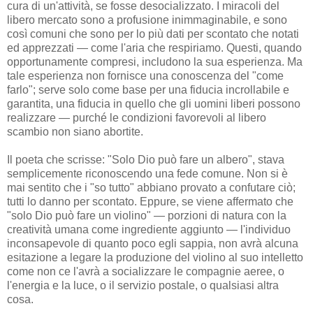
cura di un'attività, se fosse desocializzato. I miracoli del
libero mercato sono a profusione inimmaginabile, e sono
così comuni che sono per lo più dati per scontato che notati
ed apprezzati — come l'aria che respiriamo. Questi, quando
opportunamente compresi, includono la sua esperienza. Ma
tale esperienza non fornisce una conoscenza del "come
farlo"; serve solo come base per una fiducia incrollabile e
garantita, una fiducia in quello che gli uomini liberi possono
realizzare — purché le condizioni favorevoli al libero
scambio non siano abortite.
Il poeta che scrisse: "Solo Dio può fare un albero", stava
semplicemente riconoscendo una fede comune. Non si è
mai sentito che i "so tutto" abbiano provato a confutare ciò;
tutti lo danno per scontato. Eppure, se viene affermato che
"solo Dio può fare un violino" — porzioni di natura con la
creatività umana come ingrediente aggiunto — l'individuo
inconsapevole di quanto poco egli sappia, non avrà alcuna
esitazione a legare la produzione del violino al suo intelletto
come non ce l'avrà a socializzare le compagnie aeree, o
l'energia e la luce, o il servizio postale, o qualsiasi altra
cosa.