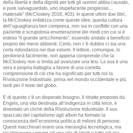
della libertà e della dignità per tutti gli uomini abbia causato,
e pure salvaguardato, uno stupefacente progresso…
materiale” (McCloskey 2016, 403). In questi ultimi due libri,
la McCloskey enfatizza come queste idee, questa cultura
dell’uguaglianza ben compresa, non sia in conflitto con una
paziente e scrupolosa enumerazione dei modi con cui si è
esteso “il grande arricchimento”, essendo andato a beneficio
proprio dei meno abbienti. Certo, non c’è dubbio ci sia una
certa ridondanza nei due volumi. Il lettore, comunque, lo
perdonerà facilmente, non appena comprende che la
McCloskey non si limita ad avanzare una tesi. La sua è una
vera e propria battaglia a favore di una corretta
comprensione di ciò che ha significato per tutti noi la
Rivoluzione Industriale, prima nel mondo occidentale e più
tardi per il resto del globo.
E di questo c’è un disperato bisogno. Il ritratto proposto da
Engels, una vita destinata all’indigenza in città lerce, è
diventato un cliché della Rivoluzione Industriale. Il suo
spaccato del capitalismo agli albori ha formato la
conoscenza dell’economia politica di milioni di persone.
Questi macchinari erano una meraviglia tecnologica, ma
incatenavano i poveri ad una vita di stenti e tutto ciò era