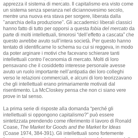
apprezza il sistema di mercato. Il capitalismo era visto come
un sistema senza speranza nel diciannovesimo secolo,
mentre una nuova era stava per sorgere, liberata dalla
"anarchia della produzione". Gli accademici liberali classici
hanno fatto di tutto per opporsi a questa
fobia del mercato
da
parte di molti intellettuali, timorosi “dell’effetto a cascata” che
questo avrebbe avuto sull’intera società. Per questo hanno
tentato di identificarne lo schema su cui si reggeva, in modo
da poter arginare i motivi che facevano schierare tanti
intellettuali contro l’economia di mercato. Molti di loro
pensavano che il cosiddetto interesse personale avesse
avuto un ruolo importante nell’antipatia dei loro colleghi
verso le relazioni commerciali, e alcuni di loro teorizzavano
che gli intellettuali erano primariamente motivati dal
risentimento. La McCloskey pensa che non ci siano vere
prove in tal senso.
La prima serie di risposte alla domanda “perché gli
intellettuali si oppongono capitalismo?” può essere
sintetizzata prendendo come riferimento il lavoro di Ronald
Coase,
The Market for Goods and the Market for Ideas
(Coase 1974, 384-391). Gli intellettuali sono fortemente