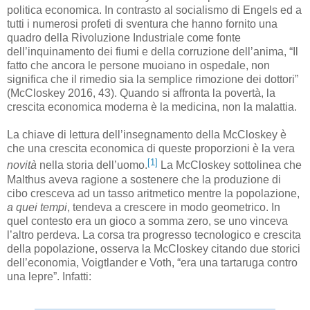
politica economica. In contrasto al socialismo di Engels ed a
tutti i numerosi profeti di sventura che hanno fornito una
quadro della Rivoluzione Industriale come fonte
dell’inquinamento dei fiumi e della corruzione dell’anima, “Il
fatto che ancora le persone muoiano in ospedale, non
significa che il rimedio sia la semplice rimozione dei dottori”
(McCloskey 2016, 43). Quando si affronta la povertà, la
crescita economica moderna è la medicina, non la malattia.
La chiave di lettura dell’insegnamento della McCloskey è
che una crescita economica di queste proporzioni è la vera
[1]
novità
nella storia dell’uomo.
La McCloskey sottolinea che
Malthus aveva ragione a sostenere che la produzione di
cibo cresceva ad un tasso aritmetico mentre la popolazione,
a quei tempi
, tendeva a crescere in modo geometrico. In
quel contesto era un gioco a somma zero, se uno vinceva
l’altro perdeva. La corsa tra progresso tecnologico e crescita
della popolazione, osserva la McCloskey citando due storici
dell’economia, Voigtlander e Voth, “era una tartaruga contro
una lepre”. Infatti: