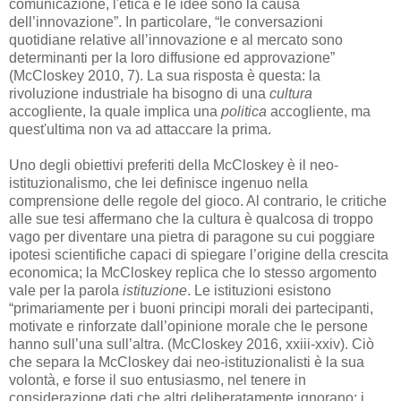
comunicazione, l'etica e le idee sono la causa
dell’innovazione”. In particolare, “le conversazioni
quotidiane relative all’innovazione e al mercato sono
determinanti per la loro diffusione ed approvazione”
(McCloskey 2010, 7). La sua risposta è questa: la
rivoluzione industriale ha bisogno di una
cultura
accogliente, la quale implica una
politica
accogliente, ma
quest'ultima non va ad attaccare la prima.
Uno degli obiettivi preferiti della McCloskey è il neo-
istituzionalismo, che lei definisce ingenuo nella
comprensione delle regole del gioco. Al contrario, le critiche
alle sue tesi affermano che la cultura è qualcosa di troppo
vago per diventare una pietra di paragone su cui poggiare
ipotesi scientifiche capaci di spiegare l’origine della crescita
economica; la McCloskey replica che lo stesso argomento
vale per la parola
istituzione
. Le istituzioni esistono
“primariamente per i buoni principi morali dei partecipanti,
motivate e rinforzate dall’opinione morale che le persone
hanno sull’una sull’altra. (McCloskey 2016, xxiii-xxiv). Ciò
che separa la McCloskey dai neo-istituzionalisti è la sua
volontà, e forse il suo entusiasmo, nel tenere in
considerazione dati che altri deliberatamente ignorano: i