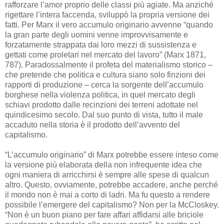
rafforzare l’amor proprio delle classi più agiate. Ma anziché
rigettare l’intera faccenda, sviluppò la propria versione dei
fatti. Per Marx il vero accumulo originario avvenne “quando
la gran parte degli uomini venne improvvisamente e
forzatamente strappata dai loro mezzi di sussistenza e
gettati come proletari nel mercato del lavoro” (Marx 1871,
787). Paradossalmente il profeta del materialismo storico –
che pretende che politica e cultura siano solo finzioni dei
rapporti di produzione – cerca la sorgente dell’accumulo
borghese nella violenza politica, in quel mercato degli
schiavi prodotto dalle recinzioni dei terreni adottate nel
quindicesimo secolo. Dal suo punto di vista, tutto il male
accaduto nella storia è il prodotto dell’avvento del
capitalismo.
“L’accumulo originario” di Marx potrebbe essere inteso come
la versione più elaborata della non infrequente idea che
ogni maniera di arricchirsi è sempre alle spese di qualcun
altro. Questo, ovviamente, potrebbe accadere, anche perché
il mondo non è mai a corto di ladri. Ma fu questo a rendere
possibile l’emergere del capitalismo? Non per la McCloskey.
“Non è un buon piano per fare affari affidarsi alle briciole