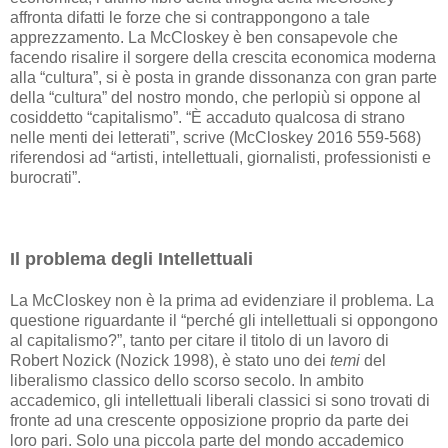
affronta difatti le forze che si contrappongono a tale
apprezzamento. La McCloskey è ben consapevole che
facendo risalire il sorgere della crescita economica moderna
alla “cultura”, si è posta in grande dissonanza con gran parte
della “cultura” del nostro mondo, che perlopiù si oppone al
cosiddetto “capitalismo”. “È accaduto qualcosa di strano
nelle menti dei letterati”, scrive (McCloskey 2016 559-568)
riferendosi ad “artisti, intellettuali, giornalisti, professionisti e
burocrati”.
Il problema degli Intellettuali
La McCloskey non è la prima ad evidenziare il problema. La
questione riguardante il “perché gli intellettuali si oppongono
al capitalismo?”, tanto per citare il titolo di un lavoro di
Robert Nozick (Nozick 1998), è stato uno dei
temi
del
liberalismo classico dello scorso secolo. In ambito
accademico, gli intellettuali liberali classici si sono trovati di
fronte ad una crescente opposizione proprio da parte dei
loro pari. Solo una piccola parte del mondo accademico