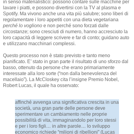
in senso materialistico: possono contare sulle macchine per
lavare i piatti, e possono divertirsi con la TV al plasma e
Spotify. Ma vivono anche una vita più salubre; sono liberi di
regolamentare i loro appetiti con una dieta vegetariana
perché lo vogliono
e non perché sono forzati dalle
circostanze; sono cresciuti di numero, hanno accresciuto la
loro capacità di leggere scrivere e far di conto; guidano auto
e utilizzano macchinari complessi.
Questo processo non è stato previsto e tanto meno
pianificato. E’ stato in gran parte il risultato di uno sforzo dal
basso, ottenuto da persone che erano primariamente
interessate alla loro sorte (“non dalla benevolenza del
macellaio”). La McCloskey cita l’insigne Premio Nobel,
Robert Lucas, il quale ha osservato:
affinché avvenga una significativa crescita in una
società, una gran parte delle persone deve
sperimentare un cambiamento nelle proprie
possibilità di vita, immaginandolo per loro stessi
e per i loro figli… in altre parole… lo sviluppo
economico richiede “milioni di ribellioni” (Lucas