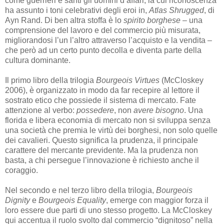
come guerrieri e santi gli uomini d’affari, la cui riconoscenza
ha assunto i toni celebrativi degli eroi in,
Atlas Shrugged
, di
Ayn Rand. Di ben altra stoffa è lo
spirito borghese
– una
comprensione del lavoro e del commercio più misurata,
migliorandosi l’un l’altro attraverso l’acquisto e la vendita –
che però ad un certo punto decolla e diventa parte della
cultura dominante.
Il primo libro della trilogia
Bourgeois Virtues
(McCloskey
2006), è organizzato in modo da far recepire al lettore il
sostrato etico che possiede il sistema di mercato. Fate
attenzione al verbo:
possedere
, non
avere bisogno
. Una
florida e libera economia di mercato non si sviluppa senza
una società che premia le virtù dei borghesi, non solo quelle
dei cavalieri. Questo significa la prudenza, il principale
carattere del mercante previdente. Ma la prudenza non
basta, a chi persegue l’innovazione è richiesto anche il
coraggio.
Nel secondo e nel terzo libro della trilogia,
Bourgeois
Dignity
e
Bourgeois Equality
, emerge con maggior forza il
loro essere due parti di uno stesso progetto. La McCloskey
qui accentua il ruolo svolto dal commercio “dignitoso” nella