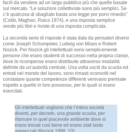
facili da vendere ad un largo pubblico più che quelle basate
sul mercato. “Le soluzioni collettiviste sono più semplici. Se
c’è qualcosa di sbagliato basta una legge per porvi rimedio”
(Cobb, Maghan, Raico 1974), e una risposta semplice
vende più libri e riviste di una risposta complicata.
La seconda serie di risposte è stata data da pensatori diversi
come Joseph Schumpeter, Ludwig von Mises e Robert
Nozick. Per Nozick gli intellettuali sono semplicemente
persone che erano studenti di successo nella propria classe,
dove le ricompense erano distribuite attraverso modalità
definite da un'autorità centrale. Una volta usciti da scuola ed
entrati nel mondo del lavoro, sono rimasti sconvolti nel
constatare quante competenze differenti venivano premiate
rispetto a quelle in loro possesso, per le quali si erano
esercitati.
Gli intellettuali vogliono che l’intera società
diventi, per decreto, una grande scuola, per
ritornare in quel piacevole ambiente dove si
erano trovati così bene ed erano stati tanto
apprezzati (Nozick 1998, 10).