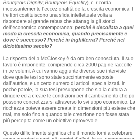
Bourgeois Dignity
;
Bourgeois Equality
), ci ricorda
incessantemente l’eccezionalità della crescita economica. I
tre libri costituiscono una sfida intellettuale volta a
rispondere al grande rebus che attanaglia gli storici
dell’economica contemporanea:
perché è decollata a quel
modo la crescita economica, quando
precisamente
e
dove è successo? Perché in Inghilterra? Perché nel
diciottesimo secolo?
La risposta della McCloskey è da ora ben conosciuta. Il suo
lavoro è imponente, comprende circa 2000 pagine raccolte
in tre volumi. A cui vanno aggiunte diverse sue interviste
dove quelle tesi sono state succintamente esposte
dall’autrice, e un certo numero di articoli specializzati. In
poche parole, la sua tesi presuppone che sia la cultura a
dirigere ed a creare le condizioni per il cambiamento che poi
possono concretizzarsi attraverso lo sviluppo economico. La
ricchezza poteva essere creata in dimensioni più estese che
mai, ma solo fino a quando tale creazione non fosse stata
più percepita come un obiettivo riprovevole.
Questo difficilmente significa che il mondo torni a celebrare