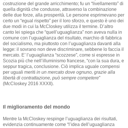
costruzione del grande arricchimento; fu un “livellamento” di
quella dignità che condusse, attraverso la combinazione
delle due forze, alla prosperità. Le persone esprimevano per
certo un “egual rispetto” per il loro sforzo, e questo è uno dei
due modi in cui la McCloskey utilizza il termine. D’altro
canto lei spiega che “quell’uguaglianza” non aveva nulla in
comune con l’uguaglianza del risultato, marchio di fabbrica
del socialismo, ma piuttosto con l’uguaglianza davanti alla
legge: il sovrano non deve discriminare, sebbene lo faccia il
mercato. E’ l’uguaglianza “scozzese”, come si espresse in
Scozia più che nell’illuminismo francese, “con la sua dura, e
seppur tragica, conclusione. Ciò implica uguale compensi
per uguali meriti
in un mercato dove ognuno, grazie alla
libertà di contrattazione, può sempre competere
”
(McCloskey 2016 XXXII).
Il miglioramento del mondo
Mentre la McCloskey respinge l’uguaglianza dei risultati,
evidenzia continuamente come “l’idea dell’uguaglianza