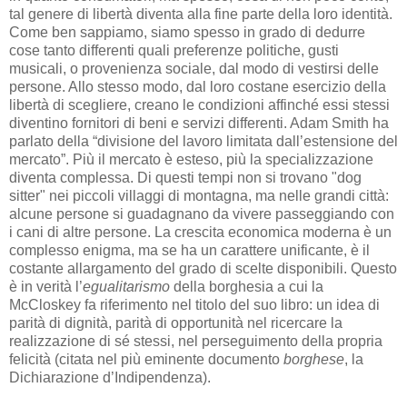
tal genere di libertà diventa alla fine parte della loro identità.
Come ben sappiamo, siamo spesso in grado di dedurre
cose tanto differenti quali preferenze politiche, gusti
musicali, o provenienza sociale, dal modo di vestirsi delle
persone. Allo stesso modo, dal loro costane esercizio della
libertà di scegliere, creano le condizioni affinché essi stessi
diventino fornitori di beni e servizi differenti. Adam Smith ha
parlato della “divisione del lavoro limitata dall’estensione del
mercato”. Più il mercato è esteso, più la specializzazione
diventa complessa. Di questi tempi non si trovano "dog
sitter" nei piccoli villaggi di montagna, ma nelle grandi città:
alcune persone si guadagnano da vivere passeggiando con
i cani di altre persone. La crescita economica moderna è un
complesso enigma, ma se ha un carattere unificante, è il
costante allargamento del grado di scelte disponibili. Questo
è in verità l’
egualitarismo
della borghesia a cui la
McCloskey fa riferimento nel titolo del suo libro: un idea di
parità di dignità, parità di opportunità nel ricercare la
realizzazione di sé stessi, nel perseguimento della propria
felicità (citata nel più eminente documento
borghese
, la
Dichiarazione d’Indipendenza).