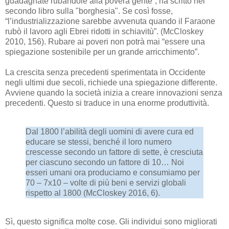
guadagnate rubandole alla povera gente”, ha scritto nel
secondo libro sulla "borghesia". Se così fosse,
“l’industrializzazione sarebbe avvenuta quando il Faraone
rubò il lavoro agli Ebrei ridotti in schiavitù”. (McCloskey
2010, 156). Rubare ai poveri non potrà mai “essere una
spiegazione sostenibile per un grande arricchimento”.
La crescita senza precedenti sperimentata in Occidente
negli ultimi due secoli, richiede una spiegazione differente.
Avviene quando la società inizia a creare innovazioni senza
precedenti. Questo si traduce in una enorme produttività.
Dal 1800 l’abilità degli uomini di avere cura ed
educare se stessi, benché il loro numero
crescesse secondo un fattore di sette, è cresciuta
per ciascuno secondo un fattore di 10… Noi
esseri umani ora produciamo e consumiamo per
70 – 7x10 – volte di più beni e servizi globali
rispetto al 1800 (McCloskey 2016, 6).
Sì, questo significa molte cose. Gli individui sono migliorati