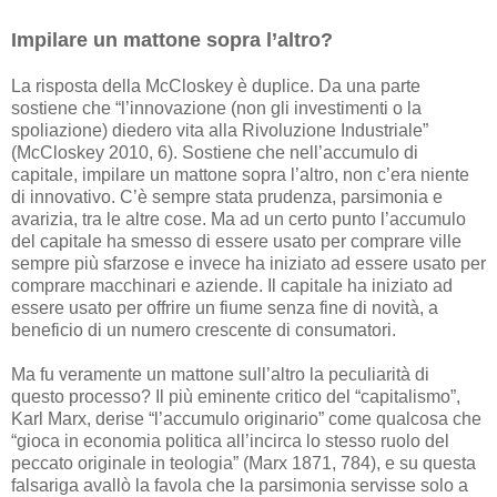
Impilare un mattone sopra l’altro?
La risposta della McCloskey è duplice. Da una parte
sostiene che “l’innovazione (non gli investimenti o la
spoliazione) diedero vita alla Rivoluzione Industriale”
(McCloskey 2010, 6). Sostiene che nell’accumulo di
capitale, impilare un mattone sopra l’altro, non c’era niente
di innovativo. C’è sempre stata prudenza, parsimonia e
avarizia, tra le altre cose. Ma ad un certo punto l’accumulo
del capitale ha smesso di essere usato per comprare ville
sempre più sfarzose e invece ha iniziato ad essere usato per
comprare macchinari e aziende. Il capitale ha iniziato ad
essere usato per offrire un fiume senza fine di novità, a
beneficio di un numero crescente di consumatori.
Ma fu veramente un mattone sull’altro la peculiarità di
questo processo? Il più eminente critico del “capitalismo”,
Karl Marx, derise “l’accumulo originario” come qualcosa che
“gioca in economia politica all’incirca lo stesso ruolo del
peccato originale in teologia” (Marx 1871, 784), e su questa
falsariga avallò la favola che la parsimonia servisse solo a