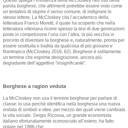
Questo spiega l’insistenza della McCloskey nell’uso della
parola
borghese
, che altrimenti potrebbe essere visto come
un tentativo di
stupire il senso comune
, di indignare lo
stesso lettore. La McCloskey cita l’accademico della
letteratura Franco Moretti, il quale ha scoperto che nella
letteratura vittoriana ricorre spesso la tesi di due generazioni
poste in competizione l’una con l’altra, la più vecchia in
procinto di diventare la borghese e, naturalmente, pronta per
essere sostituita e tradita da qualcosa di più giovane e
filantropico (McCloskey 2016, 62).
Borghese
è solitamente
un termine che esprime denigrazione, ancora più
degradante dell’aggettivo “insignificante”.
Borghese a ragion veduta
La McCloskey non usa il termine borghese per parlare di
classe: lo usa perché identifica nella borghesia una nuova
ondata di simboli e idee, per mezzo dei quali viene cambiata
la vita sociale. Sergio Ricossa, un grande economista
italiano sfortunatamente sconosciuto all’estero, ha fatto
notare nel 1986 che: