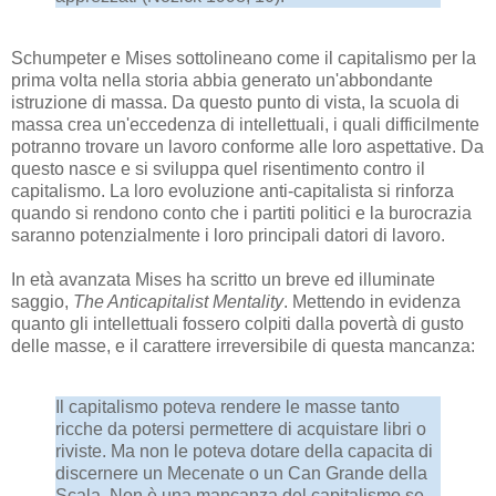
Schumpeter e Mises sottolineano come il capitalismo per la
prima volta nella storia abbia generato un'abbondante
istruzione di massa. Da questo punto di vista, la scuola di
massa crea un'eccedenza di intellettuali, i quali difficilmente
potranno trovare un lavoro conforme alle loro aspettative. Da
questo nasce e si sviluppa quel risentimento contro il
capitalismo. La loro evoluzione anti-capitalista si rinforza
quando si rendono conto che i partiti politici e la burocrazia
saranno potenzialmente i loro principali datori di lavoro.
In età avanzata Mises ha scritto un breve ed illuminate
saggio,
The Anticapitalist Mentality
. Mettendo in evidenza
quanto gli intellettuali fossero colpiti dalla povertà di gusto
delle masse, e il carattere irreversibile di questa mancanza:
Il capitalismo poteva rendere le masse tanto
ricche da potersi permettere di acquistare libri o
riviste. Ma non le poteva dotare della capacita di
discernere un Mecenate o un Can Grande della
Scala. Non è una mancanza del capitalismo se