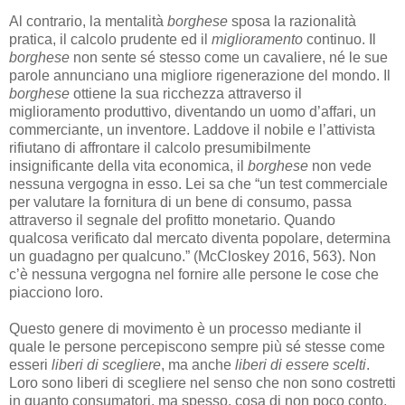
Al contrario, la mentalità
borghese
sposa la razionalità
pratica, il calcolo prudente ed il
miglioramento
continuo. Il
borghese
non sente sé stesso come un cavaliere, né le sue
parole annunciano una migliore rigenerazione del mondo. Il
borghese
ottiene la sua ricchezza attraverso il
miglioramento produttivo, diventando un uomo d’affari, un
commerciante, un inventore. Laddove il nobile e l’attivista
rifiutano di affrontare il calcolo presumibilmente
insignificante della vita economica, il
borghese
non vede
nessuna vergogna in esso. Lei sa che “un test commerciale
per valutare la fornitura di un bene di consumo, passa
attraverso il segnale del profitto monetario. Quando
qualcosa verificato dal mercato diventa popolare, determina
un guadagno per qualcuno.” (McCloskey 2016, 563). Non
c’è nessuna vergogna nel fornire alle persone le cose che
piacciono loro.
Questo genere di movimento è un processo mediante il
quale le persone percepiscono sempre più sé stesse come
esseri
liberi di scegliere
, ma anche
liberi di essere scelti
.
Loro sono liberi di scegliere nel senso che non sono costretti
in quanto consumatori, ma spesso, cosa di non poco conto,