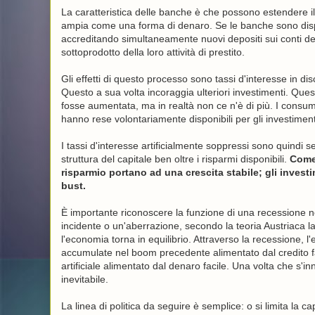
La caratteristica delle banche è che possono estendere il 
ampia come una forma di denaro. Se le banche sono disposte
accreditando simultaneamente nuovi depositi sui conti 
sottoprodotto della loro attività di prestito.
Gli effetti di questo processo sono tassi d'interesse in dis
Questo a sua volta incoraggia ulteriori investimenti. Questi 
fosse aumentata, ma in realtà non ce n'è di più. I consu
hanno rese volontariamente disponibili per gli investiment
I tassi d'interesse artificialmente soppressi sono quindi s
struttura del capitale ben oltre i risparmi disponibili.
Come 
risparmio portano ad una crescita stabile; gli investi
bust.
È importante riconoscere la funzione di una recessione n
incidente o un'aberrazione, secondo la teoria Austriaca 
l'economia torna in equilibrio. Attraverso la recessione, l'
accumulate nel boom precedente alimentato dal credito fa
artificiale alimentato dal denaro facile. Una volta che s'in
inevitabile.
La linea di politica da seguire è semplice: o si limita la c