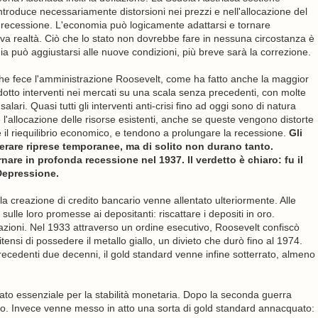
ntroduce necessariamente distorsioni nei prezzi e nell'allocazione del
la recessione. L'economia può logicamente adattarsi e tornare
nuova realtà. Ciò che lo stato non dovrebbe fare in nessuna circostanza è
a può aggiustarsi alle nuove condizioni, più breve sarà la correzione.
che fece l'amministrazione Roosevelt, come ha fatto anche la maggior
rodotto interventi nei mercati su una scala senza precedenti, con molte
alari. Quasi tutti gli interventi anti-crisi fino ad oggi sono di natura
 l'allocazione delle risorse esistenti, anche se queste vengono distorte
 il riequilibrio economico, e tendono a prolungare la recessione.
Gli
erare riprese temporanee, ma di solito non durano tanto.
are in profonda recessione nel 1937. Il verdetto è chiaro: fu il
Depressione.
 la creazione di credito bancario venne allentato ulteriormente. Alle
ulle loro promesse ai depositanti: riscattare i depositi in oro.
ioni. Nel 1933 attraverso un ordine esecutivo, Roosevelt confiscò
tunitensi di possedere il metallo giallo, un divieto che durò fino al 1974.
precedenti due decenni, il gold standard venne infine sotterrato, almeno
erato essenziale per la stabilità monetaria. Dopo la seconda guerra
ico. Invece venne messo in atto una sorta di gold standard annacquato: