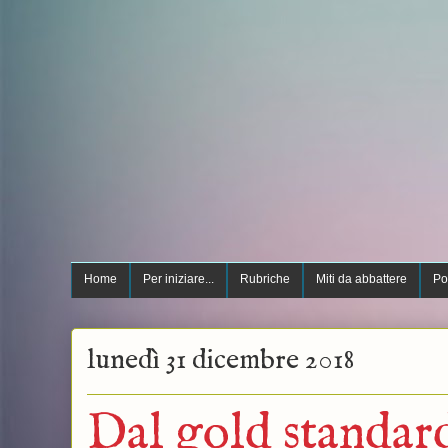
Home
Per iniziare...
Rubriche
Miti da abbattere
Po
lunedì 31 dicembre 2018
Dal gold standard