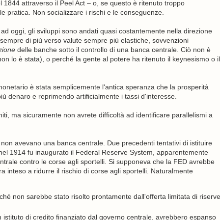
l 1844 attraverso il Peel Act – o, se questo è ritenuto troppo
 pratica. Non socializzare i rischi e le conseguenze.
 ad oggi, gli sviluppi sono andati quasi costantemente nella direzione
a sempre di più verso valute sempre più elastiche, sovvenzioni
azione
delle banche sotto il controllo di una banca centrale. Ciò non è
n lo è stata), o perché la gente al potere ha ritenuto il keynesismo o il
 monetario è stata semplicemente l'antica speranza che la prosperità
denaro e reprimendo artificialmente i tassi d'interesse.
iti, ma sicuramente non avrete difficoltà ad identificare parallelismi a
 non avevano una banca centrale. Due precedenti tentativi di istituire
a nel 1914 fu inaugurato il Federal Reserve System, apparentemente
trale contro le corse agli sportelli. Si supponeva che la FED avrebbe
 inteso a ridurre il rischio di corse agli sportelli. Naturalmente
hé non sarebbe stato risolto prontamente dall'offerta limitata di riserv
istituto di credito finanziato dal governo centrale, avrebbero espanso