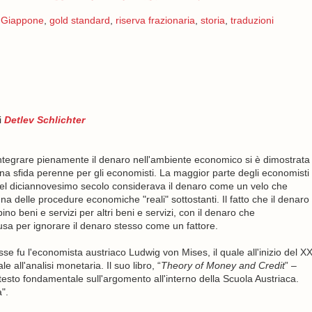
,
Giappone
,
gold standard
,
riserva frazionaria
,
storia
,
traduzioni
i
Detlev Schlichter
ntegrare pienamente il denaro nell'ambiente economico si è dimostrata
na sfida perenne per gli economisti. La maggior parte degli economisti
el diciannovesimo secolo considerava il denaro come un velo che
a delle procedure economiche "reali" sottostanti. Il fatto che il denaro
o beni e servizi per altri beni e servizi, con il denaro che
sa per ignorare il denaro stesso come un fattore.
e fu l'economista austriaco Ludwig von Mises, il quale all'inizio del X
e all'analisi monetaria. Il suo libro, “
Theory of Money and Credit
” –
esto fondamentale sull'argomento all'interno della Scuola Austriaca.
".