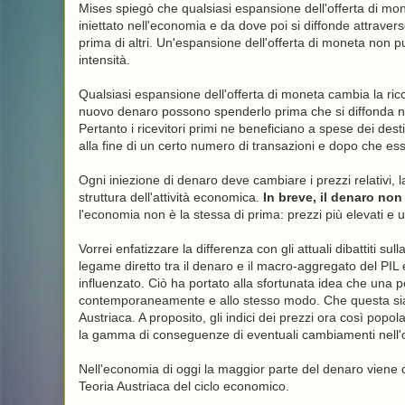
Mises spiegò che qualsiasi espansione dell'offerta di m
iniettato nell'economia e da dove poi si diffonde attraver
prima di altri. Un'espansione dell'offerta di moneta non p
intensità.
Qualsiasi espansione dell'offerta di moneta cambia la ricche
nuovo denaro possono spenderlo prima che si diffonda ne
Pertanto i ricevitori primi ne beneficiano a spese dei des
alla fine di un certo numero di transazioni e dopo che ess
Ogni iniezione di denaro deve cambiare i prezzi relativi, l
struttura dell'attività economica.
In breve, il denaro non
l'economia non è la stessa di prima: prezzi più elevati e
Vorrei enfatizzare la differenza con gli attuali dibattiti s
legame diretto tra il denaro e il macro-aggregato del PIL e 
influenzato. Ciò ha portato alla sfortunata idea che una pol
contemporaneamente e allo stesso modo. Che questa sia u
Austriaca. A proposito, gli indici dei prezzi ora così pop
la gamma di conseguenze di eventuali cambiamenti nell'o
Nell'economia di oggi la maggior parte del denaro viene 
Teoria Austriaca del ciclo economico.