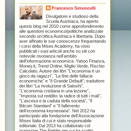
Francesco Simoncelli
Divulgatore e studioso della
Scuola Austriaca, ha aperto
questo blog nel 2010 come approfondimento
alle questioni economico/politiche analizzate
secondo un'ottica Austriaca e libertaria. Dopo
aver affinato le sue conoscenze frequentando
i corsi della Mises Academy, ha visto
pubblicati i suoi articoli anche su siti con
notevole risonanza nell'ambito
dell'informazione economica: Yahoo Finanza,
Money.it, Trend Online, Miglio Verde, Rischio
Calcolato. Autore dei libri "L'economia è un
gioco da ragazzi", "La fine delle fallacie
economiche" e "Il Grande Default"; traduttore
dei libri "La rivoluzione di Satoshi",
"L'economia cristiana in una lezione",
"Imposta sul reddito: la radice di tutti i mali",
"L'ascesa e la caduta della società", "Il
Bitcoin Standard" e "Il fallimento
dell'economia keynesiana". Nel 2012 ha
partecipato alla fondazione dell'Associazione
Mises Italia di cui è stato responsabile
editoriale. Dal 2013 ha collaborato col
magazine The Fielder per cui ha scritto