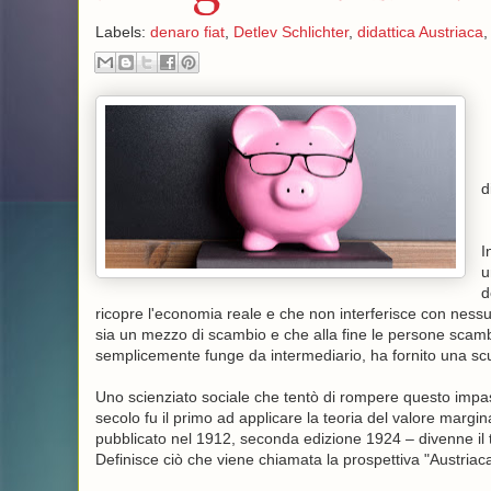
Labels:
denaro fiat
,
Detlev Schlichter
,
didattica Austriaca
d
I
u
d
ricopre l'economia reale e che non interferisce con nessun
sia un mezzo di scambio e che alla fine le persone scambin
semplicemente funge da intermediario, ha fornito una scu
Uno scienziato sociale che tentò di rompere questo impass
secolo fu il primo ad applicare la teoria del valore marginal
pubblicato nel 1912, seconda edizione 1924 – divenne il t
Definisce ciò che viene chiamata la prospettiva "Austriaca