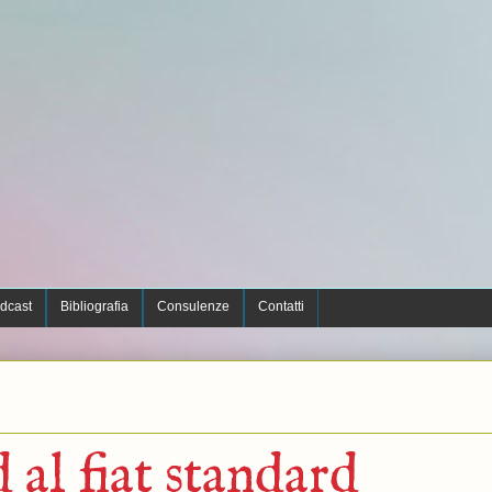
dcast
Bibliografia
Consulenze
Contatti
 al fiat standard