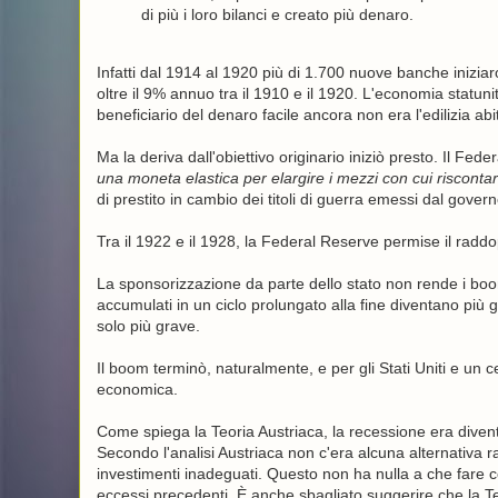
di più i loro bilanci e creato più denaro.
Infatti dal 1914 al 1920 più di 1.700 nuove banche iniziaron
oltre il 9% annuo tra il 1910 e il 1920. L'economia statuni
beneficiario del denaro facile ancora non era l'edilizia abit
Ma la deriva dall'obiettivo originario iniziò presto. Il 
una moneta elastica per elargire i mezzi con cui riscontare
di prestito in cambio dei titoli di guerra emessi dal govern
Tra il 1922 e il 1928, la Federal Reserve permise il raddo
La sponsorizzazione da parte dello stato non rende i boom 
accumulati in un ciclo prolungato alla fine diventano più 
solo più grave.
Il boom terminò, naturalmente, e per gli Stati Uniti e un
economica.
Come spiega la Teoria Austriaca, la recessione era divent
Secondo l'analisi Austriaca non c'era alcuna alternativa ra
investimenti inadeguati. Questo non ha nulla a che fare c
eccessi precedenti. È anche sbagliato suggerire che la Teo