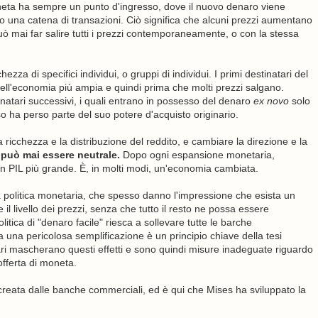
oneta ha sempre un punto d'ingresso, dove il nuovo denaro viene
so una catena di transazioni. Ciò significa che alcuni prezzi aumentano
uò mai far salire tutti i prezzi contemporaneamente, o con la stessa
zza di specifici individui, o gruppi di individui. I primi destinatari del
ll'economia più ampia e quindi prima che molti prezzi salgano.
tinatari successivi, i quali entrano in possesso del denaro
ex novo
solo
o ha perso parte del suo potere d'acquisto originario.
a ricchezza e la distribuzione del reddito, e cambiare la direzione e la
 può mai essere neutrale.
Dopo ogni espansione monetaria,
 un PIL più grande. È, in molti modi, un'economia cambiata.
ulla politica monetaria, che spesso danno l'impressione che esista un
il livello dei prezzi, senza che tutto il resto ne possa essere
itica di "denaro facile" riesca a sollevare tutte le barche
na pericolosa semplificazione è un principio chiave della tesi
olari mascherano questi effetti e sono quindi misure inadeguate riguardo
fferta di moneta.
creata dalle banche commerciali, ed è qui che Mises ha sviluppato la