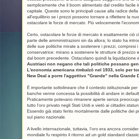
semplicemente che il boom alimentato dal credito facile i
capitale. Queste sono le principali cause alla radice del
all'equilibrio se i prezzi possono tornare a riflettere la 
ostacolare le forze di mercato. Più velocemente l'economi
Certo, ostacolare le forze di mercato è esattamente ciò 
parte delle amministrazioni sin da allora; lo stato ha int
delle sue politiche mirate a sostenere i prezzi, compresi i s
conservatrice: mirano a sostenere le strutture di prezzo e
dal boom precedente. Ostacolano quindi la liquidazione e
Austriaci non negano che tali politiche possano gen
L'economia americana rimbalzò nel 1933, solo per torn
New Deal a porre l'aggettivo "Grande" nella Grande 
È importante sottolineare che il contesto istituzionale per
banche venne concessa la possibilità di andare in default s
Praticamente potevano rimanere aperte senza preoccupaz
tutto l'oro privato negli Stati Uniti e vietò ai cittadini sta
Essendo già stato ferito mortalmente dalle politiche dei 
sul piano nazionale.
A livello internazionale, tuttavia, l'oro era ancora consid
mondiale fu respinto il ritorno ad un gold standard class