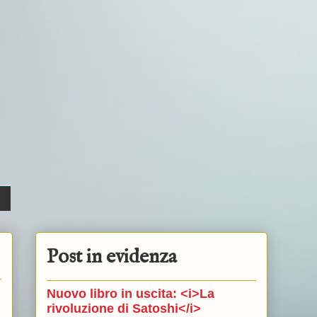
Post in evidenza
Nuovo libro in uscita: <i>La
rivoluzione di Satoshi</i>