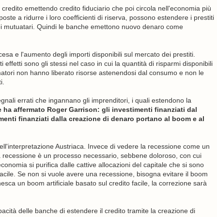
credito emettendo credito fiduciario che poi circola nell'economia più
 a ridurre i loro coefficienti di riserva, possono estendere i prestiti
dei mutuatari. Quindi le banche emettono nuovo denaro come
cesa e l'aumento degli importi disponibili sul mercato dei prestiti.
effetti sono gli stessi nel caso in cui la quantità di risparmi disponibili
matori non hanno liberato risorse astenendosi dal consumo e non le
i.
egnali errati che ingannano gli imprenditori, i quali estendono la
ha affermato Roger Garrison: gli investimenti finanziati dal
menti finanziati dalla creazione di denaro portano al boom e al
ell'interpretazione Austriaca. Invece di vedere la recessione come un
la recessione è un processo necessario, sebbene doloroso, con cui
economia si purifica dalle cattive allocazioni del capitale che si sono
cile. Se non si vuole avere una recessione, bisogna evitare il boom
nesca un boom artificiale basato sul credito facile, la correzione sarà
apacità delle banche di estendere il credito tramite la creazione di