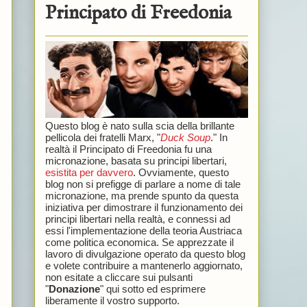
Principato di Freedonia
Questo blog è nato sulla scia della brillante
pellicola dei fratelli Marx, "
Duck Soup
." In
realtà il Principato di Freedonia fu una
micronazione, basata su principi libertari,
esistita per davvero
. Ovviamente, questo
blog non si prefigge di parlare a nome di tale
micronazione, ma prende spunto da questa
iniziativa per dimostrare il funzionamento dei
principi libertari nella realtà, e connessi ad
essi l'implementazione della teoria Austriaca
come politica economica. Se apprezzate il
lavoro di divulgazione operato da questo blog
e volete contribuire a mantenerlo aggiornato,
non esitate a cliccare sui pulsanti
"
Donazione
" qui sotto ed esprimere
liberamente il vostro supporto.