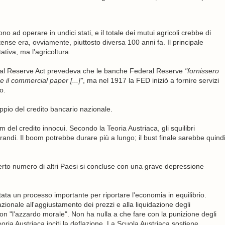
o ad operare in undici stati, e il totale dei mutui agricoli crebbe di
tense era, ovviamente, piuttosto diversa 100 anni fa. Il principale
ativa, ma l'agricoltura.
Federal Reserve Act prevedeva che le banche Federal Reserve
"fornissero
 il commercial paper [...]"
, ma nel 1917 la FED iniziò a fornire servizi
o.
ppio del credito bancario nazionale.
del credito innocui. Secondo la Teoria Austriaca, gli squilibri
grandi. Il boom potrebbe durare più a lungo; il bust finale sarebbe quind
 certo numero di altri Paesi si concluse con una grave depressione
ata un processo importante per riportare l'economia in equilibrio.
zionale all'aggiustamento dei prezzi e alla liquidazione degli
on "l'azzardo morale". Non ha nulla a che fare con la punizione degli
ria Austriaca inciti la deflazione. La Scuola Austriaca sostiene