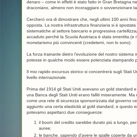
denaro – come in effetti è stato fatto in Gran Bretagna ne
draconiano, almeno non incoraggiare o sovvenzionare tale
Cercherò ora di dimostrare che, negli ultimi 100 anni fino
opposta. La nostra infrastruttura finanziaria si è spostat
sistematiche al settore bancario e progressiva
cartellizz
accaduto perché la Scuola Austriaca è stata smentita (e no
monetarismo più convincenti (credetemi, non lo sono).
La forza trainante dietro l'evoluzione del nostro sistema
potesse in qualche modo essere potenziata stampando più 
Il mio rapido excursus storico si concentrerà sugli Stati Un
livello internazionale.
Prima del 1914 gli Stati Uniti avevano un gold standard e
una Banca degli Stati Uniti erano falliti miseramente. M
come una rete di sicurezza sponsorizzata dal governo cen
aggiunto una certa elasticità al gold standard, e questo era
potevamo aspettarci due conseguenze:
il boom del credito sarebbe durato più a lungo, perc
auree;
le banche, sapendo d'avere le spalle coperte da un 