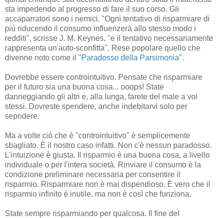
sta impedendo al progresso di fare il suo corso. Gli
accaparratori sono i nemici. "Ogni tentativo di risparmiare di
più riducendo il consumo influenzerà allo stesso modo i
redditi", scrisse J. M. Keynes, "e il tentativo necessariamente
rappresenta un'auto-sconfitta". Rese popolare quello che
divenne noto come il "
Paradosso della Parsimonia
".
Dovrebbe essere controintuitivo. Pensate che risparmiare
per il futuro sia una buona cosa... ooops! State
danneggiando gli altri e, alla lunga, farete del male a voi
stessi. Dovreste spendere, anche indebitarvi solo per
sepndere.
Ma a volte ciò che è "controintuitivo" è semplicemente
sbagliato. È il nostro caso infatti. Non c'è nessun paradosso.
L'intuizione è giusta. Il risparmio è una buona cosa, a livello
individuale o per l'intera società. Rinviare il consumo è la
condizione preliminare necessaria per consentire il
risparmio. Risparmiare non è mai dispendioso. È vero che il
risparmio infinito è inutile, ma non è così che funziona.
State sempre risparmiando per qualcosa. Il fine del