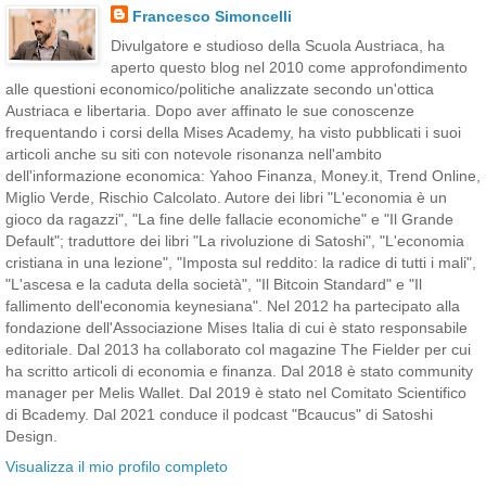
Francesco Simoncelli
Divulgatore e studioso della Scuola Austriaca, ha
aperto questo blog nel 2010 come approfondimento
alle questioni economico/politiche analizzate secondo un'ottica
Austriaca e libertaria. Dopo aver affinato le sue conoscenze
frequentando i corsi della Mises Academy, ha visto pubblicati i suoi
articoli anche su siti con notevole risonanza nell'ambito
dell'informazione economica: Yahoo Finanza, Money.it, Trend Online,
Miglio Verde, Rischio Calcolato. Autore dei libri "L'economia è un
gioco da ragazzi", "La fine delle fallacie economiche" e "Il Grande
Default"; traduttore dei libri "La rivoluzione di Satoshi", "L'economia
cristiana in una lezione", "Imposta sul reddito: la radice di tutti i mali",
"L'ascesa e la caduta della società", "Il Bitcoin Standard" e "Il
fallimento dell'economia keynesiana". Nel 2012 ha partecipato alla
fondazione dell'Associazione Mises Italia di cui è stato responsabile
editoriale. Dal 2013 ha collaborato col magazine The Fielder per cui
ha scritto articoli di economia e finanza. Dal 2018 è stato community
manager per Melis Wallet. Dal 2019 è stato nel Comitato Scientifico
di Bcademy. Dal 2021 conduce il podcast "Bcaucus" di Satoshi
Design.
Visualizza il mio profilo completo