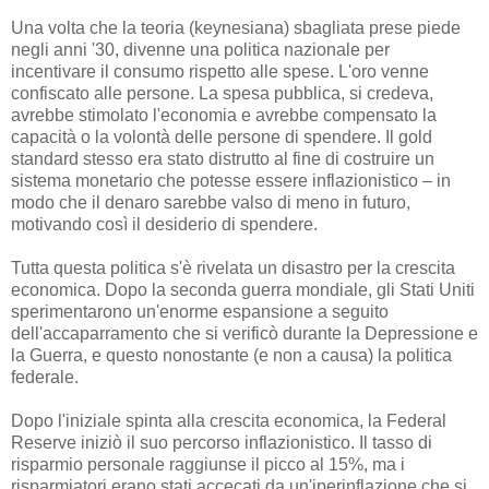
Una volta che la teoria (keynesiana) sbagliata prese piede
negli anni '30, divenne una politica nazionale per
incentivare il consumo rispetto alle spese. L'oro venne
confiscato alle persone. La spesa pubblica, si credeva,
avrebbe stimolato l'economia e avrebbe compensato la
capacità o la volontà delle persone di spendere. Il gold
standard stesso era stato distrutto al fine di costruire un
sistema monetario che potesse essere inflazionistico – in
modo che il denaro sarebbe valso di meno in futuro,
motivando così il desiderio di spendere.
Tutta questa politica s'è rivelata un disastro per la crescita
economica. Dopo la seconda guerra mondiale, gli Stati Uniti
sperimentarono un'enorme espansione a seguito
dell'accaparramento che si verificò durante la Depressione e
la Guerra, e questo nonostante (e non a causa) la politica
federale.
Dopo l'iniziale spinta alla crescita economica, la Federal
Reserve iniziò il suo percorso inflazionistico. Il tasso di
risparmio personale raggiunse il picco al 15%, ma i
risparmiatori erano stati accecati da un'iperinflazione che si