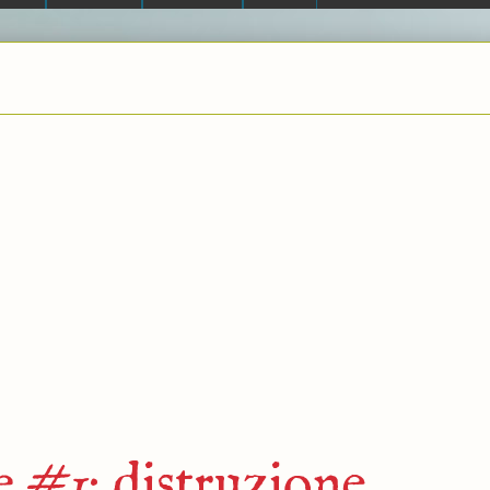
e #1
: distruzione