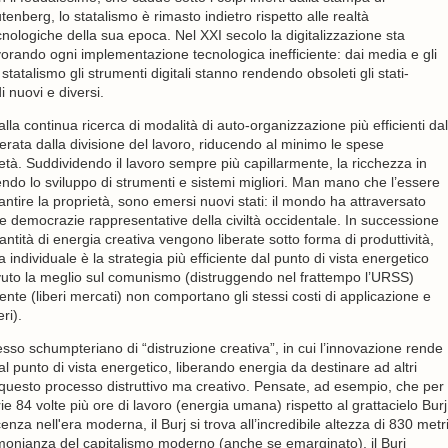
tenberg, lo statalismo è rimasto indietro rispetto alle realtà
cnologiche della sua epoca. Nel XXI secolo la digitalizzazione sta
vorando ogni implementazione tecnologica inefficiente: dai media e gli
statalismo gli strumenti digitali stanno rendendo obsoleti gli stati-
 nuovi e diversi.
 alla continua ricerca di modalità di auto-organizzazione più efficienti dal
berata dalla divisione del lavoro, riducendo al minimo le spese
età. Suddividendo il lavoro sempre più capillarmente, la ricchezza in
ndo lo sviluppo di strumenti e sistemi migliori. Man mano che l’essere
tire la proprietà, sono emersi nuovi stati: il mondo ha attraversato
lle democrazie rappresentative della civiltà occidentale. In successione
tità di energia creativa vengono liberate sotto forma di produttività,
a individuale è la strategia più efficiente dal punto di vista energetico
avuto la meglio sul comunismo (distruggendo nel frattempo l’URSS)
nte (liberi mercati) non comportano gli stessi costi di applicazione e
ri).
cesso schumpteriano di “distruzione creativa”, in cui l’innovazione rende
al punto di vista energetico, liberando energia da destinare ad altri
i questo processo distruttivo ma creativo. Pensate, ad esempio, che per
 84 volte più ore di lavoro (energia umana) rispetto al grattacielo Burj
nza nell'era moderna, il Burj si trova all’incredibile altezza di 830 metr
timonianza del capitalismo moderno (anche se emarginato), il Burj