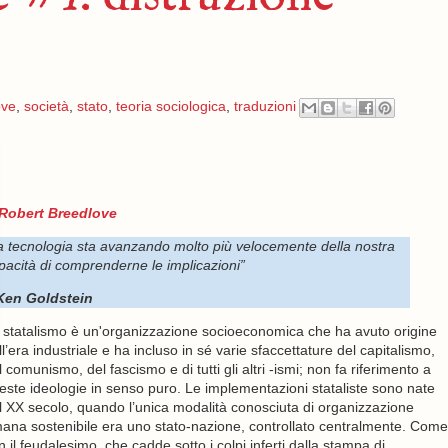
ove
,
società
,
stato
,
teoria sociologica
,
traduzioni
Robert Breedlove
a tecnologia sta avanzando molto più velocemente della nostra
pacità di comprenderne le implicazioni”
Ken Goldstein
 statalismo è un'organizzazione socioeconomica che ha avuto origine
ll’era industriale e ha incluso in sé varie sfaccettature del capitalismo,
l comunismo, del fascismo e di tutti gli altri -ismi; non fa riferimento a
este ideologie in senso puro. Le implementazioni stataliste sono nate
l XX secolo, quando l’unica modalità conosciuta di organizzazione
ana sostenibile era uno stato-nazione, controllato centralmente. Come
n il feudalesimo, che cadde sotto i colpi inferti dalla stampa di