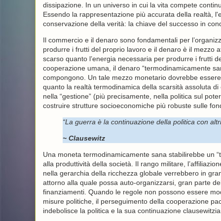
dissipazione. In un universo in cui la vita compete contin
Essendo la rappresentazione più accurata della realtà, l'e
conservazione della verità: la chiave del successo in cond
Il commercio e il denaro sono fondamentali per l’organi
produrre i frutti del proprio lavoro e il denaro è il mezz
scarso quanto l’energia necessaria per produrre i frutti d
cooperazione umana, il denaro “termodinamicamente sano
compongono. Un tale mezzo monetario dovrebbe essere tan
quanto la realtà termodinamica della scarsità assoluta d
nella “gestione” (più precisamente, nella politica sul poter
costruire strutture socioeconomiche più robuste sulle fon
“La guerra è la continuazione della politica con altr
~ Clausewitz
Una moneta termodinamicamente sana stabilirebbe un “terri
alla produttività della società. Il rango militare, l’affilia
nella gerarchia della ricchezza globale verrebbero in gran 
attorno alla quale possa auto-organizzarsi, gran parte de
finanziamenti. Quando le regole non possono essere modi
misure politiche, il perseguimento della cooperazione paci
indebolisce la politica e la sua continuazione clausewitzia