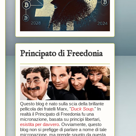
Principato di Freedonia
Questo blog è nato sulla scia della brillante
pellicola dei fratelli Marx, "
Duck Soup
." In
realtà il Principato di Freedonia fu una
micronazione, basata su principi libertari,
esistita per davvero
. Ovviamente, questo
blog non si prefigge di parlare a nome di tale
micronazione, ma prende spunto da questa