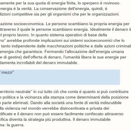
uamente per la sua quota di energia finita, lo sperpero è rovinoso.
nergia è la verità. La conservazione dell’energia, quindi, è
izioni competitive sia per gli organismi che per le organizzazioni.
zzazione socioeconomica. Le persone scambiano la propria energia per
o attraverso il quale le persone scambiano energia. Idealmente il denaro 
el proprio lavoro. In quanto sistema operativo di base della
” avrebbe profonde implicazioni sui sistemi socioeconomici che lo
to indipendente dalle macchinazioni politiche e dalle azioni criminal
i energia che garantisce. Fermando l’allocazione dell’energia umana
e di gestire) dell’offerta di denaro, l’umanità libera le sue energie per
damenta incrollabili del denaro immutabile.
i mezzi”
torio neutrale” in cui tutto ciò che conta è quanto si può contribuire
zione politica e la vicinanza alla stampa come determinanti della posizione
parte eliminati. Dando alla società una fonte di verità indiscutibile
lla violenza nel mondo verrebbe disincentivata e privata dei
ficate e il denaro non può essere facilmente confiscato attraverso
fica diventa la strategia più produttiva. Il denaro immutabile
na: la guerra.