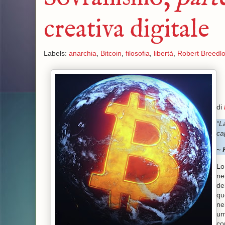
creativa digitale
Labels:
anarchia
,
Bitcoin
,
filosofia
,
libertà
,
Robert Breedl
di
“L
ca
~
Lo
ne
de
qu
ne
um
co