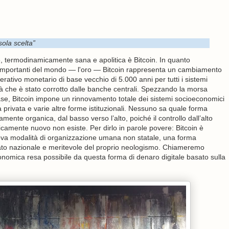
sola scelta”
, termodinamicamente sana e apolitica è Bitcoin. In quanto
 e importanti del mondo — l'oro — Bitcoin rappresenta un cambiamento
erativo monetario di base vecchio di 5.000 anni per tutti i sistemi
 che è stato corrotto dalle banche centrali. Spezzando la morsa
base, Bitcoin impone un rinnovamento totale dei sistemi socioeconomici
età privata e varie altre forme istituzionali. Nessuno sa quale forma
nte organica, dal basso verso l’alto, poiché il controllo dall’alto
camente nuovo non esiste. Per dirlo in parole povere: Bitcoin è
va modalità di organizzazione umana non statale, una forma
o stato nazionale e meritevole del proprio neologismo. Chiameremo
nomica resa possibile da questa forma di denaro digitale basato sulla