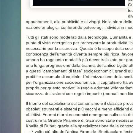
Gu
te
di
appuntamenti, alla pubblicità e ai viaggi. Nella sfera dello 
nazione analogici, conferendo potere agli individui in modi
Tutti gli stati sono modellati dalla tecnologia. L’umanità è
punto di vista energetico per preservare la produttività li
necessarie per la sicurezza. Questo è lo scopo della soci
conoscenza dell’umanità diventa sempre più ricca, favore
umano ha raggiunto modalità più decentralizzate per garan
una lunga progressione dalla tirannia dell’antico Egitto a
a questi “cambiamenti di fase” socioeconomici, grandi quan
profitti e accumulo di capitale. L’ottimizzazione della scelt
per l’organizzazione socioeconomica. Il capitalismo ha 
proprio per questo motivo: le regole adottate volontariame
sicurezza dei sistemi con regole imposte (mercati non libe
Il trionfo del capitalismo sul comunismo è il classico pro
obsoleti strumenti e sistemi più vecchi e meno efficienti d
obiettivi. Enormi ritorni economici emergono sulla scia d
costruire la Grande Piramide di Giza sono state necessarie
Khalifa di Dubai; grazie alla specializzazione della conosce
— 7 volte più alto dell'antica Piramide. Spettacolare tes