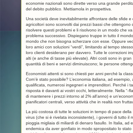
economie nazionali sono dirette verso una grande perdita.
del debito pubblico. Mettiamola in prospettiva.
Una società deve inevitabilmente affrontare delle sfide e 
agricoltori sono sconvolti dai prezzi bassi che ottengono 
risolvere questi problemi e li risolvono in un modo che va
problema successivo. Dispiegano truppe in tutto il mondo
mondo che non bisogna scherzare con esse. Oppure veden
loro amici con soluzioni “verdi”, limitando al tempo stesso 
loro clienti desiderano per davvero. Tutte le correzioni i
alti (e anche di tasse più elevate). Altri costi sono in gran 
quantità di beni e servizi diminuiscono; le persone otteng
Economisti attenti si sono chiesti per anni perché la cla
Com'è stato possibile? L’economia italiana, ad esempio, 
qualificata, numerosi ingegneri e imprenditori. Perché i 
risposta è davanti ai vostri occhi, letteralmente. Nella “-fl
di mantenere i prezzi intorno al 2% all’anno) e un’economi
pianificatori centrali, verso attività che in realtà non frutt
La più costosa di tutte le soluzioni in tempo di pace della
virus (che si è rivelata inconsistente), i governi di tutto
pioggia migliaia di miliardi di denaro fasullo. In Italia, 
endemica da aver gonfiato in modo spropositato lo stato 