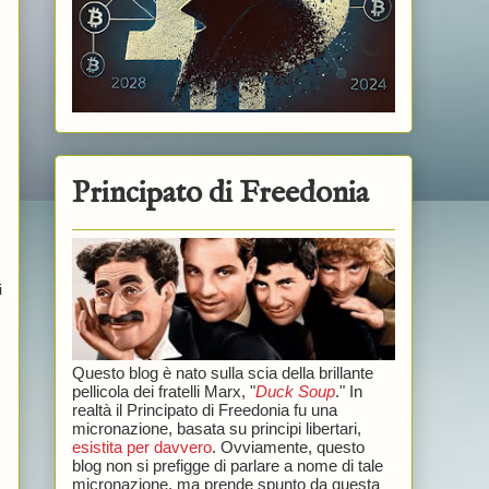
Principato di Freedonia
i
Questo blog è nato sulla scia della brillante
pellicola dei fratelli Marx, "
Duck Soup
." In
realtà il Principato di Freedonia fu una
micronazione, basata su principi libertari,
esistita per davvero
. Ovviamente, questo
blog non si prefigge di parlare a nome di tale
micronazione, ma prende spunto da questa