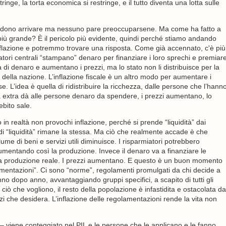
inge, la torta economica si restringe, e il tutto diventa una lotta sulle
 la vedono arrivare ma nessuno pare preoccuparsene. Ma come ha fatto a
iù grande? È il pericolo più evidente, quindi perché stiamo andando
’inflazione e potremmo trovare una risposta. Come già accennato, c'è più
catori centrali “stampano” denaro per finanziare i loro sprechi e premiar
ta di denaro e aumentano i prezzi, ma lo stato non li distribuisce per la
 della nazione. L’inflazione fiscale è un altro modo per aumentare i
e. L’idea è quella di ridistribuire la ricchezza, dalle persone che l’hann
esa extra dà alle persone denaro da spendere, i prezzi aumentano, lo
ebito sale.
n realtà non provochi inflazione, perché si prende “liquidità” dai
à di “liquidità” rimane la stessa. Ma ciò che realmente accade è che
me di beni e servizi utili diminuisce. I risparmiatori potrebbero
mentando così la produzione. Invece il denaro va a finanziare le
ndo la produzione reale. I prezzi aumentano. E questo è un buon momento
amentazioni”. Ci sono “norme”, regolamenti promulgati da chi decide a
o dopo anno, avvantaggiando gruppi specifici, a scapito di tutti gli
di ciò che vogliono, il resto della popolazione è infastidita e ostacolata da
izi che desidera. L’inflazione delle regolamentazioni rende la vita non
 – viene conteggiato nel PIL e le persone che le applicano e le fanno