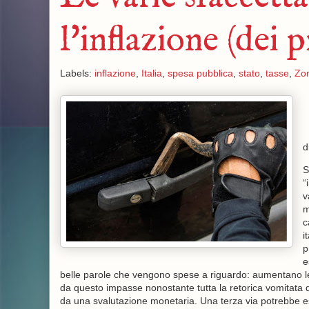
l'inflazione (dei p
Labels:
inflazione
,
Italia
,
spesa pubblica
,
stato
,
tasse
,
Zo
d
S
“
v
m
c
i
p
e
belle parole che vengono spese a riguardo: aumentano 
da questo impasse nonostante tutta la retorica vomitata 
da una svalutazione monetaria. Una terza via potrebbe esse