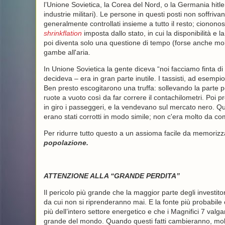
l’Unione Sovietica, la Corea del Nord, o la Germania hitle
industrie militari). Le persone in questi posti non soffri
generalmente controllati insieme a tutto il resto; ciononos
shrinkflation
imposta dallo stato, in cui la disponibilità e 
poi diventa solo una questione di tempo (forse anche mol
gambe all'aria.
In Unione Sovietica la gente diceva “noi facciamo finta di 
decideva – era in gran parte inutile. I tassisti, ad esempi
Ben presto escogitarono una truffa: sollevando la parte po
ruote a vuoto così da far correre il contachilometri. Poi
in giro i passeggeri, e la vendevano sul mercato nero. Qu
erano stati corrotti in modo simile; non c'era molto da co
Per ridurre tutto questo a un assioma facile da memoriz
popolazione.
ATTENZIONE ALLA “GRANDE PERDITA”
Il pericolo più grande che la maggior parte degli investito
da cui non si riprenderanno mai. E la fonte più probabile o
più dell’intero settore energetico e che i Magnifici 7 val
grande del mondo. Quando questi fatti cambieranno, molte