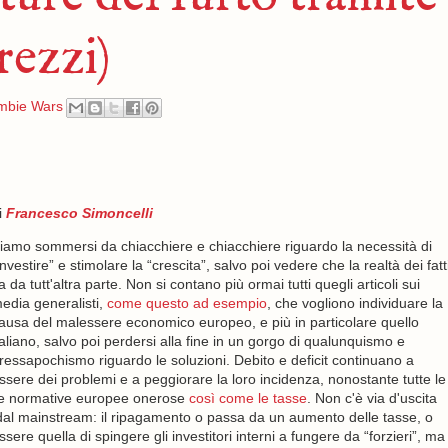
rezzi)
mbie Wars
i
Francesco Simoncelli
iamo sommersi da chiacchiere e chiacchiere riguardo la necessità di
investire” e stimolare la “crescita”, salvo poi vedere che la realtà dei fatt
a da tutt'altra parte. Non si contano più ormai tutti quegli articoli sui
edia generalisti,
come questo ad esempio
, che vogliono individuare la
ausa del malessere economico europeo, e più in particolare quello
taliano, salvo poi perdersi alla fine in un gorgo di qualunquismo e
ressapochismo riguardo le soluzioni. Debito e deficit continuano a
ssere dei problemi e a peggiorare la loro incidenza, nonostante tutte le
le normative europee onerose
così come le tasse
. Non c'è via d'uscita
dal mainstream: il ripagamento o passa da un aumento delle tasse, o
re quella di spingere gli investitori interni a fungere da “forzieri”, ma