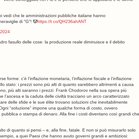
poi vedi che le amministrazioni pubbliche italiane hanno
meraviglie di "G"! 🤡
https://t.co/QH236ahANT
 2024
dro fasullo delle cose: la produzione reale diminuisce e il debito
e forme: c’è l’inflazione monetaria, l’inflazione fiscale e l’inflazione
llo stato: i prezzi sono più alti di quanto sarebbero altrimenti a causa
i sono, più alti saranno i prezzi. Frank Chodorov nella sua opera più
e l’ascesa e la caduta delle civiltà tracciano un arco caratterizzato
tare delle sfide e le sue élite trovano soluzioni che inevitabilmente
Ogni “soluzione” impone una qualche forma di costo, ovvero
sa pubblica o stampa di denaro. Alla fine i costi diventano così grandi ch
alto di quanto si pensi – e, alla fine, fatale. E non si può misurarlo solo
empio, a quei Paesi che hanno avuto governi grandi e ambiziosi: