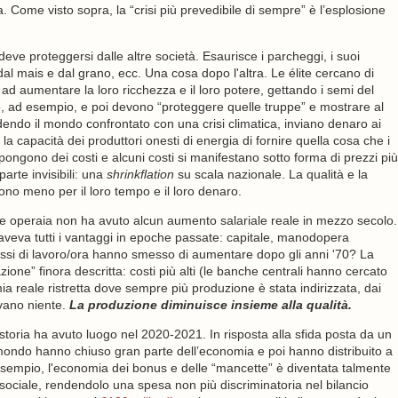
 Come visto sopra, la “crisi più prevedibile di sempre” è l’esplosione
deve proteggersi dalle altre società. Esaurisce i parcheggi, i suoi
dal mais e dal grano, ecc. Una cosa dopo l'altra. Le élite cercano di
 ad aumentare la loro ricchezza e il loro potere, gettando i semi del
, ad esempio, e poi devono “proteggere quelle truppe” e mostrare al
do il mondo confrontato con una crisi climatica, inviano denaro ai
la capacità dei produttori onesti di energia di fornire quella cosa che i
mpongono dei costi e alcuni costi si manifestano sotto forma di prezzi più
parte invisibili: una
shrinkflation
su scala nazionale. La qualità e la
ono meno per il loro tempo e il loro denaro.
sse operaia non ha avuto alcun aumento salariale reale in mezzo secolo.
aveva tutti i vantaggi in epoche passate: capitale, manodopera
tassi di lavoro/ora hanno smesso di aumentare dopo gli anni '70? La
azione” finora descritta: costi più alti (le banche centrali hanno cercato
a reale ristretta dove sempre più produzione è stata indirizzata, dai
avano niente.
La produzione diminuisce insieme alla qualità.
 storia ha avuto luogo nel 2020-2021. In risposta alla sfida posta da un
 il mondo hanno chiuso gran parte dell’economia e poi hanno distribuito a
ad esempio, l'economia dei bonus e delle “mancette” è diventata talmente
sociale, rendendolo una spesa non più discriminatoria nel bilancio