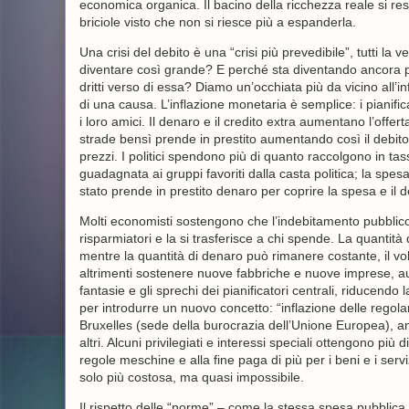
economica organica. Il bacino della ricchezza reale si restr
briciole visto che non si riesce più a espanderla.
Una crisi del debito è una “crisi più prevedibile”, tutti
diventare così grande? E perché sta diventando ancora p
dritti verso di essa? Diamo un’occhiata più da vicino all
di una causa. L’inflazione monetaria è semplice: i pianifi
i loro amici. Il denaro e il credito extra aumentano l’offer
strade bensì prende in prestito aumentando così il debito
prezzi. I politici spendono più di quanto raccolgono in tass
guadagnata ai gruppi favoriti dalla casta politica; la sp
stato prende in prestito denaro per coprire la spesa e il d
Molti economisti sostengono che l’indebitamento pubblico i
risparmiatori e la si trasferisce a chi spende. La quantit
mentre la quantità di denaro può rimanere costante, il volu
altrimenti sostenere nuove fabbriche e nuove imprese, au
fantasie e gli sprechi dei pianificatori centrali, riduce
per introdurre un nuovo concetto: “inflazione delle regol
Bruxelles (sede della burocrazia dell’Unione Europea), ann
altri. Alcuni privilegiati e interessi speciali ottengono più 
regole meschine e alla fine paga di più per i beni e i serv
solo più costosa, ma quasi impossibile.
Il rispetto delle “norme” – come la stessa spesa pubblica