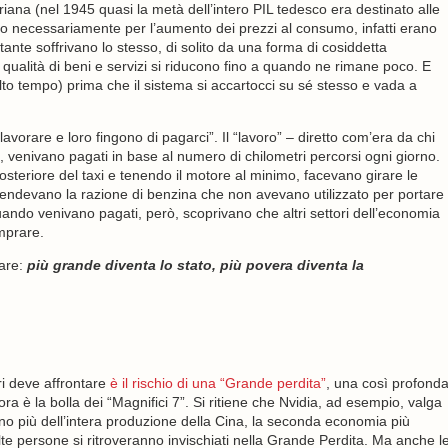
riana (nel 1945 quasi la metà dell’intero PIL tedesco era destinato alle
vano necessariamente per l’aumento dei prezzi al consumo, infatti erano
tante soffrivano lo stesso, di solito da una forma di cosiddetta
la qualità di beni e servizi si riducono fino a quando ne rimane poco. E
to tempo) prima che il sistema si accartocci su sé stesso e vada a
lavorare e loro fingono di pagarci”. Il “lavoro” – diretto com’era da chi
o, venivano pagati in base al numero di chilometri percorsi ogni giorno.
steriore del taxi e tenendo il motore al minimo, facevano girare le
 prendevano la razione di benzina che non avevano utilizzato per portare
ando venivano pagati, però, scoprivano che altri settori dell’economia
mprare.
zare:
più grande diventa lo stato, più povera diventa la
ri deve affrontare
è il rischio di una “Grande perdita”
, una così profond
ra è la bolla dei “Magnifici 7”. Si ritiene che Nvidia, ad esempio, valga
gano più dell’intera produzione della Cina, la seconda economia più
 persone si ritroveranno invischiati nella Grande Perdita. Ma anche l