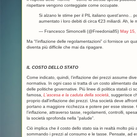
rispettare vengono conteggiate come occupate.
Si alzano le stime per il PIL italiano quest'anno... 
aumentato i loro debiti di circa €23 miliardi. Ah, le 
— Francesco Simoncelli (@Freedonia85)
May 15,
Ma “l’inflazione delle regolamentazioni” ci fornisce un qua
diventa più difficile che mai da ripagare.
IL COSTO DELLO STATO
Come indicato, quindi, l’inflazione dei prezzi assume divers
normativa. In ogni caso si tratta di un costo alimentato da
delle politiche governative. Più linee di politica statali c
famosa,
L'ascesa e la caduta della società
, suggerisce ch
proprio dall'inflazione dei prezzi. Una società deve affron
portano a maggiore ricchezza e potere per esse stesse. 
l’inflazione, attraverso tasse, regolamenti, controlli, spe
la società sprofonda nella “palude”.
Ciò implica che il costo dello stato sia in realtà molto più 
sommando i prezzi al consumo e le tasse. Pensate, ad es