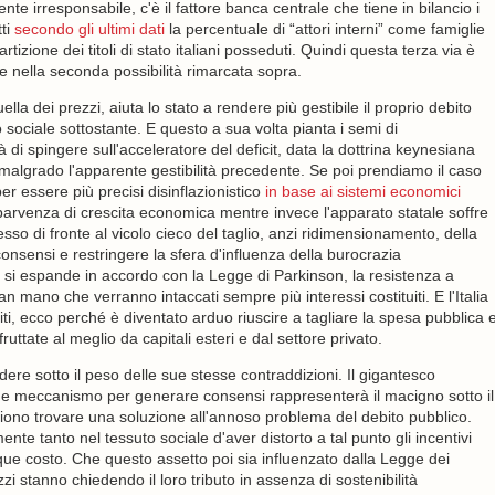
ente irresponsabile, c'è il fattore banca centrale che tiene in bilancio i
tti
secondo gli ultimi dati
la percentuale di “attori interni” come famiglie
rtizione dei titoli di stato italiani posseduti. Quindi questa terza via è
be nella seconda possibilità rimarcata sopra.
a dei prezzi, aiuta lo stato a rendere più gestibile il proprio debito
 sociale sottostante. E questo a sua volta pianta i semi di
à di spingere sull'acceleratore del deficit, data la dottrina keynesiana
malgrado l'apparente gestibilità precedente. Se poi prendiamo il caso
er essere più precisi disinflazionistico
in base ai sistemi economici
a parvenza di crescita economica mentre invece l'apparato statale soffre
so di fronte al vicolo cieco del taglio, anzi ridimensionamento, della
onsensi e restringere la sfera d'influenza della burocrazia
si espande in accordo con la Legge di Parkinson, la resistenza a
ano che verranno intaccati sempre più interessi costituiti. E l'Italia
uiti, ecco perché è diventato arduo riuscire a tagliare la spesa pubblica 
fruttate al meglio da capitali esteri e dal settore privato.
dere sotto il peso delle sue stesse contraddizioni. Il gigantesco
ome meccanismo per generare consensi rappresenterà il macigno sotto il
gliono trovare una soluzione all'annoso problema del debito pubblico.
nte tanto nel tessuto sociale d'aver distorto a tal punto gli incentivi
que costo. Che questo assetto poi sia influenzato dalla Legge dei
zi stanno chiedendo il loro tributo in assenza di sostenibilità