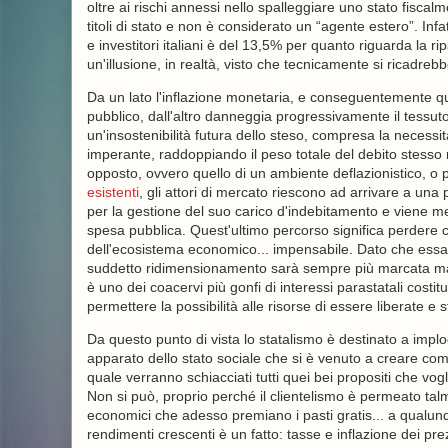
oltre ai rischi annessi nello spalleggiare uno stato fiscalm
titoli di stato e non è considerato un “agente estero”. Infa
e investitori italiani è del 13,5% per quanto riguarda la ripa
un'illusione, in realtà, visto che tecnicamente si ricadreb
Da un lato l'inflazione monetaria, e conseguentemente quell
pubblico, dall'altro danneggia progressivamente il tessuto
un'insostenibilità futura dello steso, compresa la necessit
imperante, raddoppiando il peso totale del debito stesso 
opposto, ovvero quello di un ambiente deflazionistico, o p
esistenti
, gli attori di mercato riescono ad arrivare a un
per la gestione del suo carico d'indebitamento e viene mes
spesa pubblica. Quest'ultimo percorso significa perdere c
dell'ecosistema economico... impensabile. Dato che essa 
suddetto ridimensionamento sarà sempre più marcata man m
è uno dei coacervi più gonfi di interessi parastatali costit
permettere la possibilità alle risorse di essere liberate e s
Da questo punto di vista lo statalismo è destinato a implo
apparato dello stato sociale che si è venuto a creare c
quale verranno schiacciati tutti quei bei propositi che vo
Non si può, proprio perché il clientelismo è permeato talme
economici che adesso premiano i pasti gratis... a qualun
rendimenti crescenti è un fatto: tasse e inflazione dei prez