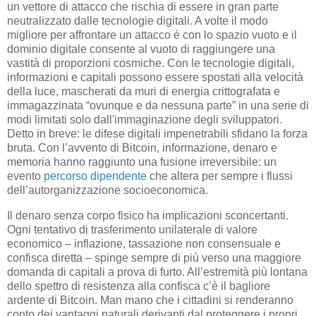
un vettore di attacco che rischia di essere in gran parte
neutralizzato dalle tecnologie digitali. A volte il modo
migliore per affrontare un attacco è con lo spazio vuoto e il
dominio digitale consente al vuoto di raggiungere una
vastità di proporzioni cosmiche. Con le tecnologie digitali,
informazioni e capitali possono essere spostati alla velocità
della luce, mascherati da muri di energia crittografata e
immagazzinata “ovunque e da nessuna parte” in una serie di
modi limitati solo dall'immaginazione degli sviluppatori.
Detto in breve: le difese digitali impenetrabili sfidano la forza
bruta. Con l’avvento di Bitcoin, informazione, denaro e
memoria hanno raggiunto una fusione irreversibile: un
evento
percorso dipendente
che altera per sempre i flussi
dell’autorganizzazione socioeconomica.
Il denaro senza corpo fisico ha implicazioni sconcertanti.
Ogni tentativo di trasferimento unilaterale di valore
economico – inflazione, tassazione non consensuale e
confisca diretta – spinge sempre di più verso una maggiore
domanda di capitali a prova di furto. All’estremità più lontana
dello spettro di resistenza alla confisca c’è il bagliore
ardente di Bitcoin. Man mano che i cittadini si renderanno
conto dei vantaggi naturali derivanti dal proteggere i propri