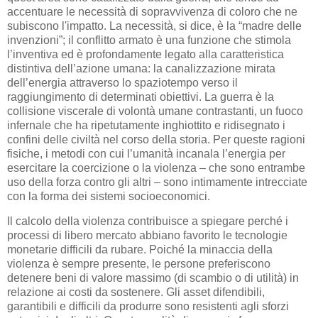
accentuare le necessità di sopravvivenza di coloro che ne
subiscono l'impatto. La necessità, si dice, è la “madre delle
invenzioni”; il conflitto armato è una funzione che stimola
l’inventiva ed è profondamente legato alla caratteristica
distintiva dell’azione umana: la canalizzazione mirata
dell’energia attraverso lo spaziotempo verso il
raggiungimento di determinati obiettivi. La guerra è la
collisione viscerale di volontà umane contrastanti, un fuoco
infernale che ha ripetutamente inghiottito e ridisegnato i
confini delle civiltà nel corso della storia. Per queste ragioni
fisiche, i metodi con cui l’umanità incanala l’energia per
esercitare la coercizione o la violenza – che sono entrambe
uso della forza contro gli altri – sono intimamente intrecciate
con la forma dei sistemi socioeconomici.
Il calcolo della violenza contribuisce a spiegare perché i
processi di libero mercato abbiano favorito le tecnologie
monetarie difficili da rubare. Poiché la minaccia della
violenza è sempre presente, le persone preferiscono
detenere beni di valore massimo (di scambio o di utilità) in
relazione ai costi da sostenere. Gli asset difendibili,
garantibili e difficili da produrre sono resistenti agli sforzi