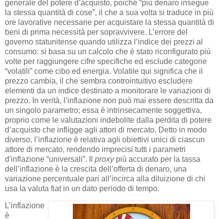
generale del potere d’acquisto, poiché “più denaro insegue
la stessa quantità di cose”, il che a sua volta si traduce in più
ore lavorative necessarie per acquistare la stessa quantità di
beni di prima necessità per sopravvivere. L’errore del
governo statunitense quando utilizza l’indice dei prezzi al
consumo: si basa su un calcolo che è stato riconfigurato più
volte per raggiungere cifre specifiche ed esclude categorie
“volatili” come cibo ed energia. Volatile qui significa che il
prezzo cambia, il che sembra controintuitivo escludere
elementi da un indice destinato a monitorare le variazioni di
prezzo. In verità, l’inflazione non può mai essere descritta da
un singolo parametro; essa è intrinsecamente soggettiva,
proprio come le valutazioni indebolite dalla perdita di potere
d’acquisto che infligge agli attori di mercato. Detto in modo
diverso, l’inflazione è relativa agli obiettivi unici di ciascun
attore di mercato, rendendo imprecisi tutti i parametri
d'inflazione “universali”. Il
proxy
più accurato per la tassa
dell’inflazione è la crescita dell’offerta di denaro, una
variazione percentuale pari all’incirca alla diluizione di chi
usa la valuta fiat in un dato periodo di tempo.
L’inflazione
è