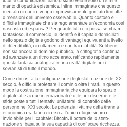
tutte le comunicazioni tra loro siano velate sotto un simile
manto di opacità epistemica. Infine immaginate che questo
mercato oceanico venga improvvisamente gonfiato fino alle
dimensioni dell’universo osservabile. Quanto costoso e
difficile immaginate che sia regolamentare un’economia così
nascosta ed espansa? Per quanto tutto ciò possa sembrare
fantasioso, il commercio, le identità e il capitale domiciliati
nello spazio digitale godono di vantaggi equivalenti a livello
di difendibilità, occultamento e non tracciabilità. Sebbene
non sia ancora di dominio pubblico, la crittografia continua
ad avanzare a un ritmo accelerato, reificando rapidamente
questa fantasia analogica in una realtà digitale per i
sovranisti di tutto il mondo.
Come dimostra la configurazione degli stati-nazione del XX
secolo, è difficile proiettare il dominio oltre i mari. In questo
modo la costruzione immaginaria che equipara lo spazio
digitale alle acque internazionali è utile per discernere le
sfide poste a tutti i tentativi unilaterali di controllo delle
persone nel XXI secolo. Le potenziali vittime della tirannia
economica ora fanno ricorso all’unico rifugio sicuro e
inviolabile per il capitale: Bitcoin. Il potere dello stato-
nazione si basa sulla sua capacità di confiscare ricchezza,