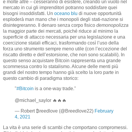
e molte altre – cesseranno di esistere, creando un vuoto nel
mercato in cui gli imprenditori potranno soddisfare quei
bisogni insoddisfatti. Un
oceano blu
di nuove opportunità
esploderà man mano che i monopoli degli stati-nazione si
disintegreranno. Il denaro senza corpo fisico
demonopolizza
la maggior parte dei mercati, poiché riduce al minimo la
superficie di attacco necessaria per una legislazione e una
coercizione statali efficaci, trasformando così l’uso della
forza uno strumento sempre meno utile (con l’eccezione del
riscatto diretto e dell’estorsione, che non sono scalabili). In
questo senso acquistare Bitcoin rappresenta una grande
scommessa contro lo statalismo. Alcune delle menti più
grandi del nostro tempo hanno già scelto la loro parte in
questo cambio di paradigma storico:
"
#Bitcoin
is a one-way trade."
@michael_saylor 🔥🔥🔥
— Robert ₿reedlove (@Breedlove22)
February
4, 2021
La vita è una serie di scambi che comportano compromessi.