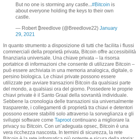
But no one is storming any castle...
#Bitcoin
is
about everyone holding the keys to their own
castle.
— Robert ₿reedlove (@Breedlove22)
January
29, 2021
In quanto strumento a disposizione di tutti che facilita i flussi
commerciali della proprietà privata, Bitcoin offre accessibilità
finanziaria universale. Una chiave privata – la risorsa
portatrice di informazioni che consente di utilizzare Bitcoin –
può essere archiviata in una memoria analogica, digitale, o
persino biologica. Le chiavi private possono essere
utilizzate per avviare transazioni Bitcoin da qualsiasi parte
del mondo, a qualsiasi ora del giorno. Possedere le proprie
chiavi private è il Santo Graal della sovranità individuale.
Sebbene la cronologia delle transazioni sia universalmente
trasparente, i collegamenti di proprietà tra chiavi e detentori
possono essere stabiliti solo attraverso la sorveglianza e gli
sviluppi software come
Taproot
continuano a migliorare la
privacy su Bitcoin. Con un’adeguata opsec, Bitcoin è una
vera ricchezza nascosta. In termini di sicurezza, la rete
Bitcoin è la rete informatica più potente e sicura della storia;