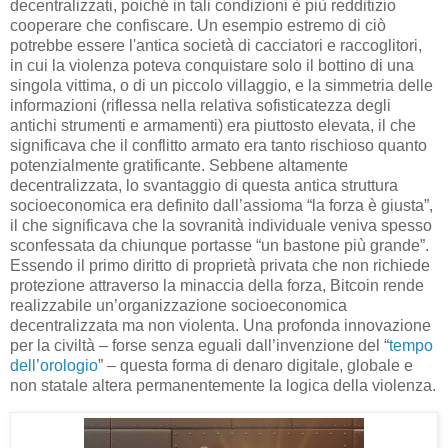
decentralizzati, poiché in tali condizioni è più redditizio
cooperare che confiscare. Un esempio estremo di ciò
potrebbe essere l'antica società di cacciatori e raccoglitori,
in cui la violenza poteva conquistare solo il bottino di una
singola vittima, o di un piccolo villaggio, e la simmetria delle
informazioni (riflessa nella relativa sofisticatezza degli
antichi strumenti e armamenti) era piuttosto elevata, il che
significava che il conflitto armato era tanto rischioso quanto
potenzialmente gratificante. Sebbene altamente
decentralizzata, lo svantaggio di questa antica struttura
socioeconomica era definito dall’assioma “la forza è giusta”,
il che significava che la sovranità individuale veniva spesso
sconfessata da chiunque portasse “un bastone più grande”.
Essendo il primo diritto di proprietà privata che non richiede
protezione attraverso la minaccia della forza, Bitcoin rende
realizzabile un’organizzazione socioeconomica
decentralizzata ma non violenta. Una profonda innovazione
per la civiltà – forse senza eguali dall’invenzione del “
tempo
dell’orologio
” – questa forma di denaro digitale, globale e
non statale altera permanentemente la logica della violenza.