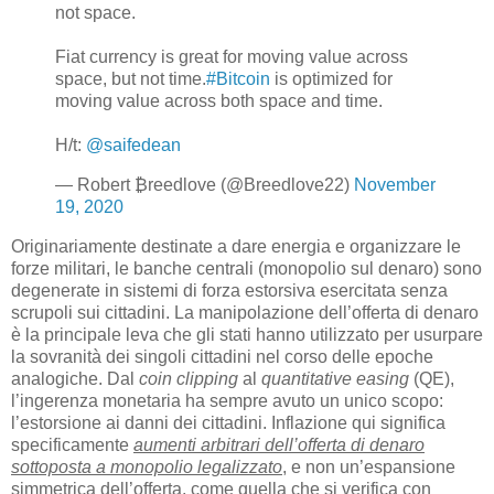
not space.
Fiat currency is great for moving value across
space, but not time.
#Bitcoin
is optimized for
moving value across both space and time.
H/t:
@saifedean
— Robert ₿reedlove (@Breedlove22)
November
19, 2020
Originariamente destinate a dare energia e organizzare le
forze militari, le banche centrali (monopolio sul denaro) sono
degenerate in sistemi di forza estorsiva esercitata senza
scrupoli sui cittadini. La manipolazione dell’offerta di denaro
è la principale leva che gli stati hanno utilizzato per usurpare
la sovranità dei singoli cittadini nel corso delle epoche
analogiche. Dal
coin clipping
al
quantitative easing
(QE),
l’ingerenza monetaria ha sempre avuto un unico scopo:
l’estorsione ai danni dei cittadini. Inflazione qui significa
specificamente
aumenti arbitrari dell’offerta di denaro
sottoposta a monopolio legalizzato
, e non un’espansione
simmetrica dell’offerta, come quella che si verifica con