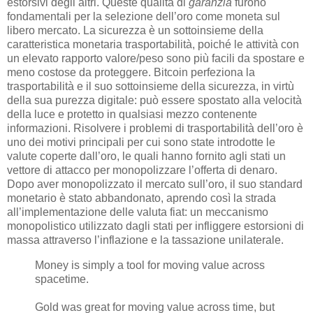
estorsivi degli altri. Queste qualità di
garanzia
furono
fondamentali per la selezione dell’oro come moneta sul
libero mercato. La sicurezza è un sottoinsieme della
caratteristica monetaria trasportabilità, poiché le attività con
un elevato rapporto valore/peso sono più facili da spostare e
meno costose da proteggere. Bitcoin perfeziona la
trasportabilità e il suo sottoinsieme della sicurezza, in virtù
della sua purezza digitale: può essere spostato alla velocità
della luce e protetto in qualsiasi mezzo contenente
informazioni. Risolvere i problemi di trasportabilità dell’oro è
uno dei motivi principali per cui sono state introdotte le
valute coperte dall’oro, le quali hanno fornito agli stati un
vettore di attacco per monopolizzare l’offerta di denaro.
Dopo aver monopolizzato il mercato sull’oro, il suo standard
monetario è stato abbandonato, aprendo così la strada
all’implementazione delle valuta fiat: un meccanismo
monopolistico utilizzato dagli stati per infliggere estorsioni di
massa attraverso l’inflazione e la tassazione unilaterale.
Money is simply a tool for moving value across
spacetime.
Gold was great for moving value across time, but