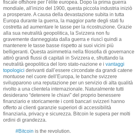
fiscale offshore per l’élite europea. Dopo la prima guerra
mondiale, all'inizio del 1900, questa piccola industria iniziò
a prosperare. A causa della devastazione subita in tutta
Europa durante la guerra, la maggior parte degli stati fu
costretta ad aumentare le tasse per la ricostruzione. Grazie
alla sua neutralità geopolitica, la Svizzera non fu
gravemente danneggiata dalla guerra e riuscì quindi a
mantenere le tasse basse rispetto ai suoi vicini più
belligeranti. Questa asimmetria nella filosofia di governance
attirò grandi flussi di capitali in Svizzera e, sfruttando la
neutralità geopolitica del loro stato-nazione e i
vantaggi
topologici
derivanti dall’essere circondate da grandi catene
montuose nel cuore dell’Europa, le banche svizzere
svilupparono una reputazione per un servizio di alta qualità
rivolto a una clientela internazionale. Naturalmente tutti
desiderano “detenere le chiavi” del proprio benessere
finanziario e storicamente i conti bancari svizzeri hanno
offerto ai clienti garanzie superiori di accessibilità
finanziaria, privacy e sicurezza. Bitcoin le supera per molti
ordini di grandezza.
#Bitcoin
is the revolution.