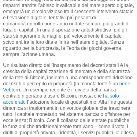
risparmi tramite l’abisso invalicabile del mare aperto digitale,
emergerà un circolo vizioso tra il crescente intervento statale
e l’evasione digitale: tentativi più pesanti di
comando/controllo porteranno ondate sempre più grandi di
fuga di capitali. In una disperazione autodistruttiva, più gli
stati stringeranno le maglie, più velocemente il capitale
scivolerà tra le loro dita e finirà nell’etere digitale. Senza
riguardo per la burocrazia, la Teoria dei giochi governa
sempre l’azione umana.
Un risultato diretto dell’inasprimento dei decreti statali è la
crescita della capitalizzazione di mercato e della sicurezza
della rete di Bitcoin, insieme a una corrispondente riduzione
del rischio percepito di proprietà (la moneta forte è un
bene
Veblen
). Un esempio recente è il divieto della banca
centrale nigeriana a usare Bitcoin, mossa che
ha solo
accelerato
l’adozione locale di quest'ultimo. Alla fine questa
dinamica si trasformerà in un vortice globale che trascinerà
tutto il capitale monetario nel sistema bancario offshore per
eccellenza: Bitcoin. Con il collasso delle entrate pubbliche,
le funzioni che tradizionalmente fornivano – come il voto, i
diritti di proprietà privata, l’identità, i servizi pubblici, la difesa