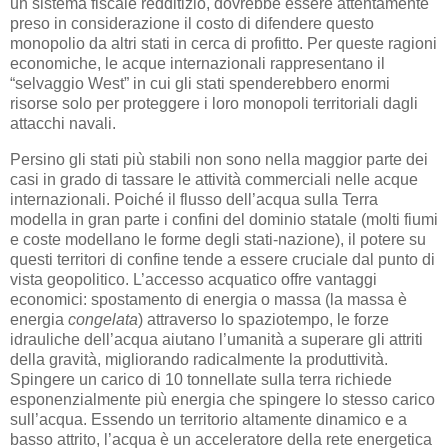
un sistema fiscale redditizio, dovrebbe essere attentamente
preso in considerazione il costo di difendere questo
monopolio da altri stati in cerca di profitto. Per queste ragioni
economiche, le acque internazionali rappresentano il
“selvaggio West” in cui gli stati spenderebbero enormi
risorse solo per proteggere i loro monopoli territoriali dagli
attacchi navali.
Persino gli stati più stabili non sono nella maggior parte dei
casi in grado di tassare le attività commerciali nelle acque
internazionali. Poiché il flusso dell’acqua sulla Terra
modella in gran parte i confini del dominio statale (molti fiumi
e coste modellano le forme degli stati-nazione), il potere su
questi territori di confine tende a essere cruciale dal punto di
vista geopolitico. L’accesso acquatico offre vantaggi
economici: spostamento di energia o massa (la massa è
energia
congelata
) attraverso lo spaziotempo, le forze
idrauliche dell’acqua aiutano l’umanità a superare gli attriti
della gravità, migliorando radicalmente la produttività.
Spingere un carico di 10 tonnellate sulla terra richiede
esponenzialmente più energia che spingere lo stesso carico
sull’acqua. Essendo un territorio altamente dinamico e a
basso attrito, l’acqua è un acceleratore della rete energetica