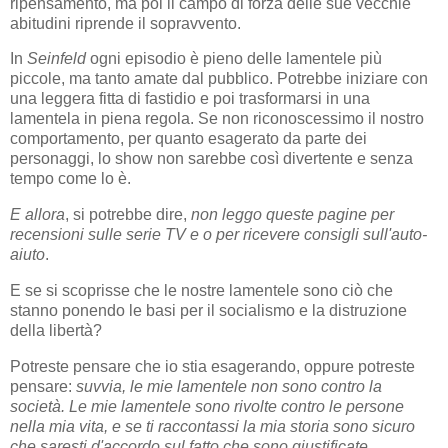
ripensamento, ma poi il campo di forza delle sue vecchie
abitudini riprende il sopravvento.
In
Seinfeld
ogni episodio è pieno delle lamentele più
piccole, ma tanto amate dal pubblico. Potrebbe iniziare con
una leggera fitta di fastidio e poi trasformarsi in una
lamentela in piena regola. Se non riconoscessimo il nostro
comportamento, per quanto esagerato da parte dei
personaggi, lo show non sarebbe così divertente e senza
tempo come lo è.
E allora
, si potrebbe dire,
non leggo queste pagine per
recensioni sulle serie TV e o per ricevere consigli sull'auto-
aiuto
.
E se si scoprisse che le nostre lamentele sono ciò che
stanno ponendo le basi per il socialismo e la distruzione
della libertà?
Potreste pensare che io stia esagerando, oppure potreste
pensare:
suvvia, le mie lamentele non sono contro la
società. Le mie lamentele sono rivolte contro le persone
nella mia vita, e se ti raccontassi la mia storia sono sicuro
che saresti d'accordo sul fatto che sono giustificate.