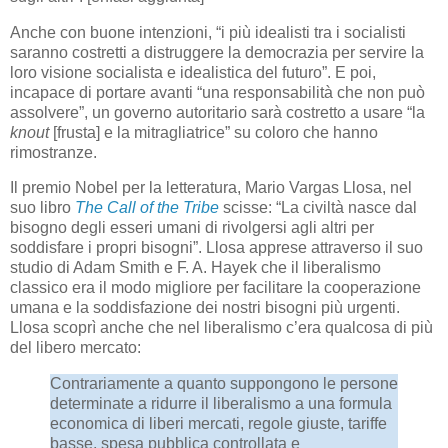
Anche con buone intenzioni, “i più idealisti tra i socialisti
saranno costretti a distruggere la democrazia per servire la
loro visione socialista e idealistica del futuro”. E poi,
incapace di portare avanti “una responsabilità che non può
assolvere”, un governo autoritario sarà costretto a usare “la
knout
[frusta] e la mitragliatrice” su coloro che hanno
rimostranze.
Il premio Nobel per la letteratura, Mario Vargas Llosa, nel
suo libro
The Call of the Tribe
scisse: “La civiltà nasce dal
bisogno degli esseri umani di rivolgersi agli altri per
soddisfare i propri bisogni”. Llosa apprese attraverso il suo
studio di Adam Smith e F. A. Hayek che il liberalismo
classico era il modo migliore per facilitare la cooperazione
umana e la soddisfazione dei nostri bisogni più urgenti.
Llosa scoprì anche che nel liberalismo c’era qualcosa di più
del libero mercato:
Contrariamente a quanto suppongono le persone
determinate a ridurre il liberalismo a una formula
economica di liberi mercati, regole giuste, tariffe
basse, spesa pubblica controllata e