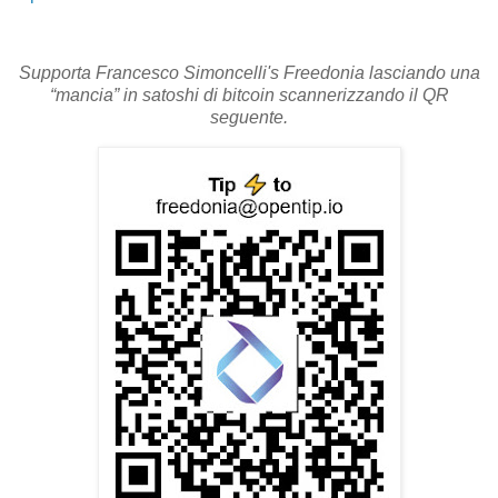
Supporta Francesco Simoncelli's Freedonia lasciando una
“mancia” in satoshi di bitcoin scannerizzando il QR
seguente.