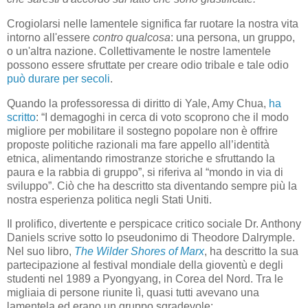
Crogiolarsi nelle lamentele significa far ruotare la nostra vita
intorno all'essere
contro qualcosa
: una persona, un gruppo,
o un'altra nazione. Collettivamente le nostre lamentele
possono essere sfruttate per creare odio tribale e tale odio
può durare per secoli
.
Quando la professoressa di diritto di Yale, Amy Chua,
ha
scritto
: “I demagoghi in cerca di voto scoprono che il modo
migliore per mobilitare il sostegno popolare non è offrire
proposte politiche razionali ma fare appello all’identità
etnica, alimentando rimostranze storiche e sfruttando la
paura e la rabbia di gruppo”, si riferiva al “mondo in via di
sviluppo”. Ciò che ha descritto sta diventando sempre più la
nostra esperienza politica negli Stati Uniti.
Il prolifico, divertente e perspicace critico sociale Dr. Anthony
Daniels scrive sotto lo pseudonimo di Theodore Dalrymple.
Nel suo libro,
The Wilder Shores of Marx
, ha descritto la sua
partecipazione al festival mondiale della gioventù e degli
studenti nel 1989 a Pyongyang, in Corea del Nord. Tra le
migliaia di persone riunite lì, quasi tutti avevano una
lamentela ed erano un gruppo sgradevole: