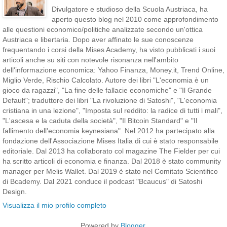
Divulgatore e studioso della Scuola Austriaca, ha
aperto questo blog nel 2010 come approfondimento
alle questioni economico/politiche analizzate secondo un'ottica
Austriaca e libertaria. Dopo aver affinato le sue conoscenze
frequentando i corsi della Mises Academy, ha visto pubblicati i suoi
articoli anche su siti con notevole risonanza nell'ambito
dell'informazione economica: Yahoo Finanza, Money.it, Trend Online,
Miglio Verde, Rischio Calcolato. Autore dei libri "L'economia è un
gioco da ragazzi", "La fine delle fallacie economiche" e "Il Grande
Default"; traduttore dei libri "La rivoluzione di Satoshi", "L'economia
cristiana in una lezione", "Imposta sul reddito: la radice di tutti i mali",
"L'ascesa e la caduta della società", "Il Bitcoin Standard" e "Il
fallimento dell'economia keynesiana". Nel 2012 ha partecipato alla
fondazione dell'Associazione Mises Italia di cui è stato responsabile
editoriale. Dal 2013 ha collaborato col magazine The Fielder per cui
ha scritto articoli di economia e finanza. Dal 2018 è stato community
manager per Melis Wallet. Dal 2019 è stato nel Comitato Scientifico
di Bcademy. Dal 2021 conduce il podcast "Bcaucus" di Satoshi
Design.
Visualizza il mio profilo completo
Powered by
Blogger
.