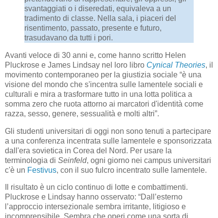
svantaggiati o i diseredati, equivaleva a un
tradimento di classe. Nella sala, i piaceri del
risentimento, passato, presente e futuro,
trasudavano da tutti i pori.
Avanti veloce di 30 anni e, come hanno scritto Helen
Pluckrose e James Lindsay nel loro libro
Cynical Theories
, il
movimento contemporaneo per la giustizia sociale “è una
visione del mondo che s'incentra sulle lamentele sociali e
culturali e mira a trasformare tutto in una lotta politica a
somma zero che ruota attorno ai marcatori d'identità come
razza, sesso, genere, sessualità e molti altri”.
Gli studenti universitari di oggi non sono tenuti a partecipare
a una conferenza incentrata sulle lamentele e sponsorizzata
dall'era sovietica in Corea del Nord. Per usare la
terminologia di
Seinfeld
, ogni giorno nei campus universitari
c'è un
Festivus
, con il suo fulcro incentrato sulle lamentele.
Il risultato è un ciclo continuo di lotte e combattimenti.
Pluckrose e Lindsay hanno osservato: “Dall’esterno
l’approccio intersezionale sembra irritante, litigioso e
incomprensibile. Sembra che operi come una sorta di