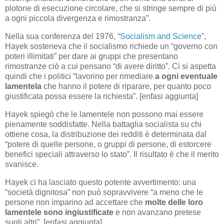
plotone di esecuzione circolare, che si stringe sempre di più
a ogni piccola divergenza e rimostranza”.
Nella sua conferenza del 1976, “
Socialism and Science
”,
Hayek sosteneva che il socialismo richiede un “governo con
poteri illimitati” per dare ai gruppi che presentano
rimostranze ciò a cui pensano “di avere diritto”. Ci si aspetta
quindi che i politici “lavorino per rimediare
a ogni eventuale
lamentela
che hanno il potere di riparare, per quanto poco
giustificata possa essere la richiesta”. [enfasi aggiunta]
Hayek spiegò che le lamentele non possono mai essere
pienamente soddisfatte. Nella battaglia socialista su chi
ottiene cosa, la distribuzione dei redditi è determinata dal
“potere di quelle persone, o gruppi di persone, di estorcere
benefici speciali attraverso lo stato”. Il risultato è che il merito
svanisce.
Hayek ci ha lasciato questo potente avvertimento: una
“società dignitosa” non può sopravvivere “a meno che le
persone non imparino ad accettare che
molte delle loro
lamentele sono ingiustificate
e non avanzano pretese
sugli altri”. [enfasi aggiunta]