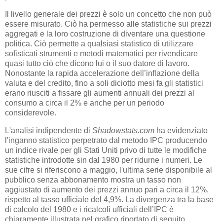
Il livello generale dei prezzi è solo un concetto che non può
essere misurato. Ciò ha permesso alle statistiche sui prezzi
aggregati e la loro costruzione di diventare una questione
politica. Ciò permette a qualsiasi statistico di utilizzare
sofisticati strumenti e metodi matematici per rivendicare
quasi tutto ciò che dicono lui o il suo datore di lavoro.
Nonostante la rapida accelerazione dell’inflazione della
valuta e del credito, fino a soli diciotto mesi fa gli statistici
erano riusciti a fissare gli aumenti annuali dei prezzi al
consumo a circa il 2% e anche per un periodo
considerevole.
L'analisi indipendente di
Shadowstats.com
ha evidenziato
l'inganno statistico perpetrato dal metodo IPC producendo
un indice rivale per gli Stati Uniti privo di tutte le modifiche
statistiche introdotte sin dal 1980 per ridurne i numeri. Le
sue cifre si riferiscono a maggio, l'ultima serie disponibile al
pubblico senza abbonamento mostra un tasso non
aggiustato di aumento dei prezzi annuo pari a circa il 12%,
rispetto al tasso ufficiale del 4,9%. La divergenza tra la base
di calcolo del 1980 e i ricalcoli ufficiali dell’IPC è
chiaramente illustrata nel grafico riportato di seguito.