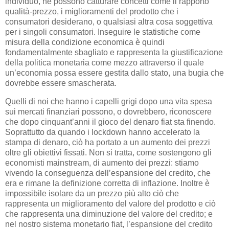
individuo, né possono catturare concetti come il rapporto
qualità-prezzo, i miglioramenti del prodotto che i
consumatori desiderano, o qualsiasi altra cosa soggettiva
per i singoli consumatori. Inseguire le statistiche come
misura della condizione economica è quindi
fondamentalmente sbagliato e rappresenta la giustificazione
della politica monetaria come mezzo attraverso il quale
un’economia possa essere gestita dallo stato, una bugia che
dovrebbe essere smascherata.
Quelli di noi che hanno i capelli grigi dopo una vita spesa
sui mercati finanziari possono, o dovrebbero, riconoscere
che dopo cinquant’anni il gioco del denaro fiat sta finendo.
Soprattutto da quando i lockdown hanno accelerato la
stampa di denaro, ciò ha portato a un aumento dei prezzi
oltre gli obiettivi fissati. Non si tratta, come sostengono gli
economisti mainstream, di aumento dei prezzi: stiamo
vivendo la conseguenza dell’espansione del credito, che
era e rimane la definizione corretta di inflazione. Inoltre è
impossibile isolare da un prezzo più alto ciò che
rappresenta un miglioramento del valore del prodotto e ciò
che rappresenta una diminuzione del valore del credito; e
nel nostro sistema monetario fiat, l’espansione del credito