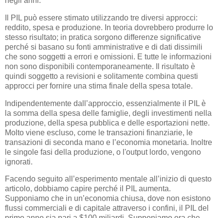
negli anni.
Il PIL può essere stimato utilizzando tre diversi approcci:
reddito, spesa e produzione. In teoria dovrebbero produrre lo
stesso risultato; in pratica sorgono differenze significative
perché si basano su fonti amministrative e di dati dissimili
che sono soggetti a errori e omissioni. E tutte le informazioni
non sono disponibili contemporaneamente. Il risultato è
quindi soggetto a revisioni e solitamente combina questi
approcci per fornire una stima finale della spesa totale.
Indipendentemente dall’approccio, essenzialmente il PIL è
la somma della spesa delle famiglie, degli investimenti nella
produzione, della spesa pubblica e delle esportazioni nette.
Molto viene escluso, come le transazioni finanziarie, le
transazioni di seconda mano e l’economia monetaria. Inoltre
le singole fasi della produzione, o l'output lordo, vengono
ignorati.
Facendo seguito all’esperimento mentale all’inizio di questo
articolo, dobbiamo capire perché il PIL aumenta.
Supponiamo che in un’economia chiusa, dove non esistono
flussi commerciali e di capitale attraverso i confini, il PIL del
primo anno sia pari a $100 miliardi. Supponiamo ora che