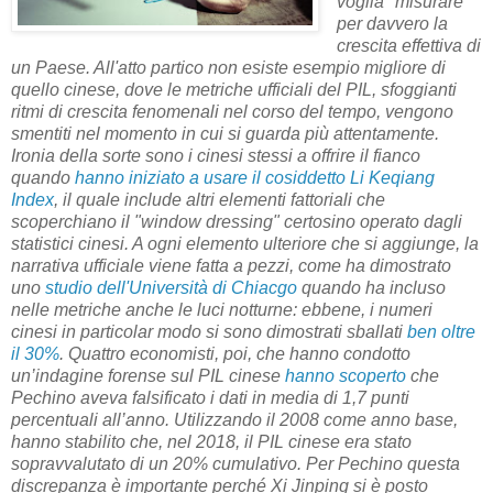
voglia "misurare"
per davvero la
crescita effettiva di
un Paese. All'atto partico non esiste esempio migliore di
quello cinese, dove le metriche ufficiali del PIL, sfoggianti
ritmi di crescita fenomenali nel corso del tempo, vengono
smentiti nel momento in cui si guarda più attentamente.
Ironia della sorte sono i cinesi stessi a offrire il fianco
quando
hanno iniziato a usare il cosiddetto Li Keqiang
Index
, il quale include altri elementi fattoriali che
scoperchiano il "window dressing" certosino operato dagli
statistici cinesi. A ogni elemento ulteriore che si aggiunge, la
narrativa ufficiale viene fatta a pezzi, come ha dimostrato
uno
studio dell'Università di Chiacgo
quando ha incluso
nelle metriche anche le luci notturne: ebbene, i numeri
cinesi in particolar modo si sono dimostrati sballati
ben oltre
il 30%
. Quattro economisti, poi, che hanno condotto
un’indagine forense sul PIL cinese
hanno scoperto
che
Pechino aveva falsificato i dati in media di 1,7 punti
percentuali all’anno. Utilizzando il 2008 come anno base,
hanno stabilito che, nel 2018, il PIL cinese era stato
sopravvalutato di un 20% cumulativo. Per Pechino questa
discrepanza è importante perché Xi Jinping si è posto