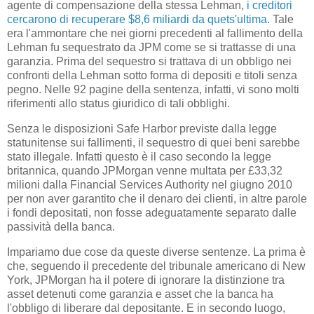
agente di compensazione della stessa Lehman,
i creditori
cercarono di recuperare $8,6 miliardi da quets'ultima
. Tale
era l'ammontare che nei giorni precedenti al fallimento della
Lehman fu sequestrato da JPM come se si trattasse di una
garanzia. Prima del sequestro si trattava di un obbligo nei
confronti della Lehman sotto forma di depositi e titoli senza
pegno. Nelle 92 pagine della sentenza, infatti, vi sono molti
riferimenti allo status giuridico di tali obblighi.
Senza le disposizioni Safe Harbor previste dalla legge
statunitense sui fallimenti, il sequestro di quei beni sarebbe
stato illegale. Infatti questo è il caso secondo la legge
britannica, quando JPMorgan venne multata per £33,32
milioni dalla Financial Services Authority nel giugno 2010
per non aver garantito che il denaro dei clienti, in altre parole
i fondi depositati, non fosse adeguatamente separato dalle
passività della banca.
Impariamo due cose da queste diverse sentenze. La prima è
che, seguendo il precedente del tribunale americano di New
York, JPMorgan ha il potere di ignorare la distinzione tra
asset detenuti come garanzia e asset che la banca ha
l'obbligo di liberare dal depositante. E in secondo luogo,