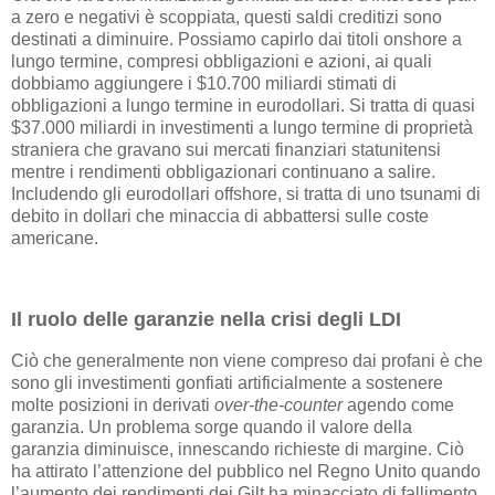
a zero e negativi è scoppiata, questi saldi creditizi sono
destinati a diminuire. Possiamo capirlo dai titoli onshore a
lungo termine, compresi obbligazioni e azioni, ai quali
dobbiamo aggiungere i $10.700 miliardi stimati di
obbligazioni a lungo termine in eurodollari. Si tratta di quasi
$37.000 miliardi in investimenti a lungo termine di proprietà
straniera che gravano sui mercati finanziari statunitensi
mentre i rendimenti obbligazionari continuano a salire.
Includendo gli eurodollari offshore, si tratta di uno tsunami di
debito in dollari che minaccia di abbattersi sulle coste
americane.
Il ruolo delle garanzie nella crisi degli LDI
Ciò che generalmente non viene compreso dai profani è che
sono gli investimenti gonfiati artificialmente a sostenere
molte posizioni in derivati
over-the-counter
agendo come
garanzia. Un problema sorge quando il valore della
garanzia diminuisce, innescando richieste di margine. Ciò
ha attirato l’attenzione del pubblico nel Regno Unito quando
l’aumento dei rendimenti dei Gilt ha minacciato di fallimento