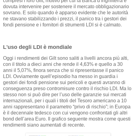
compresi i loro Gilt, motivo per cui la Banca d’Inghilterra è
dovuta intervenire per sostenere il mercato obbligazionario
sovrano. E solo quando è apparso evidente che le autorità
ne stavano stabilizzando i prezzi, il panico tra i gestori dei
fondi pensione e i fornitori di strumenti LDI si è calmato.
L'uso degli LDI è mondiale
Oggi i rendimenti dei Gilt sono saliti a livelli ancora più alti,
con il titolo a dieci anni che rende il 4,63% e quello a 30
anni il 5,07%, finora senza che si ripresentasse il panico
LDI. Ovviamente quell’episodio ha messo in guardia i
gestori dei fondi pensione sui pericoli e questi avranno di
conseguenza preso contromisure contro il rischio LDI. Ma lo
stesso non si può dire per l’uso delle garanzie sui mercati
internazionali, per i quali i titoli del Tesoro americano a 10
anni rappresentano il parametro “privo di rischio”; in Europa
è il decennale tedesco con cui vengono confrontati gli altri
bond dell’area Euro. Il grafico seguente mostra come questi
rendimenti siano aumentati di recente.