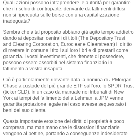
Quali azioni possono intraprendere le autorità per garantire
che il rischio di controparte, derivante da fallimenti diffusi,
non si ripercuota sulle borse con una capitalizzazione
inadeguata?
Sembra che a tal proposito abbiano già agito tempo addietro
dando ai depositari centrali di titoli (The Depository Trust
and Clearing Corporation, Euroclear e Clearstream) il diritto
di mettere in comune i titoli sui loro libri e di prestarli come
garanzia. I vostri investimenti, che ritenete di possedere,
possono essere assorbiti nel sistema finanziario in
fallimento a vostra insaputa.
Ciò è particolarmente rilevante data la nomina di JPMorgan
Chase a custode del più grande ETF sull’oro, lo SPDR Trust
(ticker GLD). In un caso da manuale nei tribunali di New
York ai tempi del fallimento della Lehman, a JPM venne
garantita protezione legale nel caso avesse sequestrato i
beni del suo cliente.
Questa importante erosione dei diritti di proprietà è poco
compresa, ma man mano che le distorsioni finanziarie
vengono al pettine, portando a conseguenze indesiderate