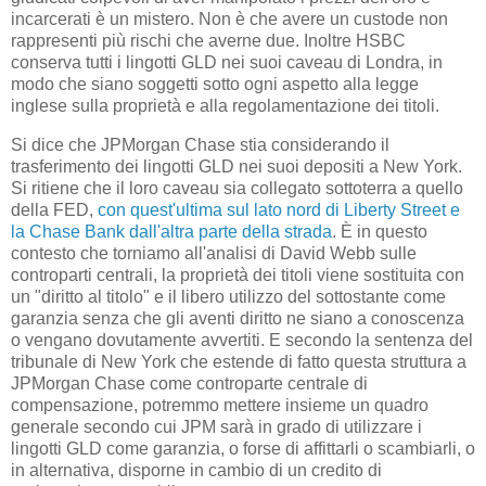
incarcerati è un mistero. Non è che avere un custode non
rappresenti più rischi che averne due. Inoltre HSBC
conserva tutti i lingotti GLD nei suoi caveau di Londra, in
modo che siano soggetti sotto ogni aspetto alla legge
inglese sulla proprietà e alla regolamentazione dei titoli.
Si dice che JPMorgan Chase stia considerando il
trasferimento dei lingotti GLD nei suoi depositi a New York.
Si ritiene che il loro caveau sia collegato sottoterra a quello
della FED,
con quest'ultima sul lato nord di Liberty Street e
la Chase Bank dall'altra parte della strada
. È in questo
contesto che torniamo all'analisi di David Webb sulle
controparti centrali, la proprietà dei titoli viene sostituita con
un "diritto al titolo" e il libero utilizzo del sottostante come
garanzia senza che gli aventi diritto ne siano a conoscenza
o vengano dovutamente avvertiti. E secondo la sentenza del
tribunale di New York che estende di fatto questa struttura a
JPMorgan Chase come controparte centrale di
compensazione, potremmo mettere insieme un quadro
generale secondo cui JPM sarà in grado di utilizzare i
lingotti GLD come garanzia, o forse di affittarli o scambiarli, o
in alternativa, disporne in cambio di un credito di