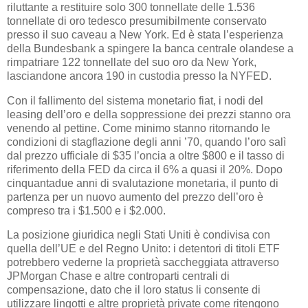
riluttante a restituire solo 300 tonnellate delle 1.536
tonnellate di oro tedesco presumibilmente conservato
presso il suo caveau a New York. Ed è stata l’esperienza
della Bundesbank a spingere la banca centrale olandese a
rimpatriare 122 tonnellate del suo oro da New York,
lasciandone ancora 190 in custodia presso la NYFED.
Con il fallimento del sistema monetario fiat, i nodi del
leasing dell’oro e della soppressione dei prezzi stanno ora
venendo al pettine. Come minimo stanno ritornando le
condizioni di stagflazione degli anni ’70, quando l’oro salì
dal prezzo ufficiale di $35 l’oncia a oltre $800 e il tasso di
riferimento della FED da circa il 6% a quasi il 20%. Dopo
cinquantadue anni di svalutazione monetaria, il punto di
partenza per un nuovo aumento del prezzo dell’oro è
compreso tra i $1.500 e i $2.000.
La posizione giuridica negli Stati Uniti è condivisa con
quella dell’UE e del Regno Unito: i detentori di titoli ETF
potrebbero vederne la proprietà saccheggiata attraverso
JPMorgan Chase e altre controparti centrali di
compensazione, dato che il loro status li consente di
utilizzare lingotti e altre proprietà private come ritengono