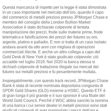
Questa mancanza di rispetto per la legge è stata dimostrata
in un caso importante nel mercato dell'oro, quando il capo
del commercio di metalli preziosi presso JPMorgan Chase e
membro del consiglio della London Bullion Market
Association è stato dichiarato colpevole di tentata
manipolazione dei prezzi, frode sulle materie prime, frode
telematica e falsificazione dei prezzi dei futures su oro,
argento, platino e palladio. E non si tratta di un caso isolato:
andava avanti da otto anni con migliaia di operazioni
commerciali illecite. E anche un altro collega a capo del
Gold Desk di New York è stato giudicato colpevole: ciò
accadde nel luglio 2019. Nel 2020 la banca stessa si
dichiarò colpevole di trattazione illegale sui mercati dei
futures sui metalli preziosi e fu pesantemente multata.
Inspiegabilmente, con questo track record, JPMorgan Chase
Bank è stata di recente nominata depositaria congiunta di
SPDR Gold Shares (GLD) insieme a HSBC. Questo ETF è
di gran lunga il più grande e il suo sponsor è una filiale del
World Gold Council. Perché il WGC abbia sancito la nomina
di una banca i cui senior dealer in metalli preziosi sono stati
giudicati colpevoli di aver manipolato i prezzi dell'oro e