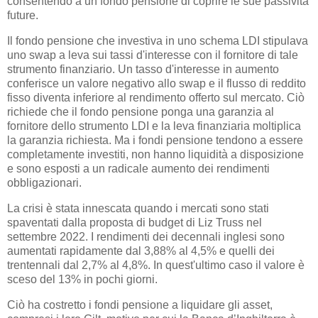
consentendo a un fondo pensione di coprire le sue passività
future.
Il fondo pensione che investiva in uno schema LDI stipulava
uno swap a leva sui tassi d'interesse con il fornitore di tale
strumento finanziario. Un tasso d'interesse in aumento
conferisce un valore negativo allo swap e il flusso di reddito
fisso diventa inferiore al rendimento offerto sul mercato. Ciò
richiede che il fondo pensione ponga una garanzia al
fornitore dello strumento LDI e la leva finanziaria moltiplica
la garanzia richiesta. Ma i fondi pensione tendono a essere
completamente investiti, non hanno liquidità a disposizione
e sono esposti a un radicale aumento dei rendimenti
obbligazionari.
La crisi è stata innescata quando i mercati sono stati
spaventati dalla proposta di budget di Liz Truss nel
settembre 2022. I rendimenti dei decennali inglesi sono
aumentati rapidamente dal 3,88% al 4,5% e quelli dei
trentennali dal 2,7% al 4,8%. In quest'ultimo caso il valore è
sceso del 13% in pochi giorni.
Ciò ha costretto i fondi pensione a liquidare gli asset,