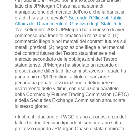
• Il fiduciario e il WGC non erano a conoscenza del
fatto che JPMorgan Chase ha una storia di
manipolazione del mercato dell'oro e che la banca si
era dichiarata colpevole?
Secondo l’Office of Public
Affairs del Dipartimento di Giustizia degli Stati Uniti
:
“Nel settembre 2020, JPMorgan ha ammesso di aver
commesso una frode telematica in relazione a: (1)
commercio illegale nei mercati dei contratti futures sui
metalli preziosi; (2) negoziazione illegale nei mercati
dei contratti futures del Tesoro statunitense e nel
mercato secondario delle obbligazioni del Tesoro
statunitense. JPMorgan ha stipulato un accordo di
prosecuzione differita di tre anni attraverso il quale ha
pagato più di $920 milioni a titolo di sanzione
pecuniaria penale, associazione a delinquere e
risarcimento delle vittime, con risoluzioni parallele
della Commodity Futures Trading Commission (CFTC)
e della Securities Exchange Commission annunciate
lo stesso giorno”.
• Inoltre il fiduciario e il WGC erano a conoscenza del
fatto che due dei suoi dipendenti senior erano sotto
processo quando JPMorgan Chase è stata nominata