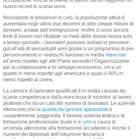
occupazione. Anche le offerte di lavoro hanno raggiunto un
nuovo record lo scorso anno.
Nonostante le proiezioni in calo, la popolazione attiva è
aumentata negli ultimi due decenni di oltre cinque milioni di
persone, aiutata dall’immigrazione. Inoltre ci sono ancora
fonti di lavoro non sfruttate: la metà delle donne lavora solo
a tempo parziale, i lavoratori possono andare in pensione
già all’età di sessantatré anni grazie a un programma di pre-
pensionamento e i tedeschi lavorano in media
meno ore
all’anno rispetto agli altri Paesi secondo l’Organizzazione
per la cooperazione e lo sviluppo economico, circa un
quarto in meno rispetto agli americani e quasi il 40% in
meno rispetto ai cinesi.
La carenza di lavoratori qualificati è in realtà causata da
scarse competenze e dalla mancanza di incentivi al lavoro
piuttosto che da un calo del numero di lavoratori. Le aziende
riferiscono che la
qualità dei giovani apprendisti
è
costantemente peggiorata. Il famoso sistema tedesco di
formazione professionale duale è
in crisi
a causa di
un’errata attenzione alla formazione accademica. Anche il
numero dei diplomati dell’istruzione terziaria è