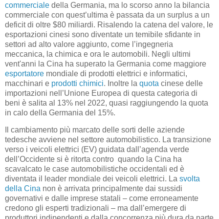
commerciale
della Germania, ma lo scorso anno la bilancia
commerciale con quest’ultima è passata da un surplus a un
deficit di oltre $80 miliardi. Risalendo la catena del valore, le
esportazioni cinesi sono diventate un temibile sfidante in
settori ad alto valore aggiunto, come l’ingegneria
meccanica, la chimica e ora le automobili. Negli ultimi
vent'anni la Cina ha superato la Germania come maggiore
esportatore
mondiale di prodotti elettrici e informatici,
macchinari e
prodotti chimici
. Inoltre la
quota
cinese delle
importazioni nell’Unione Europea di questa categoria di
beni è salita al 13% nel 2022, quasi raggiungendo la quota
in calo della Germania del 15%.
Il cambiamento più marcato delle sorti delle aziende
tedesche avviene nel settore automobilistico. La transizione
verso i veicoli elettrici (EV) guidata dall’agenda verde
dell’Occidente si è ritorta contro quando la Cina ha
scavalcato le case automobilistiche occidentali ed è
diventata il leader mondiale dei veicoli elettrici. La
svolta
della Cina
non è arrivata principalmente dai sussidi
governativi e dalle imprese statali – come erroneamente
credono gli esperti tradizionali – ma dall’emergere di
produttori indipendenti e dalla concorrenza più dura da parte