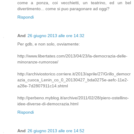
come a ponza, coi vecchietti, un teatrino, ed un bel
divertimento... come si puo paragonare ad oggi?
Rispondi
And
26 giugno 2013 alle ore 14:32
Per gdb, e non solo, ovviamente:
http://www.libertates.com/2013/04/23/la-democrazia-delle-
minoranze-rumorose/
http://archiviostorico.corriere.it/2013/aprile/27/Grillo_democr
azia_cuoca_Lenin_co_0_20130427_bda0275e-aefc-11e2-
a28e-7d2807911c14.shtml
http://perbeno.myblog.it/archive/2011/02/28/piero-ostellino-
idee-diverse-di-democrazia.html
Rispondi
And
26 giugno 2013 alle ore 14:52