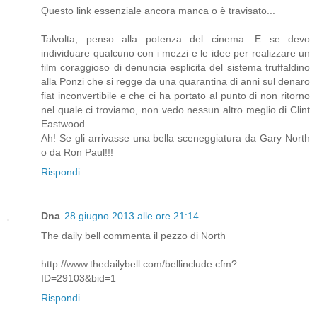
Questo link essenziale ancora manca o è travisato...
Talvolta, penso alla potenza del cinema. E se devo
individuare qualcuno con i mezzi e le idee per realizzare un
film coraggioso di denuncia esplicita del sistema truffaldino
alla Ponzi che si regge da una quarantina di anni sul denaro
fiat inconvertibile e che ci ha portato al punto di non ritorno
nel quale ci troviamo, non vedo nessun altro meglio di Clint
Eastwood...
Ah! Se gli arrivasse una bella sceneggiatura da Gary North
o da Ron Paul!!!
Rispondi
Dna
28 giugno 2013 alle ore 21:14
The daily bell commenta il pezzo di North
http://www.thedailybell.com/bellinclude.cfm?
ID=29103&bid=1
Rispondi