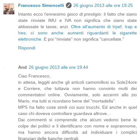
Francesco Simoncelli
26 giugno 2013 alle ore 19:25
Intanto ecco l'ennesimo
gioco di prestigio
: il fatto che siano
state rinviate IMU e IVA non significa che siano state
abbassate le tasse, anzi.
Oltre all'aumento di Irpef, Irap e
Ires, ci sono anche aumenti riguardanti le sigarette
elettroniche
. E poi "rinviate" non significa "cancellate."
Rispondi
And
26 giugno 2013 alle ore 19:44
Ciao Francesco,
in attesa, leggiti anche gli articoli camomillosi su Sole24ore
e Corriere, che tuttavia non hanno convinto molti dei
commentatori online. Ovviamente, solo accenni allo zio
Mario, ma tutti si ricordano bene del "mortadella".
MPS ha fatto cose simili coi suoi trucchi. Ed anche in quel
caso chi doveva controllare guardava altrove...
Dai commenti si comprende che alcuni vedono bene le
colpe dei politici e li identificano con nome e soprannome,
ma hanno ancora difficoltà ad individuare i complici
finanziari delle banche centrali.