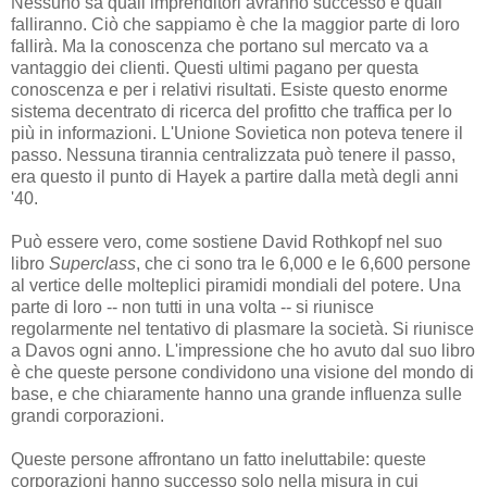
Nessuno sa quali imprenditori avranno successo e quali
falliranno. Ciò che sappiamo è che la maggior parte di loro
fallirà. Ma la conoscenza che portano sul mercato va a
vantaggio dei clienti. Questi ultimi pagano per questa
conoscenza e per i relativi risultati. Esiste questo enorme
sistema decentrato di ricerca del profitto che traffica per lo
più in informazioni. L'Unione Sovietica non poteva tenere il
passo. Nessuna tirannia centralizzata può tenere il passo,
era questo il punto di Hayek a partire dalla metà degli anni
'40.
Può essere vero, come sostiene David Rothkopf nel suo
libro
Superclass
, che ci sono tra le 6,000 e le 6,600 persone
al vertice delle molteplici piramidi mondiali del potere. Una
parte di loro -- non tutti in una volta -- si riunisce
regolarmente nel tentativo di plasmare la società. Si riunisce
a Davos ogni anno. L'impressione che ho avuto dal suo libro
è che queste persone condividono una visione del mondo di
base, e che chiaramente hanno una grande influenza sulle
grandi corporazioni.
Queste persone affrontano un fatto ineluttabile: queste
corporazioni hanno successo solo nella misura in cui