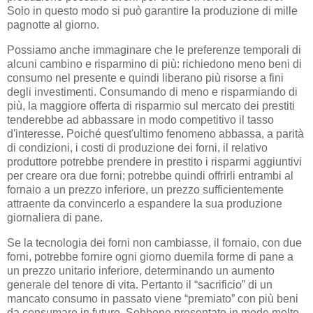
Solo in questo modo si può garantire la produzione di mille
pagnotte al giorno.
Possiamo anche immaginare che le preferenze temporali di
alcuni cambino e risparmino di più: richiedono meno beni di
consumo nel presente e quindi liberano più risorse a fini
degli investimenti. Consumando di meno e risparmiando di
più, la maggiore offerta di risparmio sul mercato dei prestiti
tenderebbe ad abbassare in modo competitivo il tasso
d'interesse. Poiché quest'ultimo fenomeno abbassa, a parità
di condizioni, i costi di produzione dei forni, il relativo
produttore potrebbe prendere in prestito i risparmi aggiuntivi
per creare ora due forni; potrebbe quindi offrirli entrambi al
fornaio a un prezzo inferiore, un prezzo sufficientemente
attraente da convincerlo a espandere la sua produzione
giornaliera di pane.
Se la tecnologia dei forni non cambiasse, il fornaio, con due
forni, potrebbe fornire ogni giorno duemila forme di pane a
un prezzo unitario inferiore, determinando un aumento
generale del tenore di vita. Pertanto il “sacrificio” di un
mancato consumo in passato viene “premiato” con più beni
da consumare in futuro. Sebbene presentato in modo molto