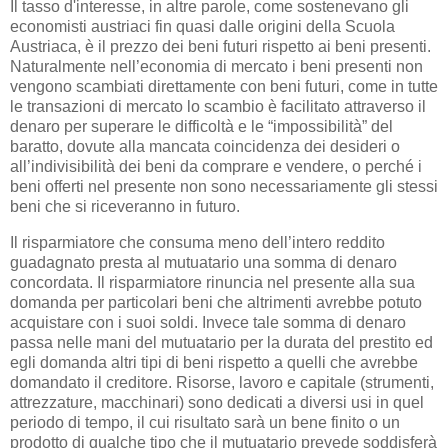
Il tasso d'interesse, in altre parole, come sostenevano gli
economisti austriaci fin quasi dalle origini della Scuola
Austriaca, è il prezzo dei beni futuri rispetto ai beni presenti.
Naturalmente nell’economia di mercato i beni presenti non
vengono scambiati direttamente con beni futuri, come in tutte
le transazioni di mercato lo scambio è facilitato attraverso il
denaro per superare le difficoltà e le “impossibilità” del
baratto, dovute alla mancata coincidenza dei desideri o
all’indivisibilità dei beni da comprare e vendere, o perché i
beni offerti nel presente non sono necessariamente gli stessi
beni che si riceveranno in futuro.
Il risparmiatore che consuma meno dell’intero reddito
guadagnato presta al mutuatario una somma di denaro
concordata. Il risparmiatore rinuncia nel presente alla sua
domanda per particolari beni che altrimenti avrebbe potuto
acquistare con i suoi soldi. Invece tale somma di denaro
passa nelle mani del mutuatario per la durata del prestito ed
egli domanda altri tipi di beni rispetto a quelli che avrebbe
domandato il creditore. Risorse, lavoro e capitale (strumenti,
attrezzature, macchinari) sono dedicati a diversi usi in quel
periodo di tempo, il cui risultato sarà un bene finito o un
prodotto di qualche tipo che il mutuatario prevede soddisferà