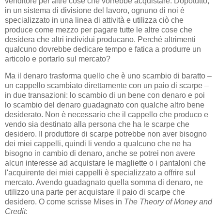
venditore per altre cose che vorrebbe acquistare. Dopotutto,
in un sistema di divisione del lavoro, ognuno di noi è
specializzato in una linea di attività e utilizza ciò che
produce come mezzo per pagare tutte le altre cose che
desidera che altri individui producano. Perché altrimenti
qualcuno dovrebbe dedicare tempo e fatica a produrre un
articolo e portarlo sul mercato?
Ma il denaro trasforma quello che è uno scambio di baratto –
un cappello scambiato direttamente con un paio di scarpe –
in due transazioni: lo scambio di un bene con denaro e poi
lo scambio del denaro guadagnato con qualche altro bene
desiderato. Non è necessario che il cappello che produco e
vendo sia destinato alla persona che ha le scarpe che
desidero. Il produttore di scarpe potrebbe non aver bisogno
dei miei cappelli, quindi li vendo a qualcuno che ne ha
bisogno in cambio di denaro, anche se potrei non avere
alcun interesse ad acquistare le magliette o i pantaloni che
l'acquirente dei miei cappelli è specializzato a offrire sul
mercato. Avendo guadagnato quella somma di denaro, ne
utilizzo una parte per acquistare il paio di scarpe che
desidero. O come scrisse Mises in
The Theory of Money and
Credit
: