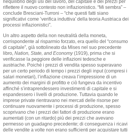
riequilibrio degli usi del lavoro, del capitale e dei prezzi per
riflettere il nuovo contesto non inflazionistico. “Mi sembra” –
conclude Bresciani-Turroni – “che questi fatti siano
significativi come ’verifica induttiva’ della teoria Austriaca dei
processi inflazionistici”.
Un altro aspetto della non neutralità della moneta,
corrispondente al risparmio forzato, era quello del “consumo
di capitale”, già sottolineato da Mises nel suo precedente
libro,
Nation, State, and Economy
(1919), prima che si
verificasse la peggiore delle inflazioni tedesche e
austriache. Poiché i prezzi di vendita spesso superavano
per un certo periodo di tempo i prezzi degli input (compresi i
salari monetari), l’inflazione creava l’impressione di un
aumento dei margini di profitto e ciò fungeva da incentivo
affinché s'intraprendessero investimenti di capitale e si
espandessero i livelli di produzione. Tuttavia quando le
imprese private rientravano nei mercati delle risorse per
continuare nuovamente i processi di produzione, spesso
scoprivano che i prezzi dei fattori di produzione erano
aumentati (con un ritardo) più dei prezzi che avevano
permesso un guadagno precedente; di conseguenza i ricavi
delle vendite a volte non erano sufficienti per acquistare tutti