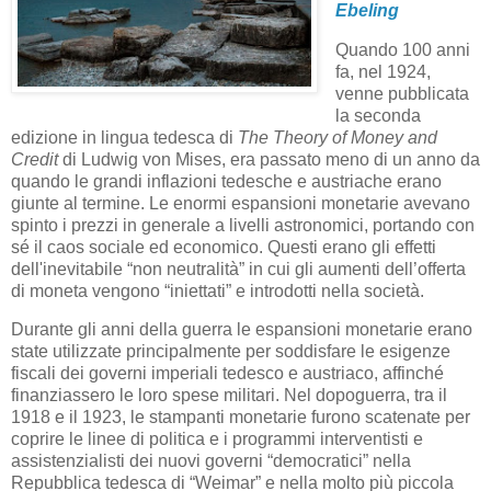
Ebeling
Quando 100 anni
fa, nel 1924,
venne pubblicata
la seconda
edizione in lingua tedesca di
The Theory of Money and
Credit
di Ludwig von Mises, era passato meno di un anno da
quando le grandi inflazioni tedesche e austriache erano
giunte al termine. Le enormi espansioni monetarie avevano
spinto i prezzi in generale a livelli astronomici, portando con
sé il caos sociale ed economico. Questi erano gli effetti
dell'inevitabile “non neutralità” in cui gli aumenti dell’offerta
di moneta vengono “iniettati” e introdotti nella società.
Durante gli anni della guerra le espansioni monetarie erano
state utilizzate principalmente per soddisfare le esigenze
fiscali dei governi imperiali tedesco e austriaco, affinché
finanziassero le loro spese militari. Nel dopoguerra, tra il
1918 e il 1923, le stampanti monetarie furono scatenate per
coprire le linee di politica e i programmi interventisti e
assistenzialisti dei nuovi governi “democratici” nella
Repubblica tedesca di “Weimar” e nella molto più piccola