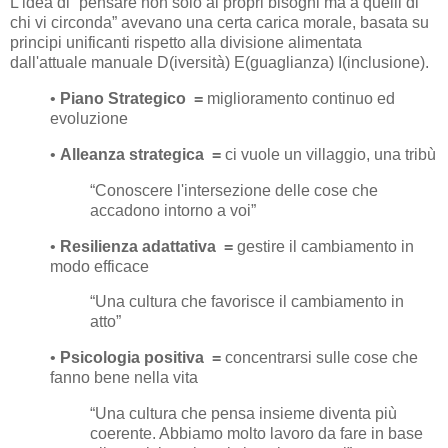
L’idea di “pensare non solo ai propri bisogni ma a quelli di
chi vi circonda” avevano una certa carica morale, basata su
principi unificanti rispetto alla divisione alimentata
dall'attuale manuale D(iversità) E(guaglianza) I(inclusione).
•
Piano Strategico =
miglioramento continuo ed
evoluzione
•
Alleanza strategica =
ci vuole un villaggio, una tribù
“Conoscere l'intersezione delle cose che
accadono intorno a voi”
•
Resilienza adattativa =
gestire il cambiamento in
modo efficace
“Una cultura che favorisce il cambiamento in
atto”
•
Psicologia positiva =
concentrarsi sulle cose che
fanno bene nella vita
“Una cultura che pensa insieme diventa più
coerente. Abbiamo molto lavoro da fare in base