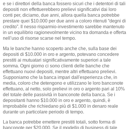
e se i direttori della banca fossero sicuri che i detentori di tali
depositi non effettuerebbero prelievi significativi dai loro
conti per, diciamo, due anni, allora quella banca potrebbe
prestare quei $10.000 per due anni a coloro ritenuti “degni di
credito”. Il nesso risparmio-investimento sarebbe mantenuto
in un equilibrio ragionevolmente vicino tra domanda e offerta
nell’uso di risorse scarse nel tempo.
Ma le banche hanno scoperto anche che, sulla base dei
depositi di $10.000 in oro e argento, potevano concedere
prestiti ai mutuatari significativamente superiori a tale
somma. Ogni giorno ci sono clienti delle banche che
effettuano nuovi depositi, mentre altri effettuano prelievi.
Supponiamo che la banca impari dall'esperienza che, in
media, coloro che detengono e utilizzano le loro banconote
effettuano, al netto, solo prelievi in ​​oro o argento pari al 10%
del totale delle passività in banconote della banca. Se i
depositanti hanno $10.000 in oro e argento, quindi, è
improbabile che richiedano più di $1.000 in denaro reale
durante un particolare periodo di tempo.
La banca potrebbe emettere prestiti totali, sotto forma di
banconote per $20.000. Se il modello di business di tale