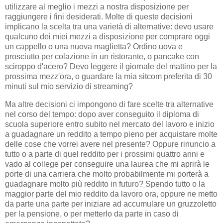
utilizzare al meglio i mezzi a nostra disposizione per
raggiungere i fini desiderati. Molte di queste decisioni
implicano la scelta tra una varietà di alternative: devo usare
qualcuno dei miei mezzi a disposizione per comprare oggi
un cappello o una nuova maglietta? Ordino uova e
prosciutto per colazione in un ristorante, o pancake con
sciroppo d'acero? Devo leggere il giornale del mattino per la
prossima mezz'ora, o guardare la mia sitcom preferita di 30
minuti sul mio servizio di streaming?
Ma altre decisioni ci impongono di fare scelte tra alternative
nel corso del tempo: dopo aver conseguito il diploma di
scuola superiore entro subito nel mercato del lavoro e inizio
a guadagnare un reddito a tempo pieno per acquistare molte
delle cose che vorrei avere nel presente? Oppure rinuncio a
tutto o a parte di quel reddito per i prossimi quattro anni e
vado al college per conseguire una laurea che mi aprirà le
porte di una carriera che molto probabilmente mi porterà a
guadagnare molto più reddito in futuro? Spendo tutto o la
maggior parte del mio reddito da lavoro ora, oppure ne metto
da parte una parte per iniziare ad accumulare un gruzzoletto
per la pensione, o per metterlo da parte in caso di