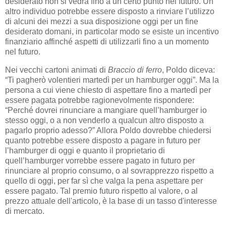
desiderato non si vedrà fino a un certo punto nel futuro. Un
altro individuo potrebbe essere disposto a rinviare l’utilizzo
di alcuni dei mezzi a sua disposizione oggi per un fine
desiderato domani, in particolar modo se esiste un incentivo
finanziario affinché aspetti di utilizzarli fino a un momento
nel futuro.
Nei vecchi cartoni animati di
Braccio di ferro
, Poldo diceva:
“Ti pagherò volentieri martedì per un hamburger oggi”. Ma la
persona a cui viene chiesto di aspettare fino a martedì per
essere pagata potrebbe ragionevolmente rispondere:
“Perché dovrei rinunciare a mangiare quell’hamburger io
stesso oggi, o a non venderlo a qualcun altro disposto a
pagarlo proprio adesso?” Allora Poldo dovrebbe chiedersi
quanto potrebbe essere disposto a pagare in futuro per
l’hamburger di oggi e quanto il proprietario di
quell’hamburger vorrebbe essere pagato in futuro per
rinunciare al proprio consumo, o al sovrapprezzo rispetto a
quello di oggi, per far sì che valga la pena aspettare per
essere pagato. Tal premio futuro rispetto al valore, o al
prezzo attuale dell'articolo, è la base di un tasso d'interesse
di mercato.