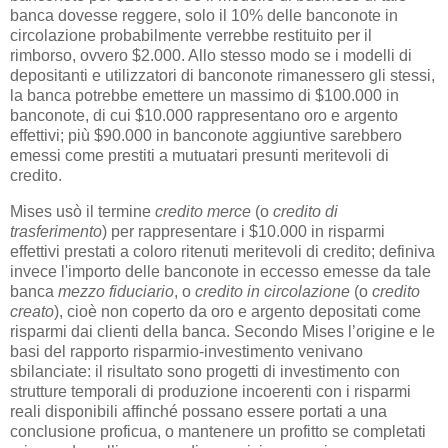
banca dovesse reggere, solo il 10% delle banconote in
circolazione probabilmente verrebbe restituito per il
rimborso, ovvero $2.000. Allo stesso modo se i modelli di
depositanti e utilizzatori di banconote rimanessero gli stessi,
la banca potrebbe emettere un massimo di $100.000 in
banconote, di cui $10.000 rappresentano oro e argento
effettivi; più $90.000 in banconote aggiuntive sarebbero
emessi come prestiti a mutuatari presunti meritevoli di
credito.
Mises usò il termine
credito merce
(o
credito di
trasferimento
) per rappresentare i $10.000 in risparmi
effettivi prestati a coloro ritenuti meritevoli di credito; definiva
invece l'importo delle banconote in eccesso emesse da tale
banca
mezzo fiduciario
, o
credito in circolazione
(o
credito
creato
), cioè non coperto da oro e argento depositati come
risparmi dai clienti della banca. Secondo Mises l’origine e le
basi del rapporto risparmio-investimento venivano
sbilanciate: il risultato sono progetti di investimento con
strutture temporali di produzione incoerenti con i risparmi
reali disponibili affinché possano essere portati a una
conclusione proficua, o mantenere un profitto se completati