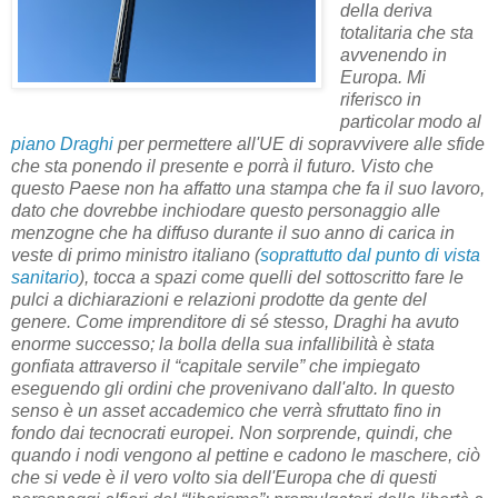
della deriva
totalitaria che sta
avvenendo in
Europa. Mi
riferisco in
particolar modo al
piano Draghi
per permettere all'UE di sopravvivere alle sfide
che sta ponendo il presente e porrà il futuro. Visto che
questo Paese non ha affatto una stampa che fa il suo lavoro,
dato che dovrebbe inchiodare questo personaggio alle
menzogne che ha diffuso durante il suo anno di carica in
veste di primo ministro italiano (
soprattutto dal punto di vista
sanitario
), tocca a spazi come quelli del sottoscritto fare le
pulci a dichiarazioni e relazioni prodotte da gente del
genere. Come imprenditore di sé stesso, Draghi ha avuto
enorme successo; la bolla della sua infallibilità è stata
gonfiata attraverso il “capitale servile” che impiegato
eseguendo gli ordini che provenivano dall'alto. In questo
senso è un asset accademico che verrà sfruttato fino in
fondo dai tecnocrati europei. Non sorprende, quindi, che
quando i nodi vengono al pettine e cadono le maschere, ciò
che si vede è il vero volto sia dell'Europa che di questi