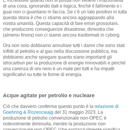
È incredibile quanto non si possa non vedere l'irrazionalità
di una cosa, ignorando dati e logica, finché il fallimento e i
guai non ci guardano in faccia. Se c'è un lato positivo in tutta
questa storia è che ci stiamo ancora aggrappando alla
nostra umanità. Questa capacità di fare errori grossolani,
che producono conseguenze disastrose, dimostra che
(almeno finora) non ci siamo ancora trasformati in cyborg.
Ora non solo dobbiamo annullare tutti i danni che sono stati
inflitti al petrolio e al gas nella discussione pubblica, ma
dobbiamo anche spiegare quanto siano importanti gli
idrocarburi per la produzione di energie rinnovabili e perché
una carenza di oro nero è un male per tutti e ha impatti
significativi su tutte le forme di energia.
Acque agitate per petrolio e nucleare
Ciò che davvero conferma questo punto è la
relazione di
Goehring & Rozencwajg
del 31 maggio 2023. La
produzione di petrolio convenzionale non-OPEC è
notevolmente diminuita, mentre la produzione non
convenzionale non-OPEC (che sostanzialmente significa