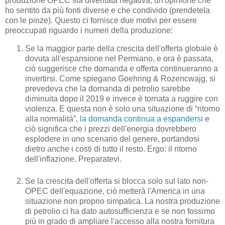
produzione OPEC sia diventata negativa, un'opinione che
ho sentito da più fonti diverse e che condivido (prendetela
con le pinze). Questo ci fornisce due motivi per essere
preoccupati riguardo i numeri della produzione:
Se la maggior parte della crescita dell'offerta globale è
dovuta all'espansione nel Permiano, e ora è passata,
ciò suggerisce che domanda e offerta continueranno a
invertirsi. Come spiegano Goehring & Rozencwajg, si
prevedeva che la domanda di petrolio sarebbe
diminuita dopo il 2019 e invece è tornata a ruggire con
violenza. E questa non è solo una situazione di “ritorno
alla normalità”,
la domanda continua a espandersi
e
ciò significa che i prezzi dell'energia dovrebbero
esplodere in uno scenario del genere, portandosi
dietro anche i costi di tutto il resto. Ergo: il ritorno
dell'inflazione. Preparatevi.
Se la crescita dell'offerta si blocca solo sul lato non-
OPEC dell'equazione, ciò metterà l'America in una
situazione non proprio simpatica. La nostra produzione
di petrolio ci ha dato autosufficienza e se non fossimo
più in grado di ampliare l'accesso alla nostra fornitura