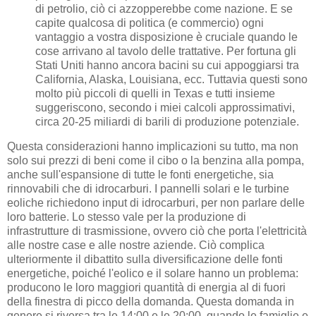
di petrolio, ciò ci azzopperebbe come nazione. E se
capite qualcosa di politica (e commercio) ogni
vantaggio a vostra disposizione è cruciale quando le
cose arrivano al tavolo delle trattative. Per fortuna gli
Stati Uniti hanno ancora bacini su cui appoggiarsi tra
California, Alaska, Louisiana, ecc. Tuttavia questi sono
molto più piccoli di quelli in Texas e tutti insieme
suggeriscono, secondo i miei calcoli approssimativi,
circa 20-25 miliardi di barili di produzione potenziale.
Questa considerazioni hanno implicazioni su tutto, ma non
solo sui prezzi di beni come il cibo o la benzina alla pompa,
anche sull'espansione di tutte le fonti energetiche, sia
rinnovabili che di idrocarburi. I pannelli solari e le turbine
eoliche richiedono input di idrocarburi, per non parlare delle
loro batterie. Lo stesso vale per la produzione di
infrastrutture di trasmissione, ovvero ciò che porta l'elettricità
alle nostre case e alle nostre aziende. Ciò complica
ulteriormente il dibattito sulla diversificazione delle fonti
energetiche, poiché l'eolico e il solare hanno un problema:
producono le loro maggiori quantità di energia al di fuori
della finestra di picco della domanda. Questa domanda in
genere si riversa tra le 14:00 e le 20:00, quando le famiglie e