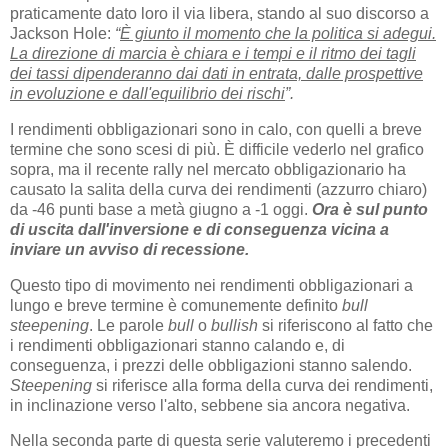
praticamente dato loro il via libera, stando al suo discorso a
Jackson Hole:
“
È giunto il momento che la politica si adegui.
La direzione di marcia è chiara e i tempi e il ritmo dei tagli
dei tassi dipenderanno dai dati in entrata, dalle prospettive
in evoluzione e dall'equilibrio dei rischi
”.
I rendimenti obbligazionari sono in calo, con quelli a breve
termine che sono scesi di più. È difficile vederlo nel grafico
sopra, ma il recente rally nel mercato obbligazionario ha
causato la salita della curva dei rendimenti (azzurro chiaro)
da -46 punti base a metà giugno a -1 oggi.
Ora è sul punto
di uscita dall'inversione e di conseguenza vicina a
inviare un avviso di recessione.
Questo tipo di movimento nei rendimenti obbligazionari a
lungo e breve termine è comunemente definito
bull
steepening
. Le parole
bull
o
bullish
si riferiscono al fatto che
i rendimenti obbligazionari stanno calando e, di
conseguenza, i prezzi delle obbligazioni stanno salendo.
Steepening
si riferisce alla forma della curva dei rendimenti,
in inclinazione verso l'alto, sebbene sia ancora negativa.
Nella seconda parte di questa serie valuteremo i precedenti