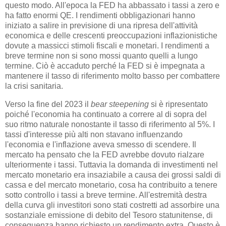
questo modo. All'epoca la FED ha abbassato i tassi a zero e
ha fatto enormi QE. I rendimenti obbligazionari hanno
iniziato a salire in previsione di una ripresa dell'attività
economica e delle crescenti preoccupazioni inflazionistiche
dovute a massicci stimoli fiscali e monetari. I rendimenti a
breve termine non si sono mossi quanto quelli a lungo
termine. Ciò è accaduto perché la FED si è impegnata a
mantenere il tasso di riferimento molto basso per combattere
la crisi sanitaria.
Verso la fine del 2023 il
bear steepening
si è ripresentato
poiché l'economia ha continuato a correre al di sopra del
suo ritmo naturale nonostante il tasso di riferimento al 5%. I
tassi d'interesse più alti non stavano influenzando
l'economia e l'inflazione aveva smesso di scendere. Il
mercato ha pensato che la FED avrebbe dovuto rialzare
ulteriormente i tassi. Tuttavia la domanda di investimenti nel
mercato monetario era insaziabile a causa dei grossi saldi di
cassa e del mercato monetario, cosa ha contribuito a tenere
sotto controllo i tassi a breve termine. All'estremità destra
della curva gli investitori sono stati costretti ad assorbire una
sostanziale emissione di debito del Tesoro statunitense, di
conseguenza hanno richiesto un rendimento extra. Questo è