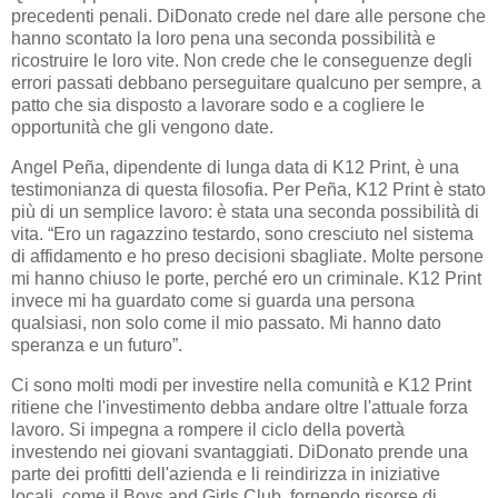
precedenti penali. DiDonato crede nel dare alle persone che
hanno scontato la loro pena una seconda possibilità e
ricostruire le loro vite. Non crede che le conseguenze degli
errori passati debbano perseguitare qualcuno per sempre, a
patto che sia disposto a lavorare sodo e a cogliere le
opportunità che gli vengono date.
Angel Peña, dipendente di lunga data di K12 Print, è una
testimonianza di questa filosofia. Per Peña, K12 Print è stato
più di un semplice lavoro: è stata una seconda possibilità di
vita. “Ero un ragazzino testardo, sono cresciuto nel sistema
di affidamento e ho preso decisioni sbagliate. Molte persone
mi hanno chiuso le porte, perché ero un criminale. K12 Print
invece mi ha guardato come si guarda una persona
qualsiasi, non solo come il mio passato. Mi hanno dato
speranza e un futuro”.
Ci sono molti modi per investire nella comunità e K12 Print
ritiene che l'investimento debba andare oltre l'attuale forza
lavoro. Si impegna a rompere il ciclo della povertà
investendo nei giovani svantaggiati. DiDonato prende una
parte dei profitti dell'azienda e li reindirizza in iniziative
locali, come il Boys and Girls Club, fornendo risorse di