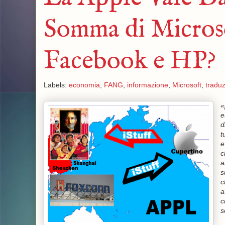
Somma di Microso
Facebook e HP?
Labels:
economia
,
FANG
,
informazione
,
Microsoft
,
traduz
«
e
d
t
e
c
a
s
c
a
c
s