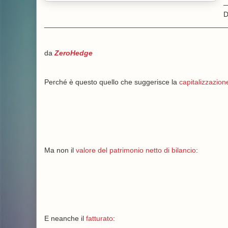
D
_____________________________________________
da
ZeroHedge
Perché è questo quello che suggerisce la
capitalizzazion
Ma non il
valore del patrimonio netto di bilancio
:
E neanche il
fatturato
: