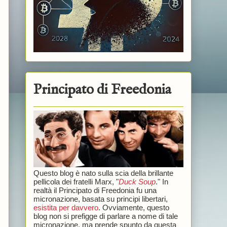
Principato di Freedonia
Questo blog è nato sulla scia della brillante
pellicola dei fratelli Marx, "
Duck Soup
." In
realtà il Principato di Freedonia fu una
micronazione, basata su principi libertari,
esistita per davvero
. Ovviamente, questo
blog non si prefigge di parlare a nome di tale
micronazione, ma prende spunto da questa