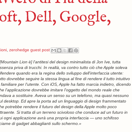
ft, Dell, Google,
ioni
,
zerohedge guest post
[Mountain Lion è] l'antitesi del design minimalista di Jon Ive, tutta
ssenza priva di trucchi. In realtà, va contro tutto ciò che Apple soleva
ifendere quando era la regina dello sviluppo dell'interfaccia utente:
utto dovrebbe seguire la stessa lingua al fine di rendere il tutto intuitivo
 familiare per l'utente. Con iOS, Apple ha fatto marcia indietro, dicendo
he l'applicazione dovrebbe imitare l'oggetto del mondo reale che
ndava a sostituire. Aveva un senso su un telefono, ma quasi nessuno
ul desktop. Ed apre la porta ad un linguaggio di design frammentato
he potrebbe rendere il futuro del design della Apple molto poco
ttraente. Si tratta di un terreno scivoloso che conduce ad un futuro in
ui ogni applicazione avrà una propria interfaccia — uno schifoso
ciame di gadget abbaglianti sullo schermo.»