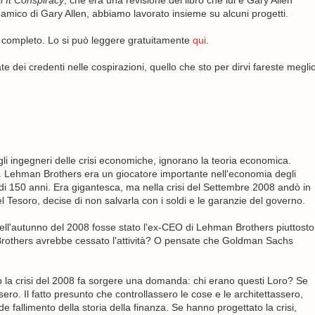
l It Conspiracy
, che era una revisione del libro che lui e Gary Allen
 amico di Gary Allen, abbiamo lavorato insieme su alcuni progetti.
o completo. Lo si può leggere gratuitamente
qui
.
te dei credenti nelle cospirazioni, quello che sto per dirvi fareste megli
 gli ingegneri delle crisi economiche, ignorano la teoria economica.
o. Lehman Brothers era un giocatore importante nell'economia degli
iù di 150 anni. Era gigantesca, ma nella crisi del Settembre 2008 andò in
Tesoro, decise di non salvarla con i soldi e le garanzie del governo.
ell'autunno del 2008 fosse stato l'ex-CEO di Lehman Brothers piuttosto
others avrebbe cessato l'attività? O pensate che Goldman Sachs
 la crisi del 2008 fa sorgere una domanda: chi erano questi Loro? Se
ro. Il fatto presunto che controllassero le cose e le architettassero,
 fallimento della storia della finanza. Se hanno progettato la crisi,