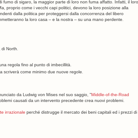
 fumo di sigaro, la maggior parte di loro non fuma affatto. Infatti, il lor
a, proprio come i vecchi capi politici, devono la loro posizione alla
endenti dalla politica per proteggersi dalla concorrenza del libero
mmetteranno la loro casa – e la nostra – su una mano perdente.
 di North.
na regola fino al punto di imbecillità.
azia scriverà come minimo due nuove regole.
nunciato da Ludwig von Mises nel suo saggio, "
Middle-of-the-Road
 problemi causati da un intervento precedente crea nuovi problemi.
e irrazionale
perché distrugge il mercato dei beni capitali ed i prezzi di