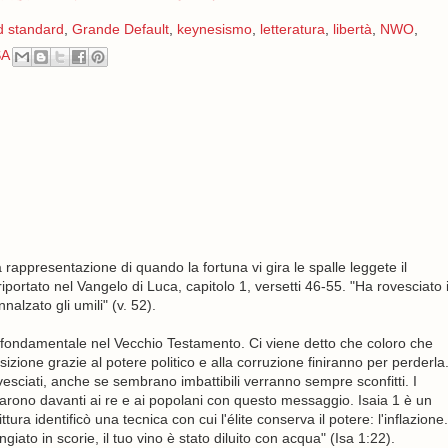
d standard
,
Grande Default
,
keynesismo
,
letteratura
,
libertà
,
NWO
,
A
rappresentazione di quando la fortuna vi gira le spalle leggete il
riportato nel Vangelo di Luca, capitolo 1, versetti 46-55. "Ha rovesciato 
nnalzato gli umili" (v. 52).
fondamentale nel Vecchio Testamento. Ci viene detto che coloro che
izione grazie al potere politico e alla corruzione finiranno per perderla
sciati, anche se sembrano imbattibili verranno sempre sconfitti. I
darono davanti ai re e ai popolani con questo messaggio. Isaia 1 è un
ura identificò una tecnica con cui l'élite conserva il potere: l'inflazione.
ngiato in scorie, il tuo vino è stato diluito con acqua" (Isa 1:22).