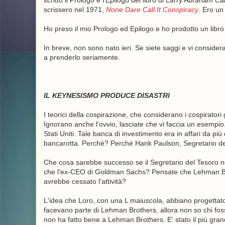
scritto il Prologo e l'Epilogo del libro di Larry Abraham
Cal
scrissero nel 1971,
None Dare Call It Conspiracy
. Ero un
Ho preso il mio Prologo ed Epilogo e ho prodotto un libr
In breve, non sono nato ieri. Se siete saggi e vi considera
a prenderlo seriamente.
IL KEYNESISMO PRODUCE DISASTRI
I teorici della cospirazione, che considerano i cospiratori
Ignorano anche l'ovvio, lasciate che vi faccia un esempi
Stati Uniti. Tale banca di investimento era in affari da p
bancarotta. Perché? Perché Hank Paulson, Segretario del 
Che cosa sarebbe successo se il Segretario del Tesoro n
che l'ex-CEO di Goldman Sachs? Pensate che Lehman Br
avrebbe cessato l'attività?
L'idea che Loro, con una L maiuscola, abbiano progettato
facevano parte di Lehman Brothers, allora non so chi fosse
non ha fatto bene a Lehman Brothers. E' stato il più grande