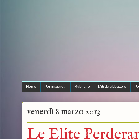
Home
Per iniziare...
Rubriche
Miti da abbattere
Po
venerdì 8 marzo 2013
Le Elite Perderan