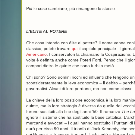
Più le cose cambiano, più rimangono le stesse.
L'ELITE AL POTERE
Che cosa intendo con élite al potere? Il nome venne coniato
classico, potete trovare
qui
il capitolo principale. Il giorn
Americano
. I conservatori la chiamano la Cospirazione. 
volte è definita anche come Poteri Forti. Penso che il gior
compari dietro le quinte che sono furbi a metà.
Chi sono? Sono uomini ricchi ed influenti che tengono un
sconsideratamente la leva economica – il debito – perchè so
governativi. Alcuni di loro perdono, ma non come classe.
La chiave della loro posizione economica è la loro manipola
quinte, ma la loro strategia è diversa da quella dei vecchi c
furono sostituiti alla fine degli anni '50. Il romanzo
The La
ignora il sistema che ha sostituito la base cattolica. L'ar
mercanti e avvocati – i quali hanno sostituito i Puritani di 
durò per circa 90 anni. Il trionfo di Jack Kennedy, che sembr
dei Bramini, attraverso Harvard. Jack andò a Harvard graz