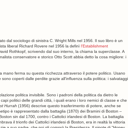
 dal sociologo di sinistra C. Wright Mills nel 1956. Il suo libro è un
alista liberal Richard Rovere nel 1956 la definì
l'Establishment
David Rothkopf, scrivendo dal suo interno, la chiama la superclasse. A
nalista conservatore e storico Otto Scott abbia detto la cosa migliore: i
a mano ferma su questa ricchezza attraverso il potere politico. Usano
no coperti dalle perdite grazie all'influenza sulla politica: i salvataggi
zione politica invisibile. Sono i padroni della politica da dietro le
api politici delle grandi città, i quali erano i loro nemici di classe e che
st Hurrah
(1956) descrive questo trasferimento di potere, anche se
chetipo è rappresentato dalla battaglia (1870) dei Bramini di Boston –
Boston sin dal 1700, contro i Cattolici irlandesi di Boston. La battaglia
ava il trionfo dei Cattolici irlandesi di Boston, era in realtà la vittoria
ie a suo padre, che poi gli comprò la Presidenza. Il nipote di "Honey