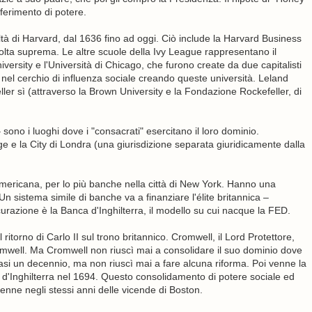
sferimento di potere.
oltà di Harvard, dal 1636 fino ad oggi. Ciò include la Harvard Business
olta suprema. Le altre scuole della Ivy League rappresentano il
iversity e l'Università di Chicago, che furono create da due capitalisti
e nel cerchio di influenza sociale creando queste università. Leland
ller sì (attraverso la Brown University e la Fondazione Rockefeller, di
ono i luoghi dove i "consacrati" esercitano il loro dominio.
ge e la City di Londra (una giurisdizione separata giuridicamente dalla
americana, per lo più banche nella città di New York. Hanno una
 sistema simile di banche va a finanziare l'élite britannica –
azione è la Banca d'Inghilterra, il modello su cui nacque la FED.
 ritorno di Carlo II sul trono britannico. Cromwell, il Lord Protettore,
omwell. Ma Cromwell non riuscì mai a consolidare il suo dominio dove
i un decennio, ma non riuscì mai a fare alcuna riforma. Poi venne la
 d'Inghilterra nel 1694. Questo consolidamento di potere sociale ed
enne negli stessi anni delle vicende di Boston.