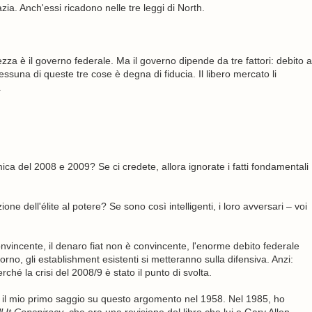
zia. Anch'essi ricadono nelle tre leggi di North.
ezza è il governo federale. Ma il governo dipende da tre fattori: debito a
ssuna di queste tre cose è degna di fiducia. Il libero mercato li
.
ica del 2008 e 2009? Se ci credete, allora ignorate i fatti fondamentali
one dell'élite al potere? Se sono così intelligenti, i loro avversari – voi
vincente, il denaro fiat non è convincente, l'enorme debito federale
orno, gli establishment esistenti si metteranno sulla difensiva. Anzi:
rché la crisi del 2008/9 è stato il punto di svolta.
tto il mio primo saggio su questo argomento nel 1958. Nel 1985, ho