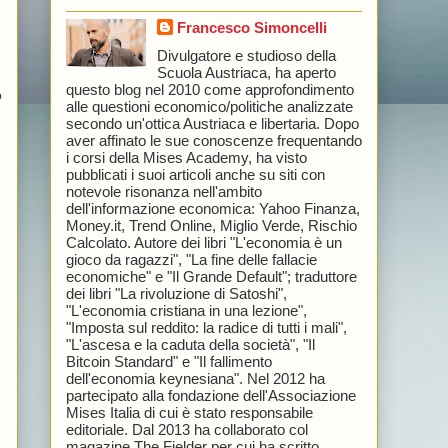
Francesco Simoncelli
Divulgatore e studioso della
Scuola Austriaca, ha aperto
questo blog nel 2010 come approfondimento
o
alle questioni economico/politiche analizzate
secondo un'ottica Austriaca e libertaria. Dopo
aver affinato le sue conoscenze frequentando
i corsi della Mises Academy, ha visto
pubblicati i suoi articoli anche su siti con
notevole risonanza nell'ambito
dell'informazione economica: Yahoo Finanza,
Money.it, Trend Online, Miglio Verde, Rischio
Calcolato. Autore dei libri "L'economia è un
gioco da ragazzi", "La fine delle fallacie
economiche" e "Il Grande Default"; traduttore
dei libri "La rivoluzione di Satoshi",
"L'economia cristiana in una lezione",
"Imposta sul reddito: la radice di tutti i mali",
"L'ascesa e la caduta della società", "Il
Bitcoin Standard" e "Il fallimento
dell'economia keynesiana". Nel 2012 ha
partecipato alla fondazione dell'Associazione
Mises Italia di cui è stato responsabile
editoriale. Dal 2013 ha collaborato col
magazine The Fielder per cui ha scritto