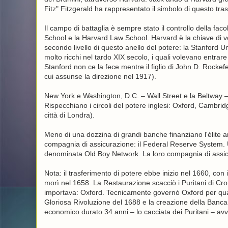
Fitz" Fitzgerald ha rappresentato il simbolo di questo tra
Il campo di battaglia è sempre stato il controllo della fac
School e la Harvard Law School. Harvard è la chiave di v
secondo livello di questo anello del potere: la Stanford Un
molto ricchi nel tardo XIX secolo, i quali volevano entrar
Stanford non ce la fece mentre il figlio di John D. Rockefe
cui assunse la direzione nel 1917).
New York e Washington, D.C. – Wall Street e la Beltway – s
Rispecchiano i circoli del potere inglesi: Oxford, Cambrid
città di Londra).
Meno di una dozzina di grandi banche finanziano l'élite 
compagnia di assicurazione: il Federal Reserve System. Un
denominata Old Boy Network. La loro compagnia di assicur
Nota: il trasferimento di potere ebbe inizio nel 1660, con il
morì nel 1658. La Restaurazione scacciò i Puritani di Cr
importava: Oxford. Tecnicamente governò Oxford per quas
Gloriosa Rivoluzione del 1688 e la creazione della Banca
economico durato 34 anni – lo cacciata dei Puritani – avv