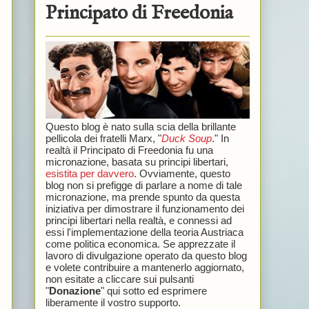
Principato di Freedonia
Questo blog è nato sulla scia della brillante
pellicola dei fratelli Marx, "
Duck Soup
." In
realtà il Principato di Freedonia fu una
micronazione, basata su principi libertari,
esistita per davvero
. Ovviamente, questo
blog non si prefigge di parlare a nome di tale
micronazione, ma prende spunto da questa
iniziativa per dimostrare il funzionamento dei
principi libertari nella realtà, e connessi ad
essi l'implementazione della teoria Austriaca
come politica economica. Se apprezzate il
lavoro di divulgazione operato da questo blog
e volete contribuire a mantenerlo aggiornato,
non esitate a cliccare sui pulsanti
"
Donazione
" qui sotto ed esprimere
liberamente il vostro supporto.