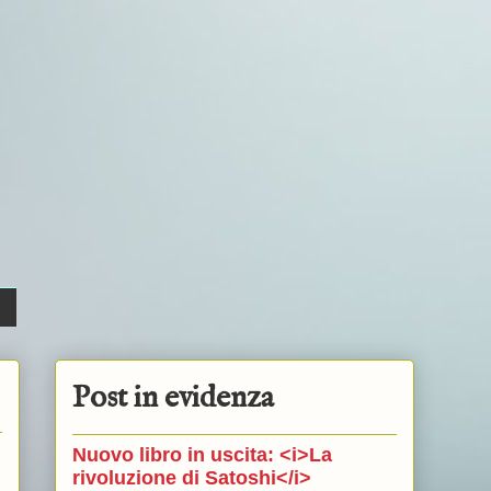
Post in evidenza
Nuovo libro in uscita: <i>La
rivoluzione di Satoshi</i>