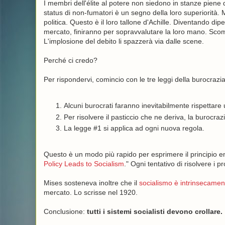
I membri dell'élite al potere non siedono in stanze piene di
status di non-fumatori è un segno della loro superiorità. M
politica. Questo è il loro tallone d'Achille. Diventando dip
mercato, finiranno per sopravvalutare la loro mano. Sco
L'implosione del debito li spazzerà via dalle scene.
Perché ci credo?
Per rispondervi, comincio con le tre leggi della burocrazia
Alcuni burocrati faranno inevitabilmente rispettare u
Per risolvere il pasticcio che ne deriva, la burocr
La legge #1 si applica ad ogni nuova regola.
Questo è un modo più rapido per esprimere il principio e
Policy Leads to Socialism
." Ogni tentativo di risolvere i
Mises sosteneva inoltre che il
socialismo è intrinsecament
mercato. Lo scrisse nel 1920.
Conclusione:
tutti i sistemi socialisti devono crollare.