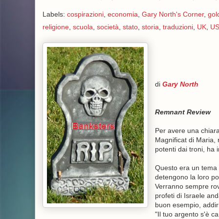
Labels:
cospirazioni
,
economia
,
Gary North's Corner
,
gol
religione
,
scuola
,
società
,
stato
,
storia
,
traduzioni
,
UK
,
US
di
Gary North
Remnant Review
Per avere una chiara 
Magnificat di Maria, 
potenti dai troni, ha i
Questo era un tema 
detengono la loro pos
Verranno sempre rove
profeti di Israele an
buon esempio, addiritt
"Il tuo argento s'è ca