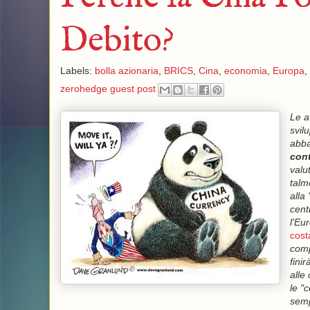
Debito?
Labels:
bolla azionaria
,
BRICS
,
Cina
,
economia
,
Europa
,
zerohedge guest post
Le a
svilu
abba
con
valu
talm
alla
cent
l'Eu
cost
comp
fini
alle
le "
semp