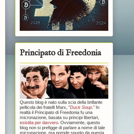
Principato di Freedonia
Questo blog è nato sulla scia della brillante
pellicola dei fratelli Marx, "
Duck Soup
." In
realtà il Principato di Freedonia fu una
micronazione, basata su principi libertari,
esistita per davvero
. Ovviamente, questo
blog non si prefigge di parlare a nome di tale
micronazione, ma prende spunto da questa