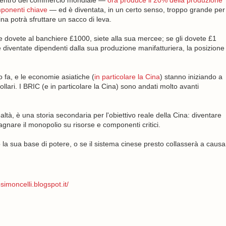
centro del commercio mondiale —
ora produce il 20% della produzione
ponenti chiave
— ed è diventata, in un certo senso, troppo grande per
ina potrà sfruttare un sacco di leva.
 dovete al banchiere £1000, siete alla sua mercee; se gli dovete £1
, e diventate dipendenti dalla sua produzione manifatturiera, la posizione
 fa, e le economie asiatiche (
in particolare la Cina
) stanno iniziando a
llari. I BRIC (e in particolare la Cina) sono andati molto avanti
tà, è una storia secondaria per l'obiettivo reale della Cina: diventare
are il monopolio su risorse e componenti critici.
la sua base di potere, o se il sistema cinese presto collasserà a causa
simoncelli.blogspot.it/