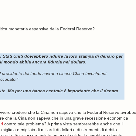
litica monetaria espansiva della Federal Reserve?
i Stati Uniti dovrebbero ridurre la loro stampa di denaro per
il mondo abbia ancora fiducia nel dollaro.
il presidente del fondo sovrano cinese China Investment
occupato."
lute. Ma per una banca centrale è importante che il denaro
vero credere che la Cina non sapeva che la Federal Reserve avrebb
re che la Cina non sapeva che in una grave recessione economica
ri
contro tale problema? A prima vista sembrerebbe anche che il
liaia e migliaia di miliardi di dollari e di strumenti di debito
ezzata. Se avessero voluto un asset solido, lo avrebbero dovuto