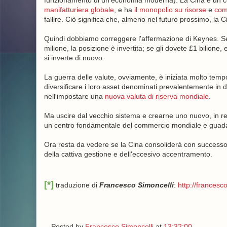
funzionamento di un'economia moderna). La Cina è un 
manifatturiera globale
, e ha
il monopolio su risorse
e
com
fallire. Ciò significa che, almeno nel futuro prossimo, la C
Quindi dobbiamo correggere l'affermazione di Keynes. Se
milione, la posizione è invertita; se gli dovete £1 bilione
si inverte di nuovo.
La guerra delle valute, ovviamente, è iniziata molto tempo
diversificare i loro asset denominati prevalentemente in do
nell'impostare una
nuova valuta di riserva mondiale
.
Ma uscire dal vecchio sistema e crearne uno nuovo, in real
un centro fondamentale del commercio mondiale e guadagn
Ora resta da vedere se la Cina consoliderà con successo 
della cattiva gestione e dell'eccesivo accentramento.
[*]
traduzione di
Francesco Simoncelli
:
http://francesco
Posted by
Francesco Simoncelli
at
13:32:00