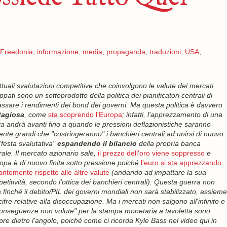
Freedonia
,
informazione
,
media
,
propaganda
,
traduzioni
,
USA
,
ttuali svalutazioni competitive che coinvolgono le valute dei mercati
ppati sono un sottoprodotto della politica dei pianificatori centrali di
ssare i rendimenti dei bond dei governi. Ma questa politica è davvero
tagiosa
, come
sta scoprendo l'Europa
; infatti, l'apprezzamento di una
ta andrà avanti fino a quando le pressioni deflazionistiche saranno
ente grandi che "costringeranno" i banchieri centrali ad unirsi di nuovo
 "festa svalutativa"
espandendo il bilancio
della propria banca
rale. Il mercato azionario sale,
il prezzo dell'oro viene soppresso
e
ropa è di nuovo finita sotto pressione poiché
l'euro si sta apprezzando
antemente rispetto alle altre valute
(andando ad impattare la sua
etitività, secondo l'ottica dei banchieri centrali). Questa guerra non
rà finché il debito/PIL dei governi mondiali non sarà stabilizzato, assieme
 cifre relative alla disoccupazione. Ma i mercati non salgono all'infinito e
conseguenze non volute" per la stampa monetaria a tavoletta sono
re dietro l'angolo, poiché come ci ricorda Kyle Bass nel video qui in