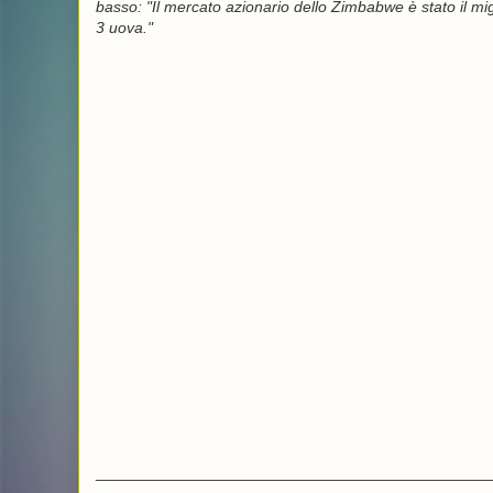
basso: "Il mercato azionario dello Zimbabwe è stato il mi
3 uova."
_____________________________________________