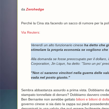
da
Zerohedge
Perché la Cina sta facendo un sacco di rumore per la po
Via Reuters
:
Venerdì un alto funzionario cinese
ha detto che gl
stimolare la propria economia se vogliono che 
Alla domanda se fosse preoccupato per il dollaro, 
Corporation, Jin Liqun, ha detto: "Sono un po' pre
"Non ci saranno vincitori nella guerra delle va
vada nel posto giusto."
Sembra abbastanza assurdo a prima vista. Dobbiamo dav
stampato tonnellate di denaro? Dobbiamo davvero crede
Ben Bernanke non avrebbe gettato
bilioni e bilioni di dolla
governo cinese si sia dato la zappa sui piedi possedendo mig
denominati in una valuta che può essere facilmente depr