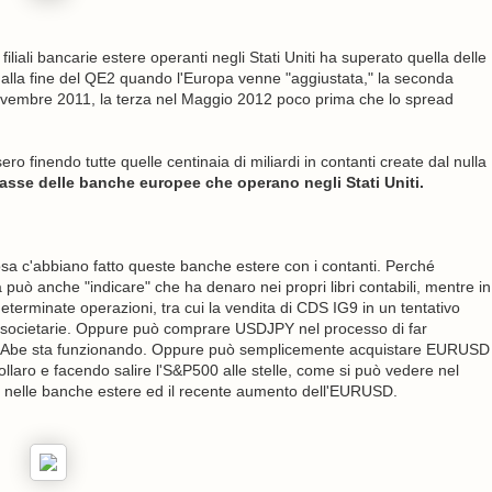
iliali bancarie estere operanti negli Stati Uniti ha superato quella delle
ma alla fine del QE2 quando l'Europa venne "aggiustata," la seconda
ovembre 2011, la terza nel Maggio 2012 poco prima che lo spread
 finendo tutte quelle centinaia di miliardi in contanti create dal nulla
casse delle banche europee che operano negli Stati Uniti.
sa c'abbiano fatto queste banche estere con i contanti. Perché
uò anche "indicare" che ha denaro nei propri libri contabili, mentre in
 determinate operazioni, tra cui la vendita di CDS IG9 in un tentativo
oni societarie. Oppure può comprare USDJPY nel processo di far
io di Abe sta funzionando. Oppure può semplicemente acquistare EURUSD
llaro e facendo salire l'S&P500 alle stelle, come si può vedere nel
ità nelle banche estere ed il recente aumento dell'EURUSD.