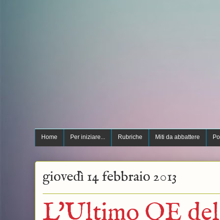
Home
Per iniziare...
Rubriche
Miti da abbattere
Po
giovedì 14 febbraio 2013
L'Ultimo QE del