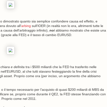
o dimostrato quanto sia semplice confondere causa ed effetto, e
ra dovuto all'
arbing
sull'IOER (in realtà non lo era, altrimenti tutte le
 causa dell'arbitraggio infinito),
noi
abbiamo mostrato che esiste una
e (grazie alla FED) e il tasso di cambio EURUSD.
e
chiara e definita
tra i $500 miliardi che la FED ha trasferito nelle
nell'EURUSD, al che tutti stavano festeggiando la fine della crisi
egli asset. Proprio come ora (per inciso, un argomento che abbiamo
i, o il tempo necessario per l'acquisto di quasi $200 miliardi di MBS da
ificare se, proprio come durante il QE2, la FED stesse finanziando con
A. Proprio come nel 2011.