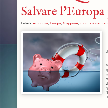
Salvare l'Europa
Labels:
economia
,
Europa
,
Giappone
,
informazione
,
trad
N
q
m
d
d
q
"
d