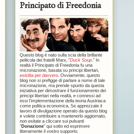
Principato di Freedonia
Questo blog è nato sulla scia della brillante
pellicola dei fratelli Marx, "
Duck Soup
." In
realtà il Principato di Freedonia fu una
micronazione, basata su principi libertari,
esistita per davvero
. Ovviamente, questo
blog non si prefigge di parlare a nome di tale
micronazione, ma prende spunto da questa
iniziativa per dimostrare il funzionamento dei
principi libertari nella realtà, e connessi ad
essi l'implementazione della teoria Austriaca
come politica economica. Se apprezzate il
lavoro di divulgazione operato da questo blog
e volete contribuire a mantenerlo aggiornato,
non esitate a cliccare sui pulsanti
"
Donazione
" qui sotto ed esprimere
liberamente il vostro supporto.