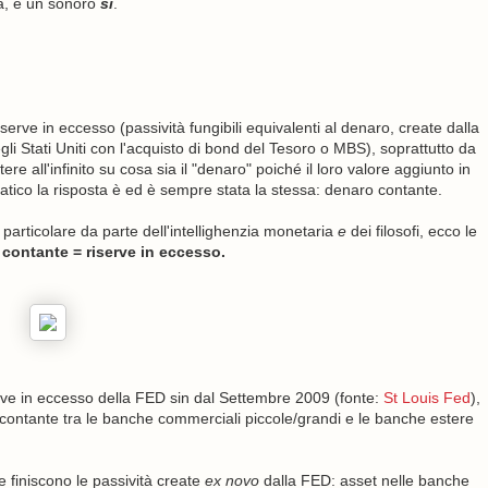
a, è un sonoro
sì
.
erve in eccesso (passività fungibili equivalenti al denaro, create dalla
 Stati Uniti con l'acquisto di bond del Tesoro o MBS), soprattutto da
ere all'infinito su cosa sia il "denaro" poiché il loro valore aggiunto in
ratico la risposta è ed è sempre stata la stessa: denaro contante.
articolare da parte dell'intellighenzia monetaria
e
dei filosofi, ecco le
contante = riserve in eccesso.
serve in eccesso della FED sin dal Settembre 2009 (fonte:
St Louis Fed
),
o contante tra le banche commerciali piccole/grandi e le banche estere
 finiscono le passività create
ex novo
dalla FED: asset nelle banche