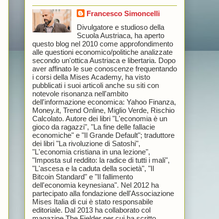
Francesco Simoncelli
Divulgatore e studioso della
Scuola Austriaca, ha aperto
questo blog nel 2010 come approfondimento
alle questioni economico/politiche analizzate
secondo un'ottica Austriaca e libertaria. Dopo
aver affinato le sue conoscenze frequentando
i corsi della Mises Academy, ha visto
pubblicati i suoi articoli anche su siti con
notevole risonanza nell'ambito
dell'informazione economica: Yahoo Finanza,
Money.it, Trend Online, Miglio Verde, Rischio
Calcolato. Autore dei libri "L'economia è un
gioco da ragazzi", "La fine delle fallacie
economiche" e "Il Grande Default"; traduttore
dei libri "La rivoluzione di Satoshi",
"L'economia cristiana in una lezione",
"Imposta sul reddito: la radice di tutti i mali",
"L'ascesa e la caduta della società", "Il
Bitcoin Standard" e "Il fallimento
dell'economia keynesiana". Nel 2012 ha
partecipato alla fondazione dell'Associazione
Mises Italia di cui è stato responsabile
editoriale. Dal 2013 ha collaborato col
magazine The Fielder per cui ha scritto