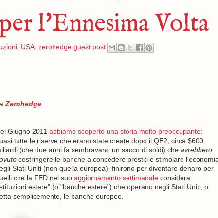
 per l'Ennesima Volta
uzioni
,
USA
,
zerohedge guest post
da
Zerohedge
el Giugno 2011
abbiamo scoperto una storia molto preoccupante
:
uasi tutte le riserve che erano state create dopo il QE2, circa $600
iliardi (che due anni fa sembravano un sacco di soldi) che
avrebbero
ovuto
costringere le banche a concedere prestiti e stimolare l'economi
egli Stati Uniti (non quella europea), finirono per diventare denaro per
uelli che la FED nel suo
aggiornamento settimanale
considera
istituzioni estere" (o "banche estere") che operano negli Stati Uniti, o
etta semplicemente, le banche europee.