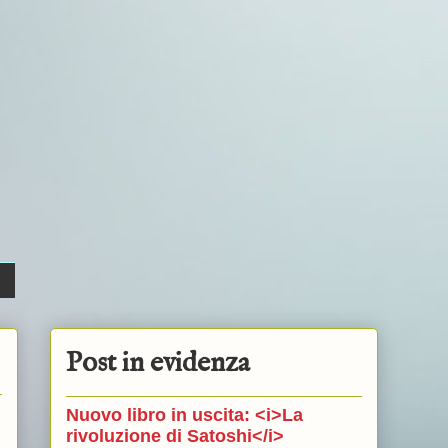
Post in evidenza
Nuovo libro in uscita: <i>La
rivoluzione di Satoshi</i>