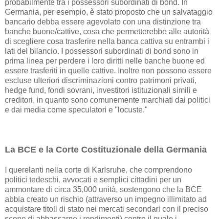
probabilmente tra i possessori subordinati di bond. In
Germania, per esempio, è stato proposto che un salvataggio
bancario debba essere agevolato con una distinzione tra
banche buone/cattive, cosa che permetterebbe alle autorità
di scegliere cosa trasferire nella banca cattiva su entrambi i
lati del bilancio. I possessori subordinati di bond sono in
prima linea per perdere i loro diritti nelle banche buone ed
essere trasferiti in quelle cattive. Inoltre non possono essere
escluse ulteriori discriminazioni contro patrimoni privati,
hedge fund, fondi sovrani, investitori istituzionali simili e
creditori, in quanto sono comunemente marchiati dai politici
e dai media come speculatori e "locuste."
La BCE e la Corte Costituzionale della Germania
I querelanti nella corte di Karlsruhe, che comprendono
politici tedeschi, avvocati e semplici cittadini per un
ammontare di circa 35,000 unità, sostengono che la BCE
abbia creato un rischio (attraverso un impegno illimitato ad
acquistare titoli di stato nei mercati secondari con il preciso
scopo di abbassarne i rendimenti) contro il quale i