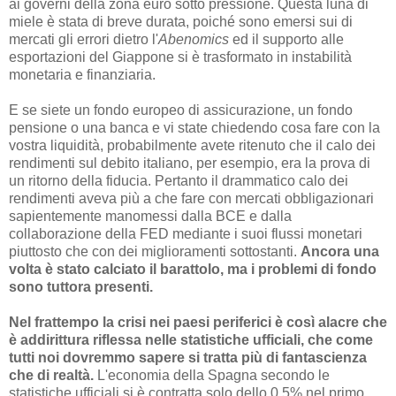
ai governi della zona euro sotto pressione. Questa luna di
miele è stata di breve durata, poiché sono emersi sui di
mercati gli errori dietro l'
Abenomics
ed il supporto alle
esportazioni del Giappone si è trasformato in instabilità
monetaria e finanziaria.
E se siete un fondo europeo di assicurazione, un fondo
pensione o una banca e vi state chiedendo cosa fare con la
vostra liquidità, probabilmente avete ritenuto che il calo dei
rendimenti sul debito italiano, per esempio, era la prova di
un ritorno della fiducia. Pertanto il drammatico calo dei
rendimenti aveva più a che fare con mercati obbligazionari
sapientemente manomessi dalla BCE e dalla
collaborazione della FED mediante i suoi flussi monetari
piuttosto che con dei miglioramenti sottostanti.
Ancora una
volta è stato calciato il barattolo, ma i problemi di fondo
sono tuttora presenti.
Nel frattempo la crisi nei paesi periferici è così alacre che
è addirittura riflessa nelle statistiche ufficiali, che come
tutti noi dovremmo sapere si tratta più di fantascienza
che di realtà.
L'economia della Spagna secondo le
statistiche ufficiali si è contratta solo dello 0.5% nel primo