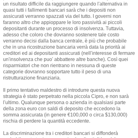
un risultato difficile da raggiungere quando l'alternativa in
quasi tutti i fallimenti bancari sarà che i depositi non
assicurati verranno spazzati via del tutto. I governi non
faranno altro che appioppare le loro passività ai piccoli
depositanti durante un processo di insolvenza. Tuttavia,
adesso che coloro che dovranno sostenere tale costo
verranno decisi dalla banca centrale, è più che probabile
che in una ricostruzione bancaria verrà data la priorità ai
creditori ed ai depositanti assicurati (nell'interesse di fermare
un'insolvenza che puo' abbattere altre banche). Così quei
risparmiatori che non rientrano in nessuna di queste
categorie dovranno sopportare tutto il peso di una
ristrutturazione finanziaria.
Il primo tentativo maldestro di introdurre questa nuova
strategia è stato perpetrato nella piccola Cipro, e non sarà
l'ultimo. Qualunque persona o azienda in qualsiasi parte
della zona euro con saldi di deposito che eccedono la
somma assicurata (in genere €100,000 o circa $130,000)
rischia di perdere la quantità eccedente.
La discriminazione tra i creditori bancari si diffonderà