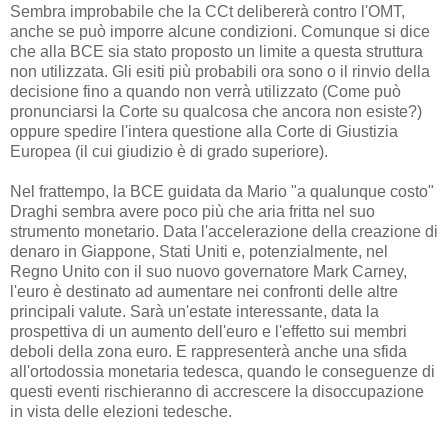
Sembra improbabile che la CCt delibererà contro l'OMT,
anche se può imporre alcune condizioni. Comunque si dice
che alla BCE sia stato proposto un limite a questa struttura
non utilizzata. Gli esiti più probabili ora sono o il rinvio della
decisione fino a quando non verrà utilizzato (Come può
pronunciarsi la Corte su qualcosa che ancora non esiste?)
oppure spedire l'intera questione alla Corte di Giustizia
Europea (il cui giudizio è di grado superiore).
Nel frattempo, la BCE guidata da Mario "a qualunque costo"
Draghi sembra avere poco più che aria fritta nel suo
strumento monetario. Data l'accelerazione della creazione di
denaro in Giappone, Stati Uniti e, potenzialmente, nel
Regno Unito con il suo nuovo governatore Mark Carney,
l'euro è destinato ad aumentare nei confronti delle altre
principali valute. Sarà un'estate interessante, data la
prospettiva di un aumento dell'euro e l'effetto sui membri
deboli della zona euro. E rappresenterà anche una sfida
all'ortodossia monetaria tedesca, quando le conseguenze di
questi eventi rischieranno di accrescere la disoccupazione
in vista delle elezioni tedesche.