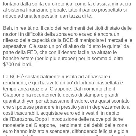
lontano dalla solita euro-retorica, come la classica minaccia
al sistema finanziario globale, tutto il panico prospettato si
riduce ad una tempesta in uan tazza di tè..
Beh, in realtà no. Il calo dei rendimenti dei titoli di stato delle
nazioni in difficoltà della zona euro era ed è ancora un
riflesso della capacità della BCE di manipolare i mercati e le
aspettative. C'è stato un po' di aiuto da "dietro le quinte" da
parte della FED, che con il denaro facile ha aiutato le
banche estere (per lo più europee) per la somma di oltre
$700 miliardi.
La BCE è sostanzialmente riuscita ad abbassare i
rendimenti, e qui ha avuto un po' di fortuna inaspettata e
temporanea grazie al Giappone. Dal momento che il
Giappone ha recentemente deciso di stampare grandi
quantità di yen per abbassarne il valore, era quasi scontato
che si potesse prendere in prestito yen in deprezzamento a
costi trascurabili, acquistare euro ed investirli in debito
dell'Eurozona. Dopo l'introduzione delle nuove politiche
monetarie del Giappone, i rendimenti dei debiti della zona
euro hanno iniziato a scendere, diffondendo felicità e gioia