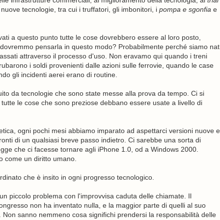
lle infrastrutture commerciali, al miglioramento della tecnologia, al
trial
uove tecnologie, tra cui i truffatori, gli imbonitori, i
pompa e sgonfia
e
ivati a questo punto tutte le cose dovrebbero essere al loro posto,
rché dovremmo pensarla in questo modo? Probabilmente perché siamo nat
ssati attraverso il processo d'uso. Non eravamo qui quando i treni
ubarono i soldi provenienti dalle azioni sulle ferrovie, quando le case
do gli incidenti aerei erano di routine.
tuito da tecnologie che sono state messe alla prova da tempo. Ci si
 tutte le cose che sono preziose debbano essere usate a livello di
netica, ogni pochi mesi abbiamo imparato ad aspettarci versioni nuove e
ronti di un qualsiasi breve passo indietro. Ci sarebbe una sorta di
gge che ci facesse tornare agli iPhone 1.0, od a Windows 2000.
o come un diritto umano.
dinato che è insito in ogni progresso tecnologico.
un piccolo problema con l'improvvisa caduta delle chiamate. Il
ngresso non ha inventato nulla, e la maggior parte di quelli al suo
se. Non sanno nemmeno cosa significhi prendersi la responsabilità delle