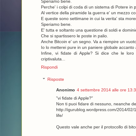
Speriamo bene.
Perche' i colpi di coda di un sistema di Potere in 
Al vertice della piramide la guerra e' un mezzo c
E queste sono settimane in cui la verita' sta mor
Speriamo bene.
E' tutta e soltanto una questione di soldi e domin
Che si spartissero le poste in palio.
Anche Bitcoin e' un segno. Va a riempire un vuo
Io lo metterei pure in un paniere globale accanto ad
Infine, vi fidate di Apple? Si dice che le loro
criptivaluta...
Rispondi
Risposte
Anonimo
4 settembre 2014 alle ore 13:
"vi fidate di Apple?"
Non ti puoi fidare di nessuno, neanche d
http://igurublog.wordpress.com/2014/02/
life/
Questo vale anche per il protocollo di bit