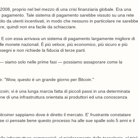
l 2008, proprio nel bel mezzo di una crisi finanziaria globale. Era una
i pagamento. Tale sistema di pagamento sarebbe vissuto su una rete
stito da utenti incentivati, in modo che nessuno in particolare ne sarebb
e, quindi non era facile da schiacciare.
 E con essa arrivava un sistema di pagamento largamente migliore di
alle monete nazionali. È più veloce, più economico, più sicuro e più
egni e non richiede la fiducia di terze parti.
 — siamo solo nelle prime fasi — possiamo assaporare come la
re: "Wow, questo è un grande giorno per Bitcoin."
oin; vi è una lunga marcia fatta di piccoli passi in una determinata
ne di una infrastruttura orientata ai produttori ed una conoscenza
itcoiner
sappiamo dove è diretto il mercato. E' frustrante constatare
e ci pensate bene questo processo ha alle sue spalle solo 5 anni e il