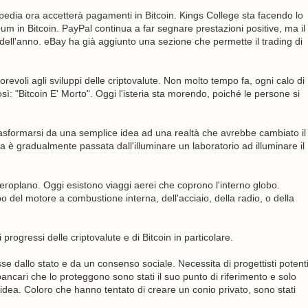
pedia ora accetterà pagamenti in Bitcoin. Kings College sta facendo lo
um in Bitcoin. PayPal continua a far segnare prestazioni positive, ma il
dell'anno. eBay ha già aggiunto una sezione che permette il trading di
revoli agli sviluppi delle criptovalute. Non molto tempo fa, ogni calo di
così: "Bitcoin E' Morto". Oggi l'isteria sta morendo, poiché le persone si
asformarsi da una semplice idea ad una realtà che avrebbe cambiato il
è gradualmente passata dall'illuminare un laboratorio ad illuminare il
aeroplano. Oggi esistono viaggi aerei che coprono l'interno globo.
o del motore a combustione interna, dell'acciaio, della radio, o della
 progressi delle criptovalute e di Bitcoin in particolare.
sse dallo stato e da un consenso sociale. Necessita di progettisti potent
ti bancari che lo proteggono sono stati il suo punto di riferimento e solo
e idea. Coloro che hanno tentato di creare un conio privato, sono stati