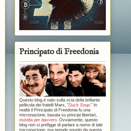
Principato di Freedonia
Questo blog è nato sulla scia della brillante
pellicola dei fratelli Marx, "
Duck Soup
." In
realtà il Principato di Freedonia fu una
micronazione, basata su principi libertari,
esistita per davvero
. Ovviamente, questo
blog non si prefigge di parlare a nome di tale
micronazione, ma prende spunto da questa