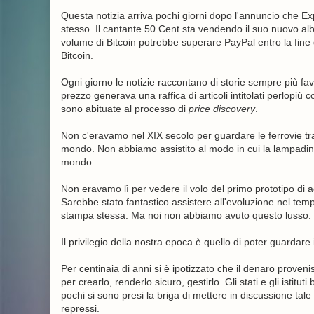
Questa notizia arriva pochi giorni dopo l'annuncio che Ex
stesso. Il cantante 50 Cent sta vendendo il suo nuovo alb
volume di Bitcoin potrebbe superare PayPal entro la fine 
Bitcoin.
Ogni giorno le notizie raccontano di storie sempre più favo
prezzo generava una raffica di articoli intitolati perlopiù 
sono abituate al processo di
price discovery
.
Non c'eravamo nel XIX secolo per guardare le ferrovie tr
mondo. Non abbiamo assistito al modo in cui la lampadina 
mondo.
Non eravamo lì per vedere il volo del primo prototipo di 
Sarebbe stato fantastico assistere all'evoluzione nel temp
stampa stessa. Ma noi non abbiamo avuto questo lusso.
Il privilegio della nostra epoca è quello di poter guardare i
Per centinaia di anni si è ipotizzato che il denaro proveni
per crearlo, renderlo sicuro, gestirlo. Gli stati e gli istitu
pochi si sono presi la briga di mettere in discussione tal
repressi.