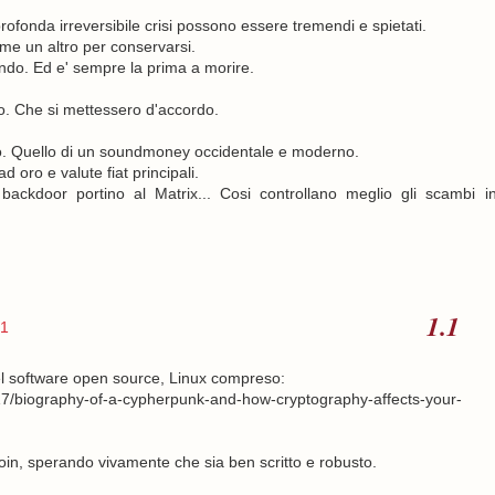
profonda irreversibile crisi possono essere tremendi e spietati.
ome un altro per conservarsi.
endo. Ed e' sempre la prima a morire.
io. Che si mettessero d'accordo.
to. Quello di un soundmoney occidentale e moderno.
 oro e valute fiat principali.
 backdoor portino al Matrix... Cosi controllano meglio gli scambi i
31
el software open source, Linux compreso:
17/biography-of-a-cypherpunk-and-how-cryptography-affects-your-
coin, sperando vivamente che sia ben scritto e robusto.