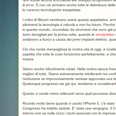
Non esiste alcuna scorciatoia allo sviluppo progressivo de
& error
. E con ciò arrivano anche tutte le debolezze delle n
le carenze tecnologiche inaspettate.
I critici di Bitcoin sembrano avere questa aspettativa: arr
altrimenti la tecnologia è ridicola e non ha futuro. Pe
in questo mondo, circondato da strumenti che sono già pa
sono deragliati per la prima volta, quando le
stockjobber
r
andarono a fuoco a causa dei primi impianti elettrici, quan
Ciò che rende meravigliosa la nostra vita di oggi, è costi
aspetta che tutte le cose funzionino perfettamente, e che
massa.
Siamo anche ridicolmente viziati. Nella nostra epoca fre
migliori di tutto. Siamo estremamente intolleranti nei conf
rivoluzione se improvvisamente venisse approvata una le
Qualunque progresso sia già qui, tendiamo a considerarl
Questo ci rende meno tolleranti verso quel processo disor
Ricordo molto bene quando è uscito l'iPhone 5, c'è stato 
Congresso ha indetto sedute. E' stata una vergogna. Il Co
interno non sa nulla circa i rischi associati con le impre