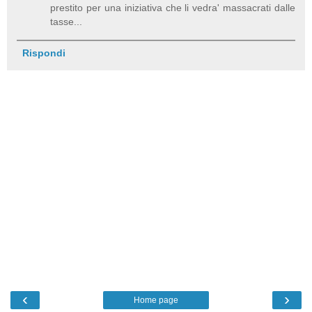
prestito per una iniziativa che li vedra' massacrati dalle
tasse...
Rispondi
‹
›
Home page