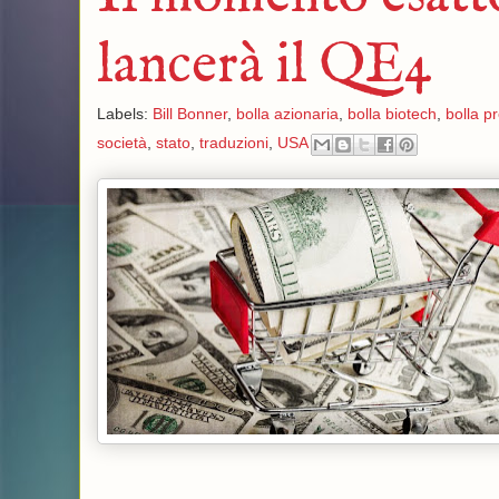
lancerà il QE4
Labels:
Bill Bonner
,
bolla azionaria
,
bolla biotech
,
bolla pr
società
,
stato
,
traduzioni
,
USA