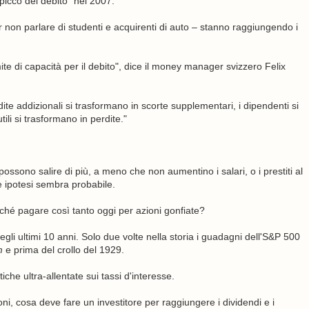
"picco del debito" nel 2007.
er non parlare di studenti e acquirenti di auto – stanno raggiungendo i
ite di capacità per il debito", dice il money manager svizzero Felix
ite addizionali si trasformano in scorte supplementari, i dipendenti si
tili si trasformano in perdite."
 possono salire di più, a meno che non aumentino i salari, o i prestiti al
 ipotesi sembra probabile.
rché pagare così tanto oggi per azioni gonfiate?
li ultimi 10 anni. Solo due volte nella storia i guadagni dell'S&P 500
m
e prima del crollo del 1929.
che ultra-allentate sui tassi d'interesse.
oni, cosa deve fare un investitore per raggiungere i dividendi e i