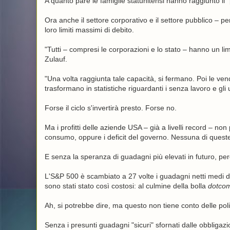
A quanto pare le famiglie statunitensi hanno raggiunto il 
Ora anche il settore corporativo e il settore pubblico – p
loro limiti massimi di debito.
"Tutti – compresi le corporazioni e lo stato – hanno un lim
Zulauf.
"Una volta raggiunta tale capacità, si fermano. Poi le vend
trasformano in statistiche riguardanti i senza lavoro e gli u
Forse il ciclo s'invertirà presto. Forse no.
Ma i profitti delle aziende USA – già a livelli record – non
consumo, oppure i deficit del governo. Nessuna di queste
E senza la speranza di guadagni più elevati in futuro, pe
L'S&P 500 è scambiato a 27 volte i guadagni netti medi deg
sono stati stato così costosi: al culmine della bolla
dotco
Ah, si potrebbe dire, ma questo non tiene conto delle politi
Senza i presunti guadagni "sicuri" sfornati dalle obbligazi