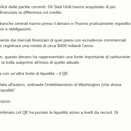
cit delle partite correnti. Gli Stati Uniti hanno acquistato di più
inanziato la differenza col credito.
loro banche centrali hanno preso il denaro e l'hanno praticamente rispedito
oni e obbligazioni.
veniente dai mercati finanziari di quei paesi con eccedenze commerciali
o registrare una media di circa $400 miliardi l'anno.
n, questo denaro ha rappresentato una fonte importante di carburante
la bolla subprime all'inizio di quello attuale.
on un'altra fonte di liquidità – il QE.
lata all'estero, sottraete l'indebitamento di Washington (che drena
iquidità".
mazzo.
nato col QE ha portato la liquidità vicino a livelli da record. Di