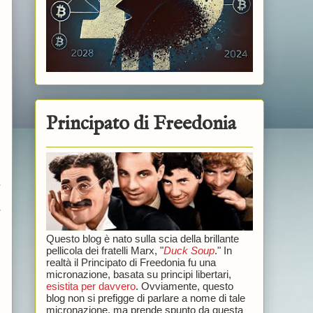
Principato di Freedonia
e
u
Questo blog è nato sulla scia della brillante
pellicola dei fratelli Marx, "
Duck Soup
." In
realtà il Principato di Freedonia fu una
micronazione, basata su principi libertari,
esistita per davvero
. Ovviamente, questo
blog non si prefigge di parlare a nome di tale
micronazione, ma prende spunto da questa