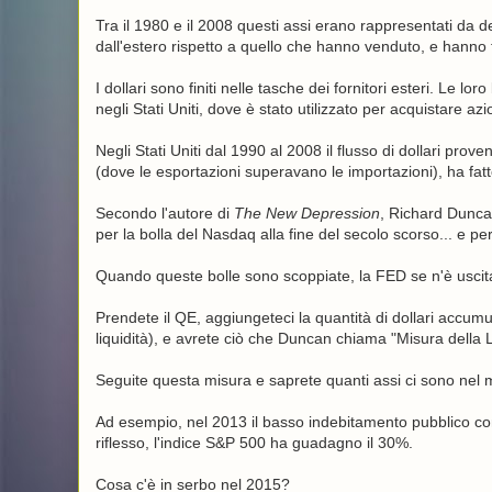
Tra il 1980 e il 2008 questi assi erano rappresentati da defi
dall'estero rispetto a quello che hanno venduto, e hanno f
I dollari sono finiti nelle tasche dei fornitori esteri. Le 
negli Stati Uniti, dove è stato utilizzato per acquistare azi
Negli Stati Uniti dal 1990 al 2008 il flusso di dollari pro
(dove le esportazioni superavano le importazioni), ha fatt
Secondo l'autore di
The New Depression
, Richard Dunca
per la bolla del Nasdaq alla fine del secolo scorso... e per 
Quando queste bolle sono scoppiate, la FED se n'è uscita c
Prendete il QE, aggiungeteci la quantità di dollari accumu
liquidità), e avrete ciò che Duncan chiama "Misura della L
Seguite questa misura e saprete quanti assi ci sono nel 
Ad esempio, nel 2013 il basso indebitamento pubblico combi
riflesso, l'indice S&P 500 ha guadagno il 30%.
Cosa c'è in serbo nel 2015?