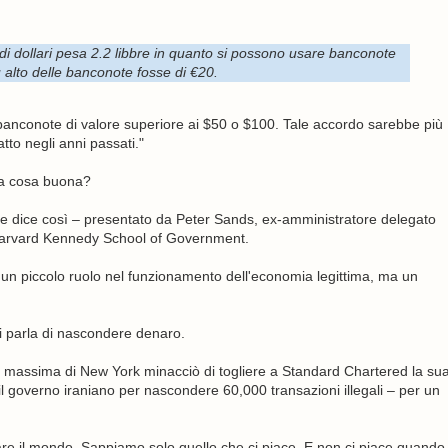
ne di dollari pesa 2.2 libbre in quanto si possono usare banconote
ù alto delle banconote fosse di €20.
banconote di valore superiore ai $50 o $100. Tale accordo sarebbe più
atto negli anni passati."
na cosa buona?
e dice così – presentato da Peter Sands, ex-amministratore delegato
 Harvard Kennedy School of Government.
o un piccolo ruolo nel funzionamento dell'economia legittima, ma un
 parla di nascondere denaro.
ce massima di New York minacciò di togliere a Standard Chartered la su
l governo iraniano per nascondere 60,000 transazioni illegali – per un
e il mondo. Sappiamo solo quello che ci piace. E non ci piace quando