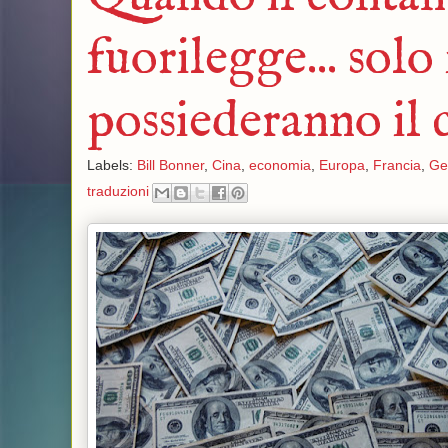
fuorilegge... solo
possiederanno il 
Labels:
Bill Bonner
,
Cina
,
economia
,
Europa
,
Francia
,
Ge
traduzioni