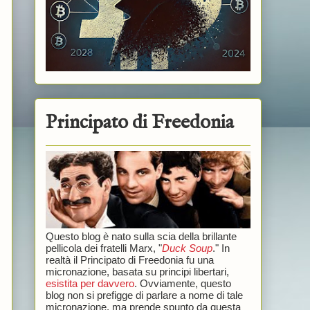
Principato di Freedonia
Questo blog è nato sulla scia della brillante
pellicola dei fratelli Marx, "
Duck Soup
." In
realtà il Principato di Freedonia fu una
micronazione, basata su principi libertari,
esistita per davvero
. Ovviamente, questo
blog non si prefigge di parlare a nome di tale
micronazione, ma prende spunto da questa