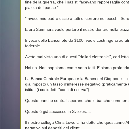
fine della guerra, che i nazisti facevano rappresaglie contro
piazza del paese."
"Invece mio ​​padre disse a tutti di correre nei boschi. Son
E ora Summers vuole portare il nostro denaro nella piaz
Invece delle banconote da $100, vuole costringerci ad util
federale.
Avete mai visto uno di questi "dollari elettronici", cari letto
Noi no. Non sappiamo come sono fatti. E siamo profondam
La Banca Centrale Europea e la Banca del Giappone – in
già imposto un tasso d'interesse negativo (praticamente 
istituti (i cosiddetti "conti di riserva").
Queste banche centrali sperano che le banche commerciali
Questo è già successo in Svizzera...
Il nostro collega Chris Lowe c' ha detto che quest'anno A
negativo sui depositi dei clienti.