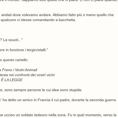
o andati dove volevamo andare. Abbiamo fatto più o meno quello che
e qualcuno ci stesse comandando a bacchetta.
? Le svuoti..."
e in funzione i tergicristalli."
 questo cartello:
 Freno i Vostri Animali
sia nei confronti dei vostri vicini
È LA LEGGE
dee, sono sempre persone le cui idee sono stupide.
 c' ha detto un amico in Francia il cui padre, durante la seconda guerra
sse ucciso un soldato tedesco nella zona. Fu in quel momento, verso la