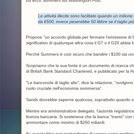
Ed ecco Summers sul
Washington Post
:
Le attività illecite sono facilitate quando un milio
da €500, invece peserebbe 50 libbre se il taglio pi
Propone "un accordo globale per fermare l'emissione di 
significativo di qualunque altra cosa il G7 o il G20 abbia f
Perché Summers è così sicuro che bandire i $100 sia u
Scopriamo che la sua fonte è un documento di ricerca ch
di British Bank Standard Chartered, e pubblicato per la
"Le banconote di taglio alto", dice la relazione, "svolgon
ruolo cruciale nell'economia sommersa".
Sands dovrebbe saperne qualcosa, soprattutto quando si
Mentre era amministratore delegato, l'autorità regolatri
licenza bancaria. Si sosteneva che la banca "tramò" con i
ammontare come minimo di $250 miliardi.
Su questo blog non pretendiamo di sapere come migliorar