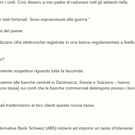
 i civili. Così dissero a mio padre di radunare tutti gli abitanti nella
o stati fortunati. Sono sopravvissuti alla guerra."
za del paese.
izzare cifre elettroniche registrate in una banca regolamentata a livello
ri?
ente sospettosi riguardo tutta la faccenda.
sieme alle banche centrali in Danimarca, Svezia e Svizzera – hanno
una tassa) sui conti che le banche commerciali detengono presso i loro
 trasferiranno ai loro clienti questa nuova tassa.
lternative Bank Schweiz (ABS) inizierà ad imporre un tasso d'interesse