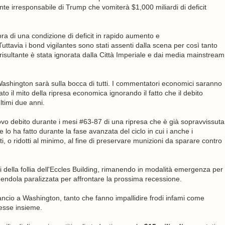
te irresponsabile di Trump che vomiterà $1,000 miliardi di deficit
ra di una condizione di deficit in rapido aumento e
tavia i bond vigilantes sono stati assenti dalla scena per così tanto
risultante è stata ignorata dalla Città Imperiale e dai media mainstream
Washington sarà sulla bocca di tutti. I commentatori economici saranno
to il mito della ripresa economica ignorando il fatto che il debito
ltimi due anni.
o debito durante i mesi #63-87 di una ripresa che è già sopravvissuta
lo ha fatto durante la fase avanzata del ciclo in cui i anche i
i, o ridotti al minimo, al fine di preservare munizioni da sparare contro
si della follia dell'Eccles Building, rimanendo in modalità emergenza per
dendola paralizzata per affrontare la prossima recessione.
bilancio a Washington, tanto che fanno impallidire frodi infami come
esse insieme.