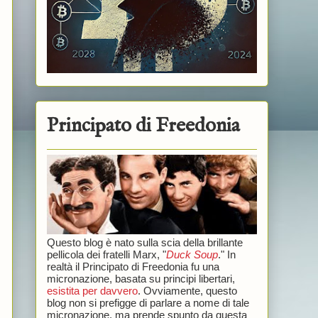
Principato di Freedonia
Questo blog è nato sulla scia della brillante
pellicola dei fratelli Marx, "
Duck Soup
." In
realtà il Principato di Freedonia fu una
micronazione, basata su principi libertari,
esistita per davvero
. Ovviamente, questo
blog non si prefigge di parlare a nome di tale
micronazione, ma prende spunto da questa