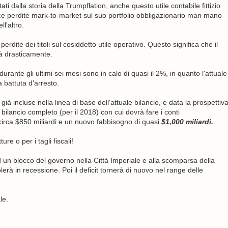
ti dalla storia della Trumpflation, anche questo utile contabile fittizio
 perdite mark-to-market sul suo portfolio obbligazionario man mano
l'altro.
rdite dei titoli sul cosiddetto utile operativo. Questo significa che il
rrà drasticamente.
urante gli ultimi sei mesi sono in calo di quasi il 2%, in quanto l'attuale
 battuta d'arresto.
 già incluse nella linea di base dell'attuale bilancio, e data la prospettiv
o bilancio completo (per il 2018) con cui dovrà fare i conti
circa $850 miliardi e un nuovo fabbisogno di quasi
$1,000 miliardi.
e o per i tagli fiscali!
 un blocco del governo nella Città Imperiale e alla scomparsa della
rà in recessione. Poi il deficit tornerà di nuovo nel range delle
le.