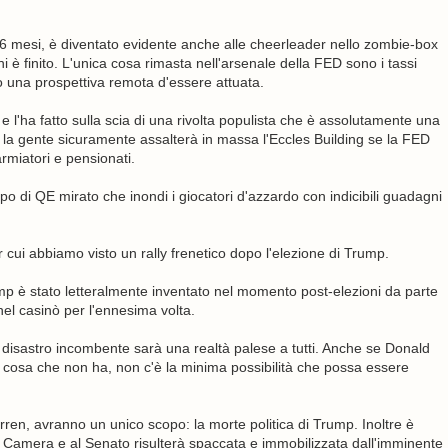
 mesi, è diventato evidente anche alle cheerleader nello zombie-box
 è finito. L'unica cosa rimasta nell'arsenale della FED sono i tassi
 una prospettiva remota d'essere attuata.
e l'ha fatto sulla scia di una rivolta populista che è assolutamente una
, la gente sicuramente assalterà in massa l'Eccles Building se la FED
armiatori e pensionati.
o di QE mirato che inondi i giocatori d'azzardo con indicibili guadagni
er cui abbiamo visto un rally frenetico dopo l'elezione di Trump.
mp è stato letteralmente inventato nel momento post-elezioni da parte
i nel casinò per l'ennesima volta.
 disastro incombente sarà una realtà palese a tutti. Anche se Donald
sa che non ha, non c'è la minima possibilità che possa essere
Warren, avranno un unico scopo: la morte politica di Trump. Inoltre è
 Camera e al Senato risulterà spaccata e immobilizzata dall'imminente