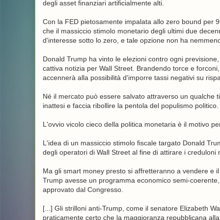
degli asset finanziari artificialmente alti.
Con la FED pietosamente impalata allo zero bound per 96
che il massiccio stimolo monetario degli ultimi due decenni
d'interesse sotto lo zero, e tale opzione non ha nemmeno
Donald Trump ha vinto le elezioni contro ogni previsione, 
cattiva notizia per Wall Street. Brandendo torce e forconi
accennerà alla possibilità d'imporre tassi negativi su risp
Né il mercato può essere salvato attraverso un qualche tip
inattesi e faccia ribollire la pentola del populismo politico.
L'ovvio vicolo cieco della politica monetaria è il motivo p
L'idea di un massiccio stimolo fiscale targato Donald Tru
degli operatori di Wall Street al fine di attirare i credulon
Ma gli smart money presto si affretteranno a vendere e il
Trump avesse un programma economico semi-coerente, co
approvato dal Congresso.
[...] Gli strilloni anti-Trump, come il senatore Elizabeth 
praticamente certo che la maggioranza repubblicana alla