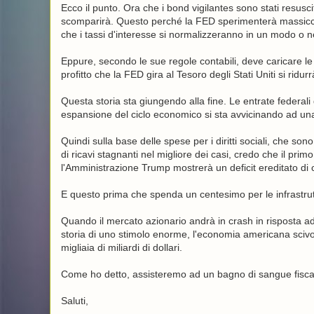
Ecco il punto. Ora che i bond vigilantes sono stati resuscita
scomparirà. Questo perché la FED sperimenterà massicce
che i tassi d'interesse si normalizzeranno in un modo o nel
Eppure, secondo le sue regole contabili, deve caricare le pe
profitto che la FED gira al Tesoro degli Stati Uniti si ridu
Questa storia sta giungendo alla fine. Le entrate federali d
espansione del ciclo economico si sta avvicinando ad una
Quindi sulla base delle spese per i diritti sociali, che sono
di ricavi stagnanti nel migliore dei casi, credo che il prim
l'Amministrazione Trump mostrerà un deficit ereditato di 
E questo prima che spenda un centesimo per le infrastruttur
Quando il mercato azionario andrà in crash in risposta ad
storia di uno stimolo enorme, l'economia americana scivole
migliaia di miliardi di dollari.
Come ho detto, assisteremo ad un bagno di sangue fisca
Saluti,