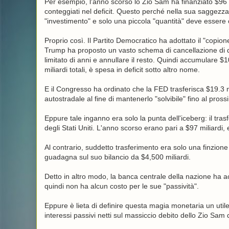
Per esempio, l'anno scorso lo Zio Sam ha finanziato $96 mi
conteggiati nel deficit. Questo perché nella sua saggezza,
"investimento" e solo una piccola "quantità" deve essere c
Proprio così. Il Partito Democratico ha adottato il "copion
Trump ha proposto un vasto schema di cancellazione di q
limitato di anni e annullare il resto. Quindi accumulare $
miliardi totali, è spesa in deficit sotto altro nome.
E il Congresso ha ordinato che la FED trasferisca $19.3 mili
autostradale al fine di mantenerlo "solvibile" fino al pros
Eppure tale inganno era solo la punta dell'iceberg: il trasf
degli Stati Uniti. L'anno scorso erano pari a $97 miliardi, 
Al contrario, suddetto trasferimento era solo una finzione
guadagna sul suo bilancio da $4,500 miliardi.
Detto in altro modo, la banca centrale della nazione ha acqu
quindi non ha alcun costo per le sue "passività".
Eppure è lieta di definire questa magia monetaria un utile c
interessi passivi netti sul massiccio debito dello Zio Sam 