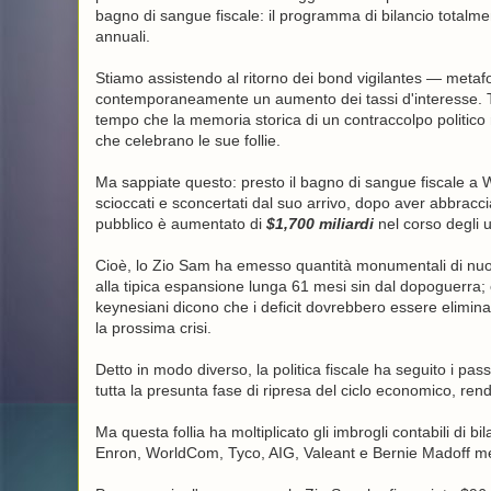
bagno di sangue fiscale: il programma di bilancio totalmen
annuali.
Stiamo assistendo al ritorno dei bond vigilantes — metafo
contemporaneamente un aumento dei tassi d'interesse. Tut
tempo che la memoria storica di un contraccolpo politico 
che celebrano le sue follie.
Ma sappiate questo: presto il bagno di sangue fiscale a 
scioccati e sconcertati dal suo arrivo, dopo aver abbraccia
pubblico è aumentato di
$1,700 miliardi
nel corso degli u
Cioè, lo Zio Sam ha emesso quantità monumentali di nuov
alla tipica espansione lunga 61 mesi sin dal dopoguerra; e 
keynesiani dicono che i deficit dovrebbero essere eliminat
la prossima crisi.
Detto in modo diverso, la politica fiscale ha seguito i pas
tutta la presunta fase di ripresa del ciclo economico, ren
Ma questa follia ha moltiplicato gli imbrogli contabili di 
Enron, WorldCom, Tyco, AIG, Valeant e Bernie Madoff m