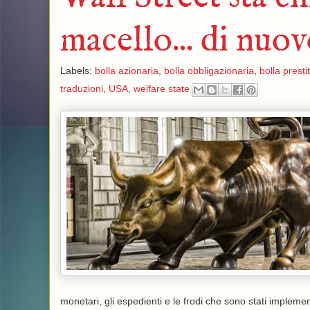
macello... di nuo
Labels:
bolla azionaria
,
bolla obbligazionaria
,
bolla presti
traduzioni
,
USA
,
welfare state
monetari, gli espedienti e le frodi che sono stati implemen