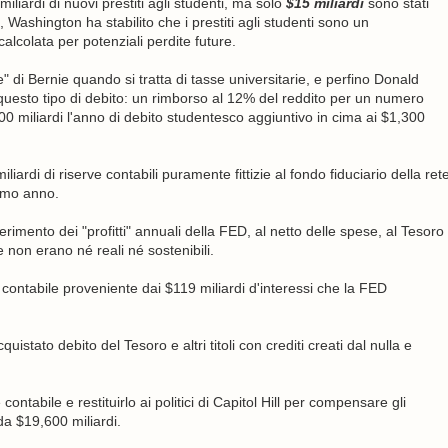
liardi di nuovi prestiti agli studenti, ma solo
$15 miliardi
sono stati
 Washington ha stabilito che i prestiti agli studenti sono un
alcolata per potenziali perdite future.
e" di Bernie quando si tratta di tasse universitarie, e perfino Donald
uesto tipo di debito: un rimborso al 12% del reddito per un numero
100 miliardi l'anno di debito studentesco aggiuntivo in cima ai $1,300
ardi di riserve contabili puramente fittizie al fondo fiduciario della ret
simo anno.
erimento dei "profitti" annuali della FED, al netto delle spese, al Tesoro
e non erano né reali né sostenibili.
 contabile proveniente dai $119 miliardi d'interessi che la FED
istato debito del Tesoro e altri titoli con crediti creati dal nulla e
ontabile e restituirlo ai politici di Capitol Hill per compensare gli
da $19,600 miliardi.