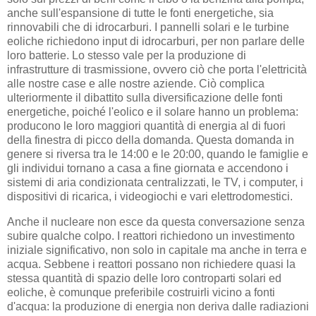
anche sull'espansione di tutte le fonti energetiche, sia
rinnovabili che di idrocarburi. I pannelli solari e le turbine
eoliche richiedono input di idrocarburi, per non parlare delle
loro batterie. Lo stesso vale per la produzione di
infrastrutture di trasmissione, ovvero ciò che porta l'elettricità
alle nostre case e alle nostre aziende. Ciò complica
ulteriormente il dibattito sulla diversificazione delle fonti
energetiche, poiché l'eolico e il solare hanno un problema:
producono le loro maggiori quantità di energia al di fuori
della finestra di picco della domanda. Questa domanda in
genere si riversa tra le 14:00 e le 20:00, quando le famiglie e
gli individui tornano a casa a fine giornata e accendono i
sistemi di aria condizionata centralizzati, le TV, i computer, i
dispositivi di ricarica, i videogiochi e vari elettrodomestici.
Anche il nucleare non esce da questa conversazione senza
subire qualche colpo. I reattori richiedono un investimento
iniziale significativo, non solo in capitale ma anche in terra e
acqua. Sebbene i reattori possano non richiedere quasi la
stessa quantità di spazio delle loro controparti solari ed
eoliche, è comunque preferibile costruirli vicino a fonti
d'acqua: la produzione di energia non deriva dalle radiazioni