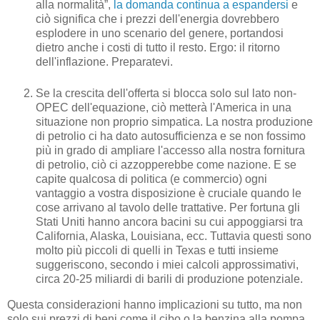
alla normalità”,
la domanda continua a espandersi
e
ciò significa che i prezzi dell'energia dovrebbero
esplodere in uno scenario del genere, portandosi
dietro anche i costi di tutto il resto. Ergo: il ritorno
dell'inflazione. Preparatevi.
Se la crescita dell'offerta si blocca solo sul lato non-
OPEC dell'equazione, ciò metterà l'America in una
situazione non proprio simpatica. La nostra produzione
di petrolio ci ha dato autosufficienza e se non fossimo
più in grado di ampliare l'accesso alla nostra fornitura
di petrolio, ciò ci azzopperebbe come nazione. E se
capite qualcosa di politica (e commercio) ogni
vantaggio a vostra disposizione è cruciale quando le
cose arrivano al tavolo delle trattative. Per fortuna gli
Stati Uniti hanno ancora bacini su cui appoggiarsi tra
California, Alaska, Louisiana, ecc. Tuttavia questi sono
molto più piccoli di quelli in Texas e tutti insieme
suggeriscono, secondo i miei calcoli approssimativi,
circa 20-25 miliardi di barili di produzione potenziale.
Questa considerazioni hanno implicazioni su tutto, ma non
solo sui prezzi di beni come il cibo o la benzina alla pompa,