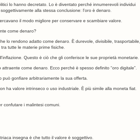
itici lo hanno decretato. Lo è diventato perché innumerevoli individui
ti soggettivamente alla stessa conclusione: l'oro è denaro.
e cercavano il modo migliore per conservare e scambiare valore.
aente come denaro?
che lo rendono adatto come denaro. È durevole, divisibile, trasportabile
 tra tutte le materie prime fisiche.
 all'inflazione. Questo è ciò che gli conferisce le sue proprietà monetarie.
ono attraente come denaro. Ecco perché è spesso definito “oro digitale”.
o può gonfiare arbitrariamente la sua offerta.
n ha valore intrinseco o uso industriale. È più simile alla moneta fiat.
er confutare i malintesi comuni.
iaca insegna è che tutto il valore è soggettivo.