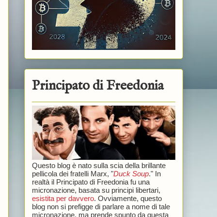
Principato di Freedonia
Questo blog è nato sulla scia della brillante
pellicola dei fratelli Marx, "
Duck Soup
." In
realtà il Principato di Freedonia fu una
micronazione, basata su principi libertari,
esistita per davvero
. Ovviamente, questo
blog non si prefigge di parlare a nome di tale
micronazione, ma prende spunto da questa