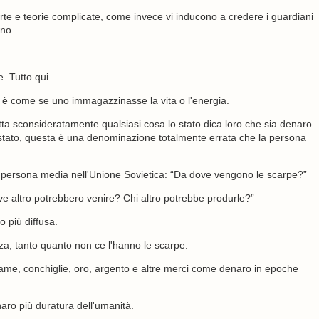
e e teorie complicate, come invece vi inducono a credere i guardiani
no.
. Tutto qui.
è come se uno immagazzinasse la vita o l'energia.
ta sconsideratamente qualsiasi cosa lo stato dica loro che sia denaro.
stato, questa è una denominazione totalmente errata che la persona
 persona media nell'Unione Sovietica: “Da dove vengono le scarpe?”
ve altro potrebbero venire? Chi altro potrebbe produrle?”
o più diffusa.
za, tanto quanto non ce l'hanno le scarpe.
iame, conchiglie, oro, argento e altre merci come denaro in epoche
enaro più duratura dell'umanità.