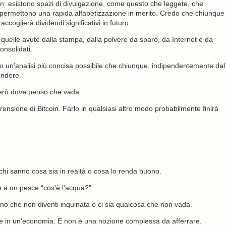
in: esistono spazi di divulgazione, come questo che leggete, che
permettono una rapida alfabetizzazione in merito. Credo che chiunque
oglierà dividendi significativi in ​​futuro.
i quelle avute dalla stampa, dalla polvere da sparo, da Internet e da
onsolidati.
ando un'analisi più concisa possibile che chiunque, indipendentemente dal
endere.
trerò dove penso che vada.
rensione di Bitcoin. Farlo in qualsiasi altro modo probabilmente finirà
hi sanno cosa sia in realtà o cosa lo renda buono.
 a un pesce “cos'è l'acqua?”
 che non diventi inquinata o ci sia qualcosa che non vada.
ce in un'economia. E non è una nozione complessa da afferrare.