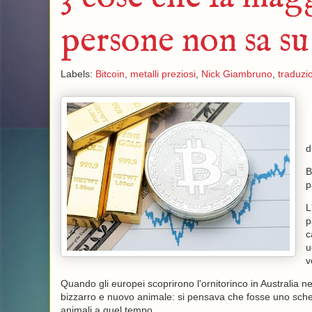
persone non sa su
Labels:
Bitcoin
,
metalli preziosi
,
Nick Giambruno
,
traduzi
d
B
p
L
p
c
u
v
Quando gli europei scoprirono l'ornitorinco in Australia n
bizzarro e nuovo animale: si pensava che fosse uno scher
animali a quel tempo.