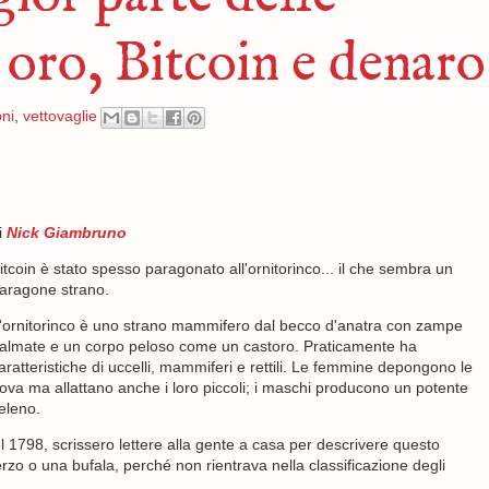
 oro, Bitcoin e denaro
oni
,
vettovaglie
i
Nick Giambruno
itcoin è stato spesso paragonato all'ornitorinco... il che sembra un
aragone strano.
'ornitorinco è uno strano mammifero dal becco d'anatra con zampe
almate e un corpo peloso come un castoro. Praticamente ha
aratteristiche di uccelli, mammiferi e rettili. Le femmine depongono le
ova ma allattano anche i loro piccoli; i maschi producono un potente
eleno.
el 1798, scrissero lettere alla gente a casa per descrivere questo
zo o una bufala, perché non rientrava nella classificazione degli