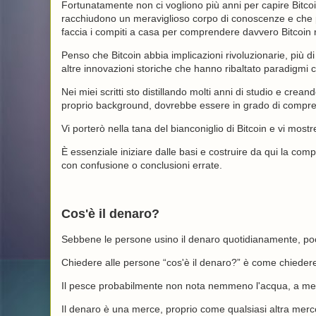
Fortunatamente non ci vogliono più anni per capire Bitco
racchiudono un meraviglioso corpo di conoscenze e che 
faccia i compiti a casa per comprendere davvero Bitcoin racc
Penso che Bitcoin abbia implicazioni rivoluzionarie, più d
altre innovazioni storiche che hanno ribaltato paradigmi c
Nei miei scritti sto distillando molti anni di studio e cre
proprio background, dovrebbe essere in grado di compr
Vi porterò nella tana del bianconiglio di Bitcoin e vi mos
È essenziale iniziare dalle basi e costruire da qui la comp
con confusione o conclusioni errate.
Cos'è il denaro?
Sebbene le persone usino il denaro quotidianamente, poc
Chiedere alle persone “cos'è il denaro?” è come chiedere
Il pesce probabilmente non nota nemmeno l'acqua, a meno
Il denaro è una merce, proprio come qualsiasi altra mer