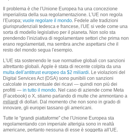
Il problema è che l'Unione Europea ha una concezione
imperialista della sua regolamentazione. L'UE non regola
l'Europa;
vuole regolare il mondo
. Fedele alle tradizioni
giurisprudenziali tedesca e francese, l'UE si vede come una
sorta di modello legislativo per il pianeta. Non solo sta
prendendo l'iniziativa di regolamentare settori che prima non
erano regolamentati, ma sembra anche aspettarsi che il
resto del mondo segua l'esempio.
L'UE sta sostenendo le sue normative globali con sanzioni
altrettanto globali. Apple è stata di recente colpita da una
multa dell'antitrust europeo da $2 miliardi
. Le violazioni del
Digital Services Act (DSA) sono punibili con sanzioni
calcolate in percentuale dei ricavi — quindi non più dei
profitti —
in tutto il mondo
. Nel caso di aziende come Meta
(Facebook) o X, stiamo parlando di multe che ammontano a
miliardi
di dollari. Dal momento che non sono in grado di
innovare, gli europei tassano gli americani.
Tutte le “grandi piattaforme” che l'Unione Europea sta
regolamentando con imperiale alterigia sono in realtà
americane, pertanto nessuna di esse è soggetta all'UE.