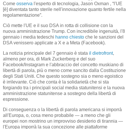
Come
osserva
l'esperto di tecnologia, Jason Oxman , “l'UE
[è] diventata tanto sterile nell'innovazione quanto fertile nella
regolamentazione”.
Ciò mette l'UE e il suo DSA in rotta di collisione con la
nuova amministrazione Trump. Con incredibile ingenuità, l'8
gennaio i media tedeschi
hanno chiesto
che le sanzioni del
DSA venissero applicate a X e a Meta (Facebook).
La notizia principale del 7 gennaio è stata
il dietrofront
,
almeno per ora, di Mark Zuckerberg e del suo
Facebook/Instagram e l'abbraccio del concetto muskiano di
libertà di parola, più o meno come sancito dalla Costituzione
degli Stati Uniti. Che questo sostegno sia o meno egoistico
è irrilevante. Ciò che conta è la solidarietà che si sta
forgiando tra i principali social media statunitensi e la nuova
amministrazione statunitense a sostegno della libertà di
espressione.
Di conseguenza o la libertà di parola americana si imporrà
all'Europa, o, cosa meno probabile — a meno che gli
europei non mostrino un improvviso desiderio di tirannia —
l'Europa imporrà la sua concezione alle piattaforme