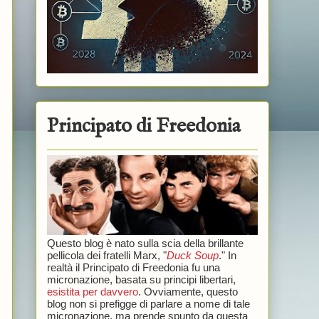
Principato di Freedonia
Questo blog è nato sulla scia della brillante
pellicola dei fratelli Marx, "
Duck Soup
." In
realtà il Principato di Freedonia fu una
micronazione, basata su principi libertari,
esistita per davvero
. Ovviamente, questo
blog non si prefigge di parlare a nome di tale
micronazione, ma prende spunto da questa