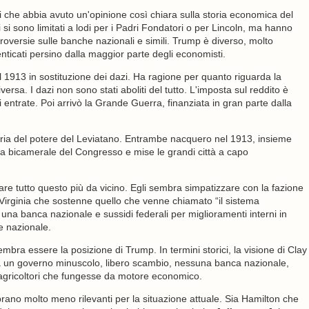
iti che abbia avuto un'opinione così chiara sulla storia economica del
i sono limitati a lodi per i Padri Fondatori o per Lincoln, ma hanno
ontroversie sulle banche nazionali e simili. Trump è diverso, molto
menticati persino dalla maggior parte degli economisti.
l 1913 in sostituzione dei dazi. Ha ragione per quanto riguarda la
ersa. I dazi non sono stati aboliti del tutto. L'imposta sul reddito è
entrate. Poi arrivò la Grande Guerra, finanziata in gran parte dalla
iaria del potere del Leviatano. Entrambe nacquero nel 1913, insieme
tura bicamerale del Congresso e mise le grandi città a capo
are tutto questo più da vicino. Egli sembra simpatizzare con la fazione
a Virginia che sostenne quello che venne chiamato “il sistema
, una banca nazionale e sussidi federali per miglioramenti interni in
 nazionale.
ra essere la posizione di Trump. In termini storici, la visione di Clay
iva un governo minuscolo, libero scambio, nessuna banca nazionale,
 agricoltori che fungesse da motore economico.
mbrano molto meno rilevanti per la situazione attuale. Sia Hamilton che