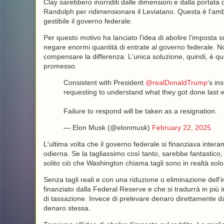
Clay sarebbero inorriditi dalle dimensioni e dalla portata
Randolph per ridimensionare il Leviatano. Questa è l'a
gestibile il governo federale.
Per questo motivo ha lanciato l'idea di abolire l'imposta su
negare enormi quantità di entrate al governo federale. N
compensare la differenza. L'unica soluzione, quindi, è q
promesso.
Consistent with President
@realDonaldTrump
’s in
requesting to understand what they got done last 
Failure to respond will be taken as a resignation.
— Elon Musk (@elonmusk)
February 22, 2025
L'ultima volta che il governo federale si finanziava intera
odierna. Se la tagliassimo così tanto, sarebbe fantastico
solito ciò che Washington chiama tagli sono in realtà solo
Senza tagli reali e con una riduzione o eliminazione dell'i
finanziato dalla Federal Reserve e che si tradurrà in più 
di tassazione. Invece di prelevare denaro direttamente dal 
denaro stessa.