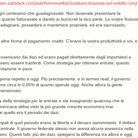
open.substack.com/pub/fsimoncelli/p/sostituire-limposta-sul-reddito-con
)
 ogni centesimo che guadagnavate. Non dovevate presentare la
o quanto fatturavate e dando ai burocrati la loro parte. Le vostre finanz
di guadagnare, possedere e mantenere proprietà, ed era sacrosanto,
o altre forme di pagamento coatto. C'erano la vostra produttività e voi, e
rovenivano dai dazi ed erano pagati direttamente dagli importatori e
evano essere trasferiti. Come strategia per ottenere entrate, questo
olazione in pace.
pena rispetto a oggi. Più precisamente, e in termini reali, il governo
zione circa lo 0,05% di quanto spende oggi. Anche allora la gente
mensionato.
a della strategia per le entrate e sta insegnando qualcosa che le
ericana abbia visto la più grande crescita economica mai
 quello era il periodo dei dazi.
cipali di quel periodo erano la libertà e il denaro sano/onesto. Il dollaro
entrale. Il governo federale stesso non aveva alcuna presenza nella
o. Questi fatti, più dei dazi, spiegano la differenza tra allora e oggi.