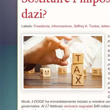
dazi?
Labels:
Freedonia
,
informazione
,
Jeffrey A. Tucker
,
letter
U
p
c
g
g
s
p
K
S
U
p
a
h
D
Musk, il DOGE ha immediatamente iniziato a rivedere centin
governative. Al 17 febbraio
venivano segnalati
$49 miliard