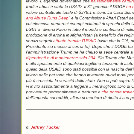
lavoro. L'agenzia governativa che
ha rapidamente cattura
frodi e abusi è stata la USAID. Il 31 gennaio il DOGE
ha r
valore contrattuale totale di $375,1 milioni. La Casa Bianca
and Abuse Runs Deep
” e la Commissione Affari Esteri 
cui elencava numerosi esempi eclatanti di sprechi della U
LGBT in diversi Paesi in tutto il mondo e centinaia di milio
produzione di eroina in Afghanistan (a beneficio del regim
servizi segreti
attuate tramite l'USAID
(visto che la CIA, 
Presidente sia messo al corrente). Dopo che il DOGE ha e
l'amministrazione Trump ne ha chiuso la sede centrale a
dipendenti e di mantenerne solo 294
. Sia Trump che Mu
e allo spostamento di qualsiasi legittima funzione di aiut
quello della USAID sono stati possibili con la nascita dell'
lavoro delle persone che hanno inventato nuovi modi per a
più è cresciuta la voracità dello stato. Non si può capir
vi invito assolutamente a leggere il meraviglioso libro di
provveduto personalmente a tradurre e
che potete trova
dell'imposta sui redditi, allora si meriterà di diritto il 
_____________________________________________
di
Jeffrey Tucker