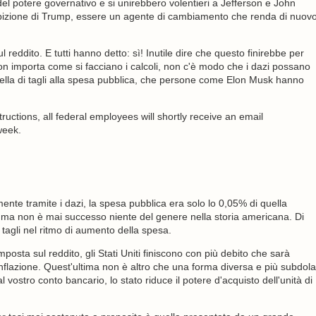
 del potere governativo e si unirebbero volentieri a Jefferson e John
mbizione di Trump, essere un agente di cambiamento che renda di nuov
l reddito. E tutti hanno detto: sì! Inutile dire che questo finirebbe per
on importa come si facciano i calcoli, non c'è modo che i dazi possano
uella di tagli alla spesa pubblica, che persone come Elon Musk hanno
structions, all federal employees will shortly receive an email
week.
mente tramite i dazi, la spesa pubblica era solo lo 0,05% di quella
, ma non è mai successo niente del genere nella storia americana. Di
 tagli nel ritmo di aumento della spesa.
mposta sul reddito, gli Stati Uniti finiscono con più debito che sarà
inflazione. Quest'ultima non è altro che una forma diversa e più subdola
vostro conto bancario, lo stato riduce il potere d'acquisto dell'unità di