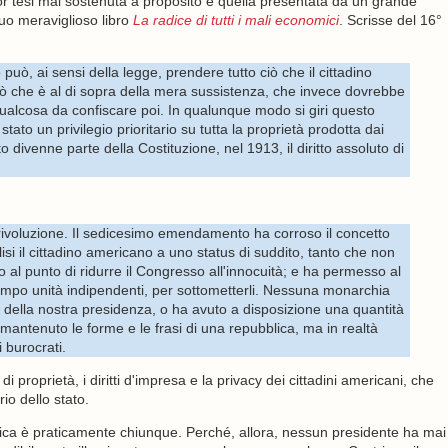
lior tesi mai sostenuta a proposito è quella presentata da un grande
uo meraviglioso libro
La radice di tutti i mali economici
. Scrisse del 16°
 può, ai sensi della legge, prendere tutto ciò che il cittadino
ciò che è al di sopra della mera sussistenza, che invece dovrebbe
qualcosa da confiscare poi. In qualunque modo si giri questo
tato un privilegio prioritario su tutta la proprietà prodotta dai
ivenne parte della Costituzione, nel 1913, il diritto assoluto di
 rivoluzione. Il sedicesimo emendamento ha corroso il concetto
alisi il cittadino americano a uno status di suddito, tanto che non
al punto di ridurre il Congresso all'innocuità; e ha permesso al
tempo unità indipendenti, per sottometterli. Nessuna monarchia
e della nostra presidenza, o ha avuto a disposizione una quantità
antenuto le forme e le frasi di una repubblica, ma in realtà
 burocrati.
 di proprietà, i diritti d'impresa e la privacy dei cittadini americani, che
io dello stato.
rica è praticamente chiunque. Perché, allora, nessun presidente ha mai