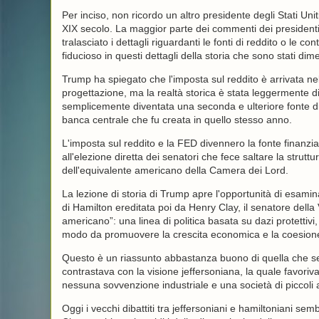
Per inciso, non ricordo un altro presidente degli Stati Un
XIX secolo. La maggior parte dei commenti dei presidenti s
tralasciato i dettagli riguardanti le fonti di reddito o le c
fiducioso in questi dettagli della storia che sono stati di
Trump ha spiegato che l'imposta sul reddito è arrivata ne
progettazione, ma la realtà storica è stata leggermente div
semplicemente diventata una seconda e ulteriore fonte di 
banca centrale che fu creata in quello stesso anno.
L'imposta sul reddito e la FED divennero la fonte finanz
all'elezione diretta dei senatori che fece saltare la strut
dell'equivalente americano della Camera dei Lord.
La lezione di storia di Trump apre l'opportunità di esamin
di Hamilton ereditata poi da Henry Clay, il senatore dell
americano”: una linea di politica basata su dazi protettivi
modo da promuovere la crescita economica e la coesione
Questo è un riassunto abbastanza buono di quella che semb
contrastava con la visione jeffersoniana, la quale favor
nessuna sovvenzione industriale e una società di piccoli
Oggi i vecchi dibattiti tra jeffersoniani e hamiltoniani se