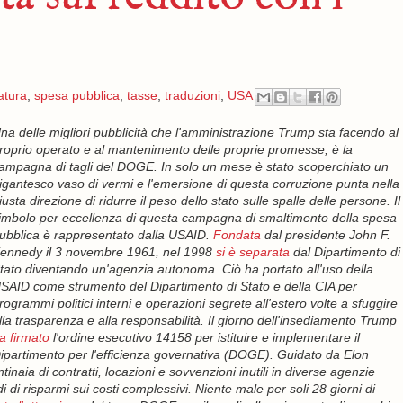
atura
,
spesa pubblica
,
tasse
,
traduzioni
,
USA
na delle migliori pubblicità che l'amministrazione Trump sta facendo al
roprio operato e al mantenimento delle proprie promesse, è la
ampagna di tagli del DOGE. In solo un mese è stato scoperchiato un
igantesco vaso di vermi e l'emersione di questa corruzione punta nella
iusta direzione di ridurre il peso dello stato sulle spalle delle persone. Il
imbolo per eccellenza di questa campagna di smaltimento della spesa
ubblica è rappresentato dalla USAID.
Fondata
dal presidente John F.
ennedy il 3 novembre 1961, nel 1998
si è separata
dal Dipartimento di
tato diventando un'agenzia autonoma. Ciò ha portato all'uso della
SAID come strumento del Dipartimento di Stato e della CIA per
rogrammi politici interni e operazioni segrete all'estero volte a sfuggire
lla trasparenza e alla responsabilità. Il giorno dell'insediamento Trump
a firmato
l'ordine esecutivo 14158 per istituire e implementare il
ipartimento per l'efficienza governativa (DOGE). Guidato da Elon
aia di contratti, locazioni e sovvenzioni inutili in diverse agenzie
i di risparmi sui costi complessivi. Niente male per soli 28 giorni di