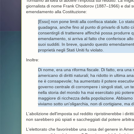
Torniamo all'idea di abolire l'imposta sul reddito. La mig
giornalista di nome Frank Chodorov (1887–1966) e dal s
emendamento alla Costituzione:
[Esso] non pone limiti alla confisca statale. Lo stato
guadagna, anche fino al punto di privarlo di tutto 
consentirgli di trattenere affinché possa produrre 
emendamento, si arriva al fatto che conferisce allo s
suoi sudditi. In breve, quando questo emendamento d
proprietà negli Stati Uniti fu violato.
Inoltre:
Di nome, era una riforma fiscale. Di fatto, era una
americano di diritti naturali; ha ridotto in ultima an
ne è consapevole; ha aumentato il potere esecutivo 
governo centrale di corrompere i singoli stati, un 
nella storia del mondo ha mai esercitato più poter
maggiore di ricchezza della popolazione. Abbiamo m
viviamo sotto un'oligarchia, non di cortigiane, ma di
L'abolizione dell'imposta sul reddito ripristinerebbe i diritti
non sarebbero più spiati e saccheggiati dal potere arbitrar
L'elettorato che favorirebbe una cosa del genere in Ame