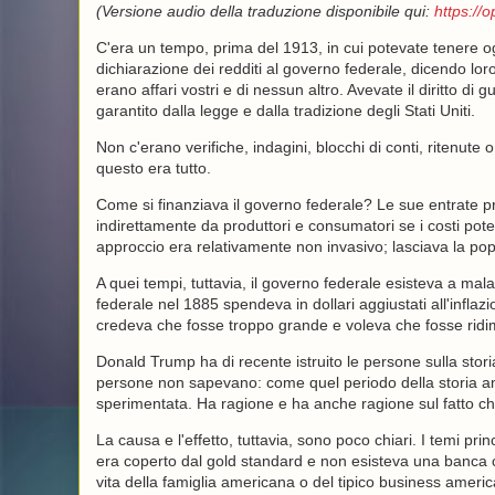
(Versione audio della traduzione disponibile qui:
https://
C'era un tempo, prima del 1913, in cui potevate tenere
dichiarazione dei redditi al governo federale, dicendo lor
erano affari vostri e di nessun altro. Avevate il diritto 
garantito dalla legge e dalla tradizione degli Stati Uniti.
Non c'erano verifiche, indagini, blocchi di conti, ritenute 
questo era tutto.
Come si finanziava il governo federale? Le sue entrate p
indirettamente da produttori e consumatori se i costi pot
approccio era relativamente non invasivo; lasciava la pop
A quei tempi, tuttavia, il governo federale esisteva a mala
federale nel 1885 spendeva in dollari aggiustati all'infla
credeva che fosse troppo grande e voleva che fosse ridi
Donald Trump ha di recente istruito le persone sulla stori
persone non sapevano: come quel periodo della storia am
sperimentata. Ha ragione e ha anche ragione sul fatto che
La causa e l'effetto, tuttavia, sono poco chiari. I temi prin
era coperto dal gold standard e non esisteva una banca c
vita della famiglia americana o del tipico business american