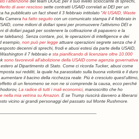
to l'attenzione
del team DOGE per il suo livello scioccante di sprechi,
iferito di aver rescisso
sette contratti USAID correlati ai DEI per un
 ha pubblicato un fact sheet il 3 febbraio intitolato “
At USAID, Waste
della Camera
ha fatto seguito
con un comunicato stampa il 4 febbraio in
SAID, come milioni di dollari spesi per promuovere l'attivismo DEI e
ni di dollari pagati per sostenere la coltivazione di papavero e la
e talebano). Senza contare, poi, le operazioni di intelligence e dei
ad esempio,
non può per legge
attuare operazioni segrete senza che il
sposto decenni di sprechi, frodi e abusi estesi da parte della USAID,
 Washington il 7 febbraio e
sta pianificando di licenziare oltre 10.000
sk
sono favorevoli all'abolizione della USAID come agenzia governativa
o estero al Dipartimento di Stato. Come ci ricorda Tucker, abusi come
imposta sui redditi, la quale ha parassitato sulla buona volontà e il duro
umentare il bacino della ricchezza reale. Più è cresciuto quest'ultimo,
e l'effetto di un fenomeno se non ne si comprende la causa, ecco perché
 Chodorov,
La radice di tutti i mali economici
, manoscritto che ho
re nella mia vetrina su Amazon
. E se Trump riuscirà davvero a liberarsi
suo posto vicino ai grandi personaggi del passato sul Monte Rushmore.
_______________________________________