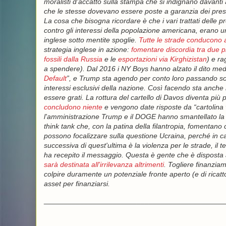
moralisti d'accatto sulla stampa che si indignano davanti 
che le stesse dovevano essere poste a garanzia dei prest
La cosa che bisogna ricordare è che i vari trattati delle
contro gli interessi della popolazione americana, erano u
inglese sotto mentite spoglie.
Tutte le strade conducono 
strategia inglese in azione:
fomentare discordia tra due p
fossili dalla Russia
e le
esportazioni via Kirghizistan
) e ra
a spendere). Dal 2016 i NY Boys hanno alzato il dito medi
Default
”, e Trump sta agendo per conto loro passando sotto
interessi esclusivi della nazione. Così facendo sta anche 
essere grati. La rottura del cartello di Davos diventa più
concludono niente
e vengono date risposte da “cartolina va
l'amministrazione Trump e il DOGE hanno smantellato la 
think tank che, con la patina della filantropia, fomentano 
possono focalizzare sulla questione Ucraina, perché in cas
successiva di quest'ultima è la violenza per le strade, il
ha recepito il messaggio. Questa è gente che è disposta a
sarà destinata all'irrilevanza altrimenti
. Togliere finanziam
colpire duramente un potenziale fronte aperto (e di ricatto)
asset per finanziarsi.
_____________________________________________