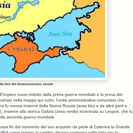
lla fine del diciannovesimo secolo
ell'Impero russo indotto dalla prima guerra mondiale e la presa del
ostrato nella mappa qui sotto, l'unità amministrativa comunista che
a fu messa insieme dalla Nuova Russia (area blu) e da altre parti e
la), insieme alla storica Galizia (area verde) incentrata su Leopoli, che fu
ella seconda guerra mondiale.
russa fin dal momento del suo acquisto da parte di Caterina la Grande
 1954 come premio in cambio del loro sostegno nella lotta per la