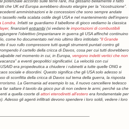
al potenziale accordo sulle terre rare, ma glissano bellamente il fatto
iti che UK ed Europa avrebbero dovuto elargire per la “ricostruzione”.
 precedenti amministrazioni e le concessioni che sono sempre andate
n tassello nella scalata ostile degli USA e nel mantenimento dell'impero
a Londra
. Infatti se guardiamo il tabellone di gioco vediamo la classica
layer
, finanziarli
entrambi
(si vedano le
importazioni di combustibili
ggiungere l'obiettivo (impantanare in guerra gli USA affinché continuino
o, come ho documentato nel mio ultimo libro intitolato “
Il Grande
 il suo rullo compressore tutti quegli strumenti puntati contro gli
rompendo il cartello della cricca di Davos, cosa per cui tutti dovrebbero
 palpabile nel momento in cui, in Europa,
vengono indetti vertici che non
canza” a eventi geopolitici significativi. La velocità con cui
USAID era propedeutica a chiudere i rubinetti a tutte quelle ONG e
caos sociale e disordini. Questo significa che gli USA solo adesso si
o di sconfitta della cricca di Davos sul tema della guerra, la risposta
 terrorismo. La Germania ad esempio lo sa, il nuovo cancelliere tedesco
 far saltare il tavolo da gioco pur di non cedere le armi, perché sa che
enti a quella coorte di
attori eterodiretti all'estero
era fondamentale per
. Adesso gli agenti infiltrati devono spendere i loro soldi, vedere i loro
_______________________________________