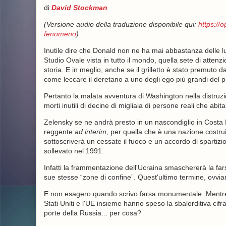
di
David Stockman
(Versione audio della traduzione disponibile qui:
https://
fenomeno
)
Inutile dire che Donald non ne ha mai abbastanza delle luc
Studio Ovale vista in tutto il mondo, quella sete di atten
storia. E in meglio, anche se il grilletto è stato premuto
come leccare il deretano a uno degli ego più grandi del p
Pertanto la malata avventura di Washington nella distruzi
morti inutili di decine di migliaia di persone reali che abitan
Zelensky se ne andrà presto in un nascondiglio in Costa
reggente
ad interim
, per quella che è una nazione costru
sottoscriverà un cessate il fuoco e un accordo di spartiz
sollevato nel 1991.
Infatti la frammentazione dell'Ucraina smaschererà la far
sue stesse “zone di confine”. Quest'ultimo termine, ovviame
E non esagero quando scrivo farsa monumentale. Mentre il
Stati Uniti e l'UE insieme hanno speso la sbalorditiva cif
porte della Russia... per cosa?