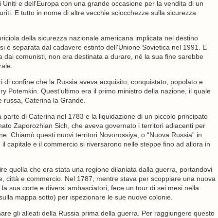
i Uniti e dell'Europa con una grande occasione per la vendita di un
iti. E tutto in nome di altre vecchie sciocchezze sulla sicurezza
.
riciola della sicurezza nazionale americana implicata nel destino
si è separata dal cadavere estinto dell'Unione Sovietica nel 1991. E
a dai comunisti, non era destinata a durare, né la sua fine sarebbe
ale.
itori di confine che la Russia aveva acquisito, conquistato, popolato e
ory Potemkin. Quest'ultimo era il primo ministro della nazione, il quale
e russa, Caterina la Grande.
parte di Caterina nel 1783 e la liquidazione di un piccolo principato
ato Zaporozhian Sich, che aveva governato i territori adiacenti per
ne. Chiamò questi nuovi territori Novorossiya, o “Nuova Russia” in
il capitale e il commercio si riversarono nelle steppe fino ad allora in
uire quella che era stata una regione dilaniata dalla guerra, portandovi
trie, città e commercio. Nel 1787, mentre stava per scoppiare una nuova
la sua corte e diversi ambasciatori, fece un tour di sei mesi nella
sulla mappa sotto) per ispezionare le sue nuove colonie.
are gli alleati della Russia prima della guerra. Per raggiungere questo