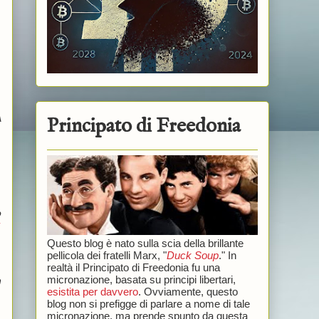
A
Principato di Freedonia
o
Questo blog è nato sulla scia della brillante
.
pellicola dei fratelli Marx, "
Duck Soup
." In
realtà il Principato di Freedonia fu una
micronazione, basata su principi libertari,
n
esistita per davvero
. Ovviamente, questo
blog non si prefigge di parlare a nome di tale
micronazione, ma prende spunto da questa