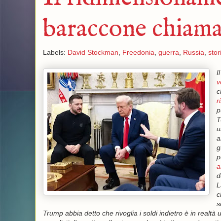
baraccone chiam
Labels:
David Stockman
,
Freedonia
,
guerra
,
Russia
,
stor
I
v
c
r
p
T
u
a
g
p
a
d
L
c
s
Trump abbia detto che rivoglia i soldi indietro è in realtà 