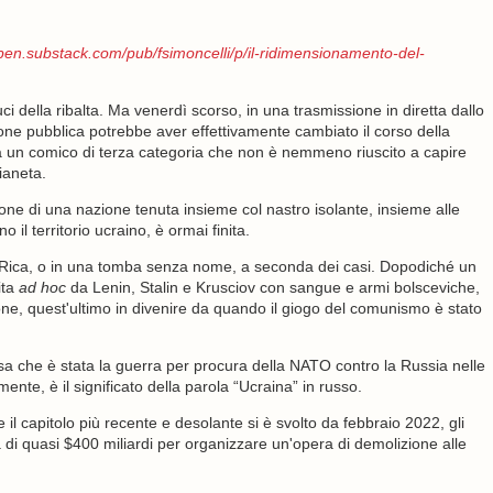
open.substack.com/pub/fsimoncelli/p/il-ridimensionamento-del-
i della ribalta. Ma venerdì scorso, in una trasmissione in diretta dallo
zione pubblica potrebbe aver effettivamente cambiato il corso della
 da un comico di terza categoria che non è nemmeno riuscito a capire
ianeta.
one di una nazione tenuta insieme col nastro isolante, insieme alle
o il territorio ucraino, è ormai finita.
 Rica, o in una tomba senza nome, a seconda dei casi. Dopodiché un
ita
ad hoc
da Lenin, Stalin e Krusciov con sangue e armi bolsceviche,
ione, quest'ultimo in divenire da quando il giogo del comunismo è stato
sa che è stata la guerra per procura della NATO contro la Russia nelle
nte, è il significato della parola “Ucraina” in russo.
 capitolo più recente e desolante si è svolto da febbraio 2022, gli
ra di quasi $400 miliardi per organizzare un'opera di demolizione alle