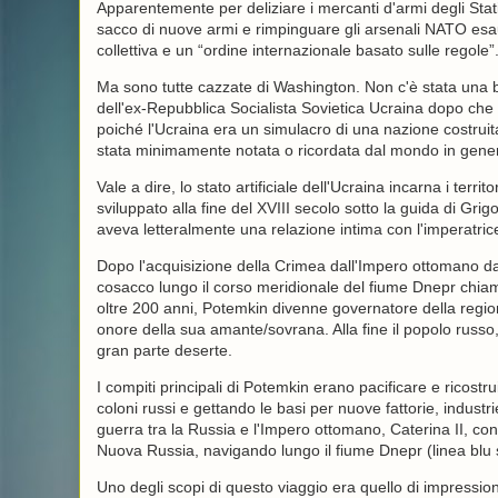
Apparentemente per deliziare i mercanti d'armi degli Stat
sacco di nuove armi e rimpinguare gli arsenali NATO esaur
collettiva e un “ordine internazionale basato sulle regole”
Ma sono tutte cazzate di Washington. Non c'è stata una b
dell'ex-Repubblica Socialista Sovietica Ucraina dopo che 
poiché l'Ucraina era un simulacro di una nazione costruit
stata minimamente notata o ricordata dal mondo in gener
Vale a dire, lo stato artificiale dell'Ucraina incarna i terr
sviluppato alla fine del XVIII secolo sotto la guida di Grig
aveva letteralmente una relazione intima con l'imperatric
Dopo l'acquisizione della Crimea dall'Impero ottomano da 
cosacco lungo il corso meridionale del fiume Dnepr chiam
oltre 200 anni, Potemkin divenne governatore della regio
onore della sua amante/sovrana. Alla fine il popolo russo, 
gran parte deserte.
I compiti principali di Potemkin erano pacificare e ricostr
coloni russi e gettando le basi per nuove fattorie, indus
guerra tra la Russia e l'Impero ottomano, Caterina II, con 
Nuova Russia, navigando lungo il fiume Dnepr (linea blu 
Uno degli scopi di questo viaggio era quello di impression