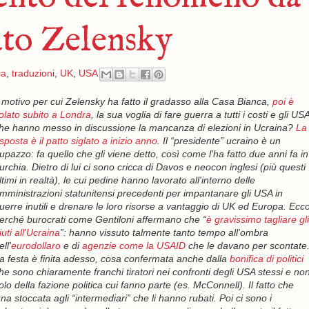
ato Zelensky
ia
,
traduzioni
,
UK
,
USA
l motivo per cui Zelensky ha fatto il gradasso alla Casa Bianca,
poi è
olato subito a Londra
, la sua voglia di fare guerra a tutti i costi e gli US
he hanno messo in discussione la mancanza di elezioni in Ucraina?
La
isposta è il patto siglato a inizio anno
. Il “presidente” ucraino è un
upazzo: fa quello che gli viene detto, così come l'ha fatto due anni fa in
urchia. Dietro di lui ci sono cricca di Davos e neocon inglesi (più questi
ltimi in realtà), le cui pedine hanno lavorato all'interno delle
mministrazioni statunitensi precedenti per impantanare gli USA in
uerre inutili e drenare le loro risorse a vantaggio di UK ed Europa. Ecc
erché burocrati come Gentiloni affermano che “
è gravissimo tagliare gli
iuti all'Ucraina
”: hanno vissuto talmente tanto tempo all'ombra
ell'
eurodollaro
e di
agenzie come la USAID
che le davano per scontate
a festa è finita adesso, cosa confermata anche dalla
bonifica di politici
he sono chiaramente franchi tiratori nei confronti degli USA stessi e no
olo della fazione politica cui fanno parte (es. McConnell). Il fatto che
una stoccata agli “intermediari” che li hanno rubati. Poi ci sono i