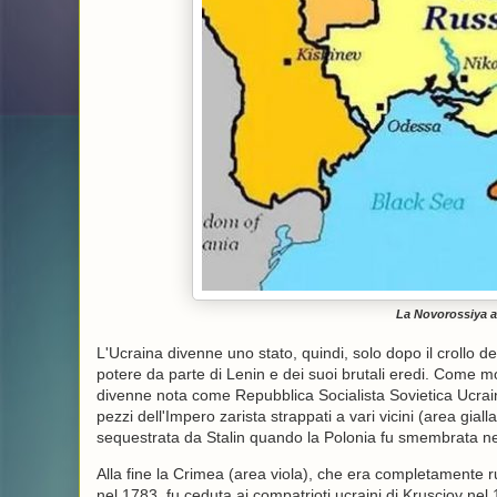
La Novorossiya a
L'Ucraina divenne uno stato, quindi, solo dopo il crollo d
potere da parte di Lenin e dei suoi brutali eredi. Come m
divenne nota come Repubblica Socialista Sovietica Ucrain
pezzi dell'Impero zarista strappati a vari vicini (area gial
sequestrata da Stalin quando la Polonia fu smembrata n
Alla fine la Crimea (area viola), che era completamente 
nel 1783, fu ceduta ai compatrioti ucraini di Krusciov nel