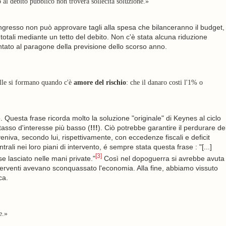
o al debito pubblico non troverà sollecita soluzione.»
 Congresso non può approvare tagli alla spesa che bilanceranno il budget,
 totali mediante un tetto del debito. Non c'è stata alcuna riduzione
umentato al paragone della previsione dello scorso anno.
olle si formano quando c'è
amore del rischio
: che il danaro costi l'1% o
. Questa frase ricorda molto la soluzione "originale" di Keynes al ciclo
tasso d'interesse più basso (
!!!
). Ciò potrebbe garantire il perdurare de
va, secondo lui, rispettivamente, con eccedenze fiscali e deficit
trali nei loro piani di intervento, é sempre stata questa frase : "[...]
[3]
e lasciato nelle mani private."
Così nel dopoguerra si avrebbe avuta
interventi avevano sconquassato l'economia. Alla fine, abbiamo vissuto
ca.
e.»