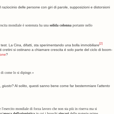
l raziocinio delle persone con giri di parole, supposizioni e distorsioni
escita mondiale è sostenuta ha una
solida colonna
portante nello
[2]
est. La Cina, difatti, sta sperimentando una bolla immobiliare
i cretini si ostinano a chiamare crescita é solo parte del ciclo di boom-
ione
?
di come lo si dipinge.»
e,
giusto
? Al solito, questi sanno bene come far bestemmiare l'
attento
 l'esercito mondiale di forza lavoro che non sta più in riserva ma si
un'
epoca deflazionistica
in cui i bruschi
rincari
delle materie prime