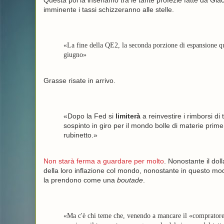
Questa poi la inseriamo tra le tante profezie fatte da Gia
imminente i tassi schizzeranno alle stelle.
«La fine della QE2, la seconda porzione di espansione qua
giugno»
Grasse risate in arrivo.
«Dopo la Fed si
limiterà
a reinvestire i rimborsi di 
sospinto in giro per il mondo bolle di materie prime
rubinetto.»
Non starà ferma a guardare per molto
. Nonostante il dol
della loro inflazione col mondo, nonostante in questo modo
la prendono come una
boutade
.
«Ma c'è chi teme che, venendo a mancare il «compratore di