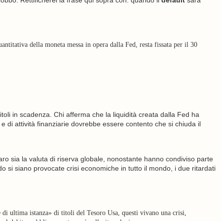
cobbo. Rettificherei la frase qui sopra con: quando il
default
sarà
ntitativa della moneta messa in opera dalla Fed, resta fissata per il 30
titoli in scadenza. Chi afferma che la liquidità creata dalla Fed ha
 e di attività finanziarie dovrebbe essere contento che si chiuda il
laro sia la valuta di riserva globale, nonostante hanno condiviso parte
 si siano provocate crisi economiche in tutto il mondo, i due ritardati
 ultima istanza» di titoli del Tesoro Usa, questi vivano una crisi,