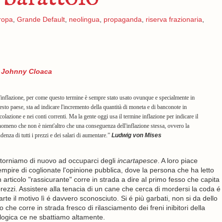
ropa
,
Grande Default
,
neolingua
,
propaganda
,
riserva frazionaria
,
i
Johnny Cloaca
'inflazione, per come questo termine è sempre stato usato ovunque e specialmente in
esto paese, sta ad indicare l'incremento della quantità di moneta e di banconote in
colazione e nei conti correnti. Ma la gente oggi usa il termine inflazione per indicare il
nomeno che non è nient'altro che una conseguenza dell'inflazione stessa, ovvero la
denza di tutti i prezzi e dei salari di aumentare.”
Ludwig von Mises
torniamo di nuovo ad occuparci degli
incartapesce
. A loro piace
empire di coglionate l'opinione pubblica, dove la persona che ha letto
 articolo "rassicurante" corre in strada a dire al primo fesso che capita
ezzi. Assistere alla tenacia di un cane che cerca di mordersi la coda é
arte il motivo lì é davvero sconosciuto. Si é più garbati, non si da dello
he corre in strada fresco di rilasciamento dei freni inibitori della
 logica ce ne sbattiamo altamente.