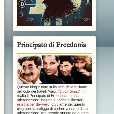
Principato di Freedonia
Questo blog è nato sulla scia della brillante
pellicola dei fratelli Marx, "
Duck Soup
." In
realtà il Principato di Freedonia fu una
micronazione, basata su principi libertari,
esistita per davvero
. Ovviamente, questo
blog non si prefigge di parlare a nome di tale
micronazione, ma prende spunto da questa