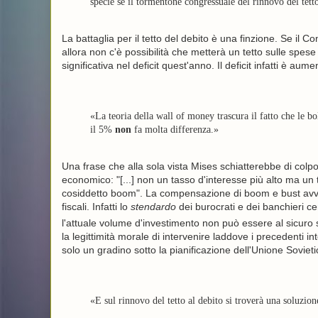
specie se il tormentone congressuale del rinnovo del tett
La battaglia per il tetto del debito è una finzione. Se il
allora non c'è possibilità che metterà un tetto sulle spese
significativa nel deficit quest'anno. Il deficit infatti è a
«La teoria della wall of money trascura il fatto che le b
il 5%
non
fa molta differenza.»
Una frase che alla sola vista Mises schiatterebbe di colpo
economico: "[...] non un tasso d'interesse più alto ma un 
cosiddetto boom". La compensazione di boom e bust avveni
fiscali. Infatti lo
stendardo
dei burocrati e dei banchieri cen
l'attuale volume d'investimento non può essere al sicuro s
la legittimità morale di intervenire laddove i precedenti 
solo un gradino sotto la pianificazione dell'Unione Sovieti
«E sul rinnovo del tetto al debito si troverà una soluzion