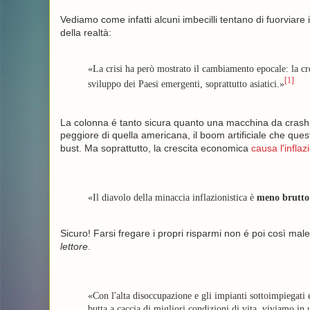
Vediamo come infatti alcuni imbecilli tentano di fuorviare i
della realtà:
«La crisi ha però mostrato il cambiamento epocale: la cr
[1]
sviluppo dei Paesi emergenti, soprattutto asiatici.»
La colonna é tanto sicura quanto una macchina da crash t
peggiore di quella americana, il boom artificiale che quest
bust. Ma soprattutto, la crescita economica
causa l'inflaz
«Il diavolo della minaccia inflazionistica è
meno brutto
Sicuro! Farsi fregare i propri risparmi non é poi così mal
lettore
.
«Con l'alta disoccupazione e gli impianti sottoimpiegati e
butta a caccia di migliori condizioni di vita, viviamo in 