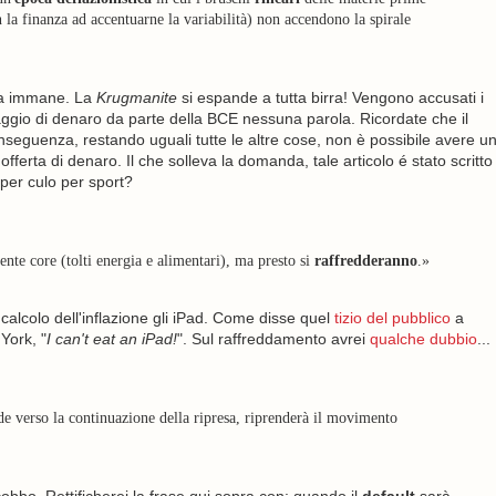
 la finanza ad accentuarne la variabilità) non accendono la spirale
ata immane. La
Krugmanite
si espande a tutta birra! Vengono accusati i
aggio di denaro da parte della BCE nessuna parola. Ricordate che il
seguenza, restando uguali tutte le altre cose, non è possibile avere u
ferta di denaro. Il che solleva la domanda, tale articolo é stato scritto
per culo per sport?
ente core (tolti energia e alimentari), ma presto si
raffredderanno
.»
 calcolo dell'inflazione gli iPad. Come disse quel
tizio del pubblico
a
York, "
I can't eat an iPad!
". Sul raffreddamento avrei
qualche dubbio
...
nde verso la continuazione della ripresa, riprenderà il movimento