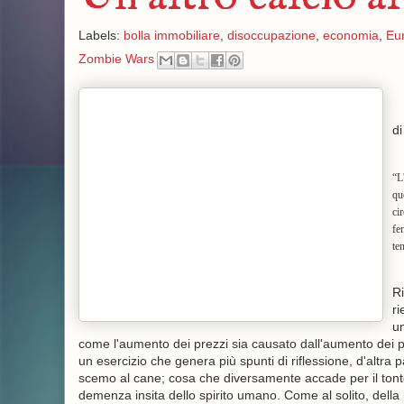
Labels:
bolla immobiliare
,
disoccupazione
,
economia
,
Eu
Zombie Wars
d
“L
qu
cir
fe
ten
Ri
ri
un
come l'aumento dei prezzi sia causato dall'aumento dei pr
un esercizio che genera più spunti di riflessione, d'altra p
scemo al cane; cosa che diversamente accade per il tonto c
demenza insita dello spirito umano. Come al solito, della