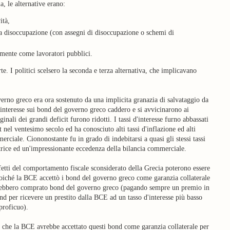
a, le alternative erano:
ità,
la disoccupazione (con assegni di disoccupazione o schemi di
amente come lavoratori pubblici.
te. I politici scelsero la seconda e terza alternativa, che implicavano
rno greco era ora sostenuto da una implicita granazia di salvataggio da
'interesse sui bond del governo greco caddero e si avvicinarono ai
nali dei grandi deficit furono ridotti. I tassi d'interesse furno abbassati
 nel ventesimo secolo ed ha conosciuto alti tassi d'inflazione ed alti
rciale. Ciononostante fu in grado di indebitarsi a quasi gli stessi tassi
trice ed un'impressionante eccedenza della bilancia commerciale.
ffetti del comportamento fiscale sconsiderato della Grecia poterono essere
poiché la BCE accettò i bond del governo greco come garanzia collaterale
avrebbero comprato bond del governo greco (pagando sempre un premio in
d per ricevere un prestito dalla BCE ad un tasso d'interesse più basso
proficuo).
che la BCE avrebbe accettato questi bond come garanzia collaterale per