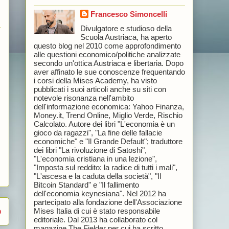
Francesco Simoncelli
Divulgatore e studioso della
Scuola Austriaca, ha aperto
questo blog nel 2010 come approfondimento
alle questioni economico/politiche analizzate
secondo un'ottica Austriaca e libertaria. Dopo
aver affinato le sue conoscenze frequentando
i corsi della Mises Academy, ha visto
pubblicati i suoi articoli anche su siti con
notevole risonanza nell'ambito
dell'informazione economica: Yahoo Finanza,
Money.it, Trend Online, Miglio Verde, Rischio
Calcolato. Autore dei libri "L'economia è un
gioco da ragazzi", "La fine delle fallacie
economiche" e "Il Grande Default"; traduttore
dei libri "La rivoluzione di Satoshi",
"L'economia cristiana in una lezione",
"Imposta sul reddito: la radice di tutti i mali",
"L'ascesa e la caduta della società", "Il
Bitcoin Standard" e "Il fallimento
dell'economia keynesiana". Nel 2012 ha
partecipato alla fondazione dell'Associazione
Mises Italia di cui è stato responsabile
o
editoriale. Dal 2013 ha collaborato col
magazine The Fielder per cui ha scritto