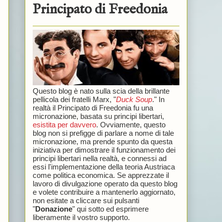
Principato di Freedonia
Questo blog è nato sulla scia della brillante
pellicola dei fratelli Marx, "
Duck Soup
." In
realtà il Principato di Freedonia fu una
micronazione, basata su principi libertari,
esistita per davvero
. Ovviamente, questo
blog non si prefigge di parlare a nome di tale
micronazione, ma prende spunto da questa
iniziativa per dimostrare il funzionamento dei
principi libertari nella realtà, e connessi ad
essi l'implementazione della teoria Austriaca
come politica economica. Se apprezzate il
lavoro di divulgazione operato da questo blog
e volete contribuire a mantenerlo aggiornato,
non esitate a cliccare sui pulsanti
"
Donazione
" qui sotto ed esprimere
liberamente il vostro supporto.