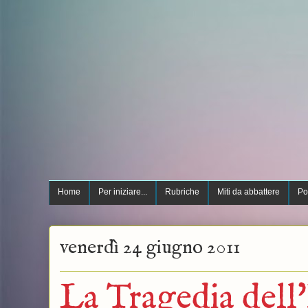
Home
Per iniziare...
Rubriche
Miti da abbattere
Po
venerdì 24 giugno 2011
La Tragedia dell'