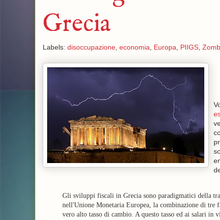
Grecia
Labels:
disoccupazione
,
economia
,
Europa
,
PIIGS
,
Zomb
Vo
es
ve
c
pr
so
em
de
Gli sviluppi fiscali in Grecia sono paradigmatici della tr
nell'Unione Monetaria Europea, la combinazione di tre fa
vero alto tasso di cambio. A questo tasso ed ai salari in 