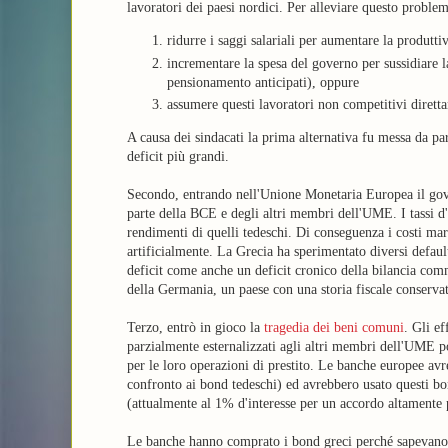
lavoratori dei paesi nordici. Per alleviare questo problem
ridurre i saggi salariali per aumentare la produttiv
incrementare la spesa del governo per sussidiare 
pensionamento anticipati), oppure
assumere questi lavoratori non competitivi dirett
A causa dei sindacati la prima alternativa fu messa da par
deficit più grandi.
Secondo, entrando nell'Unione Monetaria Europea il gove
parte della BCE e degli altri membri dell'UME. I tassi d
rendimenti di quelli tedeschi. Di conseguenza i costi margi
artificialmente. La Grecia ha sperimentato diversi default
deficit come anche un deficit cronico della bilancia comme
della Germania, un paese con una storia fiscale conserva
Terzo, entrò in gioco la
tragedia dei beni comuni
. Gli e
parzialmente esternalizzati agli altri membri dell'UME 
per le loro operazioni di prestito. Le banche europee 
confronto ai bond tedeschi) ed avrebbero usato questi bon
(attualmente al 1% d'interesse per un accordo altamente 
Le banche hanno comprato i bond greci perché sapevano 