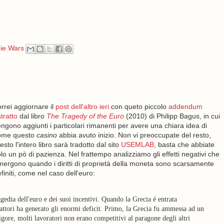
ie Wars
rrei aggiornare il
post dell'altro ieri
con queto piccolo
addendum
tratto
dal libro
The Tragedy of the Euro
(2010) di Philipp Bagus, in cui
ngono aggiunti i particolari rimanenti per avere una chiara idea di
ome questo
casino
abbia avuto inizio. Non vi preoccupate del resto,
esto l'intero libro sarà tradotto dal sito
USEMLAB
, basta che abbiate
lo un pò di pazienza. Nel frattempo analizziamo gli effetti negativi che
ergono quando i diritti di proprietà della moneta sono scarsamente
finiti, come nel caso dell'euro:
agedia dell'euro e dei suoi incentivi. Quando la Grecia é entrata
ttori ha generato gli enormi deficit. Primo, la Grecia fu ammessa ad un
vigore, molti lavoratori non erano competitivi al paragone degli altri