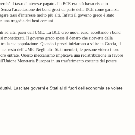
erché il tasso d'interesse pagato alla BCE era più basso rispetto
. Senza l'accettazione dei bond greci da parte della BCE come garanzia
gare tassi d'interesse molto più alti. Infatti il governo greco é stato
in una tragedia dei beni comuni.
tati ad altri paesi dell'UME. La BCE creò nuovi euro, accettando i bond
sì monetizzati. Il governo greco spese il denaro che ricevette dalla
tra la sua popolazione. Quando i prezzi iniziarono a salire in Grecia, il
 nel resto dell'UME. Negli altri Stati membri, le persone videro i loro
 loro entrate. Questo meccanismo implicava una redistribuzione in favore
dell'Unione Monetaria Europea in un trasferimento costante del potere
tivi. Lasciate governi e Stati al di fuori dell'economia se volete