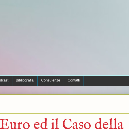
dcast
Bibliografia
Consulenze
Contatti
Euro ed il Caso della