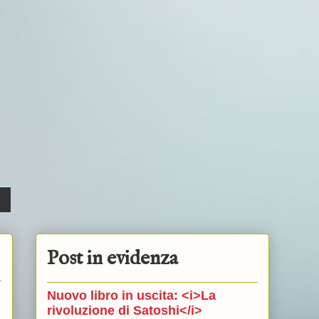
Post in evidenza
Nuovo libro in uscita: <i>La
rivoluzione di Satoshi</i>