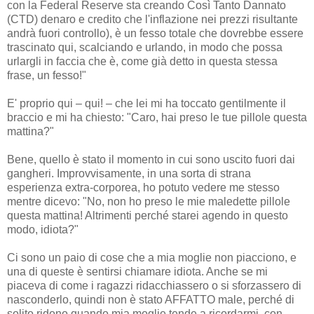
con la Federal Reserve sta creando Così Tanto Dannato
(CTD) denaro e credito che l'inflazione nei prezzi risultante
andrà fuori controllo), è un fesso totale che dovrebbe essere
trascinato qui, scalciando e urlando, in modo che possa
urlargli in faccia che è, come già detto in questa stessa
frase, un fesso!"
E' proprio qui – qui! – che lei mi ha toccato gentilmente il
braccio e mi ha chiesto: "Caro, hai preso le tue pillole questa
mattina?"
Bene, quello è stato il momento in cui sono uscito fuori dai
gangheri. Improvvisamente, in una sorta di strana
esperienza extra-corporea, ho potuto vedere me stesso
mentre dicevo: "No, non ho preso le mie maledette pillole
questa mattina! Altrimenti perché starei agendo in questo
modo, idiota?"
Ci sono un paio di cose che a mia moglie non piacciono, e
una di queste è sentirsi chiamare idiota. Anche se mi
piaceva di come i ragazzi ridacchiassero o si sforzassero di
nasconderlo, quindi non è stato AFFATTO male, perché di
solito ridono quando mia moglie tende a ricordarmi, con