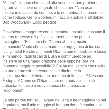
"Allora," mi sono chiesto ad alta voce con tono profondo e
sgradevole, che è un segnale che sta per: "Non osare
essere in disaccordo con me, o te ne pentirai; hai presente
come l'odioso Gene Sperling minacciò il nobile e affidabile
Bob Woodward? Ecco, peggio! "
Ora volendo esagerare con le metafore, ho urlato con tutto il
veleno represso e il più vile vituperio che ho potuto
raccogliere: "E' chiaro che Obama abbia simpatie
comuniste! Vuole che sua madre sia orgoglioso di lui, come
tutti gli altri! Perché altrimenti Obama aumenterebbe le tasse
eliminando i tagli fiscali di Bush e continuerebbe ad
insistere su una maggiorazione delle imposte (ora, nel
momento peggiore possibile)? Chi ha mai sentito che uscire
da una depressione economica e diminuire la
disoccupazione richieda un aumento delle tasse? Nessuno!
È stupido! Come se l'Obamacare non portasse con sé
abbastanza tasse e nuove spese che ammazzano
l'economia!"
Le mie parole forti squillavano nell'aria e riecheggiavano nel
frigorifero, ma il mio muggito di indignazione è continuato: