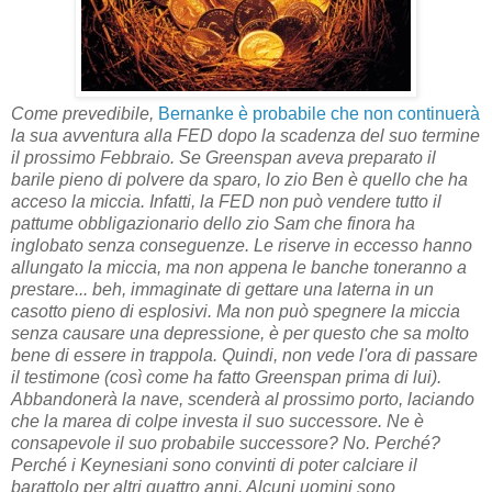
Come prevedibile,
Bernanke è probabile che non continuerà
la sua avventura alla FED dopo la scadenza del suo termine
il prossimo Febbraio. Se Greenspan aveva preparato il
barile pieno di polvere da sparo, lo zio Ben è quello che ha
acceso la miccia. Infatti, la FED non può vendere tutto il
pattume obbligazionario dello zio Sam che finora ha
inglobato senza conseguenze. Le riserve in eccesso hanno
allungato la miccia, ma non appena le banche toneranno a
prestare... beh, immaginate di gettare una laterna in un
casotto pieno di esplosivi. Ma non può spegnere la miccia
senza causare una depressione, è per questo che sa molto
bene di essere in trappola. Quindi, non vede l'ora di passare
il testimone (così come ha fatto Greenspan prima di lui).
Abbandonerà la nave, scenderà al prossimo porto, laciando
che la marea di colpe investa il suo successore. Ne è
consapevole il suo probabile successore? No. Perché?
Perché i Keynesiani sono convinti di poter calciare il
barattolo per altri quattro anni. Alcuni uomini sono