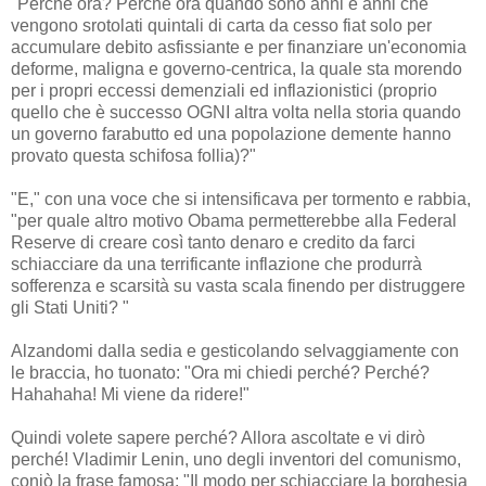
"Perché ora? Perché ora quando sono anni e anni che
vengono srotolati quintali di carta da cesso fiat solo per
accumulare debito asfissiante e per finanziare un'economia
deforme, maligna e governo-centrica, la quale sta morendo
per i propri eccessi demenziali ed inflazionistici (proprio
quello che è successo OGNI altra volta nella storia quando
un governo farabutto ed una popolazione demente hanno
provato questa schifosa follia)?"
"E," con una voce che si intensificava per tormento e rabbia,
"per quale altro motivo Obama permetterebbe alla Federal
Reserve di creare così tanto denaro e credito da farci
schiacciare da una terrificante inflazione che produrrà
sofferenza e scarsità su vasta scala finendo per distruggere
gli Stati Uniti? "
Alzandomi dalla sedia e gesticolando selvaggiamente con
le braccia, ho tuonato: "Ora mi chiedi perché? Perché?
Hahahaha! Mi viene da ridere!"
Quindi volete sapere perché? Allora ascoltate e vi dirò
perché! Vladimir Lenin, uno degli inventori del comunismo,
coniò la frase famosa: "Il modo per schiacciare la borghesia