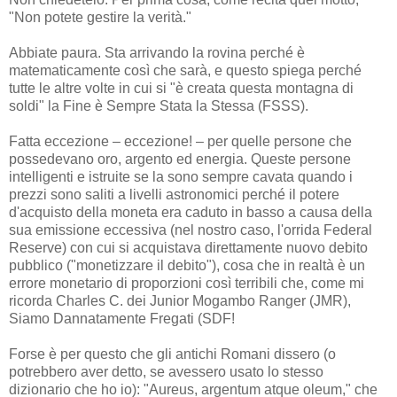
"Non potete gestire la verità."
Abbiate paura. Sta arrivando la rovina perché è
matematicamente così che sarà, e questo spiega perché
tutte le altre volte in cui si "è creata questa montagna di
soldi" la Fine è Sempre Stata la Stessa (FSSS).
Fatta eccezione – eccezione! – per quelle persone che
possedevano oro, argento ed energia. Queste persone
intelligenti e istruite se la sono sempre cavata quando i
prezzi sono saliti a livelli astronomici perché il potere
d'acquisto della moneta era caduto in basso a causa della
sua emissione eccessiva (nel nostro caso, l'orrida Federal
Reserve) con cui si acquistava direttamente nuovo debito
pubblico ("monetizzare il debito"), cosa che in realtà è un
errore monetario di proporzioni così terribili che, come mi
ricorda Charles C. dei Junior Mogambo Ranger (JMR),
Siamo Dannatamente Fregati (SDF!
Forse è per questo che gli antichi Romani dissero (o
potrebbero aver detto, se avessero usato lo stesso
dizionario che ho io): "Aureus, argentum atque oleum," che