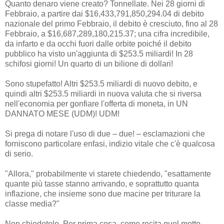
Quanto denaro viene creato? Tonnellate. Nei 28 giorni di
Febbraio, a partire dai $16,433,791,850,294.04 di debito
nazionale del primo Febbraio, il debito è cresciuto, fino al 28
Febbraio, a $16,687,289,180,215.37; una cifra incredibile,
da infarto e da occhi fuori dalle orbite poiché il debito
pubblico ha visto un'aggiunta di $253.5 miliardi! In 28
schifosi giorni! Un quarto di un bilione di dollari!
Sono stupefatto! Altri $253.5 miliardi di nuovo debito, e
quindi altri $253.5 miliardi in nuova valuta che si riversa
nell'economia per gonfiare l'offerta di moneta, in UN
DANNATO MESE (UDM)! UDM!
Si prega di notare l'uso di due – due! – esclamazioni che
forniscono particolare enfasi, indizio vitale che c'è qualcosa
di serio.
"Allora," probabilmente vi starete chiedendo, "esattamente
quante più tasse stanno arrivando, e soprattutto quanta
inflazione, che insieme sono due macine per triturare la
classe media?"
Non chiedetelo. Per prima cosa, come recita quel motto,