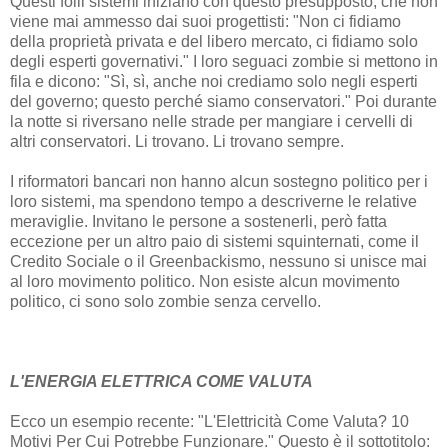
Questi folli sistemi iniziano con questo presupposto, che non
viene mai ammesso dai suoi progettisti: "Non ci fidiamo
della proprietà privata e del libero mercato, ci fidiamo solo
degli esperti governativi." I loro seguaci zombie si mettono in
fila e dicono: "Sì, sì, anche noi crediamo solo negli esperti
del governo; questo perché siamo conservatori." Poi durante
la notte si riversano nelle strade per mangiare i cervelli di
altri conservatori. Li trovano. Li trovano sempre.
I riformatori bancari non hanno alcun sostegno politico per i
loro sistemi, ma spendono tempo a descriverne le relative
meraviglie. Invitano le persone a sostenerli, però fatta
eccezione per un altro paio di sistemi squinternati, come il
Credito Sociale o il Greenbackismo, nessuno si unisce mai
al loro movimento politico. Non esiste alcun movimento
politico, ci sono solo zombie senza cervello.
L'ENERGIA ELETTRICA COME VALUTA
Ecco un esempio recente: "L'Elettricità Come Valuta? 10
Motivi Per Cui Potrebbe Funzionare." Questo è il sottotitolo: