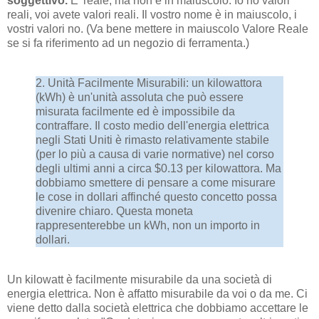
soggettivo.
E' reale, ma non è in maiuscolo. Io ho valori
reali, voi avete valori reali. Il vostro nome è in maiuscolo, i
vostri valori no. (Va bene mettere in maiuscolo Valore Reale
se si fa riferimento ad un negozio di ferramenta.)
2. Unità Facilmente Misurabili: un kilowattora
(kWh) è un'unità assoluta che può essere
misurata facilmente ed è impossibile da
contraffare. Il costo medio dell'energia elettrica
negli Stati Uniti è rimasto relativamente stabile
(per lo più a causa di varie normative) nel corso
degli ultimi anni a circa $0.13 per kilowattora. Ma
dobbiamo smettere di pensare a come misurare
le cose in dollari affinché questo concetto possa
divenire chiaro. Questa moneta
rappresenterebbe un kWh, non un importo in
dollari.
Un kilowatt è facilmente misurabile da una società di
energia elettrica. Non è affatto misurabile da voi o da me. Ci
viene detto dalla società elettrica che dobbiamo accettare le