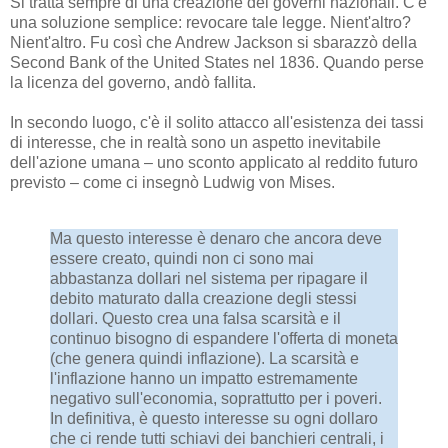
Si tratta sempre di una creazione dei governi nazionali. C'è
una soluzione semplice: revocare tale legge. Nient'altro?
Nient'altro. Fu così che Andrew Jackson si sbarazzò della
Second Bank of the United States nel 1836. Quando perse
la licenza del governo, andò fallita.
In secondo luogo, c'è il solito attacco all'esistenza dei tassi
di interesse, che in realtà sono un aspetto inevitabile
dell'azione umana – uno sconto applicato al reddito futuro
previsto – come ci insegnò Ludwig von Mises.
Ma questo interesse è denaro che ancora deve
essere creato, quindi non ci sono mai
abbastanza dollari nel sistema per ripagare il
debito maturato dalla creazione degli stessi
dollari. Questo crea una falsa scarsità e il
continuo bisogno di espandere l'offerta di moneta
(che genera quindi inflazione). La scarsità e
l'inflazione hanno un impatto estremamente
negativo sull'economia, soprattutto per i poveri.
In definitiva, è questo interesse su ogni dollaro
che ci rende tutti schiavi dei banchieri centrali, i