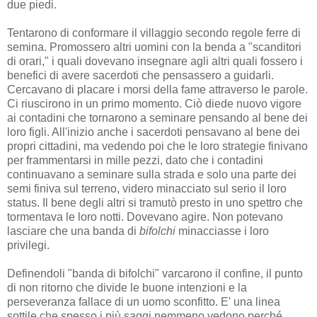
due piedi.
Tentarono di conformare il villaggio secondo regole ferre di
semina. Promossero altri uomini con la benda a "scanditori
di orari," i quali dovevano insegnare agli altri quali fossero i
benefici di avere sacerdoti che pensassero a guidarli.
Cercavano di placare i morsi della fame attraverso le parole.
Ci riuscirono in un primo momento. Ciò diede nuovo vigore
ai contadini che tornarono a seminare pensando al bene dei
loro figli. All'inizio anche i sacerdoti pensavano al bene dei
propri cittadini, ma vedendo poi che le loro strategie finivano
per frammentarsi in mille pezzi, dato che i contadini
continuavano a seminare sulla strada e solo una parte dei
semi finiva sul terreno, videro minacciato sul serio il loro
status. Il bene degli altri si tramutò presto in uno spettro che
tormentava le loro notti. Dovevano agire. Non potevano
lasciare che una banda di
bifolchi
minacciasse i loro
privilegi.
Definendoli "banda di bifolchi" varcarono il confine, il punto
di non ritorno che divide le buone intenzioni e la
perseveranza fallace di un uomo sconfitto. E' una linea
sottile che spesso i più saggi nemmeno vedono perché