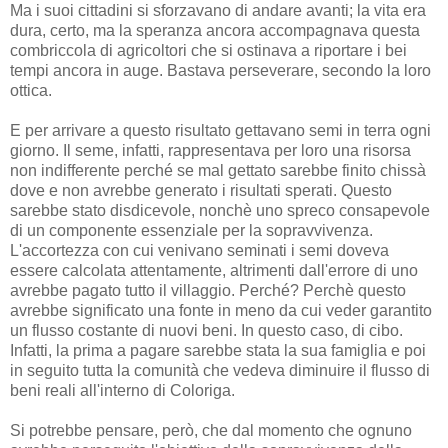
Ma i suoi cittadini si sforzavano di andare avanti; la vita era
dura, certo, ma la speranza ancora accompagnava questa
combriccola di agricoltori che si ostinava a riportare i bei
tempi ancora in auge. Bastava perseverare, secondo la loro
ottica.
E per arrivare a questo risultato gettavano semi in terra ogni
giorno. Il seme, infatti, rappresentava per loro una risorsa
non indifferente perché se mal gettato sarebbe finito chissà
dove e non avrebbe generato i risultati sperati. Questo
sarebbe stato disdicevole, nonchè uno spreco consapevole
di un componente essenziale per la sopravvivenza.
L'accortezza con cui venivano seminati i semi doveva
essere calcolata attentamente, altrimenti dall'errore di uno
avrebbe pagato tutto il villaggio. Perché? Perchè questo
avrebbe significato una fonte in meno da cui veder garantito
un flusso costante di nuovi beni. In questo caso, di cibo.
Infatti, la prima a pagare sarebbe stata la sua famiglia e poi
in seguito tutta la comunità che vedeva diminuire il flusso di
beni reali all'interno di Coloriga.
Si potrebbe pensare, però, che dal momento che ognuno