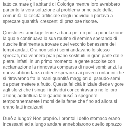
fatto calmare gli abitanti di Coloriga mentre loro avrebbero
partorito la vera soluzione al problema principale della
comunità: la cecità artificiale degli individui li portava a
sprecare quantità crescenti di preziose risorse.
Questo escamotage tenne a bada per un po' la popolazione,
la quale continuava la sua routine di semina sperando di
riuscire finalmente a trovare quel vecchio benessere dei
tempi andati. Ora non solo i semi andavano lo stesso
sprecati, ma vennero pian piano sostituiti in gran parte dalle
pietre. Infatti, in un primo momento la gente accolse con
acclamazione la rinnovata comparsa di nuovi semi; anzi, la
nuova abbondanza ridiede speranza ai poveri contadini che
si ritrovarono fra le mani quantità maggiori di pseudo-semi
da poter mettere a frutto. Questa felicità iniziale diede vigore
agli sforzi che i singoli individui concentravano nelle loro
azioni; addirittura tale gaudio riuscì a spegnere
temporanemanete i morsi della fame che fino ad allora si
erano fatti incalzanti.
Durò a lungo? Non proprio. I brontolii dello stomaco erano
incessanti ed a lungo andare annebbiarono quello sprazzo