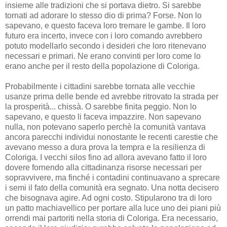
insieme alle tradizioni che si portava dietro. Si sarebbe
tornati ad adorare lo stesso dio di prima? Forse. Non lo
sapevano, e questo faceva loro tremare le gambe. Il loro
futuro era incerto, invece con i loro comando avrebbero
potuto modellarlo secondo i desideri che loro ritenevano
necessari e primari. Ne erano convinti per loro come lo
erano anche per il resto della popolazione di Coloriga.
Probabilmente i cittadini sarebbe tornata alle vecchie
usanze prima delle bende ed avrebbe ritrovato la strada per
la prosperità... chissà. O sarebbe finita peggio. Non lo
sapevano, e questo li faceva impazzire. Non sapevano
nulla, non potevano saperlo perchè la comunità vantava
ancora parecchi individui nonostante le recenti carestie che
avevano messo a dura prova la tempra e la resilienza di
Coloriga. I vecchi silos fino ad allora avevano fatto il loro
dovere fornendo alla cittadinanza risorse necessari per
sopravvivere, ma finché i contadini continuavano a sprecare
i semi il fato della comunità era segnato. Una notta decisero
che bisognava agire. Ad ogni costo. Stipularono tra di loro
un patto machiavellico per portare alla luce uno dei piani più
orrendi mai partoriti nella storia di Coloriga. Era necessario,