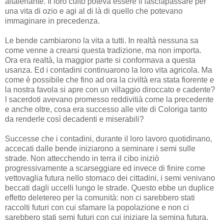
altalenante. Il loro culto poteva essere il lasciapassare per
una vita di ozio e agi al di là di quello che potevano
immaginare in precedenza.
Le bende cambiarono la vita a tutti. In realtà nessuna sa
come venne a crearsi questa tradizione, ma non importa.
Ora era realtà, la maggior parte si conformava a questa
usanza. Ed i contadini continuarono la loro vita agricola. Ma
come è possibile che fino ad ora la civiltà era stata fiorente e
la nostra favola si apre con un villaggio diroccato e cadente?
I sacerdoti avevano promesso reddivitià come la precedente
e anche oltre, cosa era successo alle vite di Coloriga tanto
da renderle così decadenti e miserabili?
Successe che i contadini, durante il loro lavoro quotidinano,
accecati dalle bende iniziarono a seminare i semi sulle
strade. Non attecchendo in terra il cibo iniziò
progressivamente a scarseggiare ed invece di finire come
vettovaglia futura nello stomaco dei cittadini, i semi venivano
beccati dagli uccelli lungo le strade. Questo ebbe un duplice
effetto deletereo per la comunità: non ci sarebbero stati
raccolti futuri con cui sfamare la popolazione e non ci
sarebbero stati semi futuri con cui iniziare la semina futura.