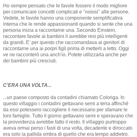
Ho sempre pensato che le favole fossero il modo migliore
per comunicare concetti complicati e "noiosi" alle persone.
Vedete, le favole hanno una componente semplificativa
interna che le rende appassionanti quando si sente che una
persona inizia a raccontarne una. Secondo Einstein,
raccontare favole ai bambini li avrebbe resi più intelligenti
da grandi. E' per questo che raccomandava ai genitori di
raccontarne una ai porpri figli prima di metterli a letto. Oggi
ve ne racconterò una anch'io. Potete utilizzarla anche per
dei bambini più cresciuti.
C'ERA UNA VOLTA...
...un paese composto da contadini chiamato Coloriga. In
questo villaggio i contadini gettavano semi a terra affinché
da essi potessero raccogliere il necessario per sfamare le
loro famiglie. Tutto il giorno gettavano semi e speravano che
la provvidenza avrebbe fatto il resto. Il villaggio purtroppo
aveva ormai perso i fasti di una volta, decadente e diroccato
era solo la pallida ombra di quello che era tempo addietro.