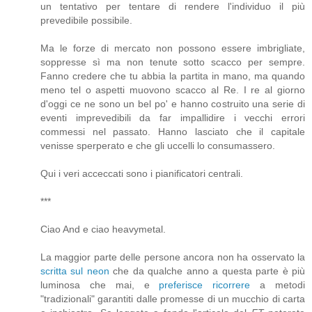
un tentativo per tentare di rendere l'individuo il più
prevedibile possibile.
Ma le forze di mercato non possono essere imbrigliate,
soppresse sì ma non tenute sotto scacco per sempre.
Fanno credere che tu abbia la partita in mano, ma quando
meno tel o aspetti muovono scacco al Re. I re al giorno
d'oggi ce ne sono un bel po' e hanno costruito una serie di
eventi imprevedibili da far impallidire i vecchi errori
commessi nel passato. Hanno lasciato che il capitale
venisse sperperato e che gli uccelli lo consumassero.
Qui i veri acceccati sono i pianificatori centrali.
***
Ciao And e ciao heavymetal.
La maggior parte delle persone ancora non ha osservato la
scritta sul neon
che da qualche anno a questa parte è più
luminosa che mai, e
preferisce ricorrere
a metodi
"tradizionali" garantiti dalle promesse di un mucchio di carta