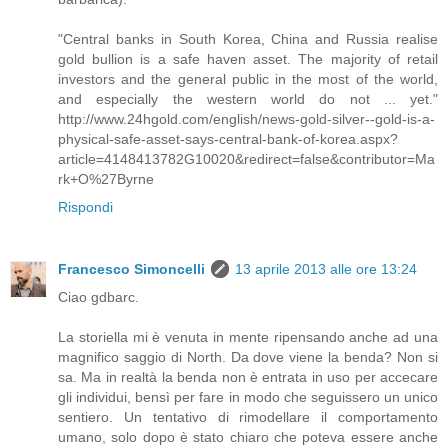
"Central banks in South Korea, China and Russia realise
gold bullion is a safe haven asset. The majority of retail
investors and the general public in the most of the world,
and especially the western world do not ... yet."
http://www.24hgold.com/english/news-gold-silver--gold-is-a-
physical-safe-asset-says-central-bank-of-korea.aspx?
article=4148413782G10020&redirect=false&contributor=Ma
rk+O%27Byrne
Rispondi
Francesco Simoncelli
13 aprile 2013 alle ore 13:24
Ciao gdbarc.
La storiella mi è venuta in mente ripensando anche ad una
magnifico saggio di North. Da dove viene la benda? Non si
sa. Ma in realtà la benda non è entrata in uso per accecare
gli individui, bensì per fare in modo che seguissero un unico
sentiero. Un tentativo di rimodellare il comportamento
umano, solo dopo è stato chiaro che poteva essere anche