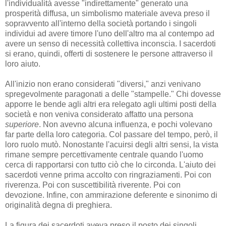
l'individualità avesse "indirettamente" generato una
prosperità diffusa, un simbolismo materiale aveva preso il
sopravvento all'interno della società portando i singoli
individui ad avere timore l'uno dell'altro ma al contempo ad
avere un senso di necessità collettiva inconscia. I sacerdoti
si erano, quindi, offerti di sostenere le persone attraverso il
loro aiuto.
All'inizio non erano considerati "diversi," anzi venivano
spregevolmente paragonati a delle "stampelle." Chi dovesse
apporre le bende agli altri era relegato agli ultimi posti della
società e non veniva considerato affatto una persona
superiore
. Non avevno alcuna influenza, e pochi volevano
far parte della loro categoria. Col passare del tempo, però, il
loro ruolo mutò. Nonostante l'acuirsi degli altri sensi, la vista
rimane sempre percettivamente centrale quando l'uomo
cerca di rapportarsi con tutto ciò che lo circonda. L'aiuto dei
sacerdoti venne prima accolto con ringraziamenti. Poi con
riverenza. Poi con suscettibilità riverente. Poi con
devozione. Infine, con ammirazione deferente e sinonimo di
originalità degna di preghiera.
La figura dei sacerdoti aveva preso il posto dei singoli