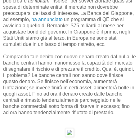
può creare
ad libitum
"risorse" per sovvenzionare qualsiasi
spesa di determinate entità, il mercato non dovrebbe
preoccuparsi dei tassi di interesse. La Banca del Giappone,
ad esempio,
ha annunciato
un programma di QE che si
avvicina a quello di Bernanke: $75 miliardi al mese per
acquistare bond del governo. In Giappone è il primo, negli
Stati Uniti siamo già al terzo, in Europa ne sono stati
cumulati due in un lasso di tempo ristretto, ecc.
Comprando tale debito con nuovo denaro creato dal nulla, le
banche centrali hanno manomesso la capacità del mercato
di segnalare il rischio e di prezzare il credito. Qual è, quindi,
il problema? Le banche cenrali non sanno dove finisce
questo denaro. Se finisce nell'economia, aumenterà
l'inflazione; se invece finirà in certi asset, alimenterà bolle in
quegli asset. Fino ad ora il denaro creato dalle banche
centrali è rimasto tendenzialmente parcheggiato nelle
banche commerciali sotto forma di riserve in eccesso; fino
ad ora hanno tendenzialmente rifiutato di prestarlo.