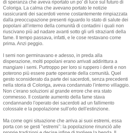
di speranza che aveva riportato un po' di luce sul futuro di
Coloriga. La calma che avevano portato le notizie
rassicuranti dei sacerdoti venne costantemente rimpiazzata
dalla preoccupazione presenti riguardo lo stato di salute dei
popolani all'interno della comunità di contadini i quali non
riuscivano più ad nadare avanti sotto gli urli strazianti della
fame. Il tempo passava, infatti, e le cose restavano come
prima. Anzi peggio.
I semi non germinavano e adesso, in preda alla
disperazione, molti popolani erano arrivati addirittura a
mangiare i semi. Purtroppo per loro si ruppero i denti e non
poterono più essere parte operante della comunità. Quel
gesto sconsiderato da parte dei sacerdoti, senza precedenti
nella storia di Coloriga, aveva condannato l'interno villaggio.
Non c'erano soluzioni al grande errore che era stato
commesso. Il costante aumento della fame stava
condannando l'operato dei sacerdoti ad un fallimento
colossale e la popolazione sull'orlo dell'estinzione.
Ma come ogni situazione che arriva ai suoi estremi, essa
porta con se gesti "estremi": la popolazione rinunciò alle
proprie tradizioni e decise infine di togliere la benda. Il