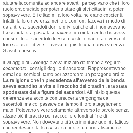
aiutare la comunità ad andare avanti, percepivano che il loro
ruolo era cruciale per poter aiutare gli altri cittadini a poter
sopravvivere. E i cittadini, a loro volta, ne erano coscienti.
Infatti, la loro riverenza nei loro confronti faceva in modo di
garantire ai sacerdoti doni e privilegi che altri non avevano.
La società era passata attraverso un mutamento che aveva
consentito ai sacerdoti di essere visti in maniera diversa: il
loro status di "diversi" aveva acquisito una nuova valenza.
Stavolta positiva.
Il villaggio di Coloriga aveva iniziato da tempo a seguire
cecamente
i consigli degli alti sacerdoti. Rappresentavano
ormai dei semidei, tanto per azzardare un paragone ardito.
La religione che in precedenza all'avvento delle benda
aveva scandito la vita e il raccolto dei cittadini, era stata
spodestata dalla figura dei sacerdoti.
All'inizio questa
deferenza era accolta con una certa vergongna dai
sacerdoti, ma col passare del tempo il loro atteggiameno
mutò. Potevano vivere solamente attraverso le parole senza
alzare più il braccio per raccogliere fondi al fine di
sopravvivere. Non dovevano più cerimoniare quei riti faticosi
che rendevano la loro vita comune e remunerativamente