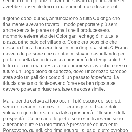
secondo il loro giudizio; avrebbe salvato la popolazione ed
avrebbe consentito loro di matenere il ruolo di sacerdoti.
Il giorno dopo, quindi, annunciarono a tutta Coloriga che
finalmente avevano trovato il modo per portare più semi
anche senza le piante originali che li producessero. Il
mormorio esterrefatto dei Colorigani echeggiò in tutta la
piazza principale del villaggio. Come era possibile che
nessuno fino ad ora era riuscito in un'impresa simile? Erano
davvero le persone che i contadini stavano aspettando per
portare quella tanto decantata prosperità dei tempi antichi?
In fin dei conti era questa la loro promessa: avrebbero reso il
futuro un luogo pieno di certezze, dove l'incertezza sarebbe
stata solo un pallido ricordo di un passato
imperfetto
. La
fiducia che tanto richiedevano forse era ben riposta se
davvero potevano riuscire a fare una cosa simile.
Ma la benda celava ai loro occhi il più oscuro dei segreti: i
semi non erano commestibili... erano pietre. I sacerdoti
volevano quindi creare una falsa prosperità, l'illusione della
prosperità. D'altro canto le pietre sono simili ai semi, sono
altrettanto dure e la loro forma è pressoché equivalente.
Pensavano, quindi, che rimpinguare i silos di pietre avrebbe