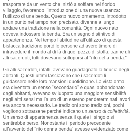
trasportare da un vento che iniziò a soffiare nel florido
villaggio, favorendo l'introduzione di una nuova usanza:
l'utilizzo di una benda. Questo nuovo ornamento, introdotto
in un punto nel tempo non precisato, divenne a lungo
andare una tradizione nella comunità. Ogni nuovo nato
doveva indossare la benda. Era un segno distintivo di
appartenenza. Nel tempo l'abitudine all'utilizzo di questa
bislacca tradizione portò le persone ad avere timore di
intravedere il mondo al di là di quel pezzo di stoffa; tranne gli
alti sacerdoti, tutti dovevano sottoporsi al "rito della benda."
Gli alti sacerdoti, infatti, avevano guadagnato la fiducia degli
abitanti. Questi ultimi lasciavano che i sacerdoti li
guidassero nelle loro mansioni quotidinane. La vista ormai
era diventata un senso "secondario" e quasi abbandonato
dagli abitanti, avevano sviluppato una maggiore sensibilità
negli altri sensi ma l'aiuto di un esterno per determinati lavori
era ancora necessario. Le tradizioni sono tradizioni, pochi
vogliono sottrarsene perché indicano un
senso di collettività
.
Un senso di appartenenza senza il quale il singolo si
sentirebbe perso. Nonostante il periodo precedente
all'avvento del "rito denna benda" avesse evidenziato come