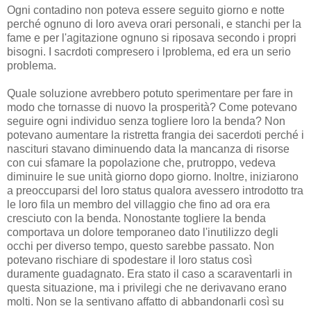
Ogni contadino non poteva essere seguito giorno e notte
perché ognuno di loro aveva orari personali, e stanchi per la
fame e per l'agitazione ognuno si riposava secondo i propri
bisogni. I sacrdoti compresero i lproblema, ed era un serio
problema.
Quale soluzione avrebbero potuto sperimentare per fare in
modo che tornasse di nuovo la prosperità? Come potevano
seguire ogni individuo senza togliere loro la benda? Non
potevano aumentare la ristretta frangia dei sacerdoti perché i
nascituri stavano diminuendo data la mancanza di risorse
con cui sfamare la popolazione che, prutroppo, vedeva
diminuire le sue unità giorno dopo giorno. Inoltre, iniziarono
a preoccuparsi del loro status qualora avessero introdotto tra
le loro fila un membro del villaggio che fino ad ora era
cresciuto con la benda. Nonostante togliere la benda
comportava un dolore temporaneo dato l'inutilizzo degli
occhi per diverso tempo, questo sarebbe passato. Non
potevano rischiare di spodestare il loro status così
duramente guadagnato. Era stato il caso a scaraventarli in
questa situazione, ma i privilegi che ne derivavano erano
molti. Non se la sentivano affatto di abbandonarli così su