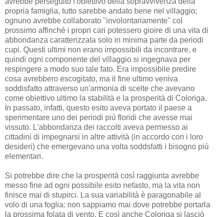
avrebbe perseguito l'obiettivo della sopravvivenza della
propria famiglia, tutto sarebbe andato bene nel villaggio;
ognuno avrebbe collaborato "involontariamente" col
prossimo affinché i propri cari potessero gioire di una vita di
abbondanza caratterizzata solo in minima parte da periodi
cupi. Questi ultimi non erano impossibili da incontrare, e
quindi ogni componente del villaggio si ingegnava per
respingere a modo suo tale fato. Era impossibile predire
cosa avrebbero escogitato, ma il fine ultimo veniva
soddisfatto attraverso un'armonia di scelte che avevano
come obiettivo ultimo la stabilità e la prosperità di Coloriga.
In passato, infatti, questo esito aveva portato il paese a
sperimentare uno dei periodi più floridi che avesse mai
vissuto. L'abbondanza dei raccolti aveva permesso ai
cittadini di impegnarsi in altre attività (in accordo con i loro
desideri) che emergevano una volta soddsfatti i bisogno più
elementari.
Si potrebbe dire che la prosperità così raggiunta avrebbe
messo fine ad ogni possibile esito nefasto, ma la vita non
finisce mai di stupirci. La sua variabilità è paragonabile al
volo di una foglia: non sappiamo mai dove potrebbe portarla
la prossima folata di vento. E così anche Coloriga si lasciò