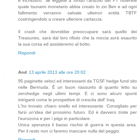
e inchiostro. Se leggete a fondo l'articolo del
FT
noterete
quale tsunami monetario abbia creato lo zio Ben e ad ogni
fallimento verranno salvate ulteirori entità TBTF
costringendolo a creare ulteriore cartaccia.
Il crash che dovrebbe preoccupare sarà quello dei
Treasuries, sarà dal loro rifiuto che la miccia avrà esaurito
la sua corsa ed assisteremo al botto.
Rispondi
And
13 aprile 2013 alle ore 20:02
95 paginette veloci ed interessanti da TGSF hedge fund sito
nelle Bermuda. È un buon riassunto di quanto letto su
zerohedge negli ultimi tempi. E ci sono alcuni spunti
intriganti come le prospettive di crescita dell' Iraq.
L'ho trovato chiaro snello ed interessante. Consigliato per
farsi un'idea del prossimo futuro. Ed è davvero triste per
l'eurozona e per i piigs in particolare.
Unica speranza il basso rischio di guerra in questa area.
Per il resto non ci faremo mancare nulla del peggio.
Rispondi