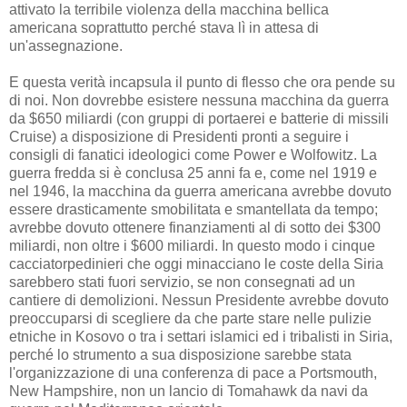
attivato la terribile violenza della macchina bellica
americana soprattutto perché stava lì in attesa di
un'assegnazione.
E questa verità incapsula il punto di flesso che ora pende su
di noi. Non dovrebbe esistere nessuna macchina da guerra
da $650 miliardi (con gruppi di portaerei e batterie di missili
Cruise) a disposizione di Presidenti pronti a seguire i
consigli di fanatici ideologici come Power e Wolfowitz. La
guerra fredda si è conclusa 25 anni fa e, come nel 1919 e
nel 1946, la macchina da guerra americana avrebbe dovuto
essere drasticamente smobilitata e smantellata da tempo;
avrebbe dovuto ottenere finanziamenti al di sotto dei $300
miliardi, non oltre i $600 miliardi. In questo modo i cinque
cacciatorpedinieri che oggi minacciano le coste della Siria
sarebbero stati fuori servizio, se non consegnati ad un
cantiere di demolizioni. Nessun Presidente avrebbe dovuto
preoccuparsi di scegliere da che parte stare nelle pulizie
etniche in Kosovo o tra i settari islamici ed i tribalisti in Siria,
perché lo strumento a sua disposizione sarebbe stata
l'organizzazione di una conferenza di pace a Portsmouth,
New Hampshire, non un lancio di Tomahawk da navi da