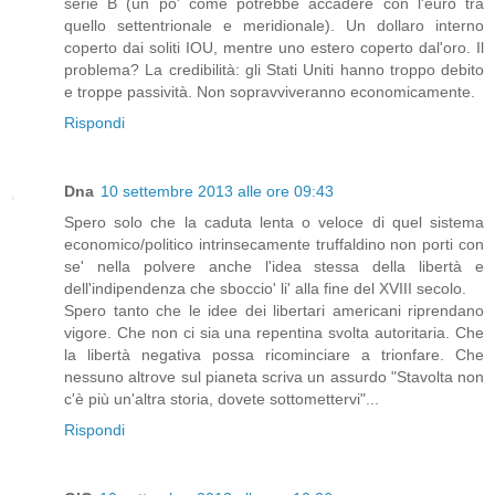
serie B (un po' come potrebbe accadere con l'euro tra
quello settentrionale e meridionale). Un dollaro interno
coperto dai soliti IOU, mentre uno estero coperto dal'oro. Il
problema? La credibilità: gli Stati Uniti hanno troppo debito
e troppe passività. Non sopravviveranno economicamente.
Rispondi
Dna
10 settembre 2013 alle ore 09:43
Spero solo che la caduta lenta o veloce di quel sistema
economico/politico intrinsecamente truffaldino non porti con
se' nella polvere anche l'idea stessa della libertà e
dell'indipendenza che sboccio' li' alla fine del XVIII secolo.
Spero tanto che le idee dei libertari americani riprendano
vigore. Che non ci sia una repentina svolta autoritaria. Che
la libertà negativa possa ricominciare a trionfare. Che
nessuno altrove sul pianeta scriva un assurdo "Stavolta non
c'è più un'altra storia, dovete sottomettervi"...
Rispondi