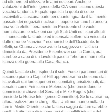
ad ottenere ed utilizzare le armi nucleari. Anche le
valutazioni dell'intelligence della CIA smentiscono questa
vecchia fandonia. E qualunque sia la quota di colpe
ascrivibili a ciascuna parte per quanto riguarda il fallimento
passato dei negoziati nucleari, il popolo iraniano ha ancora
una volta eletto liberamente un Presidente che vuole
normalizzare le relazioni con gli Stati Uniti ed i suoi alleati
— nonostante la crudele ed insensata sofferenza veicolata
dalle erronee "sanzioni" economiche dell'Occidente. In
effetti, se Obama avesse avuto la saggezza e l'astuzia
dimostrata dal Presidente Eisenhower con la Corea, ora
sarebbe a capo di un tavolo di pace a Teheran e non nella
stanza della guerra alla Casa Bianca.
Quindi lasciate che risplenda il sole. Forse i parlamentari di
secondo piano a Capitol Hill apprenderanno che sono stati
scavalcati dai loro superiori nei comitati giurisdizionali, da
senatori come Feinstein e Melendez (che presiedono le
commissioni chiave del Senato) e Mike Rogers (che
presiede la House Intelligence Committee). Se lo capiranno,
allora realizzeranno che gli Stati Uniti non hanno nulla da
fare in Medio Oriente, e che la cosa saggia da fare sarebbe
quella di ritirarsi e disimpegnarsi dai conflitti intestini del