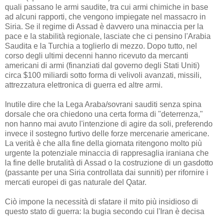
quali passano le armi saudite, tra cui armi chimiche in base
ad alcuni rapporti, che vengono impiegate nel massacro in
Siria. Se il regime di Assad è davvero una minaccia per la
pace e la stabilità regionale, lasciate che ci pensino l'Arabia
Saudita e la Turchia a toglierlo di mezzo. Dopo tutto, nel
corso degli ultimi decenni hanno ricevuto da mercanti
americani di armi (finanziati dal governo degli Stati Uniti)
circa $100 miliardi sotto forma di velivoli avanzati, missili,
attrezzatura elettronica di guerra ed altre armi.
Inutile dire che la Lega Araba/sovrani sauditi senza spina
dorsale che ora chiedono una certa forma di "deterrenza,"
non hanno mai avuto l'intenzione di agire da soli, preferendo
invece il sostegno furtivo delle forze mercenarie americane.
La verità è che alla fine della giornata ritengono molto più
urgente la potenziale minaccia di rappresaglia iraniana che
la fine delle brutalità di Assad o la costruzione di un gasdotto
(passante per una Siria controllata dai sunniti) per rifornire i
mercati europei di gas naturale del Qatar.
Ciò impone la necessità di sfatare il mito più insidioso di
questo stato di guerra: la bugia secondo cui l'Iran è decisa