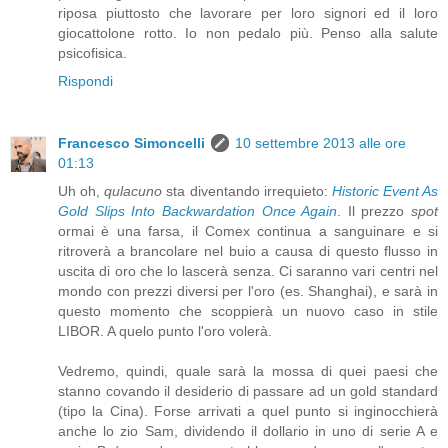
riposa piuttosto che lavorare per loro signori ed il loro
giocattolone rotto. Io non pedalo più. Penso alla salute
psicofisica.
Rispondi
Francesco Simoncelli
10 settembre 2013 alle ore
01:13
Uh oh,
qulacuno
sta diventando irrequieto:
Historic Event As
Gold Slips Into Backwardation Once Again
. Il prezzo
spot
ormai è una farsa, il Comex continua a sanguinare e si
ritroverà a brancolare nel buio a causa di questo flusso in
uscita di oro che lo lascerà senza. Ci saranno vari centri nel
mondo con prezzi diversi per l'oro (es. Shanghai), e sarà in
questo momento che scoppierà un nuovo caso in stile
LIBOR. A quelo punto l'oro volerà.
Vedremo, quindi, quale sarà la mossa di quei paesi che
stanno covando il desiderio di passare ad un gold standard
(tipo la Cina). Forse arrivati a quel punto si inginocchierà
anche lo zio Sam, dividendo il dollario in uno di serie A e