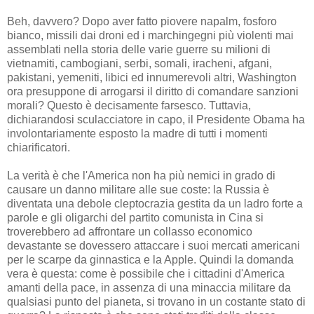
Beh, davvero? Dopo aver fatto piovere napalm, fosforo
bianco, missili dai droni ed i marchingegni più violenti mai
assemblati nella storia delle varie guerre su milioni di
vietnamiti, cambogiani, serbi, somali, iracheni, afgani,
pakistani, yemeniti, libici ed innumerevoli altri, Washington
ora presuppone di arrogarsi il diritto di comandare sanzioni
morali? Questo è decisamente farsesco. Tuttavia,
dichiarandosi sculacciatore in capo, il Presidente Obama ha
involontariamente esposto la madre di tutti i momenti
chiarificatori.
La verità è che l'America non ha più nemici in grado di
causare un danno militare alle sue coste: la Russia è
diventata una debole cleptocrazia gestita da un ladro forte a
parole e gli oligarchi del partito comunista in Cina si
troverebbero ad affrontare un collasso economico
devastante se dovessero attaccare i suoi mercati americani
per le scarpe da ginnastica e la Apple. Quindi la domanda
vera è questa: come è possibile che i cittadini d'America
amanti della pace, in assenza di una minaccia militare da
qualsiasi punto del pianeta, si trovano in un costante stato di