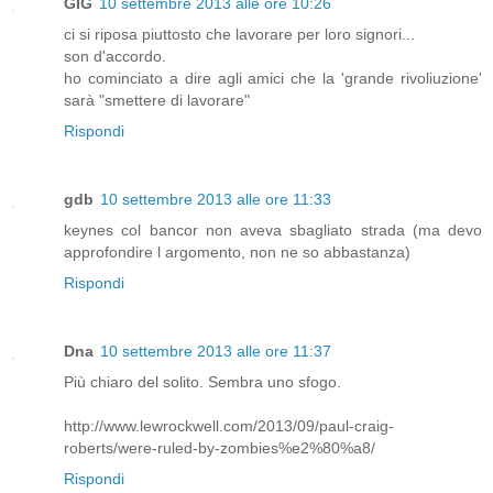
GIG
10 settembre 2013 alle ore 10:26
ci si riposa piuttosto che lavorare per loro signori...
son d'accordo.
ho cominciato a dire agli amici che la 'grande rivoliuzione'
sarà "smettere di lavorare"
Rispondi
gdb
10 settembre 2013 alle ore 11:33
keynes col bancor non aveva sbagliato strada (ma devo
approfondire l argomento, non ne so abbastanza)
Rispondi
Dna
10 settembre 2013 alle ore 11:37
Più chiaro del solito. Sembra uno sfogo.
http://www.lewrockwell.com/2013/09/paul-craig-
roberts/were-ruled-by-zombies%e2%80%a8/
Rispondi