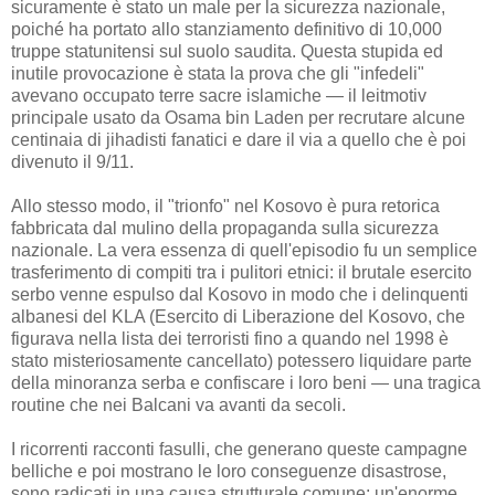
sicuramente è stato un male per la sicurezza nazionale,
poiché ha portato allo stanziamento definitivo di 10,000
truppe statunitensi sul suolo saudita. Questa stupida ed
inutile provocazione è stata la prova che gli "infedeli"
avevano occupato terre sacre islamiche — il leitmotiv
principale usato da Osama bin Laden per recrutare alcune
centinaia di jihadisti fanatici e dare il via a quello che è poi
divenuto il 9/11.
Allo stesso modo, il "trionfo" nel Kosovo è pura retorica
fabbricata dal mulino della propaganda sulla sicurezza
nazionale. La vera essenza di quell'episodio fu un semplice
trasferimento di compiti tra i pulitori etnici: il brutale esercito
serbo venne espulso dal Kosovo in modo che i delinquenti
albanesi del KLA (Esercito di Liberazione del Kosovo, che
figurava nella lista dei terroristi fino a quando nel 1998 è
stato misteriosamente cancellato) potessero liquidare parte
della minoranza serba e confiscare i loro beni — una tragica
routine che nei Balcani va avanti da secoli.
I ricorrenti racconti fasulli, che generano queste campagne
belliche e poi mostrano le loro conseguenze disastrose,
sono radicati in una causa strutturale comune: un'enorme