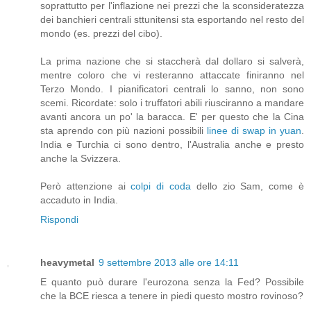
soprattutto per l'inflazione nei prezzi che la sconsideratezza
dei banchieri centrali sttunitensi sta esportando nel resto del
mondo (es. prezzi del cibo).
La prima nazione che si staccherà dal dollaro si salverà,
mentre coloro che vi resteranno attaccate finiranno nel
Terzo Mondo. I pianificatori centrali lo sanno, non sono
scemi. Ricordate: solo i truffatori abili riusciranno a mandare
avanti ancora un po' la baracca. E' per questo che la Cina
sta aprendo con più nazioni possibili
linee di swap in yuan
.
India e Turchia ci sono dentro, l'Australia anche e presto
anche la Svizzera.
Però attenzione ai
colpi di coda
dello zio Sam, come è
accaduto in India.
Rispondi
heavymetal
9 settembre 2013 alle ore 14:11
E quanto può durare l'eurozona senza la Fed? Possibile
che la BCE riesca a tenere in piedi questo mostro rovinoso?