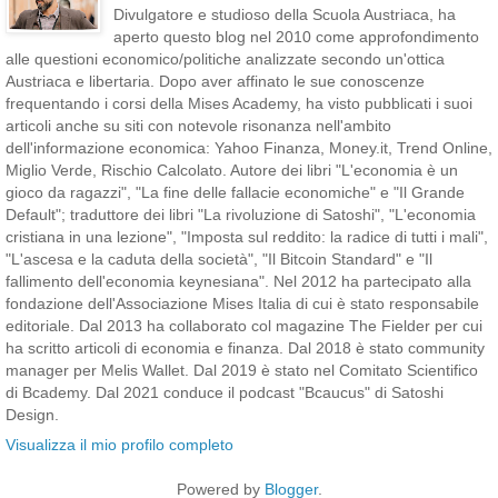
Divulgatore e studioso della Scuola Austriaca, ha
aperto questo blog nel 2010 come approfondimento
alle questioni economico/politiche analizzate secondo un'ottica
Austriaca e libertaria. Dopo aver affinato le sue conoscenze
frequentando i corsi della Mises Academy, ha visto pubblicati i suoi
articoli anche su siti con notevole risonanza nell'ambito
dell'informazione economica: Yahoo Finanza, Money.it, Trend Online,
Miglio Verde, Rischio Calcolato. Autore dei libri "L'economia è un
gioco da ragazzi", "La fine delle fallacie economiche" e "Il Grande
Default"; traduttore dei libri "La rivoluzione di Satoshi", "L'economia
cristiana in una lezione", "Imposta sul reddito: la radice di tutti i mali",
"L'ascesa e la caduta della società", "Il Bitcoin Standard" e "Il
fallimento dell'economia keynesiana". Nel 2012 ha partecipato alla
fondazione dell'Associazione Mises Italia di cui è stato responsabile
editoriale. Dal 2013 ha collaborato col magazine The Fielder per cui
ha scritto articoli di economia e finanza. Dal 2018 è stato community
manager per Melis Wallet. Dal 2019 è stato nel Comitato Scientifico
di Bcademy. Dal 2021 conduce il podcast "Bcaucus" di Satoshi
Design.
Visualizza il mio profilo completo
Powered by
Blogger
.