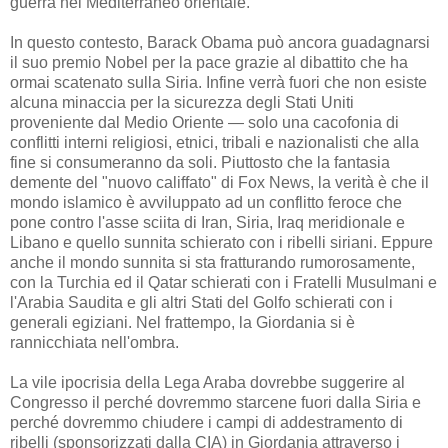
guerra nel Mediterraneo orientale.
In questo contesto, Barack Obama può ancora guadagnarsi
il suo premio Nobel per la pace grazie al dibattito che ha
ormai scatenato sulla Siria. Infine verrà fuori che non esiste
alcuna minaccia per la sicurezza degli Stati Uniti
proveniente dal Medio Oriente — solo una cacofonia di
conflitti interni religiosi, etnici, tribali e nazionalisti che alla
fine si consumeranno da soli. Piuttosto che la fantasia
demente del "nuovo califfato" di Fox News, la verità è che il
mondo islamico è avviluppato ad un conflitto feroce che
pone contro l'asse sciita di Iran, Siria, Iraq meridionale e
Libano e quello sunnita schierato con i ribelli siriani. Eppure
anche il mondo sunnita si sta fratturando rumorosamente,
con la Turchia ed il Qatar schierati con i Fratelli Musulmani e
l'Arabia Saudita e gli altri Stati del Golfo schierati con i
generali egiziani. Nel frattempo, la Giordania si è
rannicchiata nell'ombra.
La vile ipocrisia della Lega Araba dovrebbe suggerire al
Congresso il perché dovremmo starcene fuori dalla Siria e
perché dovremmo chiudere i campi di addestramento di
ribelli (sponsorizzati dalla CIA) in Giordania attraverso i