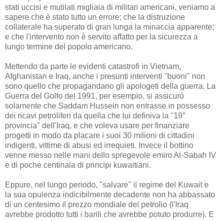
stati uccisi e mutilati migliaia di militari americani, veniamo a
sapere che è stato tutto un errore; che la distruzione
collaterale ha superato di gran lunga la minaccia apparente;
e che l'intervento non è servito affatto per la sicurezza a
lungo termine del popolo americano.
Mettendo da parte le evidenti catastrofi in Vietnam,
Afghanistan e Iraq, anche i presunti interventi "buoni" non
sono quello che propagandano gli apologeti della guerra. La
Guerra del Golfo del 1991, per esempio, si assicurò
solamente che Saddam Hussein non entrasse in possesso
dei ricavi petroliferi da quella che lui definiva la "19°
provincia" dell'Iraq, e che voleva usare per finanziare
progetti in modo da placare i suoi 30 milioni di cittadini
indigenti, vittime di abusi ed irrequieti. Invece il bottino
venne messo nelle mani dello spregevole emiro Al-Sabah IV
e di poche centinaia di principi kuwaitiani.
Eppure, nel lungo periodo, "salvare" il regime del Kuwait e
la sua opulenza indicibilmente decadente non ha abbassato
di un centesimo il prezzo mondiale del petrolio (l'Iraq
avrebbe prodotto tutti i barili che avrebbe potuto produrre). E