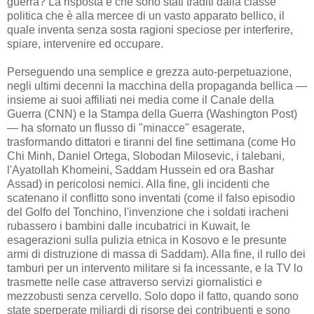
guerra? La risposta è che sono stati traditi dalla classe
politica che è alla mercee di un vasto apparato bellico, il
quale inventa senza sosta ragioni speciose per interferire,
spiare, intervenire ed occupare.
Perseguendo una semplice e grezza auto-perpetuazione,
negli ultimi decenni la macchina della propaganda bellica —
insieme ai suoi affiliati nei media come il Canale della
Guerra (CNN) e la Stampa della Guerra (Washington Post)
— ha sfornato un flusso di "minacce" esagerate,
trasformando dittatori e tiranni del fine settimana (come Ho
Chi Minh, Daniel Ortega, Slobodan Milosevic, i talebani,
l'Ayatollah Khomeini, Saddam Hussein ed ora Bashar
Assad) in pericolosi nemici. Alla fine, gli incidenti che
scatenano il conflitto sono inventati (come il falso episodio
del Golfo del Tonchino, l'invenzione che i soldati iracheni
rubassero i bambini dalle incubatrici in Kuwait, le
esagerazioni sulla pulizia etnica in Kosovo e le presunte
armi di distruzione di massa di Saddam). Alla fine, il rullo dei
tamburi per un intervento militare si fa incessante, e la TV lo
trasmette nelle case attraverso servizi giornalistici e
mezzobusti senza cervello. Solo dopo il fatto, quando sono
state sperperate miliardi di risorse dei contribuenti e sono