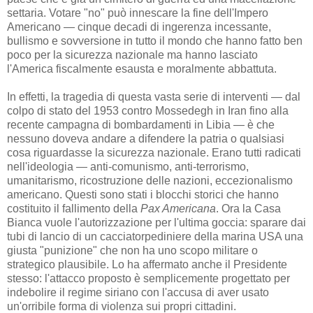
settaria. Votare "no" può innescare la fine dell'Impero
Americano — cinque decadi di ingerenza incessante,
bullismo e sovversione in tutto il mondo che hanno fatto ben
poco per la sicurezza nazionale ma hanno lasciato
l'America fiscalmente esausta e moralmente abbattuta.
In effetti, la tragedia di questa vasta serie di interventi — dal
colpo di stato del 1953 contro Mossedegh in Iran fino alla
recente campagna di bombardamenti in Libia — è che
nessuno doveva andare a difendere la patria o qualsiasi
cosa riguardasse la sicurezza nazionale. Erano tutti radicati
nell'ideologia — anti-comunismo, anti-terrorismo,
umanitarismo, ricostruzione delle nazioni, eccezionalismo
americano. Questi sono stati i blocchi storici che hanno
costituito il fallimento della
Pax Americana
. Ora la Casa
Bianca vuole l'autorizzazione per l'ultima goccia: sparare dai
tubi di lancio di un cacciatorpediniere della marina USA una
giusta "punizione" che non ha uno scopo militare o
strategico plausibile. Lo ha affermato anche il Presidente
stesso: l'attacco proposto è semplicemente progettato per
indebolire il regime siriano con l'accusa di aver usato
un'orribile forma di violenza sui propri cittadini.