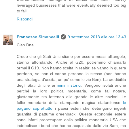
leveraged businesses that were eventually deemed too big
to fail.
Rispondi
Francesco Simoncelli
9 settembre 2013 alle ore 13:43
Ciao Dna.
Credo che gli Stati Uniti stiano per essere messi all'angolo,
stanno affondando. Anche al G20, potremmo chiamarlo
ormai il G19. Non hanno scelta in realtà: se vanno in guerra
perdono, se non ci vanno perdono lo stesso (non hanno
una strategia d'uscita, un po' come lo zio Ben). La credibilità
degli Stati Uniti è ai
minimi storici
. Vengono isolati anche
perché la loro politica moentaria, come fai notare,
giustamente sta fottendo alla grande le altre nazioni. Le
follie monetarie della stampante magica statunitense
le
pagano soprattutto
i paesi esteri che detengono ingenti
quantità di pattume greenback. Queste economie estere
sono infatti preoccupate dalla politica monetaria USA che
indebolisce i bond che hanno acquistato dallo zio Sam, ma