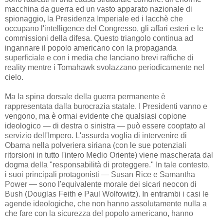
macchina da guerra ed un vasto apparato nazionale di
spionaggio, la Presidenza Imperiale ed i lacchè che
occupano l'intelligence del Congresso, gli affari esteri e le
commissioni della difesa. Questo triangolo continua ad
ingannare il popolo americano con la propaganda
superficiale e con i media che lanciano brevi raffiche di
reality mentre i Tomahawk svolazzano periodicamente nel
cielo.
Ma la spina dorsale della guerra permanente è
rappresentata dalla burocrazia statale. I Presidenti vanno e
vengono, ma è ormai evidente che qualsiasi copione
ideologico — di destra o sinistra — può essere cooptato al
servizio dell'Impero. L'assurda voglia di intervenire di
Obama nella polveriera siriana (con le sue potenziali
ritorsioni in tutto l'intero Medio Oriente) viene mascherata dal
dogma della "responsabilità di proteggere." In tale contesto,
i suoi principali protagonisti — Susan Rice e Samantha
Power — sono l'equivalente morale dei sicari neocon di
Bush (Douglas Feith e Paul Wolfowitz). In entrambi i casi le
agende ideologiche, che non hanno assolutamente nulla a
che fare con la sicurezza del popolo americano, hanno