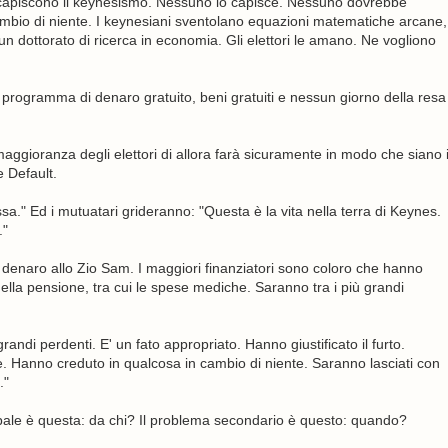
n capiscono il keynesismo. Nessuno lo capisce. Nessuno dovrebbe
cambio di niente. I keynesiani sventolano equazioni matematiche arcane,
 dottorato di ricerca in economia. Gli elettori le amano. Ne vogliono
n programma di denaro gratuito, beni gratuiti e nessun giorno della resa
aggioranza degli elettori di allora farà sicuramente in modo che siano 
e Default.
sa." Ed i mutuatari grideranno: "Questa è la vita nella terra di Keynes.
."
 denaro allo Zio Sam. I maggiori finanziatori sono coloro che hanno
della pensione, tra cui le spese mediche. Saranno tra i più grandi
randi perdenti. E' un fato appropriato. Hanno giustificato il furto.
se. Hanno creduto in qualcosa in cambio di niente. Saranno lasciati con
."
pale è questa: da chi? Il problema secondario è questo: quando?