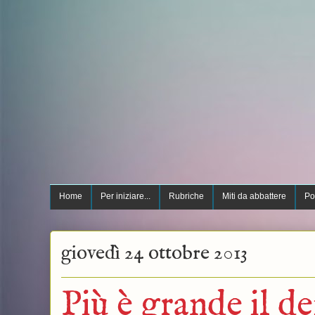
Home
Per iniziare...
Rubriche
Miti da abbattere
Po
giovedì 24 ottobre 2013
Più è grande il de