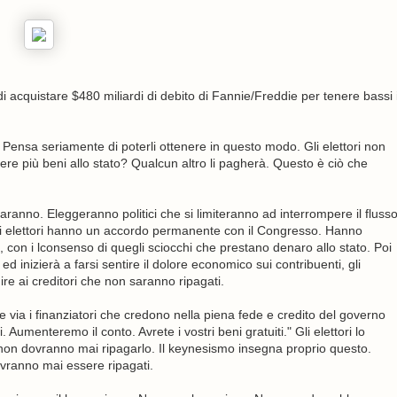
 acquistare $480 miliardi di debito di Fannie/Freddie per tenere bassi 
Pensa seriamente di poterli ottenere in questo modo. Gli elettori non
re più beni allo stato? Qualcun altro li pagherà. Questo è ciò che
 faranno. Eleggeranno politici che si limiteranno ad interrompere il fluss
Gli elettori hanno un accordo permanente con il Congresso. Hanno
con i lconsenso di quegli sciocchi che prestano denaro allo stato. Poi
ed inizierà a farsi sentire il dolore economico sui contribuenti, gli
re ai creditori che non saranno ripagati.
 via i finanziatori che credono nella piena fede e credito del governo
i. Aumenteremo il conto. Avrete i vostri beni gratuiti." Gli elettori lo
non dovranno mai ripagarlo. Il keynesismo insegna proprio questo.
ovranno mai essere ripagati.