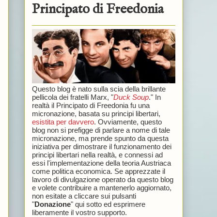
Principato di Freedonia
Questo blog è nato sulla scia della brillante
pellicola dei fratelli Marx, "
Duck Soup
." In
realtà il Principato di Freedonia fu una
micronazione, basata su principi libertari,
esistita per davvero
. Ovviamente, questo
blog non si prefigge di parlare a nome di tale
micronazione, ma prende spunto da questa
iniziativa per dimostrare il funzionamento dei
principi libertari nella realtà, e connessi ad
essi l'implementazione della teoria Austriaca
come politica economica. Se apprezzate il
lavoro di divulgazione operato da questo blog
e volete contribuire a mantenerlo aggiornato,
non esitate a cliccare sui pulsanti
"
Donazione
" qui sotto ed esprimere
liberamente il vostro supporto.