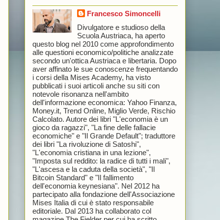
Francesco Simoncelli
Divulgatore e studioso della
Scuola Austriaca, ha aperto
questo blog nel 2010 come approfondimento
alle questioni economico/politiche analizzate
secondo un'ottica Austriaca e libertaria. Dopo
aver affinato le sue conoscenze frequentando
i corsi della Mises Academy, ha visto
pubblicati i suoi articoli anche su siti con
notevole risonanza nell'ambito
dell'informazione economica: Yahoo Finanza,
Money.it, Trend Online, Miglio Verde, Rischio
Calcolato. Autore dei libri "L'economia è un
gioco da ragazzi", "La fine delle fallacie
economiche" e "Il Grande Default"; traduttore
dei libri "La rivoluzione di Satoshi",
"L'economia cristiana in una lezione",
"Imposta sul reddito: la radice di tutti i mali",
"L'ascesa e la caduta della società", "Il
Bitcoin Standard" e "Il fallimento
dell'economia keynesiana". Nel 2012 ha
partecipato alla fondazione dell'Associazione
Mises Italia di cui è stato responsabile
editoriale. Dal 2013 ha collaborato col
magazine The Fielder per cui ha scritto