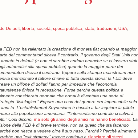
de Default
,
libertà
,
società
,
spesa pubblica
,
stato
,
traduzioni
,
USA
,
a FED non ha rallentato la creazione di moneta fiat quando la maggior
arte dei commentatori diceva il contrario. Il governo degli Stati Uniti no
 andato in default (e non ci sarebbe andato neanche se ci fossero stati
agli automatici alla spesa pubblica) quando la maggior parte dei
ommentatori diceva il contrario. Eppure sulla stampa mainstream non
eniva menzionato il fattore chiave di tutta questa storia: la FED deve
reare un bilione di dollari l'anno per impedire che l'economia
tatunitense finisca in recessione. Forse perchè questa politica è
almente considerata normale che ormai è diventata una sorta di
trategia "fisiologica." Eppure una cosa del genere era impensabile solo
 anni fa. L'establishment Keynesiano è riuscito a far ingoiare la pillola
mara alla popolazione americana: "l'interventismo centrale ci salverà
utti." Così dicono,
ma solo gli amici degli amici ne hanno beneficiato
. La
isione della FED è di breve termine, non sa quello che sta facendo
erché non riesce a vedere oltre il suo naso. Perché? Perchè altrimenti
vrebbe una "exit strategy." Invece continua a
rilasciare gli stessi