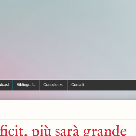
dcast
Bibliografia
Consulenze
Contatti
ficit, più sarà grande