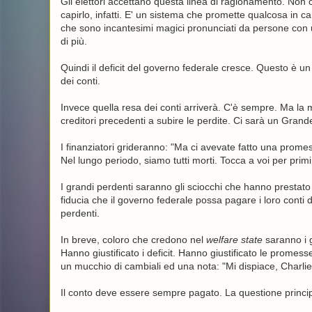
Gli elettori accettano questa linea di ragionamento. No
capirlo, infatti. E' un sistema che promette qualcosa in 
che sono incantesimi magici pronunciati da persone con un
di più.
Quindi il deficit del governo federale cresce. Questo è u
dei conti.
Invece quella resa dei conti arriverà. C'è sempre. Ma la m
creditori precedenti a subire le perdite. Ci sarà un Grand
I finanziatori grideranno: "Ma ci avevate fatto una promes
Nel lungo periodo, siamo tutti morti. Tocca a voi per primi
I grandi perdenti saranno gli sciocchi che hanno prestato
fiducia che il governo federale possa pagare i loro conti 
perdenti.
In breve, coloro che credono nel
welfare state
saranno i g
Hanno giustificato i deficit. Hanno giustificato le promes
un mucchio di cambiali ed una nota: "Mi dispiace, Charlie
Il conto deve essere sempre pagato. La questione princi