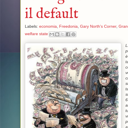
il default
Labels:
economia
,
Freedonia
,
Gary North's Corner
,
Gran
welfare state
L
p
è
t
c
v
c
s
t
s
6
a
t
v
p
a