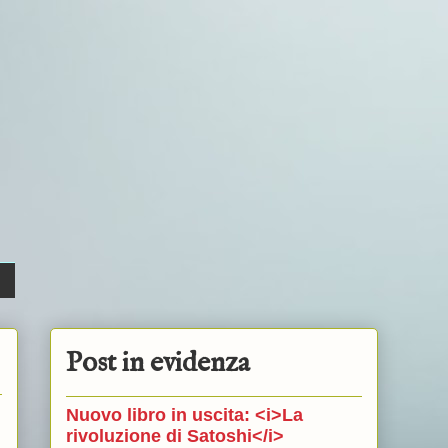
Post in evidenza
Nuovo libro in uscita: <i>La
rivoluzione di Satoshi</i>