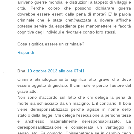
arrivano guerre mondiali e distruzioni a tappeto di villaggi e
città. Perché coloro che possono dichiarare guerra
dovrebbe essere esenti dalla pena di morte? E' la parola
criminale che è stata
criminalizzata
a dovere affinché
potesse servire da espediente per manomettere le facoltà
cognitive degli individui e rivoltarle contro loro stessi.
Cosa significa essere un criminale?
Rispondi
Dna
10 ottobre 2013 alle ore 07:41
Crimine etimologicamente significa atto grave che deve
essere oggetto di giudizio. Il criminale è perciò l'autore del
grave atto.
Non sono d'accordo sul fatto che chi delega la pena di
morte sia schiacciato da un macigno. È il contrario. Il boia
viene deresponsabilizzato perché agisce in nome dello
stato o della legge. Chi delega l'esecuzione a persone terze
è anch'esso materialmente deresponsabilizzato. La
deresponsabilizzazione è considerata un vantaggio in
senso lato. Fa comodo. Chissenefrega se in cambio cedo