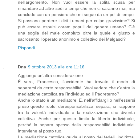
nell'argomento. Non vuol essere la solita scusa per
rimandare ad altre sedi e tempi che non ci saranno mai, ma
concludo con un pensiero che mi segue da un po' di tempo.
Si possono perdere i diritti umani per colpe gravissime? Si
può essere espulsi coram populi dal genere umano? C'è
una soglia del male compiuto oltre la quale è giusto e
sacrosanto l'operato anonimo e collettivo dei Malgasci?
Rispondi
Dna
9 ottobre 2013 alle ore 11:16
Aggiungo un'altra considerazione.
È vero, Francesco, l'occidente ha trovato il modo di
separarsi da certe responsabilità. Vuoi vedere che c'entra la
mediazione cattolica tra l'individuo ed il Padreterno?
Anche lo stato è un mediatore. E, nell'affidargli o nell'essersi
preso questo ruolo, deresponsabilizza, separa, si frappone
tra la volontà individuale e la realizzazione che diventa
collettiva. Anche per questo limita la libertà individuale,
perché la separa spesso dalla responsabilità individuale.
Interviene al posto tuo.
La mediazione cattolica guida al posto dei fedeli, indirizza,