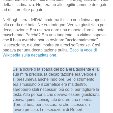
della cittadinanza. Non era un atto legittimamente delegato
ad un carnefice pagato.
Nell'Inghilterra dell'età moderna il ricco non finiva appeso
alla corda del boia. Ne era indegno. Veniva giustiziato per
decapitazione. Era usanza dare una moneta d'oro al boia
mascherato. Perché? Era una tangente. La vittima sapeva
che il boia avrebbe potuto rovinare "accidentalmente"
l'esecuzione, e quindi morire tra atroci sofferenze. Così,
pagava per una decapitazione pulita.
Ecco la voce di
Wikipedia sulla decapitazione
.
Se la scure o la spada del boia era tagliente e la
sua mira precisa, la decapitazione era veloce e
si presumeva anche indolore. Se lo strumento
era smussato o il carnefice era maldestro,
sarebbero stati necessari più colpi per tagliare la
testa. Alla persona che doveva essere giustiziata
veniva quindi consigliato di dare una moneta
d'oro al boia per assicurarsi che facesse un
lavoro preciso. Le esecuzioni di Robert