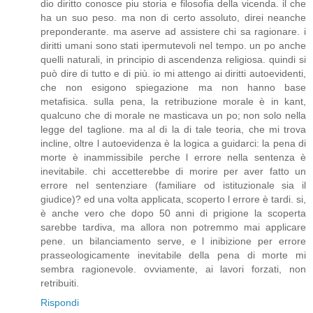
dio diritto conosce piu storia e filosofia della vicenda. il che
ha un suo peso. ma non di certo assoluto, direi neanche
preponderante. ma aserve ad assistere chi sa ragionare. i
diritti umani sono stati ipermutevoli nel tempo. un po anche
quelli naturali, in principio di ascendenza religiosa. quindi si
può dire di tutto e di più. io mi attengo ai diritti autoevidenti,
che non esigono spiegazione ma non hanno base
metafisica. sulla pena, la retribuzione morale è in kant,
qualcuno che di morale ne masticava un po; non solo nella
legge del taglione. ma al di la di tale teoria, che mi trova
incline, oltre l autoevidenza è la logica a guidarci: la pena di
morte è inammissibile perche l errore nella sentenza è
inevitabile. chi accetterebbe di morire per aver fatto un
errore nel sentenziare (familiare od istituzionale sia il
giudice)? ed una volta applicata, scoperto l errore è tardi. si,
è anche vero che dopo 50 anni di prigione la scoperta
sarebbe tardiva, ma allora non potremmo mai applicare
pene. un bilanciamento serve, e l inibizione per errore
prasseologicamente inevitabile della pena di morte mi
sembra ragionevole. ovviamente, ai lavori forzati, non
retribuiti.
Rispondi