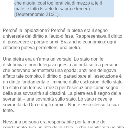
che muoia; così toglierai via di mezzo a te il
male, e tutto Israele lo saprà e temerà.
(Deuteronomio 21:21).
Perché la lapidazione? Perché la pietra era il segno
universale del diritto all'auto-difesa. Rappresentava il diritto
di possedere e portare armi. Era anche economico: ogni
cittadino poteva permettersi una pietra.
Una pietra era un'arma universale. Lo stato non le
distribuiva e non delegava questa autorità solo a persone
che potevano permettersi una spada; anzi non delegava
affatto tale compito. Il diritto di partecipare all 'esecuzione è
un diritto fondamentale, immune dalle esclusioni dello stato.
Lo stato non forniva i mezzi per l'esecuzione come segno
della sua sovranità sui cittadini. La pietra era il segno della
sovranità -- una sovranità sullo stato. Lo stato riceve la
sovranità da Dio e dagli uomini. Non è esso stesso la sua
fonte.
Nessuna persona era responsabile per la morte del
condannato. Era un atto dello stato, il che significava un atto