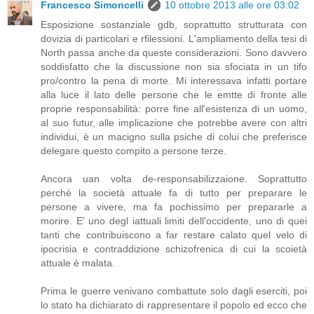
Francesco Simoncelli
10 ottobre 2013 alle ore 03:02
Esposizione sostanziale gdb, soprattutto strutturata con
dovizia di particolari e rfilessioni. L'ampliamento della tesi di
North passa anche da queste considerazioni. Sono davvero
soddisfatto che la discussione non sia sfociata in un tifo
pro/contro la pena di morte. Mi interessava infatti portare
alla luce il lato delle persone che le emtte di fronte alle
proprie responsabilità: porre fine all'esistenza di un uomo,
al suo futur, alle implicazione che potrebbe avere con altri
individui, è un macigno sulla psiche di colui che preferisce
delegare questo compito a persone terze.
Ancora uan volta de-responsabilizzaione. Soprattutto
perché la società attuale fa di tutto per preparare le
persone a vivere, ma fa pochissimo per prepararle a
morire. E' uno degl iattuali limiti dell'occidente, uno di quei
tanti che contribuiscono a far restare calato quel velo di
ipocrisia e contraddizione schizofrenica di cui la scoietà
attuale è malata.
Prima le guerre venivano combattute solo dagli eserciti, poi
lo stato ha dichiarato di rappresentare il popolo ed ecco che