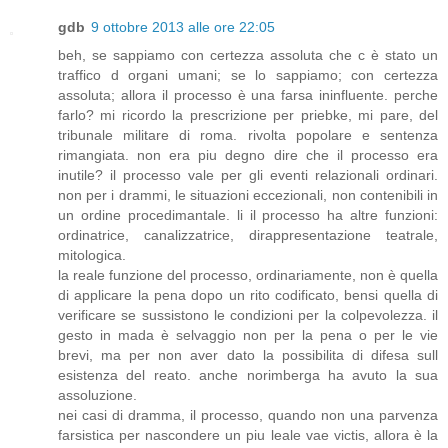
gdb
9 ottobre 2013 alle ore 22:05
beh, se sappiamo con certezza assoluta che c è stato un
traffico d organi umani; se lo sappiamo; con certezza
assoluta; allora il processo è una farsa ininfluente. perche
farlo? mi ricordo la prescrizione per priebke, mi pare, del
tribunale militare di roma. rivolta popolare e sentenza
rimangiata. non era piu degno dire che il processo era
inutile? il processo vale per gli eventi relazionali ordinari.
non per i drammi, le situazioni eccezionali, non contenibili in
un ordine procedimantale. li il processo ha altre funzioni:
ordinatrice, canalizzatrice, dirappresentazione teatrale,
mitologica.
la reale funzione del processo, ordinariamente, non è quella
di applicare la pena dopo un rito codificato, bensi quella di
verificare se sussistono le condizioni per la colpevolezza. il
gesto in mada è selvaggio non per la pena o per le vie
brevi, ma per non aver dato la possibilita di difesa sull
esistenza del reato. anche norimberga ha avuto la sua
assoluzione.
nei casi di dramma, il processo, quando non una parvenza
farsistica per nascondere un piu leale vae victis, allora è la