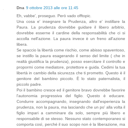
Dna
9 ottobre 2013 alle ore 11:45
Eh, vabbe', proseguo. Però vado offtopic.
Una cosa e' insegnare la Prudenza, altro e' instillare la
Paura. La prudenza dovrebbe guidare il libero arbitrio,
dovrebbe esserne il cardine della responsabilità che ci si
accolla nell'azione. La paura invece è un freno all'azione
libera.
Se spaccio la libertà come rischio, come abisso spaventoso,
se instillo la paura esagerando il senso del limite ( che in
realtà giustifica la prudenza), posso esercitare il controllo e
propormi come mediatore, protettore e guida. Cedimi la tua
libertà in cambio della sicurezza che ti prometto. Questo è il
genitore del bambino piccolo. È lo stato paternalista, il
piccolo padre.
Poi il bambino cresce ed il genitore bravo dovrebbe favorire
l'autonomia progressiva del figlio. Questo è educare.
Condurre accompagnando, insegnando dall'esperienza la
prudenza, non la paura, ma lasciando che un po' alla volta il
figlio impari a camminare da solo, sempre più libero e
responsabile di se stesso. Nessuno stato contemporaneo si
comporta così, perché il suo scopo non è la liberazione, ma