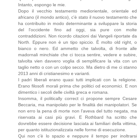
Intanto, espongo le mie.
Dopo il vecchio testamento mediorientale, orientale ed
africano (il mondo antico), c'è stato il nuovo testamento che
ha contribuito in modo determinante a sviluppare la storia
del l'occidente fino ad oggi, sia pure con molte
contraddizioni. Non ricordo citazioni dai Vangeli riportate da
North. Eppure non è un tipo spiccio. È molto old right, o
bianco o nero. Ed ammetto che talvolta, di fronte alle
madornali minchiate che ci tocca sentire, vedere e subire,
talvolta vien davvero voglia di semplificare la vita con un
taglio netto o con un colpo secco. Ma dietro di me ci stanno
2013 anni di cristianesimo e varianti.
I padri liberali erano quasi tutti implicati con la religione.
Erano filosofi morali prima che politici od economici. E non
dimentico i secoli delle civiltà greca e romana.
Insomma, il politically correct ci propone sempre Cesare
Beccaria, ma manipolato per le finalità dei manipolatori. Se
non erro la pena di morte non l'aveva del tutto negata, ma
riservata ai casi più gravi. E Rothbard ha scritto che
dovrebbe essere decisione lasciata ai familiari della vittima,
per quanto istituzionalizzata nelle forme di esecuzione.
Qui non c'è lo spazio e neppure il tempo per inoltrarsi