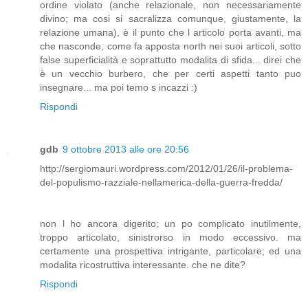
ordine violato (anche relazionale, non necessariamente
divino; ma cosi si sacralizza comunque, giustamente, la
relazione umana), è il punto che l articolo porta avanti, ma
che nasconde, come fa apposta north nei suoi articoli, sotto
false superficialità e soprattutto modalita di sfida... direi che
è un vecchio burbero, che per certi aspetti tanto puo
insegnare... ma poi temo s incazzi :)
Rispondi
gdb
9 ottobre 2013 alle ore 20:56
http://sergiomauri.wordpress.com/2012/01/26/il-problema-
del-populismo-razziale-nellamerica-della-guerra-fredda/
non l ho ancora digerito; un po complicato inutilmente,
troppo articolato, sinistrorso in modo eccessivo. ma
certamente una prospettiva intrigante, particolare; ed una
modalita ricostruttiva interessante. che ne dite?
Rispondi