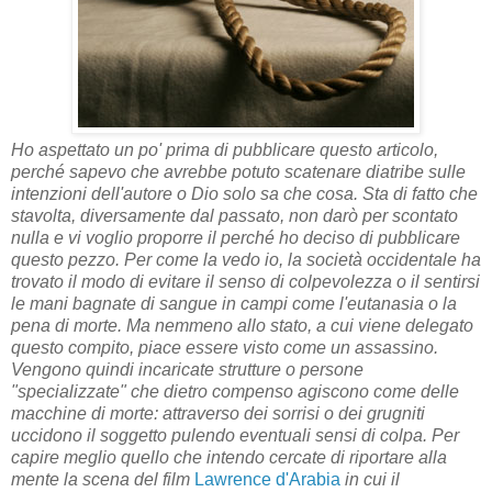
Ho aspettato un po' prima di pubblicare questo articolo,
perché sapevo che avrebbe potuto scatenare diatribe sulle
intenzioni dell'autore o Dio solo sa che cosa. Sta di fatto che
stavolta, diversamente dal passato, non darò per scontato
nulla e vi voglio proporre il perché ho deciso di pubblicare
questo pezzo. Per come la vedo io, la società occidentale ha
trovato il modo di evitare il senso di colpevolezza o il sentirsi
le mani bagnate di sangue in campi come l'eutanasia o la
pena di morte. Ma nemmeno allo stato, a cui viene delegato
questo compito, piace essere visto come un assassino.
Vengono quindi incaricate strutture o persone
"specializzate" che dietro compenso agiscono come delle
macchine di morte: attraverso dei sorrisi o dei grugniti
uccidono il soggetto pulendo eventuali sensi di colpa. Per
capire meglio quello che intendo cercate di riportare alla
mente la scena del film
Lawrence d'Arabia
in cui il