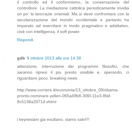
il controllo ed il conformismo, la conservazione del
controllore. La mediazione cattolica periodicamente invidia
un po' le teocrazie orientali. Ma si deve confrontare con la
secolarizzazione del mondo occidentale e pertanto ha
imparato ad esercitare in modo pragmatico e adattativo,
cioè con intelligenza, il soft power.
Rispondi
gdb
9 ottobre 2013 alle ore 14:38
attenzione, interruzione dei programmi filosofici, che
saranno ripresi il piu presto ossibile e, sperando, ci
riguardano poco. breaking news
http://www.corriere.it/economia/13_ottobre_09/obama-
pronto-nominare-yellen-065a49b8-306f-11e3-8faf-
8c5138a2071d.shtml
i keynesiani gia esultano, siamo salvi!!!