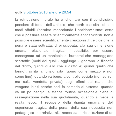
gdb
9 ottobre 2013 alle ore 20:54
la retribuzione morale ha a che fare con il condivisibile
pensiero di fondo dell articolo, che north esplicita coi suoi
modi affabili (peraltro mescolando l antidarwinismo: certo
che è possibile essere scientificamente antidarwinisti. non è
possibile essere scientificamente creazionisti!), e cioè che la
pena è stata sottratta, direi scippata, alla sua dimensione
umana relazionale, tragica, impossibile, per essere
consegnata ad un manipolo di burocrati che maneggiano
scartoffie (molti dei quali - aggiungo - ignorano la filosofia
del diritto, quindi quello che il diritto è; quindi quello che
fanno), svilita a funzionalità (uomo come mezzo e non
come fine), quando va bene; a controllo sociale (non sui rei,
ma sulla vendetta privata) degli offesi dal reato, che
vengono inibiti perche cosi fa comodo al sistema, quando
va un po peggio; a stanca routine occasionale piena di
rassegnazione nella sua quotidianita, quando si vede la
realta. ecco, il recupero della dignita umana e dell
esperienza tragica della pena, della sua necessita non
pedagogica ma relativa alla necessita di ricostituzione di un