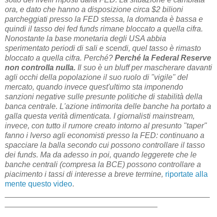
ora, e dato che hanno a disposizione circa $2 bilioni
parcheggiati presso la FED stessa, la domanda è bassa e
quindi il tasso dei fed funds rimane bloccato a quella cifra.
Nonostante la base monetaria degli USA abbia
sperimentato periodi di sali e scendi, quel tasso è rimasto
bloccato a quella cifra. Perché?
Perché la Federal Reserve
non controlla nulla.
Il suo è un bluff per mascherare davanti
agli occhi della popolazione il suo ruolo di "vigile" del
mercato, quando invece quest'ultimo sta imponendo
sanzioni negative sulle presunte politiche di stabilità della
banca centrale. L'azione intimorita delle banche ha portato a
galla questa verità dimenticata. I giornalisti mainstream,
invece, con tutto il rumore creato intorno al presunto "taper"
fanno i lverso agli economisti presso la FED: continuano a
spacciare la balla secondo cui possono controllare il tasso
dei funds. Ma da adesso in poi, quando leggerete che le
banche centrali (compresa la BCE) possono controllare a
piacimento i tassi di interesse a breve termine,
riportate alla
mente questo video
.
_______________________________________________
___________________________________