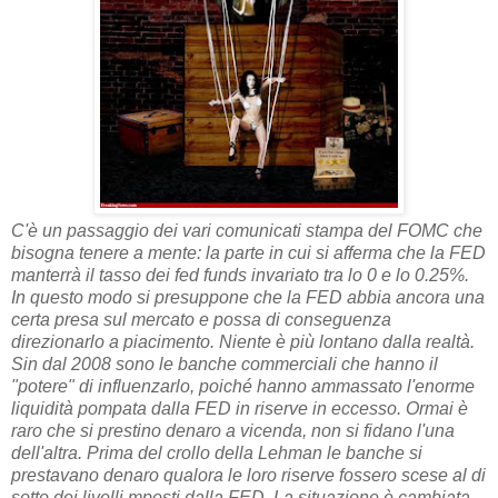
C'è un passaggio dei vari comunicati stampa del FOMC che
bisogna tenere a mente: la parte in cui si afferma che la FED
manterrà il tasso dei fed funds invariato tra lo 0 e lo 0.25%.
In questo modo si presuppone che la FED abbia ancora una
certa presa sul mercato e possa di conseguenza
direzionarlo a piacimento. Niente è più lontano dalla realtà.
Sin dal 2008 sono le banche commerciali che hanno il
"potere" di influenzarlo, poiché hanno ammassato l'enorme
liquidità pompata dalla FED in riserve in eccesso. Ormai è
raro che si prestino denaro a vicenda, non si fidano l'una
dell'altra. Prima del crollo della Lehman le banche si
prestavano denaro qualora le loro riserve fossero scese al di
sotto dei livelli mposti dalla FED. La situazione è cambiata