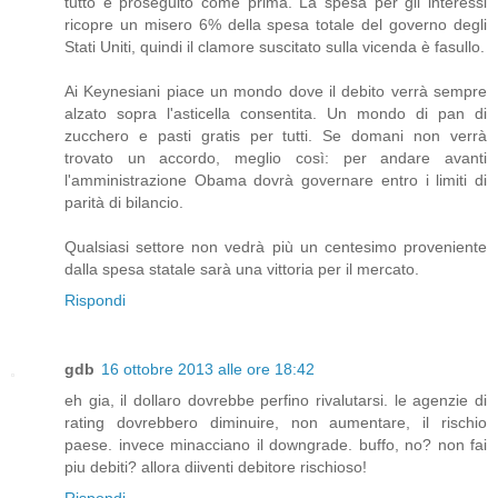
tutto è proseguito come prima. La spesa per gli interessi
ricopre un misero 6% della spesa totale del governo degli
Stati Uniti, quindi il clamore suscitato sulla vicenda è fasullo.
Ai Keynesiani piace un mondo dove il debito verrà sempre
alzato sopra l'asticella consentita. Un mondo di pan di
zucchero e pasti gratis per tutti. Se domani non verrà
trovato un accordo, meglio così: per andare avanti
l'amministrazione Obama dovrà governare entro i limiti di
parità di bilancio.
Qualsiasi settore non vedrà più un centesimo proveniente
dalla spesa statale sarà una vittoria per il mercato.
Rispondi
gdb
16 ottobre 2013 alle ore 18:42
eh gia, il dollaro dovrebbe perfino rivalutarsi. le agenzie di
rating dovrebbero diminuire, non aumentare, il rischio
paese. invece minacciano il downgrade. buffo, no? non fai
piu debiti? allora diiventi debitore rischioso!
Rispondi