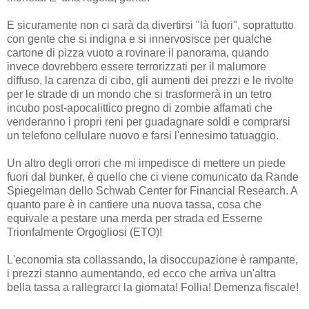
E sicuramente non ci sarà da divertirsi "là fuori", soprattutto
con gente che si indigna e si innervosisce per qualche
cartone di pizza vuoto a rovinare il panorama, quando
invece dovrebbero essere terrorizzati per il malumore
diffuso, la carenza di cibo, gli aumenti dei prezzi e le rivolte
per le strade di un mondo che si trasformerà in un tetro
incubo post-apocalittico pregno di zombie affamati che
venderanno i propri reni per guadagnare soldi e comprarsi
un telefono cellulare nuovo e farsi l'ennesimo tatuaggio.
Un altro degli orrori che mi impedisce di mettere un piede
fuori dal bunker, è quello che ci viene comunicato da Rande
Spiegelman dello Schwab Center for Financial Research. A
quanto pare è in cantiere una nuova tassa, cosa che
equivale a pestare una merda per strada ed Esserne
Trionfalmente Orgogliosi (ETO)!
L'economia sta collassando, la disoccupazione è rampante,
i prezzi stanno aumentando, ed ecco che arriva un'altra
bella tassa a rallegrarci la giornata! Follia! Demenza fiscale!