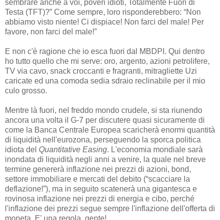
sembrare anche a voi, poveri idioti, Totalmente Fuori di
Testa (TFT)?” Come sempre, loro risponderebbero: “Non
abbiamo visto niente! Ci dispiace! Non farci del male! Per
favore, non farci del male!”
E non c'è ragione che io esca fuori dal MBDPI. Qui dentro
ho tutto quello che mi serve: oro, argento, azioni petrolifere,
TV via cavo, snack croccanti e fragranti, mitragliette Uzi
caricate ed una comoda sedia sdraio reclinabile per il mio
culo grosso.
Mentre là fuori, nel freddo mondo crudele, si sta riunendo
ancora una volta il G-7 per discutere quasi sicuramente di
come la Banca Centrale Europea scaricherà enormi quantità
di liquidità nell'eurozona, perseguendo la sporca politica
idiota del
Quantitative Easing
. L'economia mondiale sarà
inondata di liquidità negli anni a venire, la quale nel breve
termine genererà inflazione nei prezzi di azioni, bond,
settore immobiliare e mercati del debito (“scacciare la
deflazione!”), ma in seguito scatenerà una gigantesca e
rovinosa inflazione nei prezzi di energia e cibo, perché
l'inflazione dei prezzi segue sempre l'inflazione dell'offerta di
moneta. E' una regola, gente!