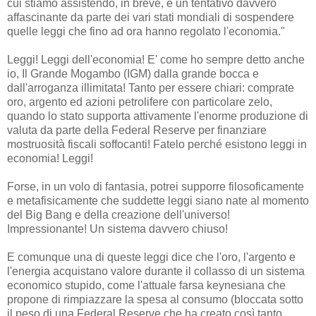
cui stiamo assistendo, in breve, è un tentativo davvero
affascinante da parte dei vari stati mondiali di sospendere
quelle leggi che fino ad ora hanno regolato l'economia."
Leggi! Leggi dell'economia! E' come ho sempre detto anche
io, Il Grande Mogambo (IGM) dalla grande bocca e
dall'arroganza illimitata! Tanto per essere chiari: comprate
oro, argento ed azioni petrolifere con particolare zelo,
quando lo stato supporta attivamente l'enorme produzione di
valuta da parte della Federal Reserve per finanziare
mostruosità fiscali soffocanti! Fatelo perché esistono leggi in
economia! Leggi!
Forse, in un volo di fantasia, potrei supporre filosoficamente
e metafisicamente che suddette leggi siano nate al momento
del Big Bang e della creazione dell'universo!
Impressionante! Un sistema davvero chiuso!
E comunque una di queste leggi dice che l'oro, l'argento e
l'energia acquistano valore durante il collasso di un sistema
economico stupido, come l'attuale farsa keynesiana che
propone di rimpiazzare la spesa al consumo (bloccata sotto
il peso di una Federal Reserve che ha creato così tanto