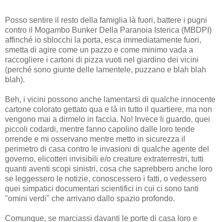
Posso sentire il resto della famiglia là fuori, battere i pugni
contro il Mogambo Bunker Della Paranoia Isterica (MBDPI)
affinché io sblocchi la porta, esca immediatamente fuori,
smetta di agire come un pazzo e come minimo vada a
raccogliere i cartoni di pizza vuoti nel giardino dei vicini
(perché sono giunte delle lamentele, puzzano e blah blah
blah).
Beh, i vicini possono anche lamentarsi di qualche innocente
cartone colorato gettato qua e là in tutto il quartiere, ma non
vengono mai a dirmelo in faccia. No! Invece li guardo, quei
piccoli codardi, mentre fanno capolino dalle loro tende
orrende e mi osservano mentre metto in sicurezza il
perimetro di casa contro le invasioni di qualche agente del
governo, elicotteri invisibili e/o creature extraterrestri, tutti
quanti aventi scopi sinistri, cosa che saprebbero anche loro
se leggessero le notizie, conoscessero i fatti, o vedessero
quei simpatici documentari scientifici in cui ci sono tanti
"omini verdi" che arrivano dallo spazio profondo.
Comunque, se marciassi davanti le porte di casa loro e