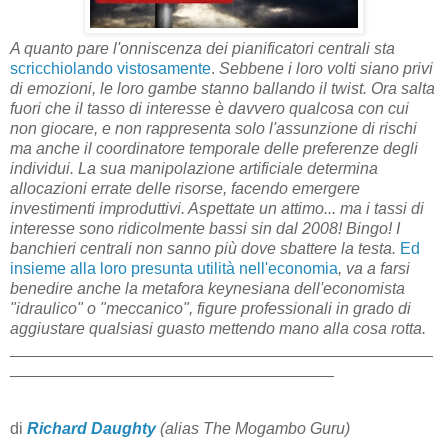
A quanto pare l'onniscenza dei pianificatori centrali sta
scricchiolando vistosamente
.
Sebbene i loro volti siano privi
di emozioni, le loro gambe stanno ballando il twist. Ora salta
fuori che il tasso di interesse è davvero qualcosa con cui
non giocare, e non rappresenta solo l'assunzione di rischi
ma anche il coordinatore temporale delle preferenze degli
individui. La sua manipolazione artificiale determina
allocazioni errate delle risorse, facendo emergere
investimenti improduttivi. Aspettate un attimo... ma i tassi di
interesse sono ridicolmente bassi sin dal 2008! Bingo! I
banchieri centrali non sanno più dove sbattere la testa.
Ed
insieme alla loro presunta utilità nell'economia
, va a farsi
benedire anche la metafora keynesiana dell'economista
"idraulico" o "meccanico", figure professionali in grado di
aggiustare qualsiasi guasto mettendo mano alla cosa rotta.
_______________________________________________
____________________________________
di
Richard Daughty
(alias The Mogambo Guru)