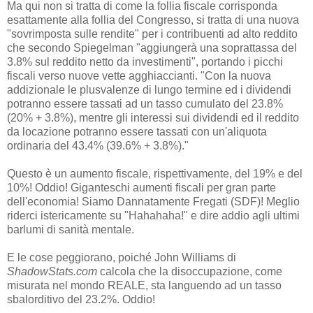
Ma qui non si tratta di come la follia fiscale corrisponda
esattamente alla follia del Congresso, si tratta di una nuova
"sovrimposta sulle rendite" per i contribuenti ad alto reddito
che secondo Spiegelman "aggiungerà una soprattassa del
3.8% sul reddito netto da investimenti", portando i picchi
fiscali verso nuove vette agghiaccianti. "Con la nuova
addizionale le plusvalenze di lungo termine ed i dividendi
potranno essere tassati ad un tasso cumulato del 23.8%
(20% + 3.8%), mentre gli interessi sui dividendi ed il reddito
da locazione potranno essere tassati con un'aliquota
ordinaria del 43.4% (39.6% + 3.8%)."
Questo è un aumento fiscale, rispettivamente, del 19% e del
10%! Oddio! Giganteschi aumenti fiscali per gran parte
dell'economia! Siamo Dannatamente Fregati (SDF)! Meglio
riderci istericamente su "Hahahaha!" e dire addio agli ultimi
barlumi di sanità mentale.
E le cose peggiorano, poiché John Williams di
ShadowStats.com
calcola che la disoccupazione, come
misurata nel mondo REALE, sta languendo ad un tasso
sbalorditivo del 23.2%. Oddio!