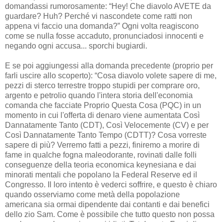
domandassi rumorosamente: “Hey! Che diavolo AVETE da
guardare? Huh? Perché vi nascondete come ratti non
appena vi faccio una domanda?” Ogni volta reagiscono
come se nulla fosse accaduto, pronunciadosi innocenti e
negando ogni accusa... sporchi bugiardi.
E se poi aggiungessi alla domanda precedente (proprio per
farli uscire allo scoperto): “Cosa diavolo volete sapere di me,
pezzi di sterco terrestre troppo stupidi per comprare oro,
argento e petrolio quando l'intera storia dell'economia
comanda che facciate Proprio Questa Cosa (PQC) in un
momento in cui l'offerta di denaro viene aumentata Così
Dannatamente Tanto (CDT), Così Velocemente (CV) e per
Così Dannatamente Tanto Tempo (CDTT)? Cosa vorreste
sapere di più? Verremo fatti a pezzi, finiremo a morire di
fame in qualche fogna maleodorante, rovinati dalle folli
conseguenze della teoria economica keynesiana e dai
minorati mentali che popolano la Federal Reserve ed il
Congresso. Il loro intento è vederci soffrire, e questo è chiaro
quando osserviamo come metà della popolazione
americana sia ormai dipendente dai contanti e dai benefici
dello zio Sam. Come è possibile che tutto questo non possa