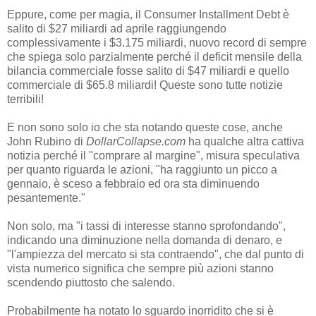
Eppure, come per magia, il Consumer Installment Debt è
salito di $27 miliardi ad aprile raggiungendo
complessivamente i $3.175 miliardi, nuovo record di sempre
che spiega solo parzialmente perché il deficit mensile della
bilancia commerciale fosse salito di $47 miliardi e quello
commerciale di $65.8 miliardi! Queste sono tutte notizie
terribili!
E non sono solo io che sta notando queste cose, anche
John Rubino di
DollarCollapse.com
ha qualche altra cattiva
notizia perché il "comprare al margine", misura speculativa
per quanto riguarda le azioni, "ha raggiunto un picco a
gennaio, è sceso a febbraio ed ora sta diminuendo
pesantemente."
Non solo, ma "i tassi di interesse stanno sprofondando",
indicando una diminuzione nella domanda di denaro, e
"l'ampiezza del mercato si sta contraendo", che dal punto di
vista numerico significa che sempre più azioni stanno
scendendo piuttosto che salendo.
Probabilmente ha notato lo sguardo inorridito che si è