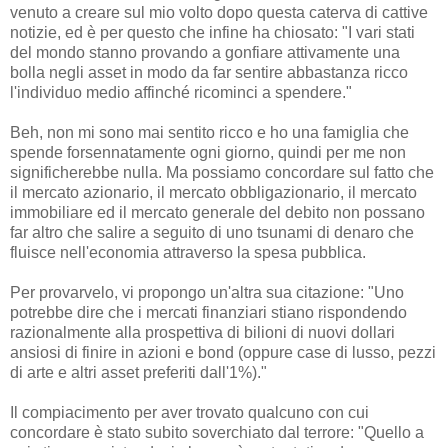
venuto a creare sul mio volto dopo questa caterva di cattive
notizie, ed è per questo che infine ha chiosato: "I vari stati
del mondo stanno provando a gonfiare attivamente una
bolla negli asset in modo da far sentire abbastanza ricco
l'individuo medio affinché ricominci a spendere."
Beh, non mi sono mai sentito ricco e ho una famiglia che
spende forsennatamente ogni giorno, quindi per me non
significherebbe nulla. Ma possiamo concordare sul fatto che
il mercato azionario, il mercato obbligazionario, il mercato
immobiliare ed il mercato generale del debito non possano
far altro che salire a seguito di uno tsunami di denaro che
fluisce nell'economia attraverso la spesa pubblica.
Per provarvelo, vi propongo un'altra sua citazione: "Uno
potrebbe dire che i mercati finanziari stiano rispondendo
razionalmente alla prospettiva di bilioni di nuovi dollari
ansiosi di finire in azioni e bond (oppure case di lusso, pezzi
di arte e altri asset preferiti dall'1%)."
Il compiacimento per aver trovato qualcuno con cui
concordare è stato subito soverchiato dal terrore: "Quello a