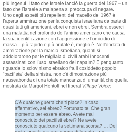
più ingenui il fatto che Israele lanciò la guerra del 1967 – un
fatto che l'Israele a malapena si preoccupa di negare.
Uno degli aspetti più repellenti del macello del 1967 è
l'aperta ammirazione per la conquista israeliana da parte di
quasi tutti gli americani, ebrei e non ebrei. Sembra esserci
una malattia nel profondo dell'animo americano che causa
la sua identificazione con l'aggressione e l'omicidio di
massa – più rapido e più brutale è, meglio è. Nell'ondata di
ammirazione per la marcia israeliana, quanti si
addolorarono per le migliaia di civili arabi innocenti
assassinati con l'uso israeliano del napalm? E per quanto
riguarda lo sciovinismo ebraico fra il cosiddetto popolo
“pacifista” della sinistra, non c'è dimostrazione più
nauseabonda di una totale mancanza di umanità che quella
mostrata da Margot Hentoff nel liberal
Village Voice
:
C'è qualche guerra che ti piace? In caso
affermativo, sei ebreo? Fortunato te. Che gran
momento per essere ebreo. Avete mai
conosciuto dei pacifisti ebrei? Ne avete
conosciuto qualcuno la settimana scorsa? … Del
resto, questa era una guerra differente – un