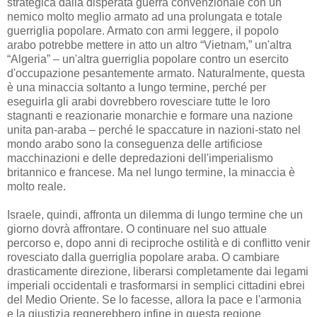
strategica dalla disperata guerra convenzionale con un
nemico molto meglio armato ad una prolungata e totale
guerriglia popolare. Armato con armi leggere, il popolo
arabo potrebbe mettere in atto un altro “Vietnam,” un'altra
“Algeria” – un'altra guerriglia popolare contro un esercito
d'occupazione pesantemente armato. Naturalmente, questa
è una minaccia soltanto a lungo termine, perché per
eseguirla gli arabi dovrebbero rovesciare tutte le loro
stagnanti e reazionarie monarchie e formare una nazione
unita pan-araba – perché le spaccature in nazioni-stato nel
mondo arabo sono la conseguenza delle artificiose
macchinazioni e delle depredazioni dell'imperialismo
britannico e francese. Ma nel lungo termine, la minaccia è
molto reale.
Israele, quindi, affronta un dilemma di lungo termine che un
giorno dovrà affrontare. O continuare nel suo attuale
percorso e, dopo anni di reciproche ostilità e di conflitto venir
rovesciato dalla guerriglia popolare araba. O cambiare
drasticamente direzione, liberarsi completamente dai legami
imperiali occidentali e trasformarsi in semplici cittadini ebrei
del Medio Oriente. Se lo facesse, allora la pace e l'armonia
e la giustizia regnerebbero infine in questa regione