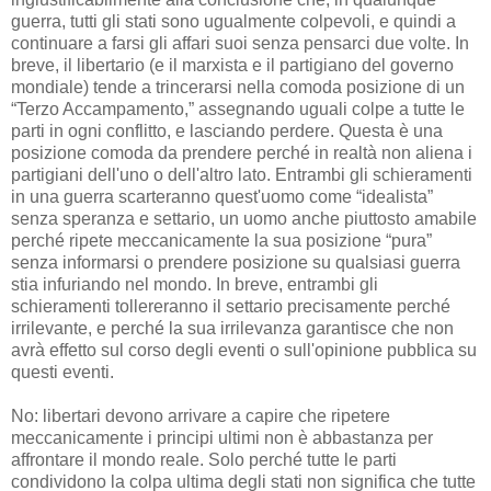
guerra, tutti gli stati sono ugualmente colpevoli, e quindi a
continuare a farsi gli affari suoi senza pensarci due volte. In
breve, il libertario (e il marxista e il partigiano del governo
mondiale) tende a trincerarsi nella comoda posizione di un
“Terzo Accampamento,” assegnando uguali colpe a tutte le
parti in ogni conflitto, e lasciando perdere. Questa è una
posizione comoda da prendere perché in realtà non aliena i
partigiani dell'uno o dell'altro lato. Entrambi gli schieramenti
in una guerra scarteranno quest'uomo come “idealista”
senza speranza e settario, un uomo anche piuttosto amabile
perché ripete meccanicamente la sua posizione “pura”
senza informarsi o prendere posizione su qualsiasi guerra
stia infuriando nel mondo. In breve, entrambi gli
schieramenti tollereranno il settario precisamente perché
irrilevante, e perché la sua irrilevanza garantisce che non
avrà effetto sul corso degli eventi o sull'opinione pubblica su
questi eventi.
No: libertari devono arrivare a capire che ripetere
meccanicamente i principi ultimi non è abbastanza per
affrontare il mondo reale. Solo perché tutte le parti
condividono la colpa ultima degli stati non significa che tutte