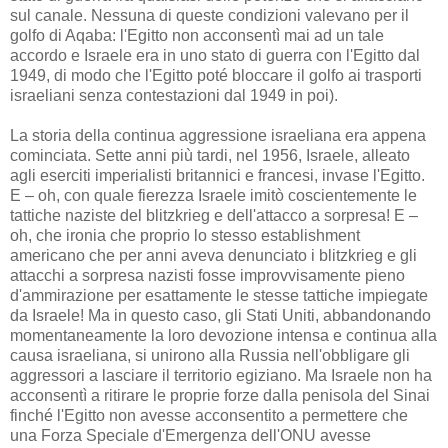
sul canale. Nessuna di queste condizioni valevano per il
golfo di Aqaba: l'Egitto non acconsentì mai ad un tale
accordo e Israele era in uno stato di guerra con l'Egitto dal
1949, di modo che l'Egitto poté bloccare il golfo ai trasporti
israeliani senza contestazioni dal 1949 in poi).
La storia della continua aggressione israeliana era appena
cominciata. Sette anni più tardi, nel 1956, Israele, alleato
agli eserciti imperialisti britannici e francesi, invase l'Egitto.
E – oh, con quale fierezza Israele imitò coscientemente le
tattiche naziste del blitzkrieg e dell'attacco a sorpresa! E –
oh, che ironia che proprio lo stesso establishment
americano che per anni aveva denunciato i blitzkrieg e gli
attacchi a sorpresa nazisti fosse improvvisamente pieno
d'ammirazione per esattamente le stesse tattiche impiegate
da Israele! Ma in questo caso, gli Stati Uniti, abbandonando
momentaneamente la loro devozione intensa e continua alla
causa israeliana, si unirono alla Russia nell'obbligare gli
aggressori a lasciare il territorio egiziano. Ma Israele non ha
acconsentì a ritirare le proprie forze dalla penisola del Sinai
finché l'Egitto non avesse acconsentito a permettere che
una Forza Speciale d'Emergenza dell'ONU avesse