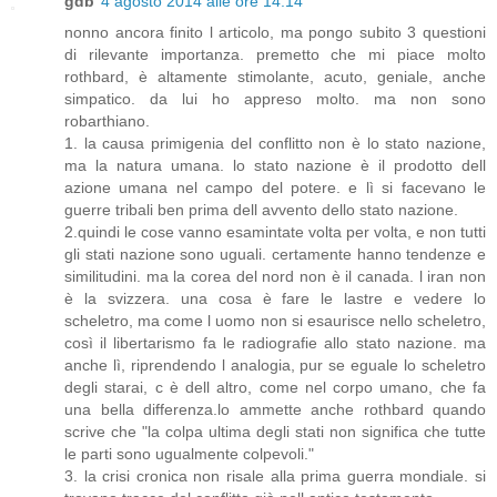
gdb
4 agosto 2014 alle ore 14:14
nonno ancora finito l articolo, ma pongo subito 3 questioni
di rilevante importanza. premetto che mi piace molto
rothbard, è altamente stimolante, acuto, geniale, anche
simpatico. da lui ho appreso molto. ma non sono
robarthiano.
1. la causa primigenia del conflitto non è lo stato nazione,
ma la natura umana. lo stato nazione è il prodotto dell
azione umana nel campo del potere. e lì si facevano le
guerre tribali ben prima dell avvento dello stato nazione.
2.quindi le cose vanno esamintate volta per volta, e non tutti
gli stati nazione sono uguali. certamente hanno tendenze e
similitudini. ma la corea del nord non è il canada. l iran non
è la svizzera. una cosa è fare le lastre e vedere lo
scheletro, ma come l uomo non si esaurisce nello scheletro,
così il libertarismo fa le radiografie allo stato nazione. ma
anche lì, riprendendo l analogia, pur se eguale lo scheletro
degli starai, c è dell altro, come nel corpo umano, che fa
una bella differenza.lo ammette anche rothbard quando
scrive che "la colpa ultima degli stati non significa che tutte
le parti sono ugualmente colpevoli."
3. la crisi cronica non risale alla prima guerra mondiale. si