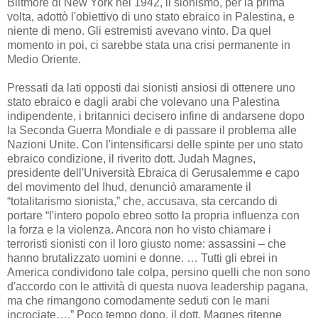
Biltmore di New York nel 1942, il sionismo, per la prima
volta, adottò l'obiettivo di uno stato ebraico in Palestina, e
niente di meno. Gli estremisti avevano vinto. Da quel
momento in poi, ci sarebbe stata una crisi permanente in
Medio Oriente.
Pressati da lati opposti dai sionisti ansiosi di ottenere uno
stato ebraico e dagli arabi che volevano una Palestina
indipendente, i britannici decisero infine di andarsene dopo
la Seconda Guerra Mondiale e di passare il problema alle
Nazioni Unite. Con l'intensificarsi delle spinte per uno stato
ebraico condizione, il riverito dott. Judah Magnes,
presidente dell'Università Ebraica di Gerusalemme e capo
del movimento del Ihud, denunciò amaramente il
“totalitarismo sionista,” che, accusava, sta cercando di
portare “l'intero popolo ebreo sotto la propria influenza con
la forza e la violenza. Ancora non ho visto chiamare i
terroristi sionisti con il loro giusto nome: assassini – che
hanno brutalizzato uomini e donne. … Tutti gli ebrei in
America condividono tale colpa, persino quelli che non sono
d'accordo con le attività di questa nuova leadership pagana,
ma che rimangono comodamente seduti con le mani
incrociate….” Poco tempo dopo, il dott. Magnes ritenne