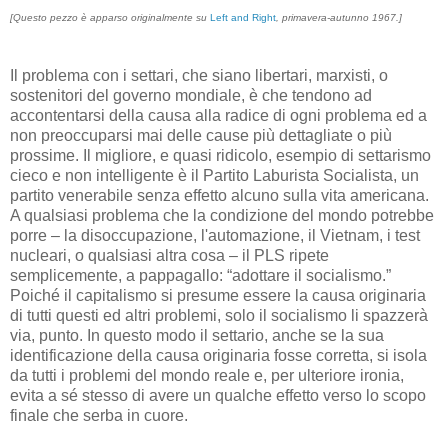
[Questo pezzo è apparso originalmente su
Left and Right
, primavera-autunno 1967.]
Il problema con i settari, che siano libertari, marxisti, o
sostenitori del governo mondiale, è che tendono ad
accontentarsi della causa alla radice di ogni problema ed a
non preoccuparsi mai delle cause più dettagliate o più
prossime. Il migliore, e quasi ridicolo, esempio di settarismo
cieco e non intelligente è il Partito Laburista Socialista, un
partito venerabile senza effetto alcuno sulla vita americana.
A qualsiasi problema che la condizione del mondo potrebbe
porre – la disoccupazione, l'automazione, il Vietnam, i test
nucleari, o qualsiasi altra cosa – il PLS ripete
semplicemente, a pappagallo: “adottare il socialismo.”
Poiché il capitalismo si presume essere la causa originaria
di tutti questi ed altri problemi, solo il socialismo li spazzerà
via, punto. In questo modo il settario, anche se la sua
identificazione della causa originaria fosse corretta, si isola
da tutti i problemi del mondo reale e, per ulteriore ironia,
evita a sé stesso di avere un qualche effetto verso lo scopo
finale che serba in cuore.