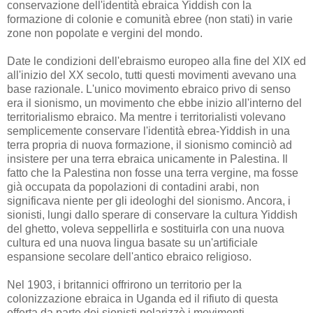
conservazione dell'identità ebraica Yiddish con la
formazione di colonie e comunità ebree (non stati) in varie
zone non popolate e vergini del mondo.
Date le condizioni dell'ebraismo europeo alla fine del XIX ed
all'inizio del XX secolo, tutti questi movimenti avevano una
base razionale. L'unico movimento ebraico privo di senso
era il sionismo, un movimento che ebbe inizio all'interno del
territorialismo ebraico. Ma mentre i territorialisti volevano
semplicemente conservare l'identità ebrea-Yiddish in una
terra propria di nuova formazione, il sionismo cominciò ad
insistere per una terra ebraica unicamente in Palestina. Il
fatto che la Palestina non fosse una terra vergine, ma fosse
già occupata da popolazioni di contadini arabi, non
significava niente per gli ideologhi del sionismo. Ancora, i
sionisti, lungi dallo sperare di conservare la cultura Yiddish
del ghetto, voleva seppellirla e sostituirla con una nuova
cultura ed una nuova lingua basate su un'artificiale
espansione secolare dell'antico ebraico religioso.
Nel 1903, i britannici offrirono un territorio per la
colonizzazione ebraica in Uganda ed il rifiuto di questa
offerta da parte dei sionisti polarizzò i movimenti