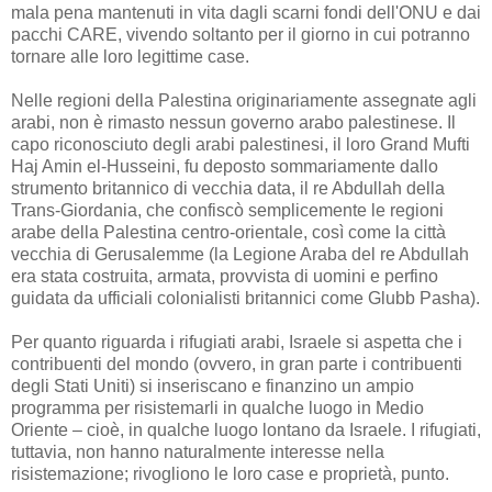
mala pena mantenuti in vita dagli scarni fondi dell'ONU e dai
pacchi CARE, vivendo soltanto per il giorno in cui potranno
tornare alle loro legittime case.
Nelle regioni della Palestina originariamente assegnate agli
arabi, non è rimasto nessun governo arabo palestinese. Il
capo riconosciuto degli arabi palestinesi, il loro Grand Mufti
Haj Amin el-Husseini, fu deposto sommariamente dallo
strumento britannico di vecchia data, il re Abdullah della
Trans-Giordania, che confiscò semplicemente le regioni
arabe della Palestina centro-orientale, così come la città
vecchia di Gerusalemme (la Legione Araba del re Abdullah
era stata costruita, armata, provvista di uomini e perfino
guidata da ufficiali colonialisti britannici come Glubb Pasha).
Per quanto riguarda i rifugiati arabi, Israele si aspetta che i
contribuenti del mondo (ovvero, in gran parte i contribuenti
degli Stati Uniti) si inseriscano e finanzino un ampio
programma per risistemarli in qualche luogo in Medio
Oriente – cioè, in qualche luogo lontano da Israele. I rifugiati,
tuttavia, non hanno naturalmente interesse nella
risistemazione; rivogliono le loro case e proprietà, punto.