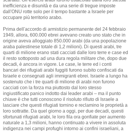
inefficienza e disunità e da una serie di tregue imposte
dall'ONU rotte solo per il tempo bastante a Israele per
occupare più territorio arabo.
Prima dell'accordo di armistizio permanente del 24 febbraio
1949, allora, 600.000 ebrei avevano creato uno stato che in
origine aveva alloggiato 850.000 arabi (da una popolazione
araba palestinese totale di 1,2 milioni). Di questi arabi, tre
quarti di milione erano stati cacciati dalle loro terre e case ed
il resto sottoposto ad una dura regola militare che, dopo due
decadi, è ancora in vigore. Le case, le terre ed i conti
bancari dei rifugiati arabi fuggiti furono subito confiscati da
Israele e consegnati agli immigranti ebrei. Israele a lungo ha
sostenuto che i tre quarti di milione di arabi non furono
cacciati con la forza ma piuttosto dal loro stesso
ingiustificato panico indotto dai leader arabi – ma il punto
chiave è che tutti conoscono il risoluto rifiuto di Israele a
lasciare che questi rifugiati tornino e reclamino le proprietà a
loro sottratte. Da quel giorno a oggi, per due decadi, questi
sfortunati rifugiati arabi, le loro fila ora gonfiate per aumento
naturale a 1,3 milioni, hanno continuato a vivere in assoluta
indigenza nei campi profughi intorno ai confini israeliani, a