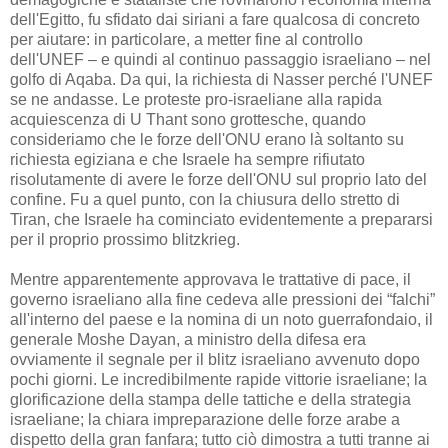
dell'Egitto, fu sfidato dai siriani a fare qualcosa di concreto
per aiutare: in particolare, a metter fine al controllo
dell'UNEF – e quindi al continuo passaggio israeliano – nel
golfo di Aqaba. Da qui, la richiesta di Nasser perché l'UNEF
se ne andasse. Le proteste pro-israeliane alla rapida
acquiescenza di U Thant sono grottesche, quando
consideriamo che le forze dell'ONU erano là soltanto su
richiesta egiziana e che Israele ha sempre rifiutato
risolutamente di avere le forze dell'ONU sul proprio lato del
confine. Fu a quel punto, con la chiusura dello stretto di
Tiran, che Israele ha cominciato evidentemente a prepararsi
per il proprio prossimo blitzkrieg.
Mentre apparentemente approvava le trattative di pace, il
governo israeliano alla fine cedeva alle pressioni dei “falchi”
all'interno del paese e la nomina di un noto guerrafondaio, il
generale Moshe Dayan, a ministro della difesa era
ovviamente il segnale per il blitz israeliano avvenuto dopo
pochi giorni. Le incredibilmente rapide vittorie israeliane; la
glorificazione della stampa delle tattiche e della strategia
israeliane; la chiara impreparazione delle forze arabe a
dispetto della gran fanfara; tutto ciò dimostra a tutti tranne ai