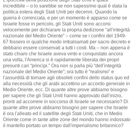
incredibile – o lo sarebbe se non sapessimo qual è stata la
politica estera degli Stati Uniti per decenni. Quando la
guerra è cominciata, e per un momento è apparso come se
Israele fosse in pericolo, gli Stati Uniti sono accorsi
velocemente per dichiarare la propria dedizione “all'integrità
nazionale del Medio Oriente” – come se i confini del 1949-
67 fossero in qualche modo imbalsamati per sacro decreto e
debbano essere conservati a tutti i costi. Ma – non appena è
stato chiaro che Israele aveva vinto e conquistato ancora
una volta, l'America si è rapidamente liberata dei propri
presunti cari “principi.” Ora non si parla più “dell'integrità
nazionale del Medio Oriente”; ora tutto è “realismo” e
l'assurdità di tornare agli obsoleti confini dello status quo ed
alla necessità che gli arabi accettino un accordo generale in
Medio Oriente, ecc. Di quante altre prove abbiamo bisogno
per sapere che gli Stati Uniti hanno approvato dall'inizio,
pronti ad accorrere in soccorso di Israele se necessario? Di
quante altre prove abbiamo bisogno per sapere che Israele
è ora l'alleato ed il satellite degli Stati Uniti, che in Medio
Oriente come in tante altre zone del mondo hanno indossato
il mantello portato un tempo dall'imperialismo britannico?