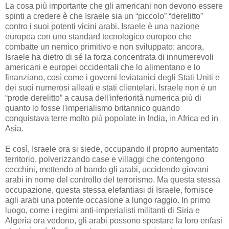
La cosa più importante che gli americani non devono essere
spinti a credere è che Israele sia un “piccolo” “derelitto”
contro i suoi potenti vicini arabi. Israele è una nazione
europea con uno standard tecnologico europeo che
combatte un nemico primitivo e non sviluppato; ancora,
Israele ha dietro di sé la forza concentrata di innumerevoli
americani e europei occidentali che lo alimentano e lo
finanziano, così come i governi leviatanici degli Stati Uniti e
dei suoi numerosi alleati e stati clientelari. Israele non è un
“prode derelitto” a causa dell'inferiorità numerica più di
quanto lo fosse l'imperialismo britannico quando
conquistava terre molto più popolate in India, in Africa ed in
Asia.
E così, Israele ora si siede, occupando il proprio aumentato
territorio, polverizzando case e villaggi che contengono
cecchini, mettendo al bando gli arabi, uccidendo giovani
arabi in nome del controllo del terrorismo. Ma questa stessa
occupazione, questa stessa elefantiasi di Israele, fornisce
agli arabi una potente occasione a lungo raggio. In primo
luogo, come i regimi anti-imperialisti militanti di Siria e
Algeria ora vedono, gli arabi possono spostare la loro enfasi