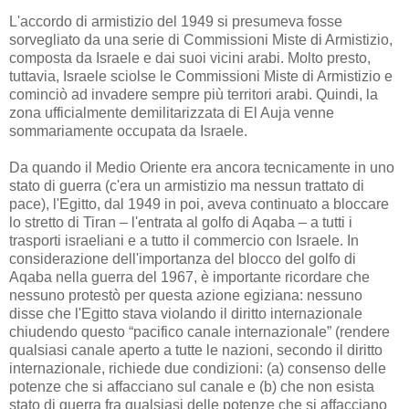
L'accordo di armistizio del 1949 si presumeva fosse
sorvegliato da una serie di Commissioni Miste di Armistizio,
composta da Israele e dai suoi vicini arabi. Molto presto,
tuttavia, Israele sciolse le Commissioni Miste di Armistizio e
cominciò ad invadere sempre più territori arabi. Quindi, la
zona ufficialmente demilitarizzata di El Auja venne
sommariamente occupata da Israele.
Da quando il Medio Oriente era ancora tecnicamente in uno
stato di guerra (c'era un armistizio ma nessun trattato di
pace), l'Egitto, dal 1949 in poi, aveva continuato a bloccare
lo stretto di Tiran – l'entrata al golfo di Aqaba – a tutti i
trasporti israeliani e a tutto il commercio con Israele. In
considerazione dell'importanza del blocco del golfo di
Aqaba nella guerra del 1967, è importante ricordare che
nessuno protestò per questa azione egiziana: nessuno
disse che l'Egitto stava violando il diritto internazionale
chiudendo questo “pacifico canale internazionale” (rendere
qualsiasi canale aperto a tutte le nazioni, secondo il diritto
internazionale, richiede due condizioni: (a) consenso delle
potenze che si affacciano sul canale e (b) che non esista
stato di guerra fra qualsiasi delle potenze che si affacciano