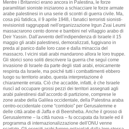
Mentre i Britannici erano ancora in Palestina, le forze
paramilitari sioniste iniziarono a schiacciare le forze armate
arabe palestinesi in una serie di scontri di guerra civile. Ma,
cosa più fatidica, il 9 aprile 1948, i fanatici terroristi sionisti-
revisionisti raggruppati nell'organizzazione Irgun Zvai Leumi
massacrarono cento donne e bambini nel villaggio arabo di
Deir Yassin. Dall'avvento dell'indipendenza di Israele il 15
maggio gli arabi palestinesi, demoralizzati, fuggivano in
preda al panico dalle loro case e dalla minaccia del
massacro. I vicini stati arabi mandarono allora le loro truppe.
Gli storici sono soliti descrivere la guerra che seguì come
invasione di Israele da parte degli stati arabi, eroicamente
respinta da Israele, ma poiché tutti i combattimenti ebbero
luogo su territorio arabo, questa interpretazione è
chiaramente errata. Ciò che accadde, infatti, è che Israele
riuscì ad occupare grossi pezzi dei territori assegnati agli
arabi palestinesi dall'accordo di partizione, comprese le
zone arabe della Galilea occidentale, della Palestina araba
centro-occidentale come “corridoio” per Gerusalemme e
delle città arabe di Jaffa e di Beersheba. Anche il grosso di
Gerusalemme – la città nuova – fu occupata da Israele ed il
programma di internazionalizzazione dell'ONU venne
scartato. Gli eserciti arabi furono ostacolati dalla loro stessa