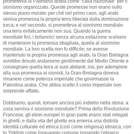
prometteva la Palestina araba come “casa nazionale” per il
sionismo organizzato. Queste promesse non erano sullo
stesso piano morale: per ché nel primo caso, agli arabi
veniva promessa la propria terra liberata dalla dominazione
turca; e nel secondo, si prometteva al sionismo mondiale
una terra enfaticamente non sua. Quando la guerra
mondiale finì, i britannici senza alcuna esitazione scelsero
di mantenere la promessa sbagliata, quella al sionismo
mondiale. La loro scelta non fu difficile; se avesse
mantenuto la propria promessa agli arabi, la Gran Bretagna
avrebbe dovuto andarsene gentilmente dal Medio Oriente e
consegnare quella terra ai suoi abitanti; ma, per adempiere
alla sua promessa ai sionisti, la Gran-Bretagna doveva
rimanere come potenza imperiale che governasse la
Palestina araba. Che abbia scelto il corso imperiale non
sorprende affatto.
Dobbiamo, quindi, tornare ancora più indietro nella storia: a
cosa serviva il sionismo mondiale? Prima della Rivoluzione
Francese, gli ebrei europei in gran parte erano stati relegati
in ghetti, e dalla vita del ghetto era emersa una distinta
identità culturale ed etnica (così come religiosa) ebraica, con
lo Yiddish come linguaggio comune (essendo l'ebraico