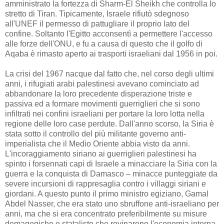
amministrato la fortezza di Sharm-El Sheikh che controlla lo
stretto di Tiran. Tipicamente, Israele rifiutò sdegnoso
all'UNEF il permesso di pattugliare il proprio lato del
confine. Soltanto l'Egitto acconsentì a permettere l'accesso
alle forze dell'ONU, e fu a causa di questo che il golfo di
Aqaba è rimasto aperto ai trasporti israeliani dal 1956 in poi.
La crisi del 1967 nacque dal fatto che, nel corso degli ultimi
anni, i rifugiati arabi palestinesi avevano cominciato ad
abbandonare la loro precedente disperazione triste e
passiva ed a formare movimenti guerriglieri che si sono
infiltrati nei confini israeliani per portare la loro lotta nella
regione delle loro case perdute. Dall'anno scorso, la Siria è
stata sotto il controllo del più militante governo anti-
imperialista che il Medio Oriente abbia visto da anni.
L'incoraggiamento siriano ai guerriglieri palestinesi ha
spinto i forsennati capi di Israele a minacciare la Siria con la
guerra e la conquista di Damasco – minacce punteggiate da
severe incursioni di rappresaglia contro i villaggi siriani e
giordani. A questo punto il primo ministro egiziano, Gamal
Abdel Nasser, che era stato uno sbruffone anti-israeliano per
anni, ma che si era concentrato preferibilmente su misure
demagogiche e stataliste che rovinarono l'economia interna