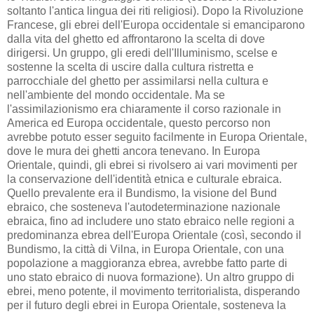
soltanto l'antica lingua dei riti religiosi). Dopo la Rivoluzione
Francese, gli ebrei dell'Europa occidentale si emanciparono
dalla vita del ghetto ed affrontarono la scelta di dove
dirigersi. Un gruppo, gli eredi dell'Illuminismo, scelse e
sostenne la scelta di uscire dalla cultura ristretta e
parrocchiale del ghetto per assimilarsi nella cultura e
nell'ambiente del mondo occidentale. Ma se
l'assimilazionismo era chiaramente il corso razionale in
America ed Europa occidentale, questo percorso non
avrebbe potuto esser seguito facilmente in Europa Orientale,
dove le mura dei ghetti ancora tenevano. In Europa
Orientale, quindi, gli ebrei si rivolsero ai vari movimenti per
la conservazione dell'identità etnica e culturale ebraica.
Quello prevalente era il Bundismo, la visione del Bund
ebraico, che sosteneva l'autodeterminazione nazionale
ebraica, fino ad includere uno stato ebraico nelle regioni a
predominanza ebrea dell'Europa Orientale (così, secondo il
Bundismo, la città di Vilna, in Europa Orientale, con una
popolazione a maggioranza ebrea, avrebbe fatto parte di
uno stato ebraico di nuova formazione). Un altro gruppo di
ebrei, meno potente, il movimento territorialista, disperando
per il futuro degli ebrei in Europa Orientale, sosteneva la