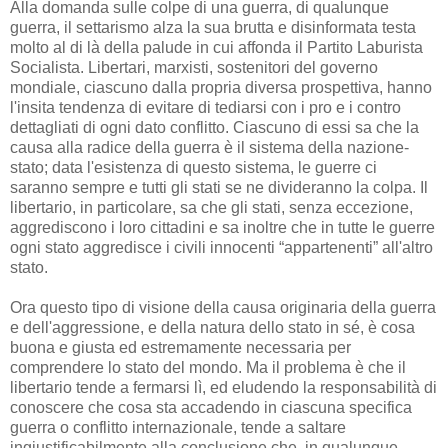
Alla domanda sulle colpe di una guerra, di qualunque
guerra, il settarismo alza la sua brutta e disinformata testa
molto al di là della palude in cui affonda il Partito Laburista
Socialista. Libertari, marxisti, sostenitori del governo
mondiale, ciascuno dalla propria diversa prospettiva, hanno
l'insita tendenza di evitare di tediarsi con i pro e i contro
dettagliati di ogni dato conflitto. Ciascuno di essi sa che la
causa alla radice della guerra è il sistema della nazione-
stato; data l'esistenza di questo sistema, le guerre ci
saranno sempre e tutti gli stati se ne divideranno la colpa. Il
libertario, in particolare, sa che gli stati, senza eccezione,
aggrediscono i loro cittadini e sa inoltre che in tutte le guerre
ogni stato aggredisce i civili innocenti “appartenenti” all'altro
stato.
Ora questo tipo di visione della causa originaria della guerra
e dell'aggressione, e della natura dello stato in sé, è cosa
buona e giusta ed estremamente necessaria per
comprendere lo stato del mondo. Ma il problema è che il
libertario tende a fermarsi lì, ed eludendo la responsabilità di
conoscere che cosa sta accadendo in ciascuna specifica
guerra o conflitto internazionale, tende a saltare
ingiustificabilmente alla conclusione che, in qualunque