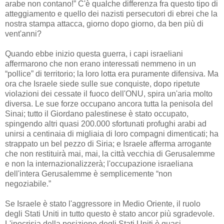
arabe non contano!” C'è qualche differenza fra questo tipo di
atteggiamento e quello dei nazisti persecutori di ebrei che la
nostra stampa attacca, giorno dopo giorno, da ben più di
vent'anni?
Quando ebbe inizio questa guerra, i capi israeliani
affermarono che non erano interessati nemmeno in un
“pollice” di territorio; la loro lotta era puramente difensiva. Ma
ora che Israele siede sulle sue conquiste, dopo ripetute
violazioni dei cessate il fuoco dell'ONU, spira un'aria molto
diversa. Le sue forze occupano ancora tutta la penisola del
Sinai; tutto il Giordano palestinese è stato occupato,
spingendo altri quasi 200.000 sfortunati profughi arabi ad
unirsi a centinaia di migliaia di loro compagni dimenticati; ha
strappato un bel pezzo di Siria; e Israele afferma arrogante
che non restituirà mai, mai, la città vecchia di Gerusalemme
e non la internazionalizzerà; l'occupazione israeliana
dell'intera Gerusalemme è semplicemente “non
negoziabile.”
Se Israele è stato l'aggressore in Medio Oriente, il ruolo
degli Stati Uniti in tutto questo è stato ancor più sgradevole.
L'ipocrisia della posizione degli Stati Uniti è quasi