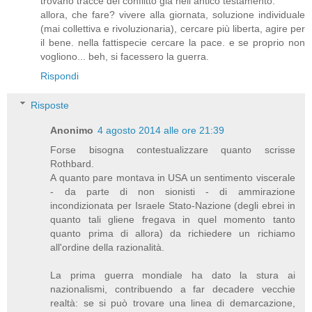
trovano tracce del conflitto già nell antico testamento.
allora, che fare? vivere alla giornata, soluzione individuale
(mai collettiva e rivoluzionaria), cercare più liberta, agire per
il bene. nella fattispecie cercare la pace. e se proprio non
vogliono... beh, si facessero la guerra.
Rispondi
Risposte
Anonimo
4 agosto 2014 alle ore 21:39
Forse bisogna contestualizzare quanto scrisse
Rothbard.
A quanto pare montava in USA un sentimento viscerale
- da parte di non sionisti - di ammirazione
incondizionata per Israele Stato-Nazione (degli ebrei in
quanto tali gliene fregava in quel momento tanto
quanto prima di allora) da richiedere un richiamo
all'ordine della razionalità.
La prima guerra mondiale ha dato la stura ai
nazionalismi, contribuendo a far decadere vecchie
realtà: se si può trovare una linea di demarcazione,